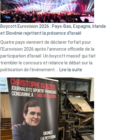
Boycott Eurovision 2026 : Pays-Bas, Espagne, Irlande
et Slovénie rejettent la présence d’Israël
Quatre pays viennent de déclarer forfait pour
l’Eurovision 2026 après l’annonce officielle de la
participation d’Israël. Un boycott massif qui fait
trembler le concours et relance le débat sur la
:
politisation de l’événement.…
Lire la suite
Boycott
Eurovision
2026
:
Pays-
Bas,
Espagne,
Irlande
et
Slovénie