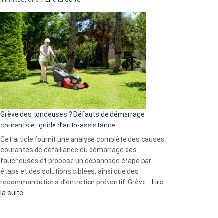
et
Comment
GitHub
choisir
une
caméra
de
surveillance
?
5
avantages
essentiels
Grève des tondeuses ? Défauts de démarrage
de
courants et guide d’auto-assistance
la
S330
Cet article fournit une analyse complète des causes
eufy
courantes de défaillance du démarrage des
faucheuses et propose un dépannage étape par
étape et des solutions ciblées, ainsi que des
recommandations d’entretien préventif. Grève…
Lire
:
la suite
Grève
des