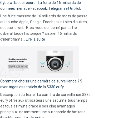
Cyberattaque record : La fuite de 16 milliards de
comparer
données menace Facebook, Telegram et GitHub
vos
goûts
Une fuite massive de 16 milliards de mots de passe
musicaux
qui touche Apple, Google, Facebook et bien d’autres,
avec
secoue le web. Êtes-vous concerné par cette
9
cyberattaque historique ? En bref 16 milliards
amis
:
d’identifiants…
Lire la suite
!
Cyberattaque
record
:
La
fuite
de
16
Comment choisir une caméra de surveillance ? 5
milliards
avantages essentiels de la S330 eufy
de
Description du texte : La caméra de surveillance S330
données
eufy offre aux utilisateurs une sécurité tous temps
menace
et tous azimuts grâce à ses cinq avantages
Facebook,
principaux, notamment une autonomie de batterie
Telegram
:
illimitée, une…
Lire la suite