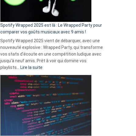
pas
de
cash
»
Spotify Wrapped 2025 est là : Le Wrapped Party pour
:
comparer vos goûts musicaux avec 9 amis !
comment
Spotify Wrapped 2025 vient de débarquer, avec une
Solly
nouveauté explosive : Wrapped Party, qui transforme
change
vos stats d’écoute en une compétition ludique avec
la
jusqu’à neuf amis. Prêt à voir qui domine vos
vie
:
playlists…
Lire la suite
des
Spotify
sans-
Wrapped
abri
2025
en
est
3
là
secondes
:
Le
Wrapped
Party
pour