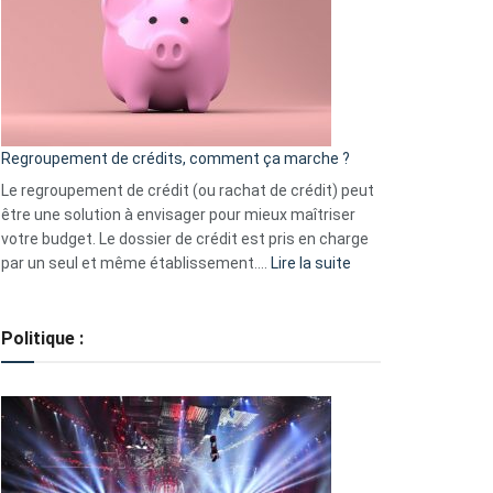
les
actions
à
surveiller
en
bourse
Regroupement de crédits, comment ça marche ?
pour
début
Le regroupement de crédit (ou rachat de crédit) peut
2023
être une solution à envisager pour mieux maîtriser
votre budget. Le dossier de crédit est pris en charge
:
par un seul et même établissement.…
Lire la suite
Regroupement
de
crédits,
Politique :
comment
ça
marche
?