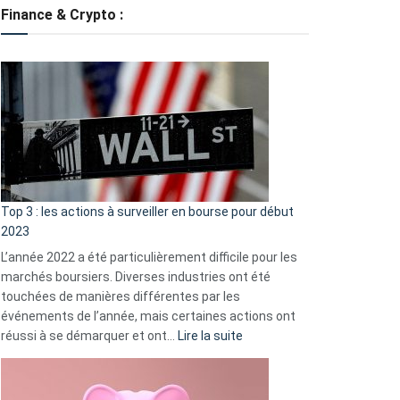
tondeuses
Finance & Crypto :
?
Défauts
de
démarrage
courants
et
guide
d’auto-
assistance
Top 3 : les actions à surveiller en bourse pour début
2023
L’année 2022 a été particulièrement difficile pour les
marchés boursiers. Diverses industries ont été
touchées de manières différentes par les
événements de l’année, mais certaines actions ont
:
réussi à se démarquer et ont…
Lire la suite
Top
3
: