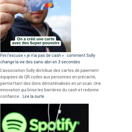
Fini l’excuse « je n’ai pas de cash » : comment Solly
change la vie des sans-abri en 3 secondes
L’association Solly distribue des cartes de paiement
équipées de QR codes aux personnes en précarité,
permettant des dons dématérialisés en un scan. Une
innovation qui brise les barrières du cash et redonne
:
confiance…
Lire la suite
Fini
l’excuse
«
je
n’ai