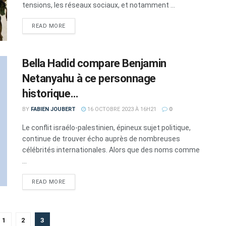
tensions, les réseaux sociaux, et notamment ...
DETAILS
READ MORE
Bella Hadid compare Benjamin
Netanyahu à ce personnage
historique…
BY
FABIEN JOUBERT
16 OCTOBRE 2023 À 16H21
0
Le conflit israélo-palestinien, épineux sujet politique,
continue de trouver écho auprès de nombreuses
célébrités internationales. Alors que des noms comme
...
DETAILS
READ MORE
1
2
3