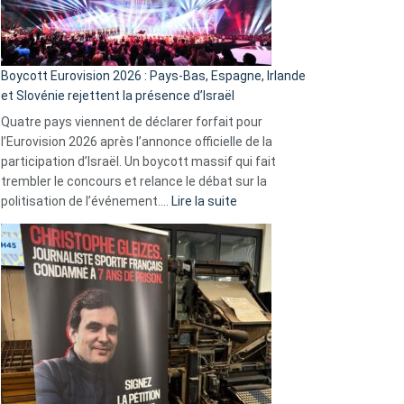
Boycott Eurovision 2026 : Pays-Bas, Espagne, Irlande
et Slovénie rejettent la présence d’Israël
Quatre pays viennent de déclarer forfait pour
l’Eurovision 2026 après l’annonce officielle de la
participation d’Israël. Un boycott massif qui fait
trembler le concours et relance le débat sur la
:
politisation de l’événement.…
Lire la suite
Boycott
Eurovision
2026
:
Pays-
Bas,
Espagne,
Irlande
et
Slovénie