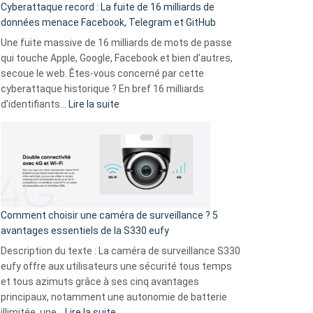
Cyberattaque record : La fuite de 16 milliards de
comparer
données menace Facebook, Telegram et GitHub
vos
goûts
Une fuite massive de 16 milliards de mots de passe
musicaux
qui touche Apple, Google, Facebook et bien d’autres,
avec
secoue le web. Êtes-vous concerné par cette
9
cyberattaque historique ? En bref 16 milliards
amis
:
d’identifiants…
Lire la suite
!
Cyberattaque
record
:
La
fuite
de
16
Comment choisir une caméra de surveillance ? 5
milliards
avantages essentiels de la S330 eufy
de
Description du texte : La caméra de surveillance S330
données
eufy offre aux utilisateurs une sécurité tous temps
menace
et tous azimuts grâce à ses cinq avantages
Facebook,
principaux, notamment une autonomie de batterie
Telegram
:
illimitée, une…
Lire la suite