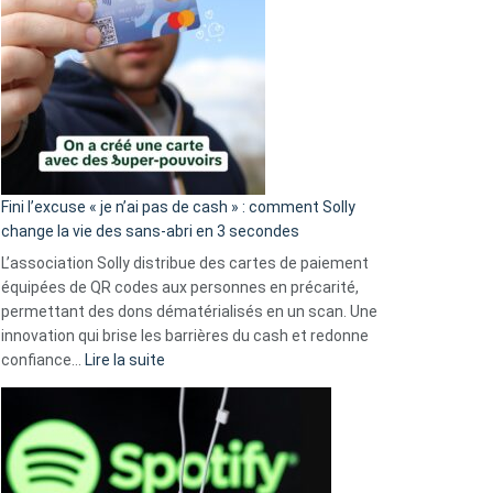
Fini l’excuse « je n’ai pas de cash » : comment Solly
change la vie des sans-abri en 3 secondes
L’association Solly distribue des cartes de paiement
équipées de QR codes aux personnes en précarité,
permettant des dons dématérialisés en un scan. Une
innovation qui brise les barrières du cash et redonne
:
confiance…
Lire la suite
Fini
l’excuse
«
je
n’ai