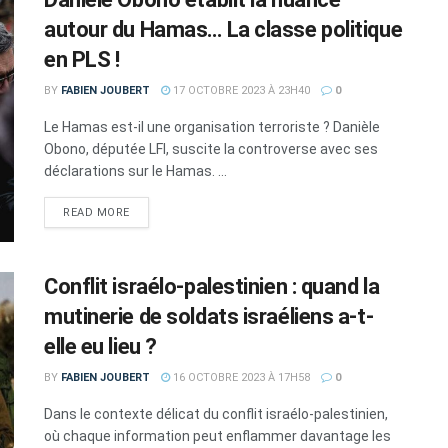
autour du Hamas… La classe politique
en PLS !
BY
FABIEN JOUBERT
17 OCTOBRE 2023 À 23H40
0
Le Hamas est-il une organisation terroriste ? Danièle
Obono, députée LFI, suscite la controverse avec ses
déclarations sur le Hamas. ...
DETAILS
READ MORE
Conflit israélo-palestinien : quand la
mutinerie de soldats israéliens a-t-
elle eu lieu ?
BY
FABIEN JOUBERT
16 OCTOBRE 2023 À 17H58
0
Dans le contexte délicat du conflit israélo-palestinien,
où chaque information peut enflammer davantage les