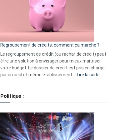
les
actions
à
surveiller
en
bourse
Regroupement de crédits, comment ça marche ?
pour
début
Le regroupement de crédit (ou rachat de crédit) peut
2023
être une solution à envisager pour mieux maîtriser
votre budget. Le dossier de crédit est pris en charge
:
par un seul et même établissement.…
Lire la suite
Regroupement
de
crédits,
Politique :
comment
ça
marche
?