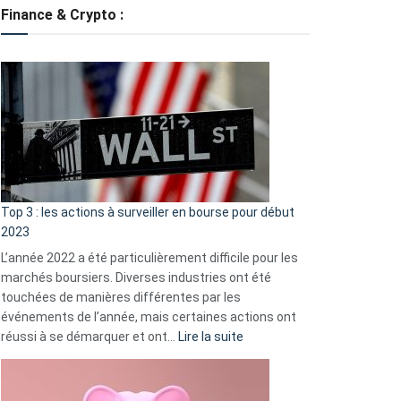
tondeuses
Finance & Crypto :
?
Défauts
de
démarrage
courants
et
guide
d’auto-
assistance
Top 3 : les actions à surveiller en bourse pour début
2023
L’année 2022 a été particulièrement difficile pour les
marchés boursiers. Diverses industries ont été
touchées de manières différentes par les
événements de l’année, mais certaines actions ont
:
réussi à se démarquer et ont…
Lire la suite
Top
3
: