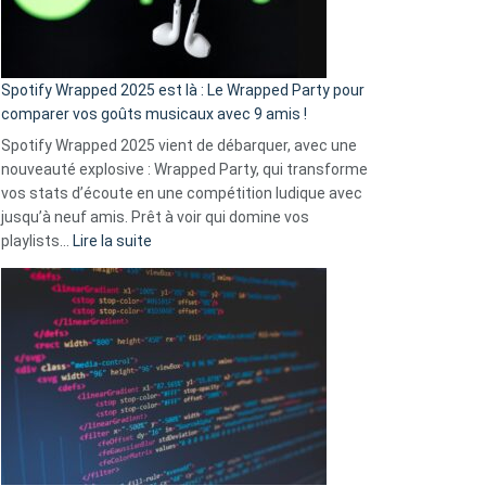
pas
de
cash
»
Spotify Wrapped 2025 est là : Le Wrapped Party pour
:
comparer vos goûts musicaux avec 9 amis !
comment
Spotify Wrapped 2025 vient de débarquer, avec une
Solly
nouveauté explosive : Wrapped Party, qui transforme
change
vos stats d’écoute en une compétition ludique avec
la
jusqu’à neuf amis. Prêt à voir qui domine vos
vie
:
playlists…
Lire la suite
des
Spotify
sans-
Wrapped
abri
2025
en
est
3
là
secondes
:
Le
Wrapped
Party
pour