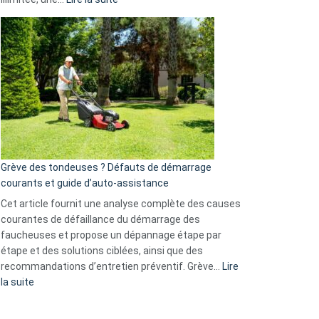
et
Comment
GitHub
choisir
une
caméra
de
surveillance
?
5
avantages
essentiels
Grève des tondeuses ? Défauts de démarrage
de
courants et guide d’auto-assistance
la
S330
Cet article fournit une analyse complète des causes
eufy
courantes de défaillance du démarrage des
faucheuses et propose un dépannage étape par
étape et des solutions ciblées, ainsi que des
recommandations d’entretien préventif. Grève…
Lire
:
la suite
Grève
des