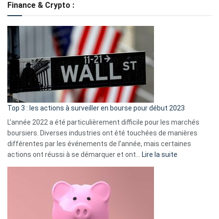
Finance & Crypto :
to
?
Déf
de
dé
cou
et
gui
d’a
ass
Top 3 : les actions à surveiller en bourse pour début 2023
L’année 2022 a été particulièrement difficile pour les marchés
boursiers. Diverses industries ont été touchées de manières
différentes par les événements de l’année, mais certaines
:
actions ont réussi à se démarquer et ont…
Lire la suite
Top
3
:
les
actions
à