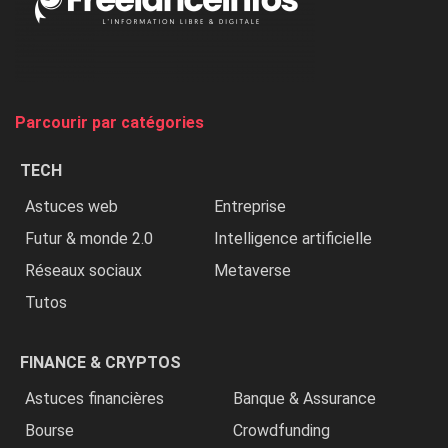
on
chasse
et
on
tue
Parcourir par catégories
les
chrétiens
TECH
»
Astuces web
Entreprise
Futur & monde 2.0
Intelligence artificielle
Réseaux sociaux
Metaverse
Tutos
FINANCE & CRYPTOS
Astuces financières
Banque & Assurance
Bourse
Crowdfunding