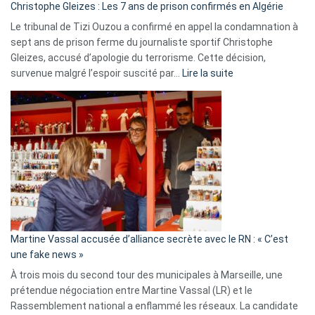
Christophe Gleizes : Les 7 ans de prison confirmés en Algérie
Le tribunal de Tizi Ouzou a confirmé en appel la condamnation à
sept ans de prison ferme du journaliste sportif Christophe
Gleizes, accusé d’apologie du terrorisme. Cette décision,
:
survenue malgré l’espoir suscité par…
Lire la suite
Christophe
Gleizes
:
Les
7
ans
de
prison
confirmés
en
Martine Vassal accusée d’alliance secrète avec le RN : « C’est
Algérie
une fake news »
À trois mois du second tour des municipales à Marseille, une
prétendue négociation entre Martine Vassal (LR) et le
Rassemblement national a enflammé les réseaux. La candidate