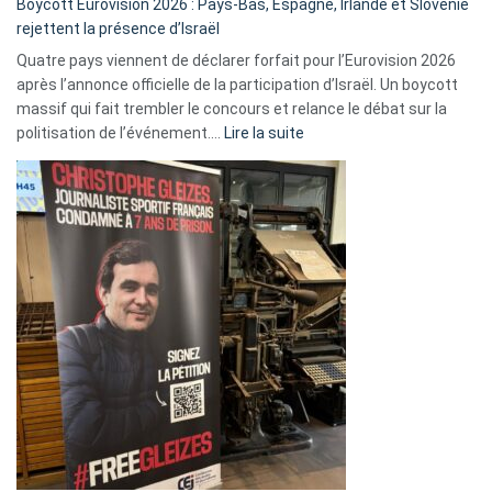
Boycott Eurovision 2026 : Pays-Bas, Espagne, Irlande et Slovénie
rejettent la présence d’Israël
Quatre pays viennent de déclarer forfait pour l’Eurovision 2026
après l’annonce officielle de la participation d’Israël. Un boycott
massif qui fait trembler le concours et relance le débat sur la
:
politisation de l’événement.…
Lire la suite
Boycott
Eurovision
2026
:
Pays-
Bas,
Espagne,
Irlande
et
Slovénie
rejettent
la
présence
d’Israël