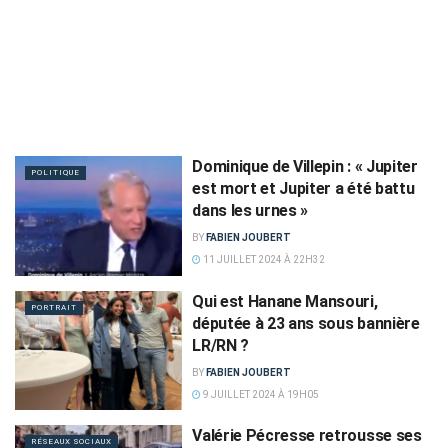
Dominique de Villepin : « Jupiter
POLITIQUE
est mort et Jupiter a été battu
dans les urnes »
BY
FABIEN JOUBERT
11 JUILLET 2024 À 22H32
Qui est Hanane Mansouri,
PORTRAIT
députée à 23 ans sous bannière
LR/RN ?
BY
FABIEN JOUBERT
9 JUILLET 2024 À 19H05
Valérie Pécresse retrousse ses
RÉSEAUX SOCIAUX