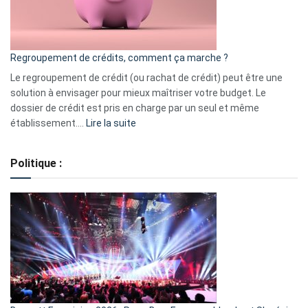
surveiller
en
bourse
Regroupement de crédits, comment ça marche ?
pour
début
Le regroupement de crédit (ou rachat de crédit) peut être une
2023
solution à envisager pour mieux maîtriser votre budget. Le
dossier de crédit est pris en charge par un seul et même
:
établissement.…
Lire la suite
Regroupement
de
Politique :
crédits,
comment
ça
marche
?