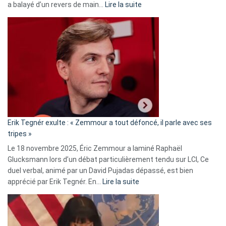
:
a balayé d’un revers de main…
Lire la suite
Martine
Vassal
accusée
d’alliance
secrète
avec
le
RN
:
«
Erik Tegnér exulte : « Zemmour a tout défoncé, il parle avec ses
C’est
tripes »
une
Le 18 novembre 2025, Éric Zemmour a laminé Raphaël
fake
Glucksmann lors d’un débat particulièrement tendu sur LCI, Ce
news
duel verbal, animé par un David Pujadas dépassé, est bien
»
:
apprécié par Erik Tegnér. En…
Lire la suite
Erik
Tegnér
exulte
: