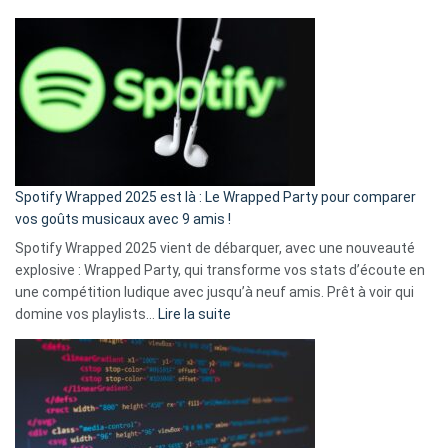
Fini
l’excuse
«
je
n’ai
pas
de
cash
»
Spotify Wrapped 2025 est là : Le Wrapped Party pour comparer
:
vos goûts musicaux avec 9 amis !
comment
Spotify Wrapped 2025 vient de débarquer, avec une nouveauté
Solly
explosive : Wrapped Party, qui transforme vos stats d’écoute en
change
une compétition ludique avec jusqu’à neuf amis. Prêt à voir qui
la
:
domine vos playlists…
Lire la suite
vie
Spotify
des
Wrapped
sans-
2025
abri
est
en
là
3
: