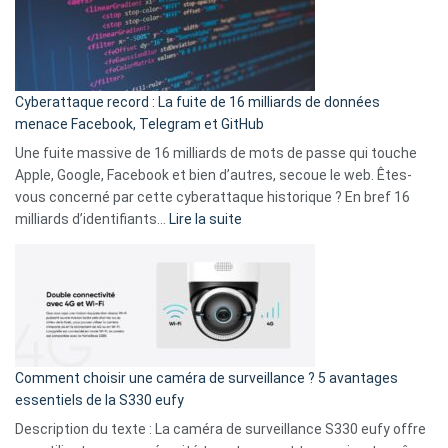
secondes
Le
Wrapped
Party
pour
Cyberattaque record : La fuite de 16 milliards de données
comparer
menace Facebook, Telegram et GitHub
vos
goûts
Une fuite massive de 16 milliards de mots de passe qui touche
musicaux
Apple, Google, Facebook et bien d’autres, secoue le web. Êtes-
avec
vous concerné par cette cyberattaque historique ? En bref 16
9
:
milliards d’identifiants…
Lire la suite
amis
Cyberattaque
!
record
:
La
fuite
de
16
Comment choisir une caméra de surveillance ? 5 avantages
milliards
essentiels de la S330 eufy
de
Description du texte : La caméra de surveillance S330 eufy offre
données