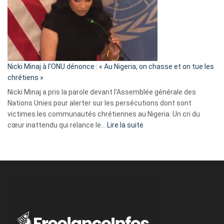
« Zemmour
a
tout
défoncé,
il
parle
Nicki Minaj à l’ONU dénonce : « Au Nigeria, on chasse et on tue les
avec
chrétiens »
ses
Nicki Minaj a pris la parole devant l’Assemblée générale des
tripes »
Nations Unies pour alerter sur les persécutions dont sont
victimes les communautés chrétiennes au Nigeria. Un cri du
:
cœur inattendu qui relance le…
Lire la suite
Nicki
Minaj
à
l’ONU
dénonce
:
«
Au
Nigeria,