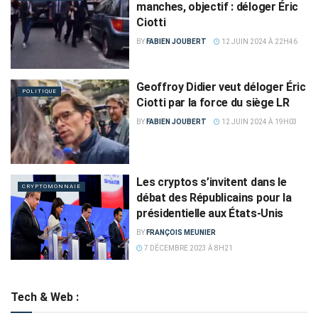
manches, objectif : déloger Éric
Ciotti
BY
FABIEN JOUBERT
12 JUIN 2024 À 22H46
Geoffroy Didier veut déloger Éric
POLITIQUE
Ciotti par la force du siège LR
BY
FABIEN JOUBERT
12 JUIN 2024 À 19H03
Les cryptos s’invitent dans le
CRYPTOMONNAIE
débat des Républicains pour la
présidentielle aux États-Unis
BY
FRANÇOIS MEUNIER
7 DÉCEMBRE 2023 À 8H21
Tech & Web :