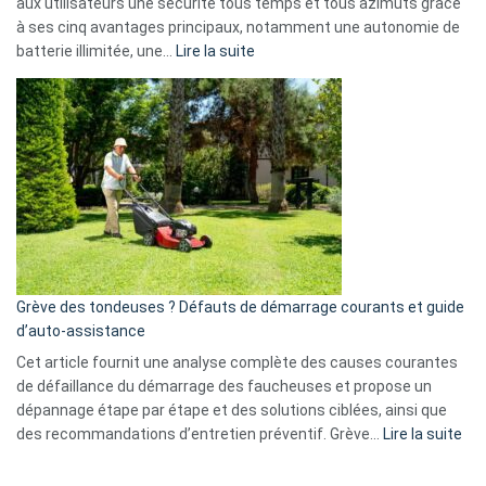
aux utilisateurs une sécurité tous temps et tous azimuts grâce
menace
à ses cinq avantages principaux, notamment une autonomie de
Facebook,
:
batterie illimitée, une…
Lire la suite
Telegram
Comment
et
choisir
GitHub
une
caméra
de
surveillance
?
5
avantages
essentiels
Grève des tondeuses ? Défauts de démarrage courants et guide
de
d’auto-assistance
la
S330
Cet article fournit une analyse complète des causes courantes
eufy
de défaillance du démarrage des faucheuses et propose un
dépannage étape par étape et des solutions ciblées, ainsi que
:
des recommandations d’entretien préventif. Grève…
Lire la suite
Grè
de