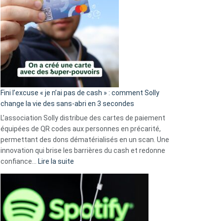
Fini l’excuse « je n’ai pas de cash » : comment Solly
change la vie des sans-abri en 3 secondes
L’association Solly distribue des cartes de paiement
équipées de QR codes aux personnes en précarité,
permettant des dons dématérialisés en un scan. Une
innovation qui brise les barrières du cash et redonne
:
confiance…
Lire la suite
Fini
l’excuse
«
je
n’ai