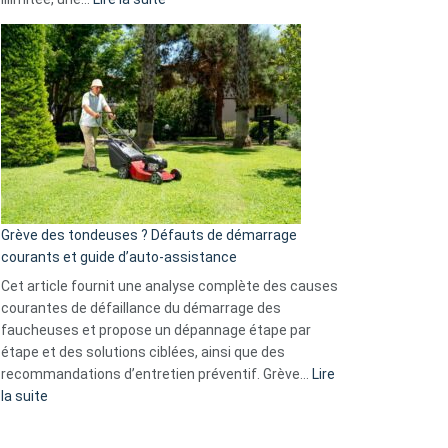
et
Comment
GitHub
choisir
une
caméra
de
surveillance
?
5
avantages
essentiels
Grève des tondeuses ? Défauts de démarrage
de
courants et guide d’auto-assistance
la
S330
Cet article fournit une analyse complète des causes
eufy
courantes de défaillance du démarrage des
faucheuses et propose un dépannage étape par
étape et des solutions ciblées, ainsi que des
recommandations d’entretien préventif. Grève…
Lire
:
la suite
Grève
des