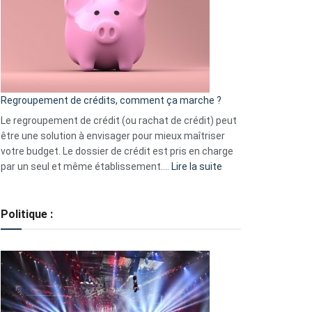
les
actions
à
surveiller
en
bourse
Regroupement de crédits, comment ça marche ?
pour
début
Le regroupement de crédit (ou rachat de crédit) peut
2023
être une solution à envisager pour mieux maîtriser
votre budget. Le dossier de crédit est pris en charge
:
par un seul et même établissement.…
Lire la suite
Regroupement
de
crédits,
Politique :
comment
ça
marche
?