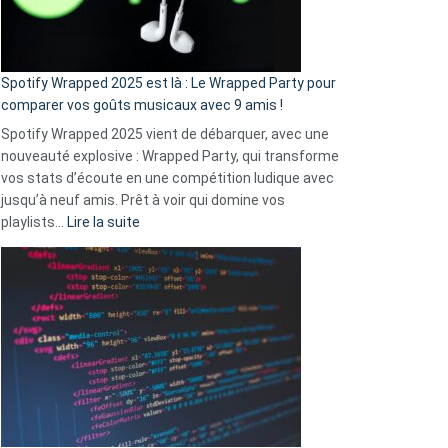
pas
de
cash
»
Spotify Wrapped 2025 est là : Le Wrapped Party pour
:
comparer vos goûts musicaux avec 9 amis !
comment
Spotify Wrapped 2025 vient de débarquer, avec une
Solly
nouveauté explosive : Wrapped Party, qui transforme
change
vos stats d’écoute en une compétition ludique avec
la
jusqu’à neuf amis. Prêt à voir qui domine vos
vie
:
playlists…
Lire la suite
des
Spotify
sans-
Wrapped
abri
2025
en
est
3
là
secondes
:
Le
Wrapped
Party
pour