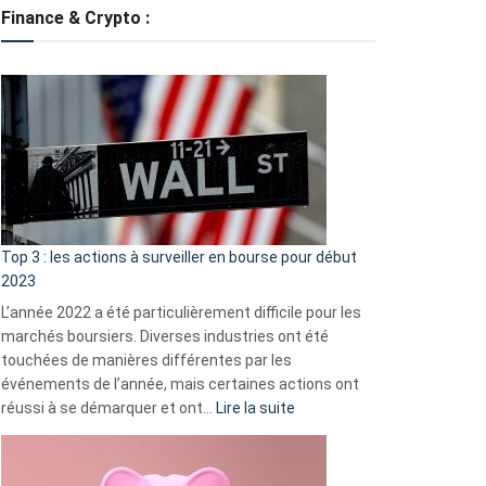
tondeuses
Finance & Crypto :
?
Défauts
de
démarrage
courants
et
guide
d’auto-
assistance
Top 3 : les actions à surveiller en bourse pour début
2023
L’année 2022 a été particulièrement difficile pour les
marchés boursiers. Diverses industries ont été
touchées de manières différentes par les
événements de l’année, mais certaines actions ont
:
réussi à se démarquer et ont…
Lire la suite
Top
3
: