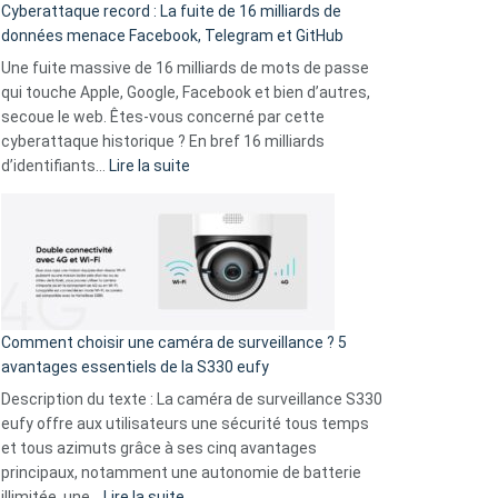
Cyberattaque record : La fuite de 16 milliards de
comparer
données menace Facebook, Telegram et GitHub
vos
goûts
Une fuite massive de 16 milliards de mots de passe
musicaux
qui touche Apple, Google, Facebook et bien d’autres,
avec
secoue le web. Êtes-vous concerné par cette
9
cyberattaque historique ? En bref 16 milliards
amis
:
d’identifiants…
Lire la suite
!
Cyberattaque
record
:
La
fuite
de
16
Comment choisir une caméra de surveillance ? 5
milliards
avantages essentiels de la S330 eufy
de
Description du texte : La caméra de surveillance S330
données
eufy offre aux utilisateurs une sécurité tous temps
menace
et tous azimuts grâce à ses cinq avantages
Facebook,
principaux, notamment une autonomie de batterie
Telegram
:
illimitée, une…
Lire la suite