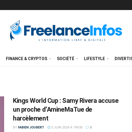
FINANCE & CRYPTOS
SOCIÉTÉ
LIFESTYLE
DIVERT
Kings World Cup : Samy Rivera accuse
un proche d’AmineMaTue de
harcèlement
BY
FABIEN JOUBERT
3 JUIN 2024 À 19H35
0