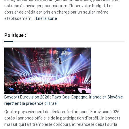
2023
solution à envisager pour mieux maîtriser votre budget. Le
dossier de crédit est pris en charge par un seul et même
:
établissement.…
Lire la suite
Regroupement
de
Politique :
crédits,
comment
ça
marche
?
Boycott Eurovision 2026 : Pays-Bas, Espagne, Irlande et Slovénie
rejettent la présence d’Israël
Quatre pays viennent de déclarer forfait pour l’Eurovision 2026
après l’annonce officielle de la participation d’Israël. Un boycott
massif qui fait trembler le concours et relance le débat sur la