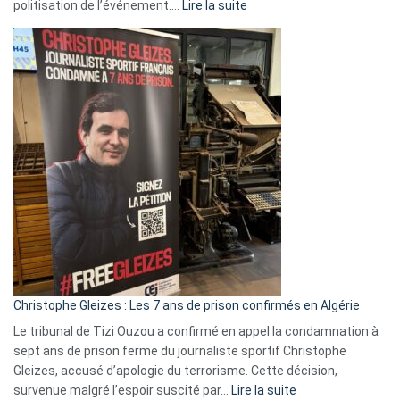
:
politisation de l’événement.…
Lire la suite
Boycott
Eurovision
2026
:
Pays-
Bas,
Espagne,
Irlande
et
Slovénie
rejettent
la
présence
d’Israël
Christophe Gleizes : Les 7 ans de prison confirmés en Algérie
Le tribunal de Tizi Ouzou a confirmé en appel la condamnation à
sept ans de prison ferme du journaliste sportif Christophe
Gleizes, accusé d’apologie du terrorisme. Cette décision,
:
survenue malgré l’espoir suscité par…
Lire la suite