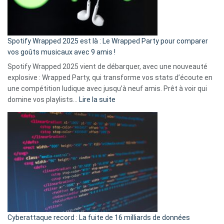
pas
de
cash
»
Spotify Wrapped 2025 est là : Le Wrapped Party pour comparer
:
vos goûts musicaux avec 9 amis !
comment
Spotify Wrapped 2025 vient de débarquer, avec une nouveauté
Solly
explosive : Wrapped Party, qui transforme vos stats d’écoute en
change
une compétition ludique avec jusqu’à neuf amis. Prêt à voir qui
la
:
domine vos playlists…
Lire la suite
vie
Spotify
des
Wrapped
sans-
2025
abri
est
en
là
3
:
secondes
Le
Wrapped
Party
pour
Cyberattaque record : La fuite de 16 milliards de données
comparer