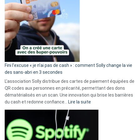
Fini l’excuse « je n’ai pas de cash » : comment Solly change la vie
des sans-abri en 3 secondes
L’association Solly distribue des cartes de paiement équipées de
QR codes aux personnes en précarité, permettant des dons
dématérialisés en un scan. Une innovation qui brise les barrières
:
du cash et redonne confiance…
Lire la suite
Fini
l’excuse
«
je
n’ai