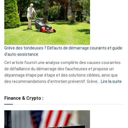
caméra
de
surveillance
?
5
avantages
essentiels
Grève des tondeuses ? Défauts de démarrage courants et guide
de
d’auto-assistance
la
S330
Cet article fournit une analyse complète des causes courantes
eufy
de défaillance du démarrage des faucheuses et propose un
dépannage étape par étape et des solutions ciblées, ainsi que
:
des recommandations d’entretien préventif. Grève…
Lire la suite
Grè
de
Finance & Crypto :
to
?
Déf
de
dé