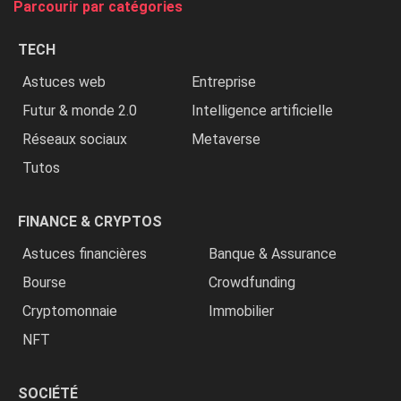
Parcourir par catégories
les
chrétiens
TECH
»
Astuces web
Entreprise
Futur & monde 2.0
Intelligence artificielle
Réseaux sociaux
Metaverse
Tutos
FINANCE & CRYPTOS
Astuces financières
Banque & Assurance
Bourse
Crowdfunding
Cryptomonnaie
Immobilier
NFT
SOCIÉTÉ