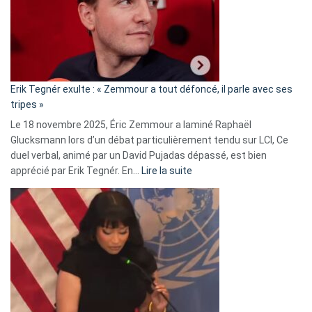
secrète
avec
le
RN
:
«
Erik Tegnér exulte : « Zemmour a tout défoncé, il parle avec ses
C’est
tripes »
une
Le 18 novembre 2025, Éric Zemmour a laminé Raphaël
fake
Glucksmann lors d’un débat particulièrement tendu sur LCI, Ce
news
duel verbal, animé par un David Pujadas dépassé, est bien
»
:
apprécié par Erik Tegnér. En…
Lire la suite
Erik
Tegnér
exulte
:
« Zemmour
a
tout
défoncé,
il