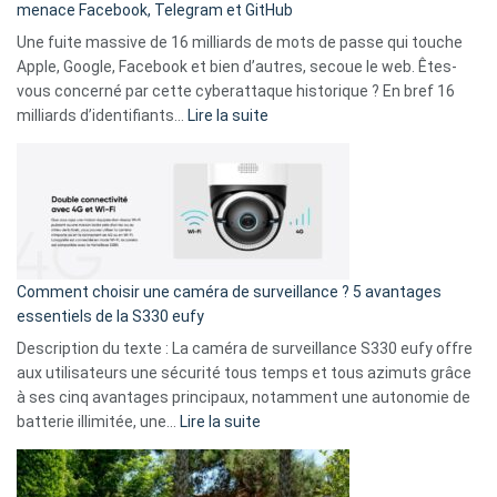
menace Facebook, Telegram et GitHub
vos
goûts
Une fuite massive de 16 milliards de mots de passe qui touche
musicaux
Apple, Google, Facebook et bien d’autres, secoue le web. Êtes-
avec
vous concerné par cette cyberattaque historique ? En bref 16
9
:
milliards d’identifiants…
Lire la suite
amis
Cyberattaque
!
record
:
La
fuite
de
16
Comment choisir une caméra de surveillance ? 5 avantages
milliards
essentiels de la S330 eufy
de
Description du texte : La caméra de surveillance S330 eufy offre
données
aux utilisateurs une sécurité tous temps et tous azimuts grâce
menace
à ses cinq avantages principaux, notamment une autonomie de
Facebook,
:
batterie illimitée, une…
Lire la suite
Telegram
Comment
et
choisir
GitHub
une