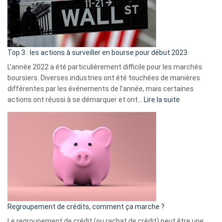
cou
et
gui
d’a
ass
Top 3 : les actions à surveiller en bourse pour début 2023
L’année 2022 a été particulièrement difficile pour les marchés
boursiers. Diverses industries ont été touchées de manières
différentes par les événements de l’année, mais certaines
:
actions ont réussi à se démarquer et ont…
Lire la suite
Top
3
:
les
actions
à
surveiller
en
bourse
Regroupement de crédits, comment ça marche ?
pour
début
Le regroupement de crédit (ou rachat de crédit) peut être une