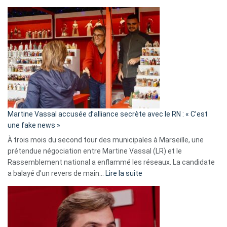
Christophe
Gleizes
:
Les
7
ans
de
prison
confirmés
en
Martine Vassal accusée d’alliance secrète avec le RN : « C’est
Algérie
une fake news »
À trois mois du second tour des municipales à Marseille, une
prétendue négociation entre Martine Vassal (LR) et le
Rassemblement national a enflammé les réseaux. La candidate
:
a balayé d’un revers de main…
Lire la suite
Martine
Vassal
accusée
d’alliance