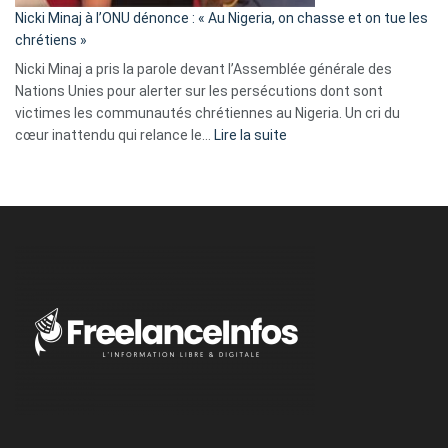
parle
Nicki Minaj à l’ONU dénonce : « Au Nigeria, on chasse et on tue les
avec
chrétiens »
ses
Nicki Minaj a pris la parole devant l’Assemblée générale des
tripes »
Nations Unies pour alerter sur les persécutions dont sont
victimes les communautés chrétiennes au Nigeria. Un cri du
:
cœur inattendu qui relance le…
Lire la suite
Nicki
Minaj
à
l’ONU
dénonce
:
«
Au
Nigeria,
on
chasse
et
on
tue