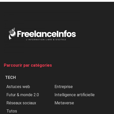
à
l’ONU
dénonce
:
«
Au
Nigeria,
on
chasse
et
on
tue
Parcourir par catégories
les
chrétiens
TECH
»
Astuces web
Entreprise
Futur & monde 2.0
Intelligence artificielle
Réseaux sociaux
Metaverse
Tutos