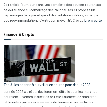
S330
Cet article fournit une analyse complète des causes courantes
eufy
de défaillance du démarrage des faucheuses et propose un
dépannage étape par étape et des solutions ciblées, ainsi que
:
des recommandations d’entretien préventif. Grève…
Lire la suite
Grè
de
Finance & Crypto :
to
?
Déf
de
dé
cou
et
gui
d’a
ass
Top 3 : les actions à surveiller en bourse pour début 2023
L’année 2022 a été particulièrement difficile pour les marchés
boursiers. Diverses industries ont été touchées de manières
différentes par les événements de l’année, mais certaines