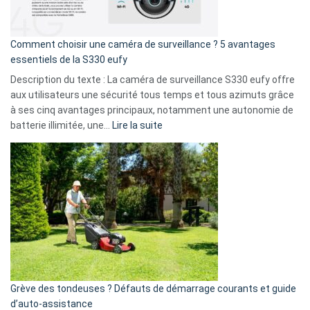
fuite
de
16
Comment choisir une caméra de surveillance ? 5 avantages
milliards
essentiels de la S330 eufy
de
Description du texte : La caméra de surveillance S330 eufy offre
données
aux utilisateurs une sécurité tous temps et tous azimuts grâce
menace
à ses cinq avantages principaux, notamment une autonomie de
Facebook,
:
batterie illimitée, une…
Lire la suite
Telegram
Comment
et
choisir
GitHub
une
caméra
de
surveillance
?
5
avantages
essentiels
Grève des tondeuses ? Défauts de démarrage courants et guide
de
d’auto-assistance
la