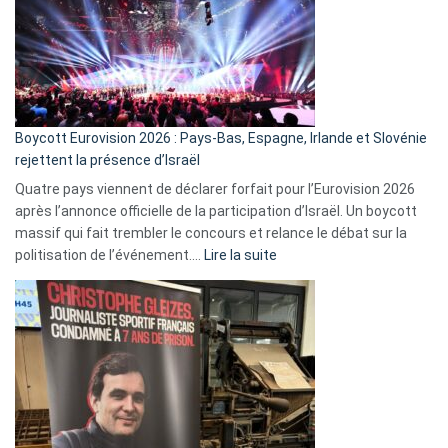
?
Boycott Eurovision 2026 : Pays-Bas, Espagne, Irlande et Slovénie
rejettent la présence d’Israël
Quatre pays viennent de déclarer forfait pour l’Eurovision 2026
après l’annonce officielle de la participation d’Israël. Un boycott
massif qui fait trembler le concours et relance le débat sur la
:
politisation de l’événement.…
Lire la suite
Boycott
Eurovision
2026
:
Pays-
Bas,
Espagne,
Irlande