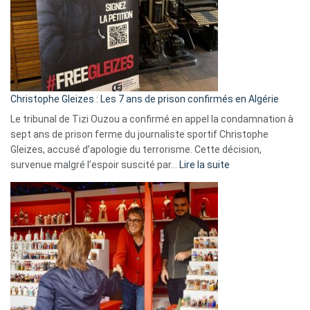
et
Slovénie
rejettent
la
présence
d’Israël
Christophe Gleizes : Les 7 ans de prison confirmés en Algérie
Le tribunal de Tizi Ouzou a confirmé en appel la condamnation à
sept ans de prison ferme du journaliste sportif Christophe
Gleizes, accusé d’apologie du terrorisme. Cette décision,
:
survenue malgré l’espoir suscité par…
Lire la suite
Christophe
Gleizes
:
Les
7
ans
de
prison
confirmés