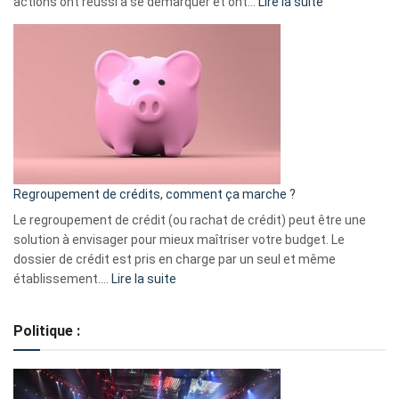
:
actions ont réussi à se démarquer et ont…
Lire la suite
Top
3
:
les
actions
à
surveiller
en
bourse
Regroupement de crédits, comment ça marche ?
pour
début
Le regroupement de crédit (ou rachat de crédit) peut être une
2023
solution à envisager pour mieux maîtriser votre budget. Le
dossier de crédit est pris en charge par un seul et même
:
établissement.…
Lire la suite
Regroupement
de
Politique :
crédits,
comment
ça
marche