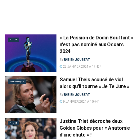
« La Passion de Dodin Bouffant »
FILM
n’est pas nominé aux Oscars
2024
BY
FABIEN JOUBERT
23 JANVIER 2024 À 17H34
Samuel Theis accusé de viol
JURIDIQUE
alors qu’il tourne « Je Te Jure »
BY
FABIEN JOUBERT
9 JANVIER 2024 À 10H41
Justine Triet décroche deux
FILM
Golden Globes pour « Anatomie
d’une chute » !