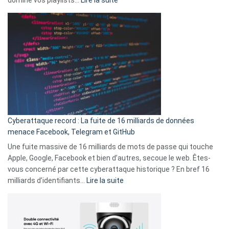
vie
Spotify
des
Wrapped
sans-
2025
abri
est
en
là
3
:
secondes
Le
Wrapped
Party
pour
Cyberattaque record : La fuite de 16 milliards de données
comparer
menace Facebook, Telegram et GitHub
vos
goûts
Une fuite massive de 16 milliards de mots de passe qui touche
musicaux
Apple, Google, Facebook et bien d’autres, secoue le web. Êtes-
avec
vous concerné par cette cyberattaque historique ? En bref 16
9
:
milliards d’identifiants…
Lire la suite
amis
Cyberattaque
!
record
:
La