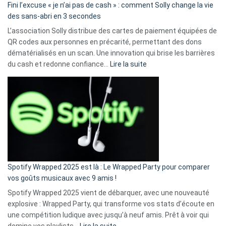
Fini l’excuse « je n’ai pas de cash » : comment Solly change la vie
des sans-abri en 3 secondes
L’association Solly distribue des cartes de paiement équipées de
QR codes aux personnes en précarité, permettant des dons
dématérialisés en un scan. Une innovation qui brise les barrières
:
du cash et redonne confiance…
Lire la suite
Fini
l’excuse
«
je
n’ai
pas
de
cash
»
Spotify Wrapped 2025 est là : Le Wrapped Party pour comparer
:
vos goûts musicaux avec 9 amis !
comment
Spotify Wrapped 2025 vient de débarquer, avec une nouveauté
Solly
explosive : Wrapped Party, qui transforme vos stats d’écoute en
change
une compétition ludique avec jusqu’à neuf amis. Prêt à voir qui
la
:
domine vos playlists…
Lire la suite