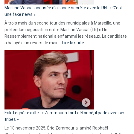
en
Martine Vassal accusée d’alliance secrète avec le RN : « C’est
Algérie
une fake news »
À trois mois du second tour des municipales à Marseille, une
prétendue négociation entre Martine Vassal (LR) et le
Rassemblement national a enflammé les réseaux. La candidate
:
a balayé d’un revers de main…
Lire la suite
Martine
Vassal
accusée
d’alliance
secrète
avec
le
RN
:
«
Erik Tegnér exulte : « Zemmour a tout défoncé, il parle avec ses
C’est
tripes »
une
Le 18 novembre 2025, Éric Zemmour a laminé Raphaël
fake