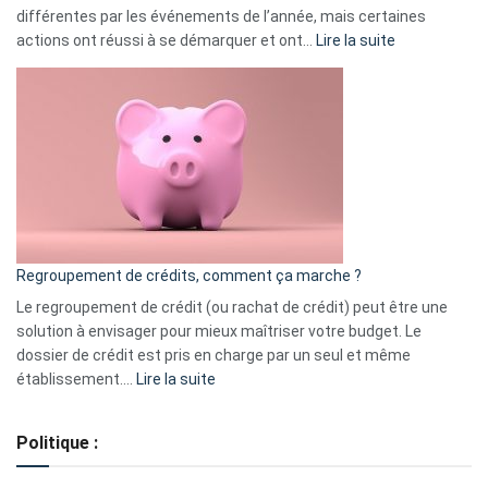
différentes par les événements de l’année, mais certaines
:
actions ont réussi à se démarquer et ont…
Lire la suite
Top
3
:
les
actions
à
surveiller
en
bourse
Regroupement de crédits, comment ça marche ?
pour
début
Le regroupement de crédit (ou rachat de crédit) peut être une
2023
solution à envisager pour mieux maîtriser votre budget. Le
dossier de crédit est pris en charge par un seul et même
:
établissement.…
Lire la suite
Regroupement
de
Politique :
crédits,
comment