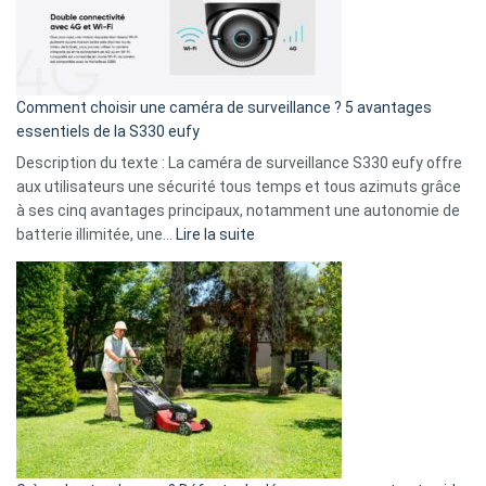
:
La
fuite
de
16
Comment choisir une caméra de surveillance ? 5 avantages
milliards
essentiels de la S330 eufy
de
Description du texte : La caméra de surveillance S330 eufy offre
données
aux utilisateurs une sécurité tous temps et tous azimuts grâce
menace
à ses cinq avantages principaux, notamment une autonomie de
Facebook,
:
batterie illimitée, une…
Lire la suite
Telegram
Comment
et
choisir
GitHub
une
caméra
de
surveillance
?
5
avantages
essentiels