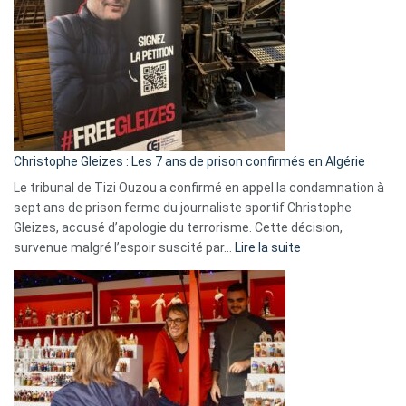
Irlande
et
Slovénie
rejettent
la
présence
d’Israël
Christophe Gleizes : Les 7 ans de prison confirmés en Algérie
Le tribunal de Tizi Ouzou a confirmé en appel la condamnation à
sept ans de prison ferme du journaliste sportif Christophe
Gleizes, accusé d’apologie du terrorisme. Cette décision,
:
survenue malgré l’espoir suscité par…
Lire la suite
Christophe
Gleizes
:
Les
7
ans
de