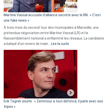
prison
confirmés
en
Martine Vassal accusée d’alliance secrète avec le RN : « C’est
Algérie
une fake news »
À trois mois du second tour des municipales à Marseille, une
prétendue négociation entre Martine Vassal (LR) et le
Rassemblement national a enflammé les réseaux. La candidate
:
a balayé d’un revers de main…
Lire la suite
Martine
Vassal
accusée
d’alliance
secrète
avec
le
RN
:
«
Erik Tegnér exulte : « Zemmour a tout défoncé, il parle avec ses
C’est
tripes »
une