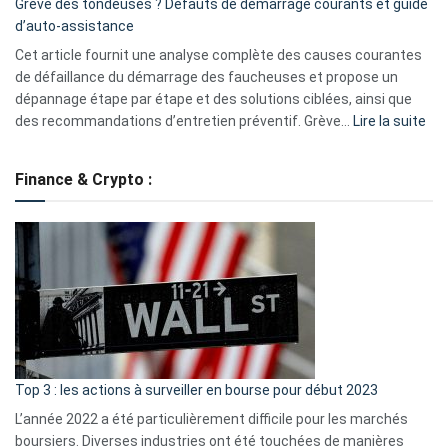
Grève des tondeuses ? Défauts de démarrage courants et guide
de
d’auto-assistance
la
S330
Cet article fournit une analyse complète des causes courantes
eufy
de défaillance du démarrage des faucheuses et propose un
dépannage étape par étape et des solutions ciblées, ainsi que
:
des recommandations d’entretien préventif. Grève…
Lire la suite
Grè
de
Finance & Crypto :
to
?
Déf
de
dé
cou
et
gui
d’a
ass
Top 3 : les actions à surveiller en bourse pour début 2023
L’année 2022 a été particulièrement difficile pour les marchés
boursiers. Diverses industries ont été touchées de manières