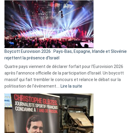
ça
marche
?
Boycott Eurovision 2026 : Pays-Bas, Espagne, Irlande et Slovénie
rejettent la présence d’Israël
Quatre pays viennent de déclarer forfait pour l’Eurovision 2026
après l’annonce officielle de la participation d’Israël. Un boycott
massif qui fait trembler le concours et relance le débat sur la
:
politisation de l’événement.…
Lire la suite
Boycott
Eurovision
2026
:
Pays-
Bas,
Espagne,