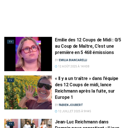
Emilie des 12 Coups de Midi : 0/5
TV
au Coup de Maître, C’est une
première en 5 468 émissions
BY
EMILIA BIANCARELLI
12 AOÛT 2025 À 14H38
« Il y a un traître » dans l’équipe
TV
des 12 Coups de midi, lance
Reichmann après la fuite, sur
Europe 1
BY
FABIEN JOUBERT
12 JUILLET 2025 À 9H45
Jean-Luc Reichmann dans
TV