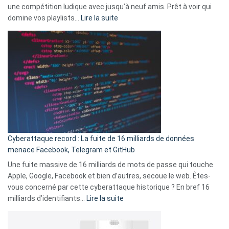
une compétition ludique avec jusqu’à neuf amis. Prêt à voir qui
la
:
domine vos playlists…
Lire la suite
vie
Spotify
des
Wrapped
sans-
2025
abri
est
en
là
3
:
secondes
Le
Wrapped
Party
pour
Cyberattaque record : La fuite de 16 milliards de données
comparer
menace Facebook, Telegram et GitHub
vos
goûts
Une fuite massive de 16 milliards de mots de passe qui touche
musicaux
Apple, Google, Facebook et bien d’autres, secoue le web. Êtes-
avec
vous concerné par cette cyberattaque historique ? En bref 16
9
:
milliards d’identifiants…
Lire la suite
amis
Cyberattaque
!
record