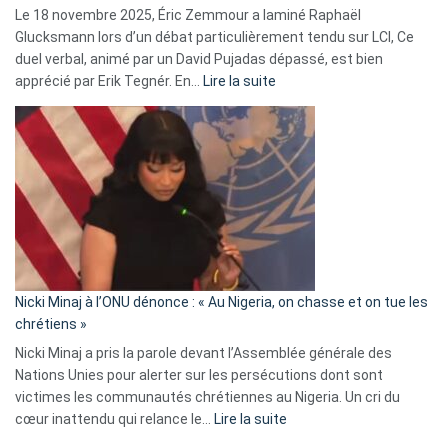
Le 18 novembre 2025, Éric Zemmour a laminé Raphaël
fake
Glucksmann lors d’un débat particulièrement tendu sur LCI, Ce
news
duel verbal, animé par un David Pujadas dépassé, est bien
»
:
apprécié par Erik Tegnér. En…
Lire la suite
Erik
Tegnér
exulte
:
« Zemmour
a
tout
défoncé,
il
parle
Nicki Minaj à l’ONU dénonce : « Au Nigeria, on chasse et on tue les
avec
chrétiens »
ses
Nicki Minaj a pris la parole devant l’Assemblée générale des
tripes »
Nations Unies pour alerter sur les persécutions dont sont
victimes les communautés chrétiennes au Nigeria. Un cri du
:
cœur inattendu qui relance le…
Lire la suite
Nicki