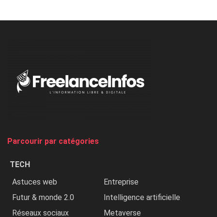
Minaj
à
l’ONU
dénonce
:
«
Au
Nigeria,
on
chasse
et
on
tue
Parcourir par catégories
les
chrétiens
TECH
»
Astuces web
Entreprise
Futur & monde 2.0
Intelligence artificielle
Réseaux sociaux
Metaverse