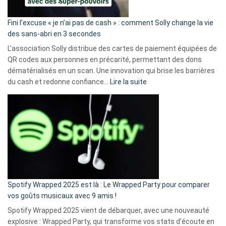
Fini l’excuse « je n’ai pas de cash » : comment Solly change la vie
des sans-abri en 3 secondes
L’association Solly distribue des cartes de paiement équipées de
QR codes aux personnes en précarité, permettant des dons
dématérialisés en un scan. Une innovation qui brise les barrières
:
du cash et redonne confiance…
Lire la suite
Fini
l’excuse
«
je
n’ai
pas
de
cash
»
Spotify Wrapped 2025 est là : Le Wrapped Party pour comparer
:
vos goûts musicaux avec 9 amis !
comment
Spotify Wrapped 2025 vient de débarquer, avec une nouveauté
Solly
explosive : Wrapped Party, qui transforme vos stats d’écoute en
change