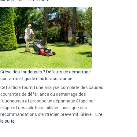
et
Comment
GitHub
choisir
une
caméra
de
surveillance
?
5
avantages
essentiels
Grève des tondeuses ? Défauts de démarrage
de
courants et guide d’auto-assistance
la
S330
Cet article fournit une analyse complète des causes
eufy
courantes de défaillance du démarrage des
faucheuses et propose un dépannage étape par
étape et des solutions ciblées, ainsi que des
recommandations d’entretien préventif. Grève…
Lire
:
la suite
Grève
des