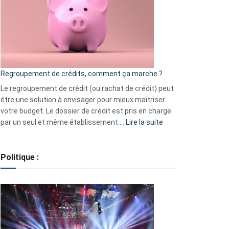
les
actions
à
surveiller
en
bourse
Regroupement de crédits, comment ça marche ?
pour
début
Le regroupement de crédit (ou rachat de crédit) peut
2023
être une solution à envisager pour mieux maîtriser
votre budget. Le dossier de crédit est pris en charge
:
par un seul et même établissement.…
Lire la suite
Regroupement
de
crédits,
Politique :
comment
ça
marche
?