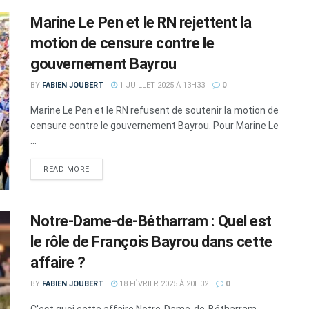
Marine Le Pen et le RN rejettent la
motion de censure contre le
gouvernement Bayrou
BY
FABIEN JOUBERT
1 JUILLET 2025 À 13H33
0
Marine Le Pen et le RN refusent de soutenir la motion de
censure contre le gouvernement Bayrou. Pour Marine Le
...
DETAILS
READ MORE
Notre-Dame-de-Bétharram : Quel est
le rôle de François Bayrou dans cette
affaire ?
BY
FABIEN JOUBERT
18 FÉVRIER 2025 À 20H32
0
C'est quoi cette affaire Notre-Dame-de-Bétharram