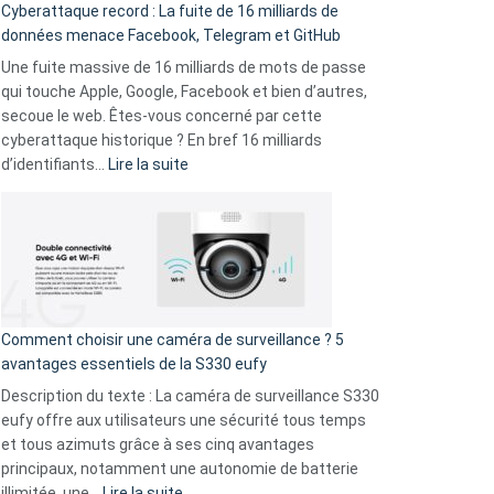
Cyberattaque record : La fuite de 16 milliards de
comparer
données menace Facebook, Telegram et GitHub
vos
goûts
Une fuite massive de 16 milliards de mots de passe
musicaux
qui touche Apple, Google, Facebook et bien d’autres,
avec
secoue le web. Êtes-vous concerné par cette
9
cyberattaque historique ? En bref 16 milliards
amis
:
d’identifiants…
Lire la suite
!
Cyberattaque
record
:
La
fuite
de
16
Comment choisir une caméra de surveillance ? 5
milliards
avantages essentiels de la S330 eufy
de
Description du texte : La caméra de surveillance S330
données
eufy offre aux utilisateurs une sécurité tous temps
menace
et tous azimuts grâce à ses cinq avantages
Facebook,
principaux, notamment une autonomie de batterie
Telegram
:
illimitée, une…
Lire la suite