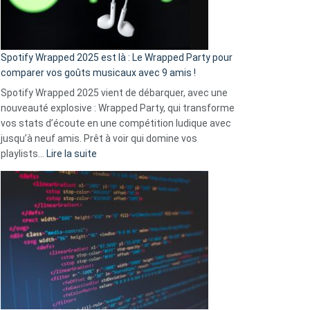
pas
de
cash
»
Spotify Wrapped 2025 est là : Le Wrapped Party pour
:
comparer vos goûts musicaux avec 9 amis !
comment
Spotify Wrapped 2025 vient de débarquer, avec une
Solly
nouveauté explosive : Wrapped Party, qui transforme
change
vos stats d’écoute en une compétition ludique avec
la
jusqu’à neuf amis. Prêt à voir qui domine vos
vie
:
playlists…
Lire la suite
des
Spotify
sans-
Wrapped
abri
2025
en
est
3
là
secondes
:
Le
Wrapped
Party
pour