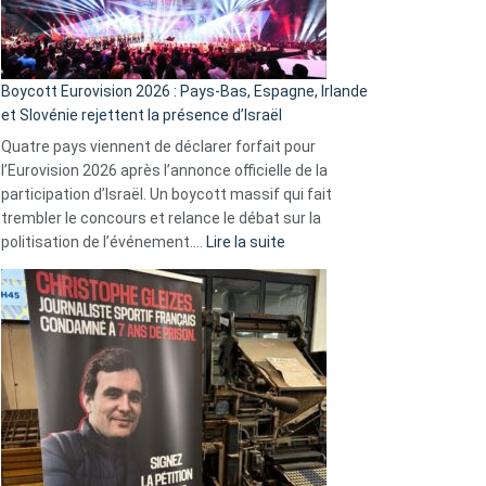
Boycott Eurovision 2026 : Pays-Bas, Espagne, Irlande
et Slovénie rejettent la présence d’Israël
Quatre pays viennent de déclarer forfait pour
l’Eurovision 2026 après l’annonce officielle de la
participation d’Israël. Un boycott massif qui fait
trembler le concours et relance le débat sur la
:
politisation de l’événement.…
Lire la suite
Boycott
Eurovision
2026
:
Pays-
Bas,
Espagne,
Irlande
et
Slovénie