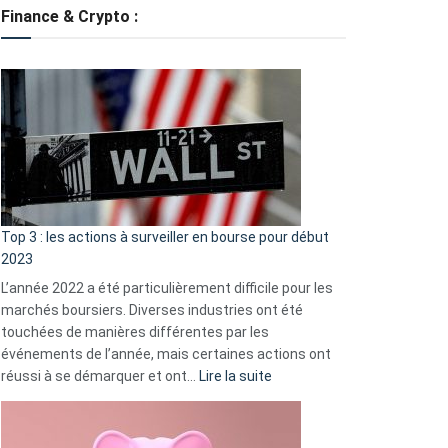
tondeuses
Finance & Crypto :
?
Défauts
de
démarrage
courants
et
guide
d’auto-
assistance
Top 3 : les actions à surveiller en bourse pour début
2023
L’année 2022 a été particulièrement difficile pour les
marchés boursiers. Diverses industries ont été
touchées de manières différentes par les
événements de l’année, mais certaines actions ont
:
réussi à se démarquer et ont…
Lire la suite
Top
3
: