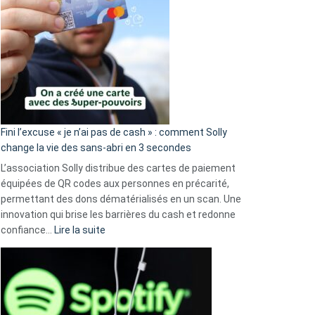
Fini l’excuse « je n’ai pas de cash » : comment Solly
change la vie des sans-abri en 3 secondes
L’association Solly distribue des cartes de paiement
équipées de QR codes aux personnes en précarité,
permettant des dons dématérialisés en un scan. Une
innovation qui brise les barrières du cash et redonne
:
confiance…
Lire la suite
Fini
l’excuse
«
je
n’ai