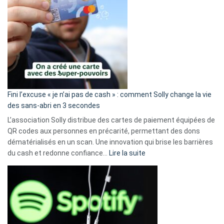
Fini l’excuse « je n’ai pas de cash » : comment Solly change la vie
des sans-abri en 3 secondes
L’association Solly distribue des cartes de paiement équipées de
QR codes aux personnes en précarité, permettant des dons
dématérialisés en un scan. Une innovation qui brise les barrières
:
du cash et redonne confiance…
Lire la suite
Fini
l’excuse
«
je
n’ai
pas