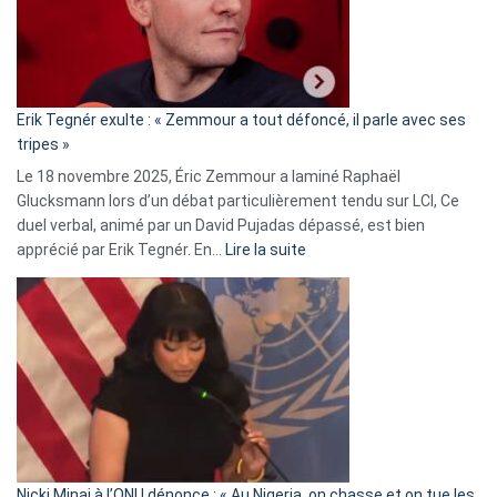
avec
le
RN
:
«
Erik Tegnér exulte : « Zemmour a tout défoncé, il parle avec ses
C’est
tripes »
une
Le 18 novembre 2025, Éric Zemmour a laminé Raphaël
fake
Glucksmann lors d’un débat particulièrement tendu sur LCI, Ce
news
duel verbal, animé par un David Pujadas dépassé, est bien
»
:
apprécié par Erik Tegnér. En…
Lire la suite
Erik
Tegnér
exulte
:
« Zemmour
a
tout
défoncé,
il
parle
Nicki Minaj à l’ONU dénonce : « Au Nigeria, on chasse et on tue les