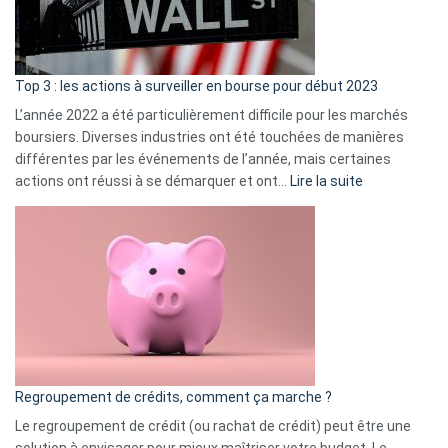
et
gui
d’a
ass
Top 3 : les actions à surveiller en bourse pour début 2023
L’année 2022 a été particulièrement difficile pour les marchés
boursiers. Diverses industries ont été touchées de manières
différentes par les événements de l’année, mais certaines
:
actions ont réussi à se démarquer et ont…
Lire la suite
Top
3
:
les
actions
à
surveiller
en
bourse
Regroupement de crédits, comment ça marche ?
pour
début
Le regroupement de crédit (ou rachat de crédit) peut être une
2023