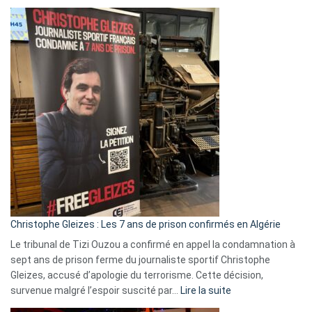
Boycott
Eurovision
2026
:
Pays-
Bas,
Espagne,
Irlande
et
Slovénie
rejettent
la
présence
d’Israël
Christophe Gleizes : Les 7 ans de prison confirmés en Algérie
Le tribunal de Tizi Ouzou a confirmé en appel la condamnation à
sept ans de prison ferme du journaliste sportif Christophe
Gleizes, accusé d’apologie du terrorisme. Cette décision,
:
survenue malgré l’espoir suscité par…
Lire la suite
Christophe