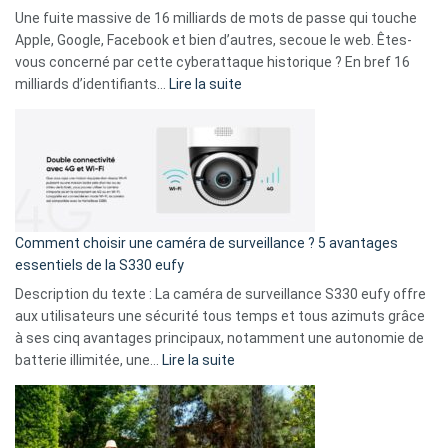
goûts
Une fuite massive de 16 milliards de mots de passe qui touche
musicaux
Apple, Google, Facebook et bien d’autres, secoue le web. Êtes-
avec
vous concerné par cette cyberattaque historique ? En bref 16
9
:
milliards d’identifiants…
Lire la suite
amis
Cyberattaque
!
record
:
La
fuite
de
16
Comment choisir une caméra de surveillance ? 5 avantages
milliards
essentiels de la S330 eufy
de
Description du texte : La caméra de surveillance S330 eufy offre
données
aux utilisateurs une sécurité tous temps et tous azimuts grâce
menace
à ses cinq avantages principaux, notamment une autonomie de
Facebook,
:
batterie illimitée, une…
Lire la suite
Telegram
Comment
et
choisir
GitHub
une
caméra