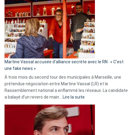
Gleizes
:
Les
7
ans
de
prison
confirmés
en
Martine Vassal accusée d’alliance secrète avec le RN : « C’est
Algérie
une fake news »
À trois mois du second tour des municipales à Marseille, une
prétendue négociation entre Martine Vassal (LR) et le
Rassemblement national a enflammé les réseaux. La candidate
:
a balayé d’un revers de main…
Lire la suite
Martine
Vassal
accusée
d’alliance
secrète