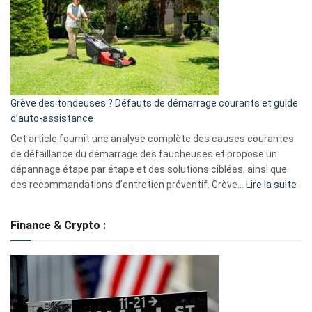
de
surveillance
?
5
avantages
essentiels
Grève des tondeuses ? Défauts de démarrage courants et guide
de
d’auto-assistance
la
S330
Cet article fournit une analyse complète des causes courantes
eufy
de défaillance du démarrage des faucheuses et propose un
dépannage étape par étape et des solutions ciblées, ainsi que
:
des recommandations d’entretien préventif. Grève…
Lire la suite
Grè
de
Finance & Crypto :
to
?
Déf
de
dé
cou