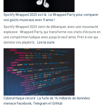
de
cash
»
Spotify Wrapped 2025 est là : Le Wrapped Party pour comparer
:
vos goûts musicaux avec 9 amis !
comment
Spotify Wrapped 2025 vient de débarquer, avec une nouveauté
Solly
explosive : Wrapped Party, qui transforme vos stats d’écoute en
change
une compétition ludique avec jusqu’à neuf amis. Prêt à voir qui
la
:
domine vos playlists…
Lire la suite
vie
Spotify
des
Wrapped
sans-
2025
abri
est
en
là
3
:
secondes
Le
Wrapped
Party
pour
Cyberattaque record : La fuite de 16 milliards de données
comparer
menace Facebook, Telegram et GitHub
vos