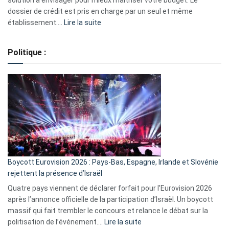
solution à envisager pour mieux maîtriser votre budget. Le
dossier de crédit est pris en charge par un seul et même
:
établissement.…
Lire la suite
Regroupement
de
Politique :
crédits,
comment
ça
marche
?
Boycott Eurovision 2026 : Pays-Bas, Espagne, Irlande et Slovénie
rejettent la présence d’Israël
Quatre pays viennent de déclarer forfait pour l’Eurovision 2026
après l’annonce officielle de la participation d’Israël. Un boycott
massif qui fait trembler le concours et relance le débat sur la
:
politisation de l’événement.…
Lire la suite