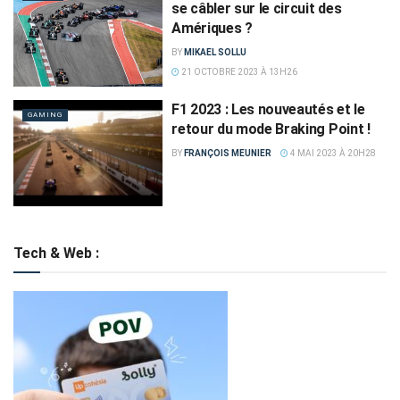
se câbler sur le circuit des
Amériques ?
BY
MIKAEL SOLLU
21 OCTOBRE 2023 À 13H26
F1 2023 : Les nouveautés et le
GAMING
retour du mode Braking Point !
BY
FRANÇOIS MEUNIER
4 MAI 2023 À 20H28
Tech & Web :