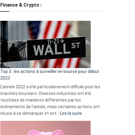
tondeuses
Finance & Crypto :
?
Défauts
de
démarrage
courants
et
guide
d’auto-
assistance
Top 3 : les actions à surveiller en bourse pour début
2023
L’année 2022 a été particulièrement difficile pour les
marchés boursiers. Diverses industries ont été
touchées de manières différentes par les
événements de l’année, mais certaines actions ont
:
réussi à se démarquer et ont…
Lire la suite
Top
3
: