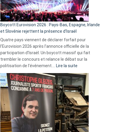
Boycott Eurovision 2026 : Pays-Bas, Espagne, Irlande
et Slovénie rejettent la présence d’Israël
Quatre pays viennent de déclarer forfait pour
l’Eurovision 2026 après l’annonce officielle de la
participation d’Israël. Un boycott massif qui fait
trembler le concours et relance le débat sur la
:
politisation de l’événement.…
Lire la suite
Boycott
Eurovision
2026
:
Pays-
Bas,
Espagne,
Irlande
et
Slovénie