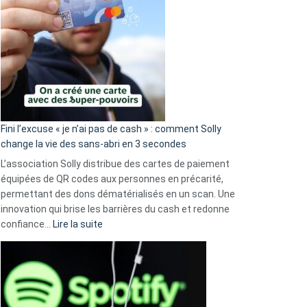
Fini l’excuse « je n’ai pas de cash » : comment Solly
change la vie des sans-abri en 3 secondes
L’association Solly distribue des cartes de paiement
équipées de QR codes aux personnes en précarité,
permettant des dons dématérialisés en un scan. Une
innovation qui brise les barrières du cash et redonne
:
confiance…
Lire la suite
Fini
l’excuse
«
je
n’ai