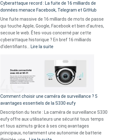
Cyberattaque record : La fuite de 16 milliards de
comparer
données menace Facebook, Telegram et GitHub
vos
goûts
Une fuite massive de 16 milliards de mots de passe
musicaux
qui touche Apple, Google, Facebook et bien d’autres,
avec
secoue le web. Êtes-vous concerné par cette
9
cyberattaque historique ? En bref 16 milliards
amis
:
d’identifiants…
Lire la suite
!
Cyberattaque
record
:
La
fuite
de
16
Comment choisir une caméra de surveillance ? 5
milliards
avantages essentiels de la S330 eufy
de
Description du texte : La caméra de surveillance S330
données
eufy offre aux utilisateurs une sécurité tous temps
menace
et tous azimuts grâce à ses cinq avantages
Facebook,
principaux, notamment une autonomie de batterie
Telegram
:
illimitée, une…
Lire la suite