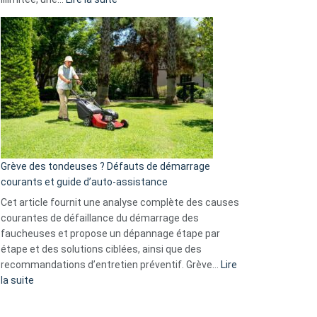
et
Comment
GitHub
choisir
une
caméra
de
surveillance
?
5
avantages
essentiels
Grève des tondeuses ? Défauts de démarrage
de
courants et guide d’auto-assistance
la
S330
Cet article fournit une analyse complète des causes
eufy
courantes de défaillance du démarrage des
faucheuses et propose un dépannage étape par
étape et des solutions ciblées, ainsi que des
recommandations d’entretien préventif. Grève…
Lire
:
la suite
Grève
des