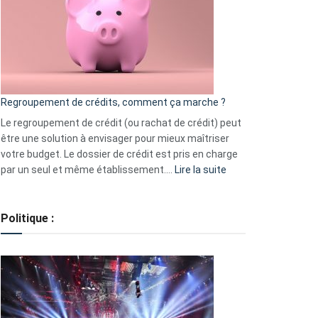
les
actions
à
surveiller
en
bourse
Regroupement de crédits, comment ça marche ?
pour
début
Le regroupement de crédit (ou rachat de crédit) peut
2023
être une solution à envisager pour mieux maîtriser
votre budget. Le dossier de crédit est pris en charge
:
par un seul et même établissement.…
Lire la suite
Regroupement
de
crédits,
Politique :
comment
ça
marche
?