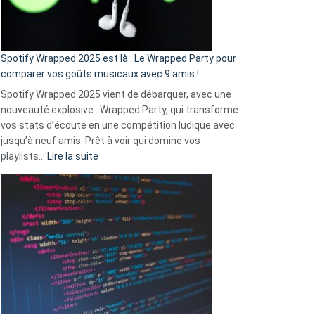
pas
de
cash
»
Spotify Wrapped 2025 est là : Le Wrapped Party pour
:
comparer vos goûts musicaux avec 9 amis !
comment
Spotify Wrapped 2025 vient de débarquer, avec une
Solly
nouveauté explosive : Wrapped Party, qui transforme
change
vos stats d’écoute en une compétition ludique avec
la
jusqu’à neuf amis. Prêt à voir qui domine vos
vie
:
playlists…
Lire la suite
des
Spotify
sans-
Wrapped
abri
2025
en
est
3
là
secondes
:
Le
Wrapped
Party
pour