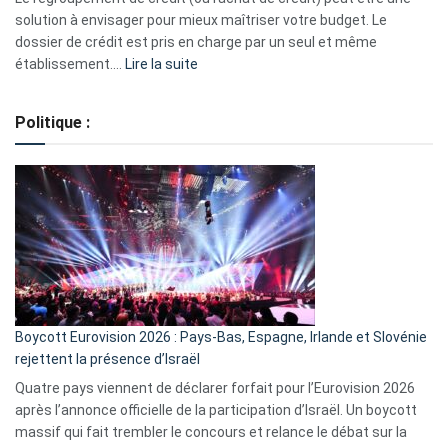
2023
solution à envisager pour mieux maîtriser votre budget. Le
dossier de crédit est pris en charge par un seul et même
:
établissement.…
Lire la suite
Regroupement
de
Politique :
crédits,
comment
ça
marche
?
Boycott Eurovision 2026 : Pays-Bas, Espagne, Irlande et Slovénie
rejettent la présence d’Israël
Quatre pays viennent de déclarer forfait pour l’Eurovision 2026
après l’annonce officielle de la participation d’Israël. Un boycott
massif qui fait trembler le concours et relance le débat sur la