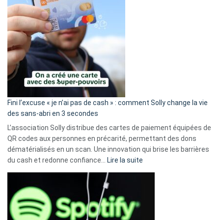
Fini l’excuse « je n’ai pas de cash » : comment Solly change la vie
des sans-abri en 3 secondes
L’association Solly distribue des cartes de paiement équipées de
QR codes aux personnes en précarité, permettant des dons
dématérialisés en un scan. Une innovation qui brise les barrières
:
du cash et redonne confiance…
Lire la suite
Fini
l’excuse
«
je
n’ai