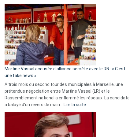
Christophe
Gleizes
:
Les
7
ans
de
prison
confirmés
en
Martine Vassal accusée d’alliance secrète avec le RN : « C’est
Algérie
une fake news »
À trois mois du second tour des municipales à Marseille, une
prétendue négociation entre Martine Vassal (LR) et le
Rassemblement national a enflammé les réseaux. La candidate
:
a balayé d’un revers de main…
Lire la suite
Martine
Vassal
accusée
d’alliance