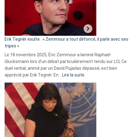
secrète
avec
le
RN
:
«
Erik Tegnér exulte : « Zemmour a tout défoncé, il parle avec ses
C’est
tripes »
une
Le 18 novembre 2025, Éric Zemmour a laminé Raphaël
fake
Glucksmann lors d’un débat particulièrement tendu sur LCI, Ce
news
duel verbal, animé par un David Pujadas dépassé, est bien
»
:
apprécié par Erik Tegnér. En…
Lire la suite
Erik
Tegnér
exulte
:
« Zemmour
a
tout
défoncé,
il