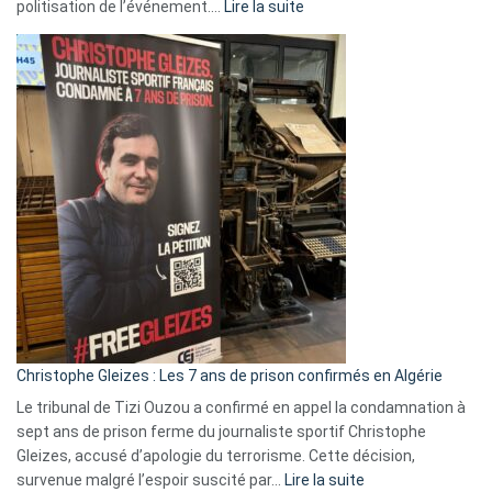
:
politisation de l’événement.…
Lire la suite
Boycott
Eurovision
2026
:
Pays-
Bas,
Espagne,
Irlande
et
Slovénie
rejettent
la
présence
d’Israël
Christophe Gleizes : Les 7 ans de prison confirmés en Algérie
Le tribunal de Tizi Ouzou a confirmé en appel la condamnation à
sept ans de prison ferme du journaliste sportif Christophe
Gleizes, accusé d’apologie du terrorisme. Cette décision,
:
survenue malgré l’espoir suscité par…
Lire la suite