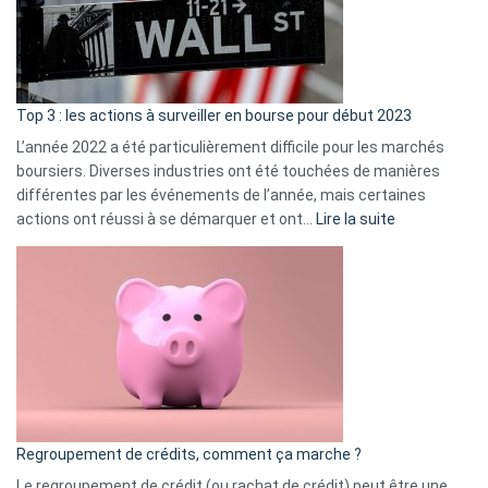
cou
et
gui
d’a
ass
Top 3 : les actions à surveiller en bourse pour début 2023
L’année 2022 a été particulièrement difficile pour les marchés
boursiers. Diverses industries ont été touchées de manières
différentes par les événements de l’année, mais certaines
:
actions ont réussi à se démarquer et ont…
Lire la suite
Top
3
:
les
actions
à
surveiller
en
bourse
Regroupement de crédits, comment ça marche ?
pour
début
Le regroupement de crédit (ou rachat de crédit) peut être une