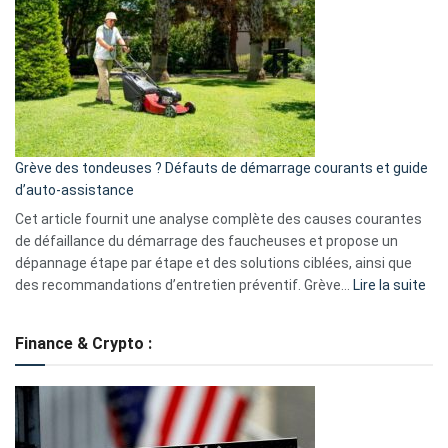
caméra
de
surveillance
?
5
avantages
essentiels
Grève des tondeuses ? Défauts de démarrage courants et guide
de
d’auto-assistance
la
S330
Cet article fournit une analyse complète des causes courantes
eufy
de défaillance du démarrage des faucheuses et propose un
dépannage étape par étape et des solutions ciblées, ainsi que
:
des recommandations d’entretien préventif. Grève…
Lire la suite
Grè
de
Finance & Crypto :
to
?
Déf
de
dé