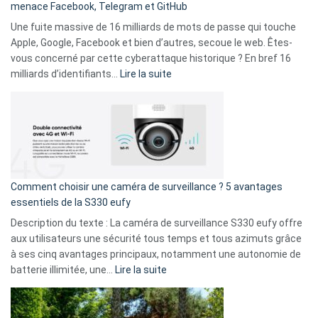
menace Facebook, Telegram et GitHub
vos
goûts
Une fuite massive de 16 milliards de mots de passe qui touche
musicaux
Apple, Google, Facebook et bien d’autres, secoue le web. Êtes-
avec
vous concerné par cette cyberattaque historique ? En bref 16
9
:
milliards d’identifiants…
Lire la suite
amis
Cyberattaque
!
record
:
La
fuite
de
16
Comment choisir une caméra de surveillance ? 5 avantages
milliards
essentiels de la S330 eufy
de
Description du texte : La caméra de surveillance S330 eufy offre
données
aux utilisateurs une sécurité tous temps et tous azimuts grâce
menace
à ses cinq avantages principaux, notamment une autonomie de
Facebook,
:
batterie illimitée, une…
Lire la suite
Telegram
Comment
et
choisir
GitHub
une