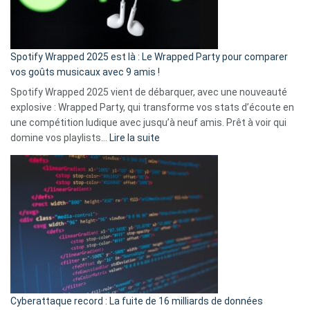
pas
de
cash
»
Spotify Wrapped 2025 est là : Le Wrapped Party pour comparer
:
vos goûts musicaux avec 9 amis !
comment
Spotify Wrapped 2025 vient de débarquer, avec une nouveauté
Solly
explosive : Wrapped Party, qui transforme vos stats d’écoute en
change
une compétition ludique avec jusqu’à neuf amis. Prêt à voir qui
la
:
domine vos playlists…
Lire la suite
vie
Spotify
des
Wrapped
sans-
2025
abri
est
en
là
3
:
secondes
Le
Wrapped
Party
pour
Cyberattaque record : La fuite de 16 milliards de données
comparer