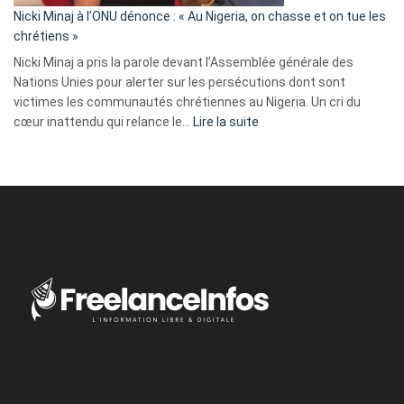
parle
Nicki Minaj à l’ONU dénonce : « Au Nigeria, on chasse et on tue les
avec
chrétiens »
ses
Nicki Minaj a pris la parole devant l’Assemblée générale des
tripes »
Nations Unies pour alerter sur les persécutions dont sont
victimes les communautés chrétiennes au Nigeria. Un cri du
:
cœur inattendu qui relance le…
Lire la suite
Nicki
Minaj
à
l’ONU
dénonce
:
«
Au
Nigeria,
on
chasse
et
on
tue