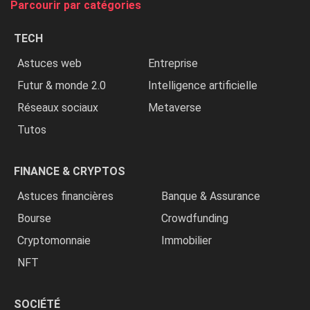
Parcourir par catégories
les
chrétiens
TECH
»
Astuces web
Entreprise
Futur & monde 2.0
Intelligence artificielle
Réseaux sociaux
Metaverse
Tutos
FINANCE & CRYPTOS
Astuces financières
Banque & Assurance
Bourse
Crowdfunding
Cryptomonnaie
Immobilier
NFT
SOCIÉTÉ