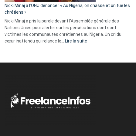
parle
Nicki Minaj à l’ONU dénonce : « Au Nigeria, on chasse et on tue les
avec
chrétiens »
ses
Nicki Minaj a pris la parole devant l’Assemblée générale des
tripes »
Nations Unies pour alerter sur les persécutions dont sont
victimes les communautés chrétiennes au Nigeria. Un cri du
:
cœur inattendu qui relance le…
Lire la suite
Nicki
Minaj
à
l’ONU
dénonce
:
«
Au
Nigeria,
on
chasse
et
on
tue