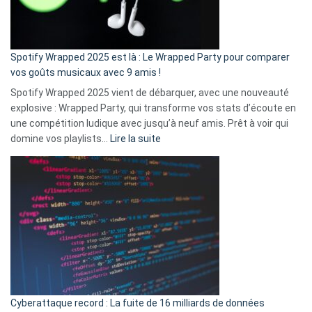
pas
de
cash
»
Spotify Wrapped 2025 est là : Le Wrapped Party pour comparer
:
vos goûts musicaux avec 9 amis !
comment
Spotify Wrapped 2025 vient de débarquer, avec une nouveauté
Solly
explosive : Wrapped Party, qui transforme vos stats d’écoute en
change
une compétition ludique avec jusqu’à neuf amis. Prêt à voir qui
la
:
domine vos playlists…
Lire la suite
vie
Spotify
des
Wrapped
sans-
2025
abri
est
en
là
3
:
secondes
Le
Wrapped
Party
pour
Cyberattaque record : La fuite de 16 milliards de données
comparer