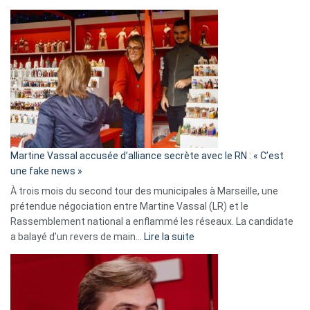
Christophe
Gleizes
:
Les
7
ans
de
prison
confirmés
en
Martine Vassal accusée d’alliance secrète avec le RN : « C’est
Algérie
une fake news »
À trois mois du second tour des municipales à Marseille, une
prétendue négociation entre Martine Vassal (LR) et le
Rassemblement national a enflammé les réseaux. La candidate
:
a balayé d’un revers de main…
Lire la suite
Martine
Vassal
accusée
d’alliance