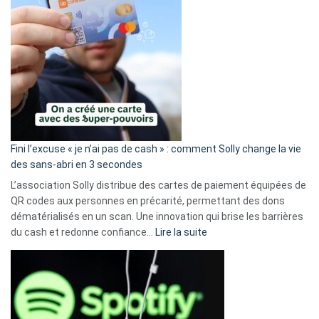
Fini l’excuse « je n’ai pas de cash » : comment Solly change la vie
des sans-abri en 3 secondes
L’association Solly distribue des cartes de paiement équipées de
QR codes aux personnes en précarité, permettant des dons
dématérialisés en un scan. Une innovation qui brise les barrières
:
du cash et redonne confiance…
Lire la suite
Fini
l’excuse
«
je
n’ai