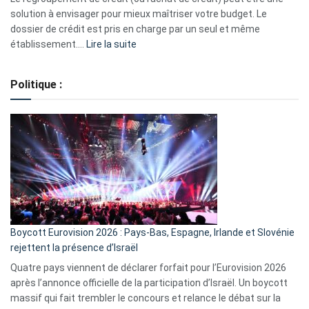
2023
solution à envisager pour mieux maîtriser votre budget. Le
dossier de crédit est pris en charge par un seul et même
:
établissement.…
Lire la suite
Regroupement
de
Politique :
crédits,
comment
ça
marche
?
Boycott Eurovision 2026 : Pays-Bas, Espagne, Irlande et Slovénie
rejettent la présence d’Israël
Quatre pays viennent de déclarer forfait pour l’Eurovision 2026
après l’annonce officielle de la participation d’Israël. Un boycott
massif qui fait trembler le concours et relance le débat sur la