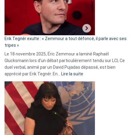
secrète
avec
le
RN
:
«
Erik Tegnér exulte : « Zemmour a tout défoncé, il parle avec ses
C’est
tripes »
une
Le 18 novembre 2025, Éric Zemmour a laminé Raphaël
fake
Glucksmann lors d’un débat particulièrement tendu sur LCI, Ce
news
duel verbal, animé par un David Pujadas dépassé, est bien
»
:
apprécié par Erik Tegnér. En…
Lire la suite
Erik
Tegnér
exulte
:
« Zemmour
a
tout
défoncé,
il