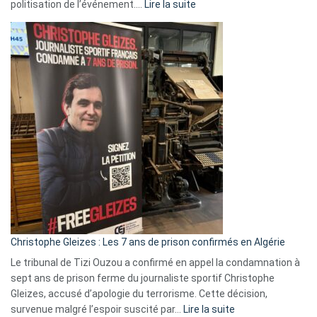
:
politisation de l’événement.…
Lire la suite
Boycott
Eurovision
2026
:
Pays-
Bas,
Espagne,
Irlande
et
Slovénie
rejettent
la
présence
d’Israël
Christophe Gleizes : Les 7 ans de prison confirmés en Algérie
Le tribunal de Tizi Ouzou a confirmé en appel la condamnation à
sept ans de prison ferme du journaliste sportif Christophe
Gleizes, accusé d’apologie du terrorisme. Cette décision,
:
survenue malgré l’espoir suscité par…
Lire la suite