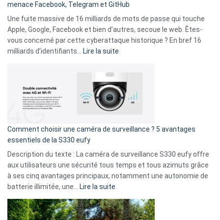
menace Facebook, Telegram et GitHub
vos
goûts
Une fuite massive de 16 milliards de mots de passe qui touche
musicaux
Apple, Google, Facebook et bien d’autres, secoue le web. Êtes-
avec
vous concerné par cette cyberattaque historique ? En bref 16
9
:
milliards d’identifiants…
Lire la suite
amis
Cyberattaque
!
record
:
La
fuite
de
16
Comment choisir une caméra de surveillance ? 5 avantages
milliards
essentiels de la S330 eufy
de
Description du texte : La caméra de surveillance S330 eufy offre
données
aux utilisateurs une sécurité tous temps et tous azimuts grâce
menace
à ses cinq avantages principaux, notamment une autonomie de
Facebook,
:
batterie illimitée, une…
Lire la suite
Telegram
Comment
et
choisir
GitHub
une