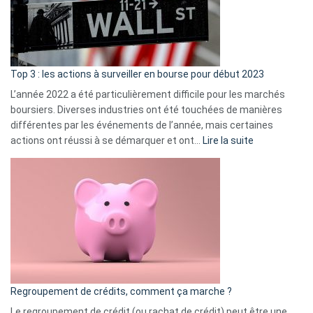
cou
et
gui
d’a
ass
Top 3 : les actions à surveiller en bourse pour début 2023
L’année 2022 a été particulièrement difficile pour les marchés
boursiers. Diverses industries ont été touchées de manières
différentes par les événements de l’année, mais certaines
:
actions ont réussi à se démarquer et ont…
Lire la suite
Top
3
:
les
actions
à
surveiller
en
bourse
Regroupement de crédits, comment ça marche ?
pour
début
Le regroupement de crédit (ou rachat de crédit) peut être une