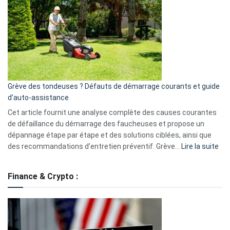
caméra
de
surveillance
?
5
avantages
essentiels
Grève des tondeuses ? Défauts de démarrage courants et guide
de
d’auto-assistance
la
S330
Cet article fournit une analyse complète des causes courantes
eufy
de défaillance du démarrage des faucheuses et propose un
dépannage étape par étape et des solutions ciblées, ainsi que
:
des recommandations d’entretien préventif. Grève…
Lire la suite
Grè
de
Finance & Crypto :
to
?
Déf
de
dé