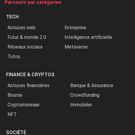
Parcourir par catégories
les
chrétiens
TECH
»
Astuces web
Entreprise
Futur & monde 2.0
Intelligence artificielle
Réseaux sociaux
Metaverse
Tutos
FINANCE & CRYPTOS
Astuces financières
Banque & Assurance
Bourse
Crowdfunding
Cryptomonnaie
Immobilier
NFT
SOCIÉTÉ