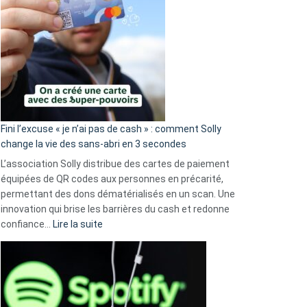
Fini l’excuse « je n’ai pas de cash » : comment Solly
change la vie des sans-abri en 3 secondes
L’association Solly distribue des cartes de paiement
équipées de QR codes aux personnes en précarité,
permettant des dons dématérialisés en un scan. Une
innovation qui brise les barrières du cash et redonne
:
confiance…
Lire la suite
Fini
l’excuse
«
je
n’ai