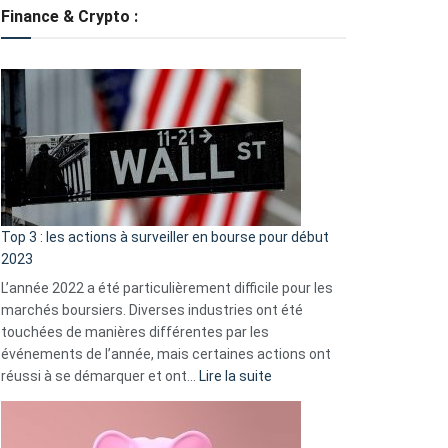
tondeuses
Finance & Crypto :
?
Défauts
de
démarrage
courants
et
guide
d’auto-
assistance
Top 3 : les actions à surveiller en bourse pour début
2023
L’année 2022 a été particulièrement difficile pour les
marchés boursiers. Diverses industries ont été
touchées de manières différentes par les
événements de l’année, mais certaines actions ont
:
réussi à se démarquer et ont…
Lire la suite
Top
3
: