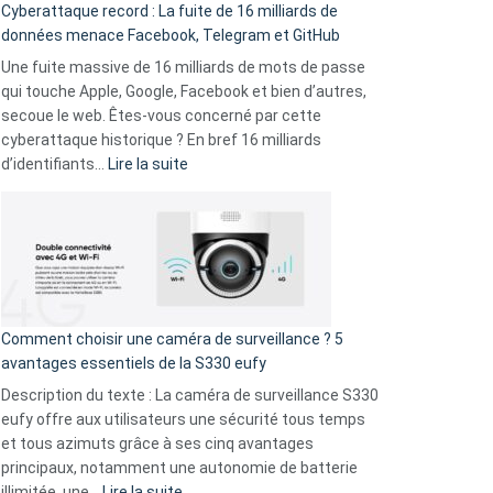
Cyberattaque record : La fuite de 16 milliards de
comparer
données menace Facebook, Telegram et GitHub
vos
goûts
Une fuite massive de 16 milliards de mots de passe
musicaux
qui touche Apple, Google, Facebook et bien d’autres,
avec
secoue le web. Êtes-vous concerné par cette
9
cyberattaque historique ? En bref 16 milliards
amis
:
d’identifiants…
Lire la suite
!
Cyberattaque
record
:
La
fuite
de
16
Comment choisir une caméra de surveillance ? 5
milliards
avantages essentiels de la S330 eufy
de
Description du texte : La caméra de surveillance S330
données
eufy offre aux utilisateurs une sécurité tous temps
menace
et tous azimuts grâce à ses cinq avantages
Facebook,
principaux, notamment une autonomie de batterie
Telegram
:
illimitée, une…
Lire la suite