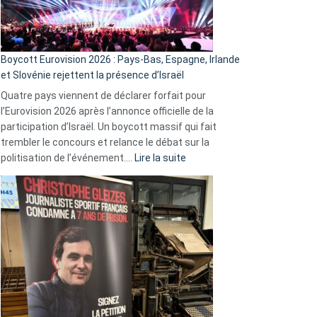
Boycott Eurovision 2026 : Pays-Bas, Espagne, Irlande
et Slovénie rejettent la présence d’Israël
Quatre pays viennent de déclarer forfait pour
l’Eurovision 2026 après l’annonce officielle de la
participation d’Israël. Un boycott massif qui fait
trembler le concours et relance le débat sur la
:
politisation de l’événement.…
Lire la suite
Boycott
Eurovision
2026
:
Pays-
Bas,
Espagne,
Irlande
et
Slovénie