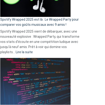
pas
de
cash
»
Spotify Wrapped 2025 est là : Le Wrapped Party pour
:
comparer vos goûts musicaux avec 9 amis !
comment
Spotify Wrapped 2025 vient de débarquer, avec une
Solly
nouveauté explosive : Wrapped Party, qui transforme
change
vos stats d’écoute en une compétition ludique avec
la
jusqu’à neuf amis. Prêt à voir qui domine vos
vie
:
playlists…
Lire la suite
des
Spotify
sans-
Wrapped
abri
2025
en
est
3
là
secondes
:
Le
Wrapped
Party
pour