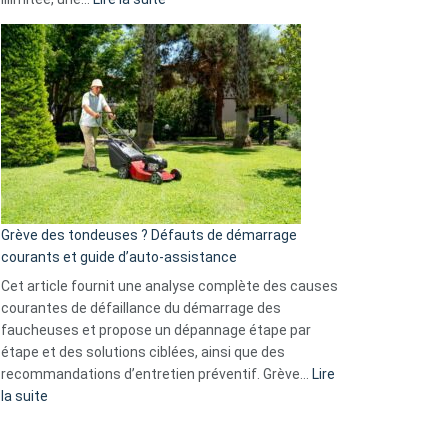
et
Comment
GitHub
choisir
une
caméra
de
surveillance
?
5
avantages
essentiels
Grève des tondeuses ? Défauts de démarrage
de
courants et guide d’auto-assistance
la
S330
Cet article fournit une analyse complète des causes
eufy
courantes de défaillance du démarrage des
faucheuses et propose un dépannage étape par
étape et des solutions ciblées, ainsi que des
recommandations d’entretien préventif. Grève…
Lire
:
la suite
Grève
des