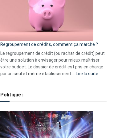
les
actions
à
surveiller
en
bourse
Regroupement de crédits, comment ça marche ?
pour
début
Le regroupement de crédit (ou rachat de crédit) peut
2023
être une solution à envisager pour mieux maîtriser
votre budget. Le dossier de crédit est pris en charge
:
par un seul et même établissement.…
Lire la suite
Regroupement
de
crédits,
Politique :
comment
ça
marche
?