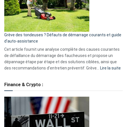
surveillance
?
5
avantages
essentiels
Grève des tondeuses ? Défauts de démarrage courants et guide
de
d’auto-assistance
la
S330
Cet article fournit une analyse complète des causes courantes
eufy
de défaillance du démarrage des faucheuses et propose un
dépannage étape par étape et des solutions ciblées, ainsi que
:
des recommandations d’entretien préventif. Grève…
Lire la suite
Grè
de
Finance & Crypto :
to
?
Déf
de
dé
cou
et