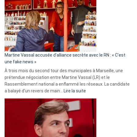
:
Les
7
ans
de
prison
confirmés
en
Martine Vassal accusée d’alliance secrète avec le RN : « C’est
Algérie
une fake news »
À trois mois du second tour des municipales à Marseille, une
prétendue négociation entre Martine Vassal (LR) et le
Rassemblement national a enflammé les réseaux. La candidate
:
a balayé d’un revers de main…
Lire la suite
Martine
Vassal
accusée
d’alliance
secrète
avec