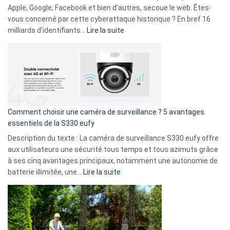
musicaux
Apple, Google, Facebook et bien d’autres, secoue le web. Êtes-
avec
vous concerné par cette cyberattaque historique ? En bref 16
9
:
milliards d’identifiants…
Lire la suite
amis
Cyberattaque
!
record
:
La
fuite
de
16
Comment choisir une caméra de surveillance ? 5 avantages
milliards
essentiels de la S330 eufy
de
Description du texte : La caméra de surveillance S330 eufy offre
données
aux utilisateurs une sécurité tous temps et tous azimuts grâce
menace
à ses cinq avantages principaux, notamment une autonomie de
Facebook,
:
batterie illimitée, une…
Lire la suite
Telegram
Comment
et
choisir
GitHub
une
caméra
de