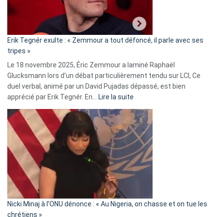
le
RN
:
«
Erik Tegnér exulte : « Zemmour a tout défoncé, il parle avec ses
C’est
tripes »
une
Le 18 novembre 2025, Éric Zemmour a laminé Raphaël
fake
Glucksmann lors d’un débat particulièrement tendu sur LCI, Ce
news
duel verbal, animé par un David Pujadas dépassé, est bien
»
:
apprécié par Erik Tegnér. En…
Lire la suite
Erik
Tegnér
exulte
:
« Zemmour
a
tout
défoncé,
il
parle
Nicki Minaj à l’ONU dénonce : « Au Nigeria, on chasse et on tue les
avec
chrétiens »