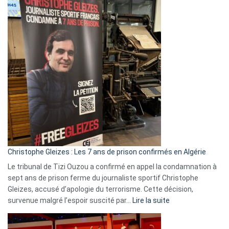
Eurovision
2026
:
Pays-
Bas,
Espagne,
Irlande
et
Slovénie
rejettent
la
présence
d’Israël
Christophe Gleizes : Les 7 ans de prison confirmés en Algérie
Le tribunal de Tizi Ouzou a confirmé en appel la condamnation à
sept ans de prison ferme du journaliste sportif Christophe
Gleizes, accusé d’apologie du terrorisme. Cette décision,
:
survenue malgré l’espoir suscité par…
Lire la suite
Christophe
Gleizes