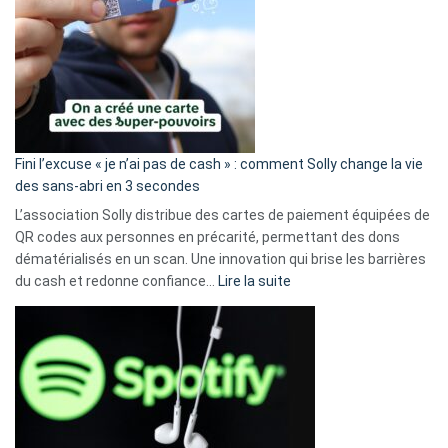
Fini l’excuse « je n’ai pas de cash » : comment Solly change la vie
des sans-abri en 3 secondes
L’association Solly distribue des cartes de paiement équipées de
QR codes aux personnes en précarité, permettant des dons
dématérialisés en un scan. Une innovation qui brise les barrières
:
du cash et redonne confiance…
Lire la suite
Fini
l’excuse
«
je
n’ai
pas
de