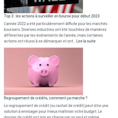
gui
d’a
ass
Top 3 : les actions à surveiller en bourse pour début 2023
L’année 2022 a été particulièrement difficile pour les marchés
boursiers. Diverses industries ont été touchées de manières
différentes par les événements de l’année, mais certaines
:
actions ont réussi à se démarquer et ont…
Lire la suite
Top
3
:
les
actions
à
surveiller
en
bourse
Regroupement de crédits, comment ça marche ?
pour
début
Le regroupement de crédit (ou rachat de crédit) peut être une
2023
solution à envisager pour mieux maîtriser votre budget. Le
dossier de crédit est pris en charge par un seul et même