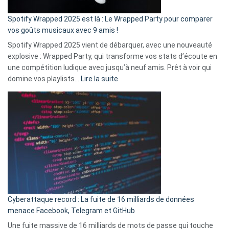
cash
»
Spotify Wrapped 2025 est là : Le Wrapped Party pour comparer
:
vos goûts musicaux avec 9 amis !
comment
Spotify Wrapped 2025 vient de débarquer, avec une nouveauté
Solly
explosive : Wrapped Party, qui transforme vos stats d’écoute en
change
une compétition ludique avec jusqu’à neuf amis. Prêt à voir qui
la
:
domine vos playlists…
Lire la suite
vie
Spotify
des
Wrapped
sans-
2025
abri
est
en
là
3
:
secondes
Le
Wrapped
Party
pour
Cyberattaque record : La fuite de 16 milliards de données
comparer
menace Facebook, Telegram et GitHub
vos
goûts
Une fuite massive de 16 milliards de mots de passe qui touche