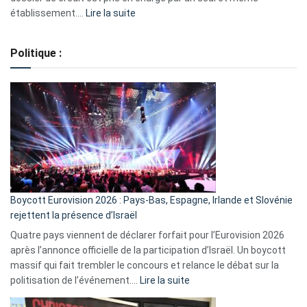
:
établissement.…
Lire la suite
Regroupement
de
Politique :
crédits,
comment
ça
marche
?
Boycott Eurovision 2026 : Pays-Bas, Espagne, Irlande et Slovénie
rejettent la présence d’Israël
Quatre pays viennent de déclarer forfait pour l’Eurovision 2026
après l’annonce officielle de la participation d’Israël. Un boycott
massif qui fait trembler le concours et relance le débat sur la
:
politisation de l’événement.…
Lire la suite
Boycott