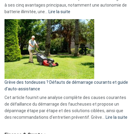
menace
à ses cinq avantages principaux, notamment une autonomie de
Facebook,
:
batterie illimitée, une…
Lire la suite
Telegram
Comment
et
choisir
GitHub
une
caméra
de
surveillance
?
5
avantages
essentiels
Grève des tondeuses ? Défauts de démarrage courants et guide
de
d’auto-assistance
la
S330
Cet article fournit une analyse complète des causes courantes
eufy
de défaillance du démarrage des faucheuses et propose un
dépannage étape par étape et des solutions ciblées, ainsi que
:
des recommandations d’entretien préventif. Grève…
Lire la suite
Grè
de