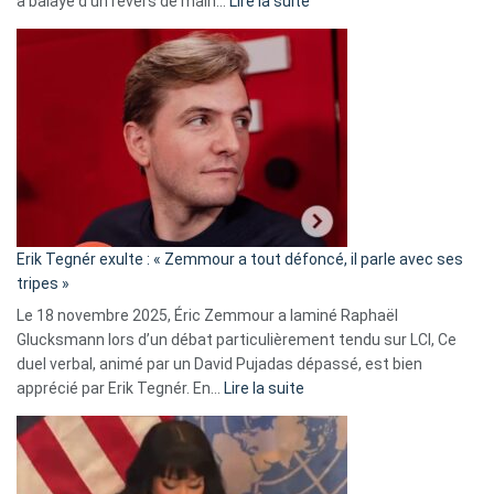
:
a balayé d’un revers de main…
Lire la suite
Martine
Vassal
accusée
d’alliance
secrète
avec
le
RN
:
«
Erik Tegnér exulte : « Zemmour a tout défoncé, il parle avec ses
C’est
tripes »
une
Le 18 novembre 2025, Éric Zemmour a laminé Raphaël
fake
Glucksmann lors d’un débat particulièrement tendu sur LCI, Ce
news
duel verbal, animé par un David Pujadas dépassé, est bien
»
:
apprécié par Erik Tegnér. En…
Lire la suite
Erik
Tegnér
exulte
: