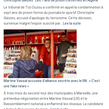
Christophe Gleizes : Les 7 ans de prison confirmés en Algérie
Le tribunal de Tizi Ouzou a confirmé en appel la condamnation à
sept ans de prison ferme du journaliste sportif Christophe
Gleizes, accusé d’apologie du terrorisme. Cette décision,
:
survenue malgré l’espoir suscité par…
Lire la suite
Christophe
Gleizes
:
Les
7
ans
de
prison
confirmés
en
Martine Vassal accusée d’alliance secrète avec le RN : « C’est
Algérie
une fake news »
À trois mois du second tour des municipales à Marseille, une
prétendue négociation entre Martine Vassal (LR) et le
Rassemblement national a enflammé les réseaux. La candidate