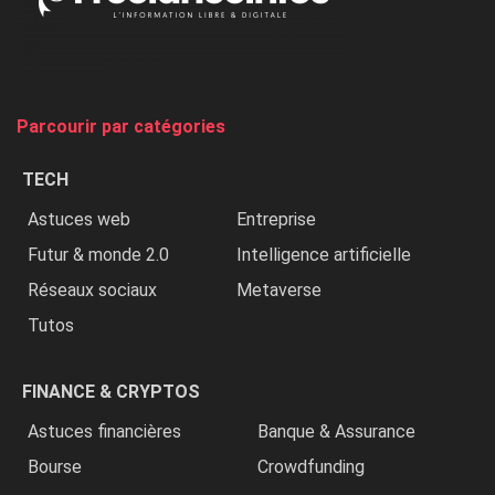
on
chasse
et
on
tue
Parcourir par catégories
les
chrétiens
TECH
»
Astuces web
Entreprise
Futur & monde 2.0
Intelligence artificielle
Réseaux sociaux
Metaverse
Tutos
FINANCE & CRYPTOS
Astuces financières
Banque & Assurance
Bourse
Crowdfunding