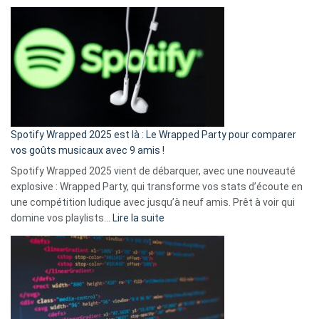
Fini
l’excuse
«
je
n’ai
pas
de
cash
»
Spotify Wrapped 2025 est là : Le Wrapped Party pour comparer
:
vos goûts musicaux avec 9 amis !
comment
Spotify Wrapped 2025 vient de débarquer, avec une nouveauté
Solly
explosive : Wrapped Party, qui transforme vos stats d’écoute en
change
une compétition ludique avec jusqu’à neuf amis. Prêt à voir qui
la
:
domine vos playlists…
Lire la suite
vie
Spotify
des
Wrapped
sans-
2025
abri
est
en
là
3
:
secondes