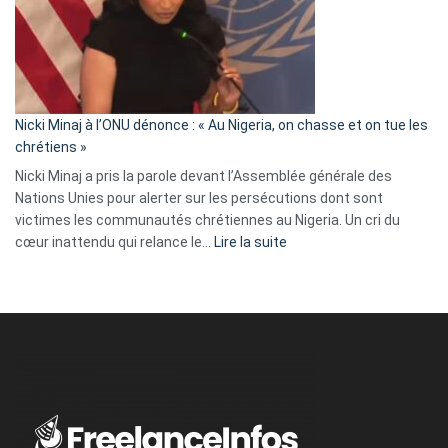
« Zemmour
a
tout
défoncé,
il
parle
Nicki Minaj à l’ONU dénonce : « Au Nigeria, on chasse et on tue les
avec
chrétiens »
ses
Nicki Minaj a pris la parole devant l’Assemblée générale des
tripes »
Nations Unies pour alerter sur les persécutions dont sont
victimes les communautés chrétiennes au Nigeria. Un cri du
:
cœur inattendu qui relance le…
Lire la suite
Nicki
Minaj
à
l’ONU
dénonce
:
«
Au
Nigeria,