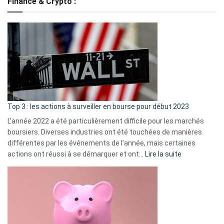
Finance & Crypto :
to
?
Déf
de
dé
cou
et
gui
d’a
ass
Top 3 : les actions à surveiller en bourse pour début 2023
L’année 2022 a été particulièrement difficile pour les marchés
boursiers. Diverses industries ont été touchées de manières
différentes par les événements de l’année, mais certaines
:
actions ont réussi à se démarquer et ont…
Lire la suite
Top
3
:
les
actions
à