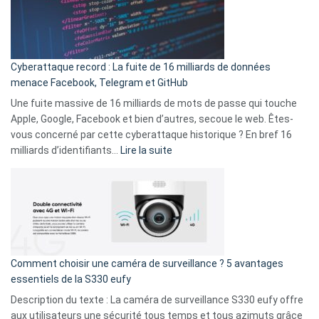
Le
Wrapped
Party
pour
Cyberattaque record : La fuite de 16 milliards de données
comparer
menace Facebook, Telegram et GitHub
vos
goûts
Une fuite massive de 16 milliards de mots de passe qui touche
musicaux
Apple, Google, Facebook et bien d’autres, secoue le web. Êtes-
avec
vous concerné par cette cyberattaque historique ? En bref 16
9
:
milliards d’identifiants…
Lire la suite
amis
Cyberattaque
!
record
:
La
fuite
de
16
Comment choisir une caméra de surveillance ? 5 avantages
milliards
essentiels de la S330 eufy
de
Description du texte : La caméra de surveillance S330 eufy offre
données
aux utilisateurs une sécurité tous temps et tous azimuts grâce