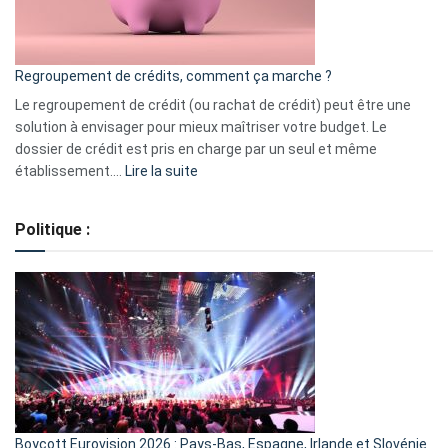
surveiller
en
bourse
Regroupement de crédits, comment ça marche ?
pour
début
Le regroupement de crédit (ou rachat de crédit) peut être une
2023
solution à envisager pour mieux maîtriser votre budget. Le
dossier de crédit est pris en charge par un seul et même
:
établissement.…
Lire la suite
Regroupement
de
Politique :
crédits,
comment
ça
marche
?
Boycott Eurovision 2026 : Pays-Bas, Espagne, Irlande et Slovénie