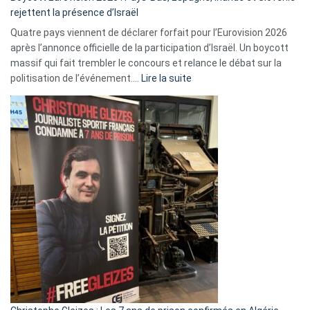
rejettent la présence d’Israël
Quatre pays viennent de déclarer forfait pour l’Eurovision 2026
après l’annonce officielle de la participation d’Israël. Un boycott
massif qui fait trembler le concours et relance le débat sur la
:
politisation de l’événement.…
Lire la suite
Boycott
Eurovision
2026
:
Pays-
Bas,
Espagne,
Irlande
et
Slovénie
rejettent
la
présence
d’Israël