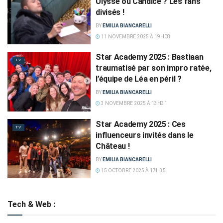
Ulysse ou Candice ? Les fans
divisés !
BY
EMILIA BIANCARELLI
11 NOVEMBRE 2025 À 19H08
Star Academy 2025 : Bastiaan
TV
traumatisé par son impro ratée,
l’équipe de Léa en péril ?
BY
EMILIA BIANCARELLI
3 NOVEMBRE 2025 À 13H31
Star Academy 2025 : Ces
TV
influenceurs invités dans le
Château !
BY
EMILIA BIANCARELLI
15 OCTOBRE 2025 À 17H35
Tech & Web :