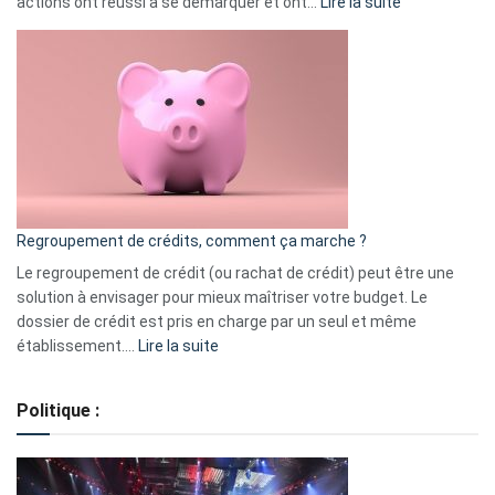
:
actions ont réussi à se démarquer et ont…
Lire la suite
Top
3
:
les
actions
à
surveiller
en
bourse
Regroupement de crédits, comment ça marche ?
pour
début
Le regroupement de crédit (ou rachat de crédit) peut être une
2023
solution à envisager pour mieux maîtriser votre budget. Le
dossier de crédit est pris en charge par un seul et même
:
établissement.…
Lire la suite
Regroupement
de
Politique :
crédits,
comment
ça
marche