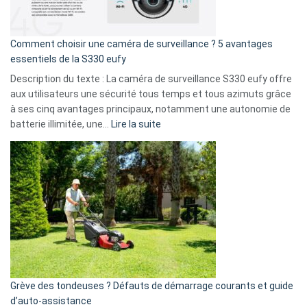
fuite
de
16
Comment choisir une caméra de surveillance ? 5 avantages
milliards
essentiels de la S330 eufy
de
Description du texte : La caméra de surveillance S330 eufy offre
données
aux utilisateurs une sécurité tous temps et tous azimuts grâce
menace
à ses cinq avantages principaux, notamment une autonomie de
Facebook,
:
batterie illimitée, une…
Lire la suite
Telegram
Comment
et
choisir
GitHub
une
caméra
de
surveillance
?
5
avantages
essentiels
Grève des tondeuses ? Défauts de démarrage courants et guide
de
d’auto-assistance
la