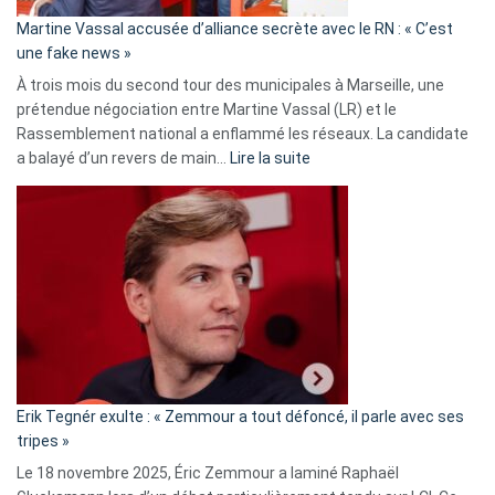
en
Martine Vassal accusée d’alliance secrète avec le RN : « C’est
Algérie
une fake news »
À trois mois du second tour des municipales à Marseille, une
prétendue négociation entre Martine Vassal (LR) et le
Rassemblement national a enflammé les réseaux. La candidate
:
a balayé d’un revers de main…
Lire la suite
Martine
Vassal
accusée
d’alliance
secrète
avec
le
RN
:
«
Erik Tegnér exulte : « Zemmour a tout défoncé, il parle avec ses
C’est
tripes »
une
Le 18 novembre 2025, Éric Zemmour a laminé Raphaël
fake