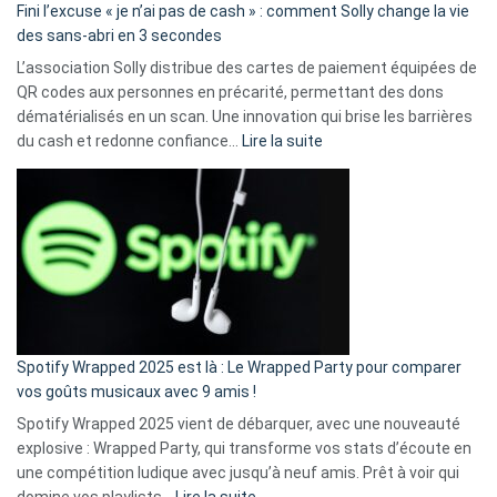
Fini l’excuse « je n’ai pas de cash » : comment Solly change la vie
des sans-abri en 3 secondes
L’association Solly distribue des cartes de paiement équipées de
QR codes aux personnes en précarité, permettant des dons
dématérialisés en un scan. Une innovation qui brise les barrières
:
du cash et redonne confiance…
Lire la suite
Fini
l’excuse
«
je
n’ai
pas
de
cash
»
Spotify Wrapped 2025 est là : Le Wrapped Party pour comparer
:
vos goûts musicaux avec 9 amis !
comment
Spotify Wrapped 2025 vient de débarquer, avec une nouveauté
Solly
explosive : Wrapped Party, qui transforme vos stats d’écoute en
change
une compétition ludique avec jusqu’à neuf amis. Prêt à voir qui
la
:
domine vos playlists…
Lire la suite