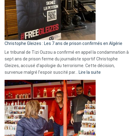
et
Slovénie
rejettent
la
présence
d’Israël
Christophe Gleizes : Les 7 ans de prison confirmés en Algérie
Le tribunal de Tizi Ouzou a confirmé en appel la condamnation à
sept ans de prison ferme du journaliste sportif Christophe
Gleizes, accusé d’apologie du terrorisme. Cette décision,
:
survenue malgré l’espoir suscité par…
Lire la suite
Christophe
Gleizes
:
Les
7
ans
de
prison
confirmés