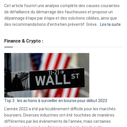
S330
Cet article fournit une analyse complète des causes courantes
eufy
de défaillance du démarrage des faucheuses et propose un
dépannage étape par étape et des solutions ciblées, ainsi que
:
des recommandations d’entretien préventif. Grève…
Lire la suite
Grè
de
Finance & Crypto :
to
?
Déf
de
dé
cou
et
gui
d’a
ass
Top 3 : les actions à surveiller en bourse pour début 2023
L’année 2022 a été particulièrement difficile pour les marchés
boursiers. Diverses industries ont été touchées de manières
différentes par les événements de l’année, mais certaines