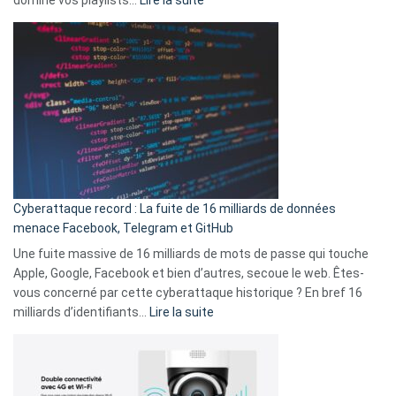
vie
Spotify
des
Wrapped
sans-
2025
abri
est
en
là
3
:
secondes
Le
Wrapped
Party
pour
Cyberattaque record : La fuite de 16 milliards de données
comparer
menace Facebook, Telegram et GitHub
vos
goûts
Une fuite massive de 16 milliards de mots de passe qui touche
musicaux
Apple, Google, Facebook et bien d’autres, secoue le web. Êtes-
avec
vous concerné par cette cyberattaque historique ? En bref 16
9
:
milliards d’identifiants…
Lire la suite
amis
Cyberattaque
!
record
:
La