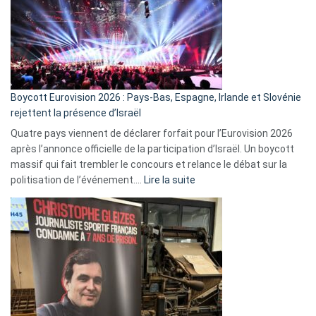
?
Boycott Eurovision 2026 : Pays-Bas, Espagne, Irlande et Slovénie
rejettent la présence d’Israël
Quatre pays viennent de déclarer forfait pour l’Eurovision 2026
après l’annonce officielle de la participation d’Israël. Un boycott
massif qui fait trembler le concours et relance le débat sur la
:
politisation de l’événement.…
Lire la suite
Boycott
Eurovision
2026
:
Pays-
Bas,
Espagne,
Irlande