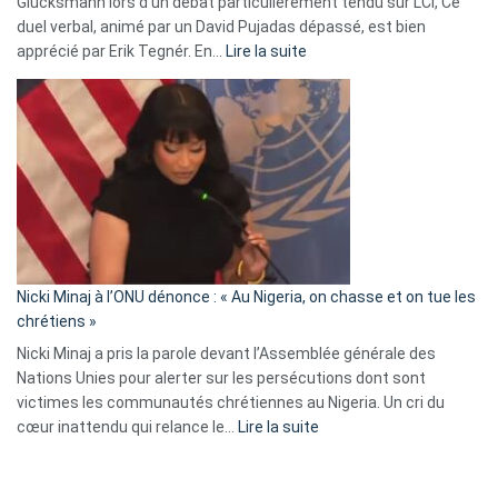
Glucksmann lors d’un débat particulièrement tendu sur LCI, Ce
news
duel verbal, animé par un David Pujadas dépassé, est bien
»
:
apprécié par Erik Tegnér. En…
Lire la suite
Erik
Tegnér
exulte
:
« Zemmour
a
tout
défoncé,
il
parle
Nicki Minaj à l’ONU dénonce : « Au Nigeria, on chasse et on tue les
avec
chrétiens »
ses
Nicki Minaj a pris la parole devant l’Assemblée générale des
tripes »
Nations Unies pour alerter sur les persécutions dont sont
victimes les communautés chrétiennes au Nigeria. Un cri du
:
cœur inattendu qui relance le…
Lire la suite
Nicki
Minaj