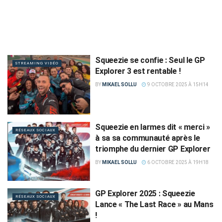
Squeezie se confie : Seul le GP
STREAMING VIDÉO
Explorer 3 est rentable !
BY
MIKAEL SOLLU
9 OCTOBRE 2025 À 15H14
Squeezie en larmes dit « merci »
RÉSEAUX SOCIAUX
à sa sa communauté après le
triomphe du dernier GP Explorer
BY
MIKAEL SOLLU
6 OCTOBRE 2025 À 19H18
GP Explorer 2025 : Squeezie
RÉSEAUX SOCIAUX
Lance « The Last Race » au Mans
!