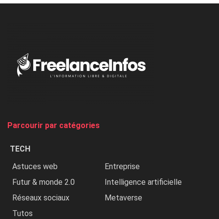
à
l’ONU
dénonce
:
«
Au
Nigeria,
on
chasse
et
on
tue
Parcourir par catégories
les
chrétiens
TECH
»
Astuces web
Entreprise
Futur & monde 2.0
Intelligence artificielle
Réseaux sociaux
Metaverse
Tutos