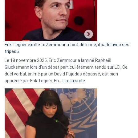
secrète
avec
le
RN
:
«
Erik Tegnér exulte : « Zemmour a tout défoncé, il parle avec ses
C’est
tripes »
une
Le 18 novembre 2025, Éric Zemmour a laminé Raphaël
fake
Glucksmann lors d’un débat particulièrement tendu sur LCI, Ce
news
duel verbal, animé par un David Pujadas dépassé, est bien
»
:
apprécié par Erik Tegnér. En…
Lire la suite
Erik
Tegnér
exulte
:
« Zemmour
a
tout
défoncé,