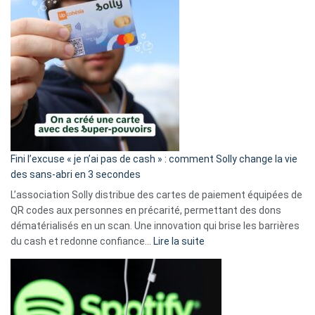
Fini l’excuse « je n’ai pas de cash » : comment Solly change la vie
des sans-abri en 3 secondes
L’association Solly distribue des cartes de paiement équipées de
QR codes aux personnes en précarité, permettant des dons
dématérialisés en un scan. Une innovation qui brise les barrières
:
du cash et redonne confiance…
Lire la suite
Fini
l’excuse
«
je