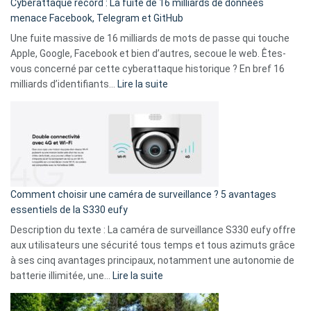
Cyberattaque record : La fuite de 16 milliards de données
comparer
menace Facebook, Telegram et GitHub
vos
goûts
Une fuite massive de 16 milliards de mots de passe qui touche
musicaux
Apple, Google, Facebook et bien d’autres, secoue le web. Êtes-
avec
vous concerné par cette cyberattaque historique ? En bref 16
9
:
milliards d’identifiants…
Lire la suite
amis
Cyberattaque
!
record
:
La
fuite
de
16
Comment choisir une caméra de surveillance ? 5 avantages
milliards
essentiels de la S330 eufy
de
Description du texte : La caméra de surveillance S330 eufy offre
données
aux utilisateurs une sécurité tous temps et tous azimuts grâce
menace
à ses cinq avantages principaux, notamment une autonomie de
Facebook,
:
batterie illimitée, une…
Lire la suite
Telegram
Comment
et
choisir