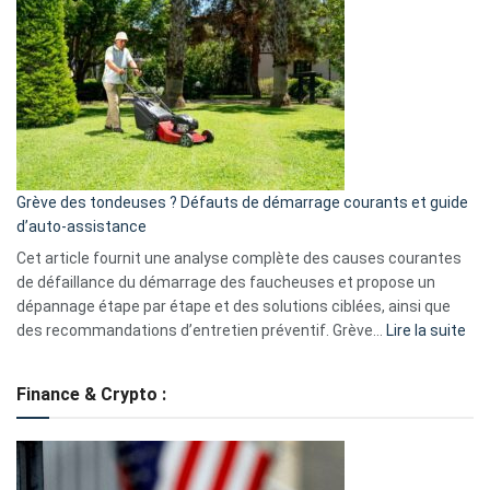
GitHub
une
caméra
de
surveillance
?
5
avantages
essentiels
Grève des tondeuses ? Défauts de démarrage courants et guide
de
d’auto-assistance
la
S330
Cet article fournit une analyse complète des causes courantes
eufy
de défaillance du démarrage des faucheuses et propose un
dépannage étape par étape et des solutions ciblées, ainsi que
:
des recommandations d’entretien préventif. Grève…
Lire la suite
Grè
de
Finance & Crypto :
to
?
Déf
de