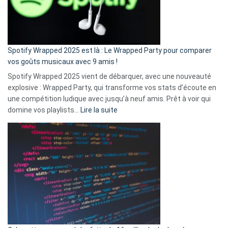
n’ai
pas
de
cash
»
Spotify Wrapped 2025 est là : Le Wrapped Party pour comparer
:
vos goûts musicaux avec 9 amis !
comment
Spotify Wrapped 2025 vient de débarquer, avec une nouveauté
Solly
explosive : Wrapped Party, qui transforme vos stats d’écoute en
change
une compétition ludique avec jusqu’à neuf amis. Prêt à voir qui
la
:
domine vos playlists…
Lire la suite
vie
Spotify
des
Wrapped
sans-
2025
abri
est
en
là
3
:
secondes
Le
Wrapped
Party
pour