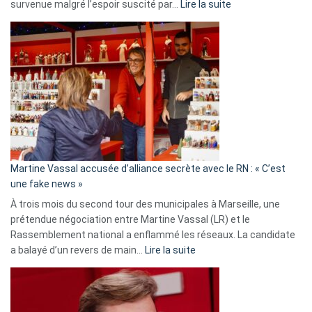
:
survenue malgré l’espoir suscité par…
Lire la suite
Christophe
Gleizes
:
Les
7
ans
de
prison
confirmés
en
Martine Vassal accusée d’alliance secrète avec le RN : « C’est
Algérie
une fake news »
À trois mois du second tour des municipales à Marseille, une
prétendue négociation entre Martine Vassal (LR) et le
Rassemblement national a enflammé les réseaux. La candidate
:
a balayé d’un revers de main…
Lire la suite
Martine
Vassal
accusée
d’alliance