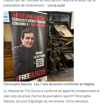
massif qui fait trembler le concours et relance le débat sur la
:
politisation de l’événement.…
Lire la suite
Boycott
Eurovision
2026
:
Pays-
Bas,
Espagne,
Irlande
et
Slovénie
rejettent
la
présence
d’Israël
Christophe Gleizes : Les 7 ans de prison confirmés en Algérie
Le tribunal de Tizi Ouzou a confirmé en appel la condamnation à
sept ans de prison ferme du journaliste sportif Christophe
Gleizes, accusé d’apologie du terrorisme. Cette décision,