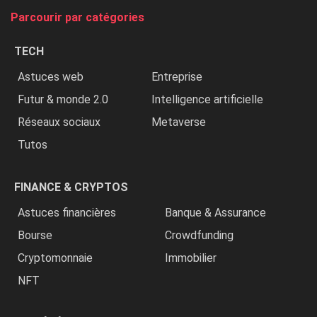
tue
Parcourir par catégories
les
chrétiens
TECH
»
Astuces web
Entreprise
Futur & monde 2.0
Intelligence artificielle
Réseaux sociaux
Metaverse
Tutos
FINANCE & CRYPTOS
Astuces financières
Banque & Assurance
Bourse
Crowdfunding
Cryptomonnaie
Immobilier
NFT