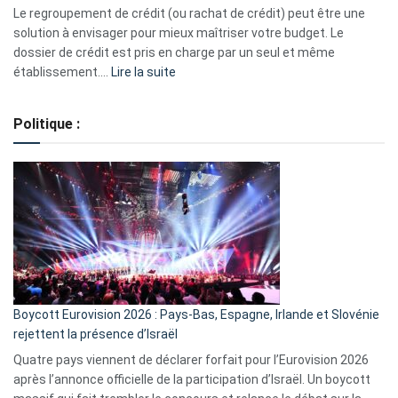
début
Le regroupement de crédit (ou rachat de crédit) peut être une
2023
solution à envisager pour mieux maîtriser votre budget. Le
dossier de crédit est pris en charge par un seul et même
:
établissement.…
Lire la suite
Regroupement
de
Politique :
crédits,
comment
ça
marche
?
Boycott Eurovision 2026 : Pays-Bas, Espagne, Irlande et Slovénie
rejettent la présence d’Israël
Quatre pays viennent de déclarer forfait pour l’Eurovision 2026
après l’annonce officielle de la participation d’Israël. Un boycott