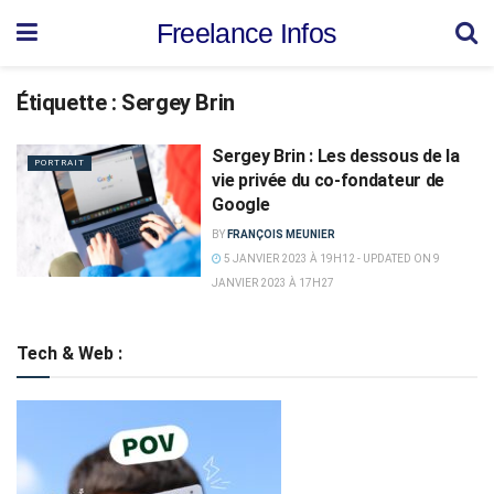
Freelance Infos
Étiquette :
Sergey Brin
Sergey Brin : Les dessous de la
PORTRAIT
vie privée du co-fondateur de
Google
BY
FRANÇOIS MEUNIER
5 JANVIER 2023 À 19H12 - UPDATED ON 9
JANVIER 2023 À 17H27
Tech & Web :