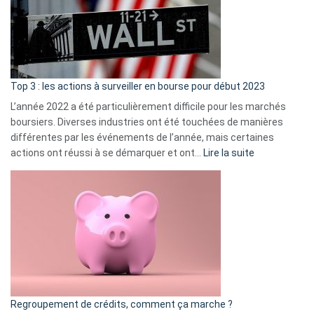
dé
cou
et
gui
d’a
ass
Top 3 : les actions à surveiller en bourse pour début 2023
L’année 2022 a été particulièrement difficile pour les marchés
boursiers. Diverses industries ont été touchées de manières
différentes par les événements de l’année, mais certaines
:
actions ont réussi à se démarquer et ont…
Lire la suite
Top
3
:
les
actions
à
surveiller
en
bourse
Regroupement de crédits, comment ça marche ?
pour