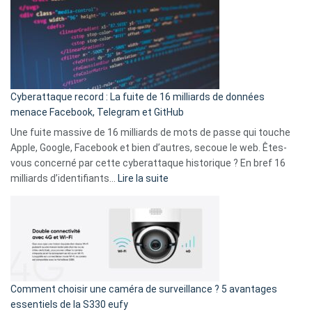
là
3
:
secondes
Le
Wrapped
Party
pour
Cyberattaque record : La fuite de 16 milliards de données
comparer
menace Facebook, Telegram et GitHub
vos
goûts
Une fuite massive de 16 milliards de mots de passe qui touche
musicaux
Apple, Google, Facebook et bien d’autres, secoue le web. Êtes-
avec
vous concerné par cette cyberattaque historique ? En bref 16
9
:
milliards d’identifiants…
Lire la suite
amis
Cyberattaque
!
record
:
La
fuite
de
16
Comment choisir une caméra de surveillance ? 5 avantages
milliards
essentiels de la S330 eufy