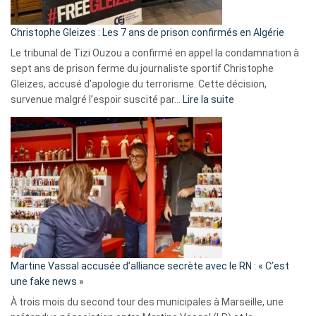
d’Israël
Christophe Gleizes : Les 7 ans de prison confirmés en Algérie
Le tribunal de Tizi Ouzou a confirmé en appel la condamnation à
sept ans de prison ferme du journaliste sportif Christophe
Gleizes, accusé d’apologie du terrorisme. Cette décision,
:
survenue malgré l’espoir suscité par…
Lire la suite
Christophe
Gleizes
:
Les
7
ans
de
prison
confirmés
en
Martine Vassal accusée d’alliance secrète avec le RN : « C’est
Algérie
une fake news »
À trois mois du second tour des municipales à Marseille, une