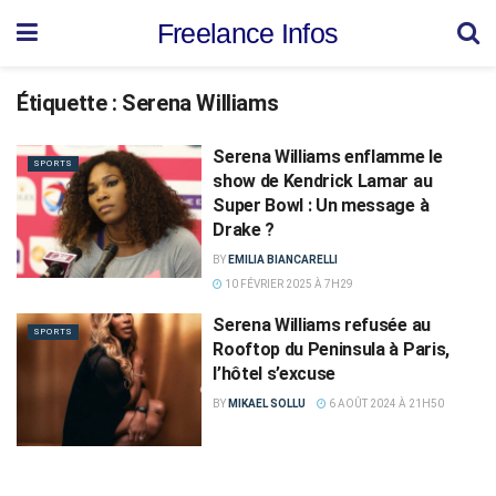
Freelance Infos
Étiquette :
Serena Williams
Serena Williams enflamme le
SPORTS
show de Kendrick Lamar au
Super Bowl : Un message à
Drake ?
BY
EMILIA BIANCARELLI
10 FÉVRIER 2025 À 7H29
Serena Williams refusée au
SPORTS
Rooftop du Peninsula à Paris,
l’hôtel s’excuse
BY
MIKAEL SOLLU
6 AOÛT 2024 À 21H50