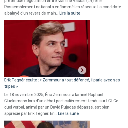
prétendue négociation entre Martine Vassal (LR) et le
Rassemblement national a enflammé les réseaux. La candidate
:
a balayé d’un revers de main…
Lire la suite
Martine
Vassal
accusée
d’alliance
secrète
avec
le
RN
:
«
Erik Tegnér exulte : « Zemmour a tout défoncé, il parle avec ses
C’est
tripes »
une
Le 18 novembre 2025, Éric Zemmour a laminé Raphaël
fake
Glucksmann lors d’un débat particulièrement tendu sur LCI, Ce
news
duel verbal, animé par un David Pujadas dépassé, est bien
»
:
apprécié par Erik Tegnér. En…
Lire la suite
Erik
Tegnér