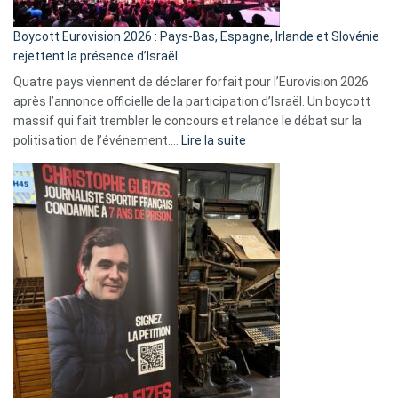
Boycott Eurovision 2026 : Pays-Bas, Espagne, Irlande et Slovénie
rejettent la présence d’Israël
Quatre pays viennent de déclarer forfait pour l’Eurovision 2026
après l’annonce officielle de la participation d’Israël. Un boycott
massif qui fait trembler le concours et relance le débat sur la
:
politisation de l’événement.…
Lire la suite
Boycott
Eurovision
2026
:
Pays-
Bas,
Espagne,
Irlande
et
Slovénie
rejettent
la
présence