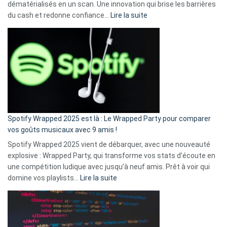
dématérialisés en un scan. Une innovation qui brise les barrières
:
du cash et redonne confiance…
Lire la suite
Fini
l’excuse
«
je
n’ai
pas
de
cash
»
Spotify Wrapped 2025 est là : Le Wrapped Party pour comparer
:
vos goûts musicaux avec 9 amis !
comment
Spotify Wrapped 2025 vient de débarquer, avec une nouveauté
Solly
explosive : Wrapped Party, qui transforme vos stats d’écoute en
change
une compétition ludique avec jusqu’à neuf amis. Prêt à voir qui
la
:
domine vos playlists…
Lire la suite
vie
Spotify
des
Wrapped
sans-
2025
abri
est
en