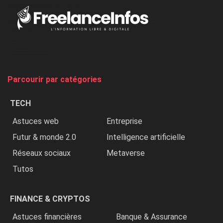
Au
Nigeria,
on
chasse
et
on
tue
Parcourir par catégories
les
chrétiens
TECH
»
Astuces web
Entreprise
Futur & monde 2.0
Intelligence artificielle
Réseaux sociaux
Metaverse
Tutos
FINANCE & CRYPTOS
Astuces financières
Banque & Assurance