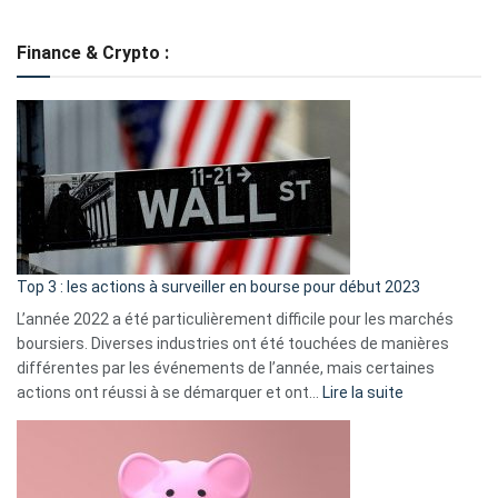
Grè
de
Finance & Crypto :
to
?
Déf
de
dé
cou
et
gui
d’a
ass
Top 3 : les actions à surveiller en bourse pour début 2023
L’année 2022 a été particulièrement difficile pour les marchés
boursiers. Diverses industries ont été touchées de manières
différentes par les événements de l’année, mais certaines
:
actions ont réussi à se démarquer et ont…
Lire la suite
Top
3
:
les