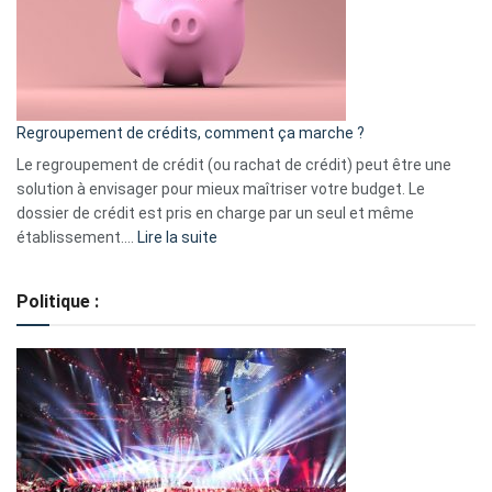
actions
à
surveiller
en
bourse
Regroupement de crédits, comment ça marche ?
pour
début
Le regroupement de crédit (ou rachat de crédit) peut être une
2023
solution à envisager pour mieux maîtriser votre budget. Le
dossier de crédit est pris en charge par un seul et même
:
établissement.…
Lire la suite
Regroupement
de
Politique :
crédits,
comment
ça
marche
?