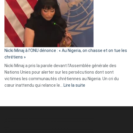
exulte
:
« Zemmour
a
tout
défoncé,
il
parle
Nicki Minaj à l’ONU dénonce : « Au Nigeria, on chasse et on tue les
avec
chrétiens »
ses
Nicki Minaj a pris la parole devant l’Assemblée générale des
tripes »
Nations Unies pour alerter sur les persécutions dont sont
victimes les communautés chrétiennes au Nigeria. Un cri du
:
cœur inattendu qui relance le…
Lire la suite
Nicki
Minaj
à
l’ONU
dénonce
:
«