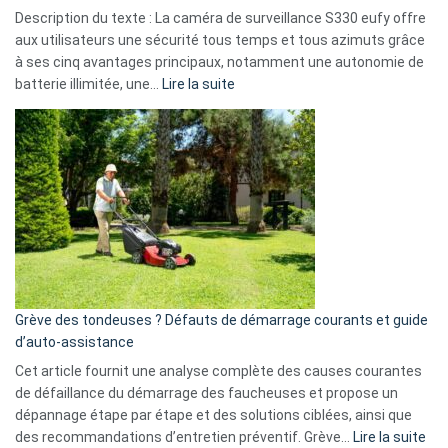
de
Description du texte : La caméra de surveillance S330 eufy offre
données
aux utilisateurs une sécurité tous temps et tous azimuts grâce
menace
à ses cinq avantages principaux, notamment une autonomie de
Facebook,
:
batterie illimitée, une…
Lire la suite
Telegram
Comment
et
choisir
GitHub
une
caméra
de
surveillance
?
5
avantages
essentiels
Grève des tondeuses ? Défauts de démarrage courants et guide
de
d’auto-assistance
la
S330
Cet article fournit une analyse complète des causes courantes
eufy
de défaillance du démarrage des faucheuses et propose un
dépannage étape par étape et des solutions ciblées, ainsi que
:
des recommandations d’entretien préventif. Grève…
Lire la suite