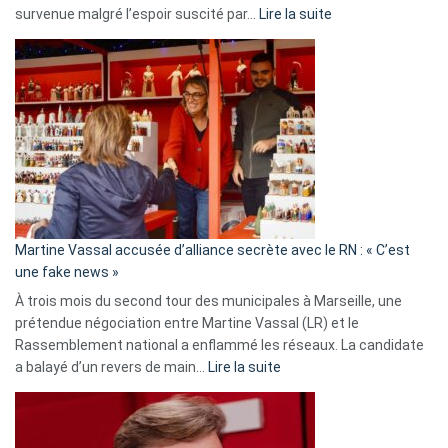
:
survenue malgré l’espoir suscité par…
Lire la suite
Christophe
Gleizes
:
Les
7
ans
de
prison
confirmés
en
Martine Vassal accusée d’alliance secrète avec le RN : « C’est
Algérie
une fake news »
À trois mois du second tour des municipales à Marseille, une
prétendue négociation entre Martine Vassal (LR) et le
Rassemblement national a enflammé les réseaux. La candidate
:
a balayé d’un revers de main…
Lire la suite
Martine
Vassal
accusée