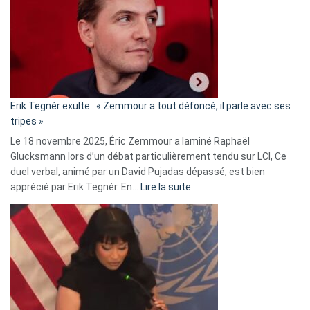
d’alliance
secrète
avec
le
RN
:
«
Erik Tegnér exulte : « Zemmour a tout défoncé, il parle avec ses
C’est
tripes »
une
Le 18 novembre 2025, Éric Zemmour a laminé Raphaël
fake
Glucksmann lors d’un débat particulièrement tendu sur LCI, Ce
news
duel verbal, animé par un David Pujadas dépassé, est bien
»
:
apprécié par Erik Tegnér. En…
Lire la suite
Erik
Tegnér
exulte
:
« Zemmour
a
tout
défoncé,