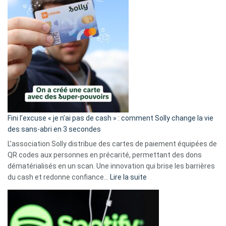
Fini l’excuse « je n’ai pas de cash » : comment Solly change la vie
des sans-abri en 3 secondes
L’association Solly distribue des cartes de paiement équipées de
QR codes aux personnes en précarité, permettant des dons
dématérialisés en un scan. Une innovation qui brise les barrières
:
du cash et redonne confiance…
Lire la suite
Fini
l’excuse
«
je