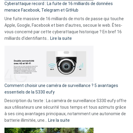
Cyberattaque record : La fuite de 16 milliards de données
comparer
menace Facebook, Telegram et GitHub
vos
goûts
Une fuite massive de 16 milliards de mots de passe qui touche
musicaux
Apple, Google, Facebook et bien d’autres, secoue le web. Êtes-
avec
vous concerné par cette cyberattaque historique ? En bref 16
9
:
milliards d’identifiants…
Lire la suite
amis
Cyberattaque
!
record
:
La
fuite
de
16
Comment choisir une caméra de surveillance ? 5 avantages
milliards
essentiels de la S330 eufy
de
Description du texte : La caméra de surveillance S330 eufy offre
données
aux utilisateurs une sécurité tous temps et tous azimuts grâce
menace
à ses cinq avantages principaux, notamment une autonomie de
Facebook,
:
batterie illimitée, une…
Lire la suite
Telegram
Comment
et
choisir