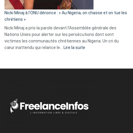
il
parle
Nicki Minaj à l’ONU dénonce : « Au Nigeria, on chasse et on tue les
avec
chrétiens »
ses
Nicki Minaj a pris la parole devant l’Assemblée générale des
tripes »
Nations Unies pour alerter sur les persécutions dont sont
victimes les communautés chrétiennes au Nigeria. Un cri du
:
cœur inattendu qui relance le…
Lire la suite
Nicki
Minaj
à
l’ONU
dénonce
:
«
Au
Nigeria,
on
chasse
et
on