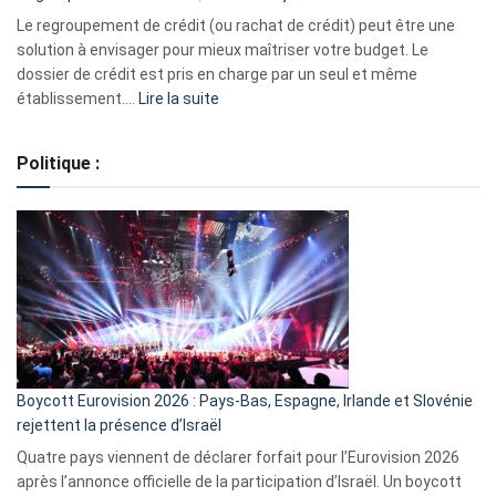
début
Le regroupement de crédit (ou rachat de crédit) peut être une
2023
solution à envisager pour mieux maîtriser votre budget. Le
dossier de crédit est pris en charge par un seul et même
:
établissement.…
Lire la suite
Regroupement
de
Politique :
crédits,
comment
ça
marche
?
Boycott Eurovision 2026 : Pays-Bas, Espagne, Irlande et Slovénie
rejettent la présence d’Israël
Quatre pays viennent de déclarer forfait pour l’Eurovision 2026
après l’annonce officielle de la participation d’Israël. Un boycott