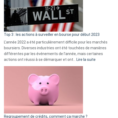
dé
cou
et
gui
d’a
ass
Top 3 : les actions à surveiller en bourse pour début 2023
L’année 2022 a été particulièrement difficile pour les marchés
boursiers. Diverses industries ont été touchées de manières
différentes par les événements de l’année, mais certaines
:
actions ont réussi à se démarquer et ont…
Lire la suite
Top
3
:
les
actions
à
surveiller
en
bourse
Regroupement de crédits, comment ça marche ?
pour