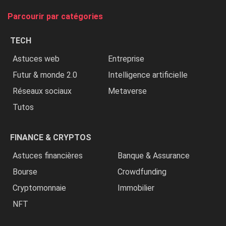
tue
Parcourir par catégories
les
chrétiens
TECH
»
Astuces web
Entreprise
Futur & monde 2.0
Intelligence artificielle
Réseaux sociaux
Metaverse
Tutos
FINANCE & CRYPTOS
Astuces financières
Banque & Assurance
Bourse
Crowdfunding
Cryptomonnaie
Immobilier
NFT