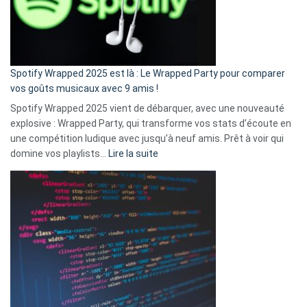
n’ai
pas
de
cash
»
Spotify Wrapped 2025 est là : Le Wrapped Party pour comparer
:
vos goûts musicaux avec 9 amis !
comment
Spotify Wrapped 2025 vient de débarquer, avec une nouveauté
Solly
explosive : Wrapped Party, qui transforme vos stats d’écoute en
change
une compétition ludique avec jusqu’à neuf amis. Prêt à voir qui
la
:
domine vos playlists…
Lire la suite
vie
Spotify
des
Wrapped
sans-
2025
abri
est
en
là
3
:
secondes
Le
Wrapped
Party
pour