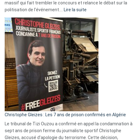
massif qui fait trembler le concours et relance le débat sur la
:
politisation de l’événement.…
Lire la suite
Boycott
Eurovision
2026
:
Pays-
Bas,
Espagne,
Irlande
et
Slovénie
rejettent
la
présence
d’Israël
Christophe Gleizes : Les 7 ans de prison confirmés en Algérie
Le tribunal de Tizi Ouzou a confirmé en appel la condamnation à
sept ans de prison ferme du journaliste sportif Christophe
Gleizes, accusé d’apologie du terrorisme. Cette décision,