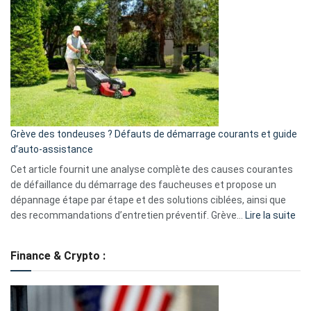
GitHub
une
caméra
de
surveillance
?
5
avantages
essentiels
Grève des tondeuses ? Défauts de démarrage courants et guide
de
d’auto-assistance
la
S330
Cet article fournit une analyse complète des causes courantes
eufy
de défaillance du démarrage des faucheuses et propose un
dépannage étape par étape et des solutions ciblées, ainsi que
:
des recommandations d’entretien préventif. Grève…
Lire la suite
Grè
de
Finance & Crypto :
to
?
Déf
de