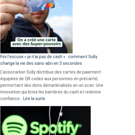
Fini l’excuse « je n’ai pas de cash » : comment Solly
change la vie des sans-abri en 3 secondes
L’association Solly distribue des cartes de paiement
équipées de QR codes aux personnes en précarité,
permettant des dons dématérialisés en un scan. Une
innovation qui brise les barrières du cash et redonne
:
confiance…
Lire la suite
Fini
l’excuse
«
je
n’ai