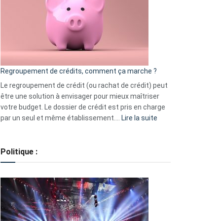
les
actions
à
surveiller
en
bourse
Regroupement de crédits, comment ça marche ?
pour
début
Le regroupement de crédit (ou rachat de crédit) peut
2023
être une solution à envisager pour mieux maîtriser
votre budget. Le dossier de crédit est pris en charge
:
par un seul et même établissement.…
Lire la suite
Regroupement
de
crédits,
Politique :
comment
ça
marche
?