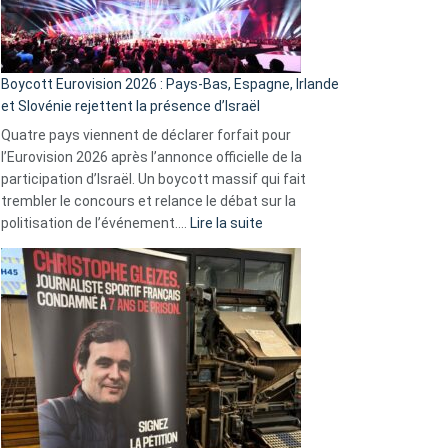
Boycott Eurovision 2026 : Pays-Bas, Espagne, Irlande
et Slovénie rejettent la présence d’Israël
Quatre pays viennent de déclarer forfait pour
l’Eurovision 2026 après l’annonce officielle de la
participation d’Israël. Un boycott massif qui fait
trembler le concours et relance le débat sur la
:
politisation de l’événement.…
Lire la suite
Boycott
Eurovision
2026
:
Pays-
Bas,
Espagne,
Irlande
et
Slovénie