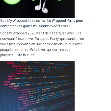
pas
de
cash
»
Spotify Wrapped 2025 est là : Le Wrapped Party pour
:
comparer vos goûts musicaux avec 9 amis !
comment
Spotify Wrapped 2025 vient de débarquer, avec une
Solly
nouveauté explosive : Wrapped Party, qui transforme
change
vos stats d’écoute en une compétition ludique avec
la
jusqu’à neuf amis. Prêt à voir qui domine vos
vie
:
playlists…
Lire la suite
des
Spotify
sans-
Wrapped
abri
2025
en
est
3
là
secondes
:
Le
Wrapped
Party
pour