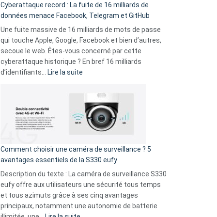
Cyberattaque record : La fuite de 16 milliards de
comparer
données menace Facebook, Telegram et GitHub
vos
goûts
Une fuite massive de 16 milliards de mots de passe
musicaux
qui touche Apple, Google, Facebook et bien d’autres,
avec
secoue le web. Êtes-vous concerné par cette
9
cyberattaque historique ? En bref 16 milliards
amis
:
d’identifiants…
Lire la suite
!
Cyberattaque
record
:
La
fuite
de
16
Comment choisir une caméra de surveillance ? 5
milliards
avantages essentiels de la S330 eufy
de
Description du texte : La caméra de surveillance S330
données
eufy offre aux utilisateurs une sécurité tous temps
menace
et tous azimuts grâce à ses cinq avantages
Facebook,
principaux, notamment une autonomie de batterie
Telegram
:
illimitée, une…
Lire la suite