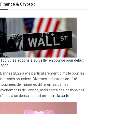
tondeuses
Finance & Crypto :
?
Défauts
de
démarrage
courants
et
guide
d’auto-
assistance
Top 3 : les actions à surveiller en bourse pour début
2023
L’année 2022 a été particulièrement difficile pour les
marchés boursiers. Diverses industries ont été
touchées de manières différentes par les
événements de l’année, mais certaines actions ont
:
réussi à se démarquer et ont…
Lire la suite
Top
3
: