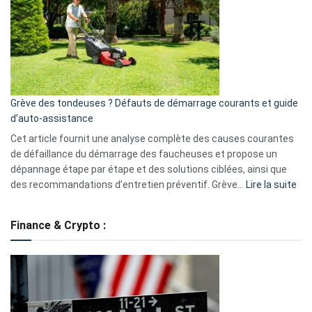
de
surveillance
?
5
avantages
essentiels
Grève des tondeuses ? Défauts de démarrage courants et guide
de
d’auto-assistance
la
S330
Cet article fournit une analyse complète des causes courantes
eufy
de défaillance du démarrage des faucheuses et propose un
dépannage étape par étape et des solutions ciblées, ainsi que
:
des recommandations d’entretien préventif. Grève…
Lire la suite
Grè
de
Finance & Crypto :
to
?
Déf
de
dé
cou