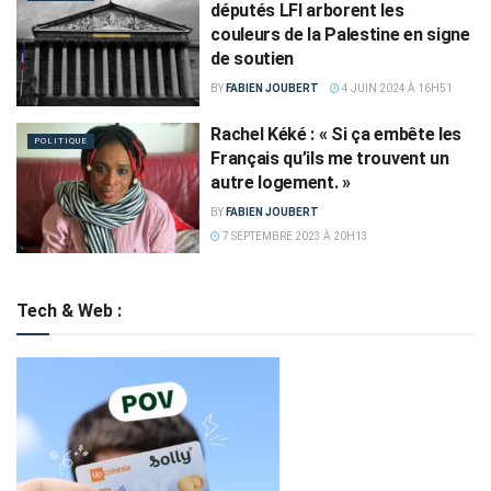
députés LFI arborent les
couleurs de la Palestine en signe
de soutien
BY
FABIEN JOUBERT
4 JUIN 2024 À 16H51
Rachel Kéké : « Si ça embête les
POLITIQUE
Français qu’ils me trouvent un
autre logement. »
BY
FABIEN JOUBERT
7 SEPTEMBRE 2023 À 20H13
Tech & Web :