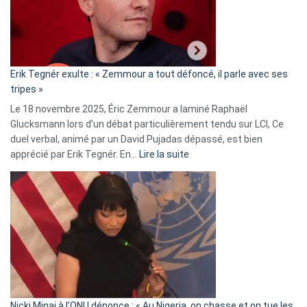
avec
le
RN
:
«
Erik Tegnér exulte : « Zemmour a tout défoncé, il parle avec ses
C’est
tripes »
une
Le 18 novembre 2025, Éric Zemmour a laminé Raphaël
fake
Glucksmann lors d’un débat particulièrement tendu sur LCI, Ce
news
duel verbal, animé par un David Pujadas dépassé, est bien
»
:
apprécié par Erik Tegnér. En…
Lire la suite
Erik
Tegnér
exulte
:
« Zemmour
a
tout
défoncé,
il
parle
Nicki Minaj à l’ONU dénonce : « Au Nigeria, on chasse et on tue les