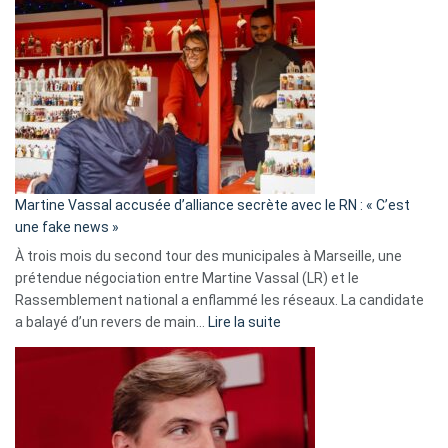
Gleizes
:
Les
7
ans
de
prison
confirmés
en
Martine Vassal accusée d’alliance secrète avec le RN : « C’est
Algérie
une fake news »
À trois mois du second tour des municipales à Marseille, une
prétendue négociation entre Martine Vassal (LR) et le
Rassemblement national a enflammé les réseaux. La candidate
:
a balayé d’un revers de main…
Lire la suite
Martine
Vassal
accusée
d’alliance
secrète