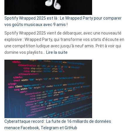
de
cash
»
Spotify Wrapped 2025 est là : Le Wrapped Party pour comparer
:
vos goûts musicaux avec 9 amis !
comment
Spotify Wrapped 2025 vient de débarquer, avec une nouveauté
Solly
explosive : Wrapped Party, qui transforme vos stats d’écoute en
change
une compétition ludique avec jusqu’à neuf amis. Prêt à voir qui
la
:
domine vos playlists…
Lire la suite
vie
Spotify
des
Wrapped
sans-
2025
abri
est
en
là
3
:
secondes
Le
Wrapped
Party
pour
Cyberattaque record : La fuite de 16 milliards de données
comparer
menace Facebook, Telegram et GitHub
vos