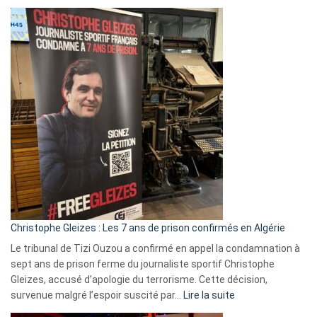
Boycott
Eurovision
2026
:
Pays-
Bas,
Espagne,
Irlande
et
Slovénie
rejettent
la
présence
d’Israël
Christophe Gleizes : Les 7 ans de prison confirmés en Algérie
Le tribunal de Tizi Ouzou a confirmé en appel la condamnation à
sept ans de prison ferme du journaliste sportif Christophe
Gleizes, accusé d’apologie du terrorisme. Cette décision,
:
survenue malgré l’espoir suscité par…
Lire la suite
Christophe