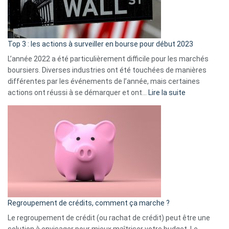
et
gui
d’a
ass
Top 3 : les actions à surveiller en bourse pour début 2023
L’année 2022 a été particulièrement difficile pour les marchés
boursiers. Diverses industries ont été touchées de manières
différentes par les événements de l’année, mais certaines
:
actions ont réussi à se démarquer et ont…
Lire la suite
Top
3
:
les
actions
à
surveiller
en
bourse
Regroupement de crédits, comment ça marche ?
pour
début
Le regroupement de crédit (ou rachat de crédit) peut être une
2023