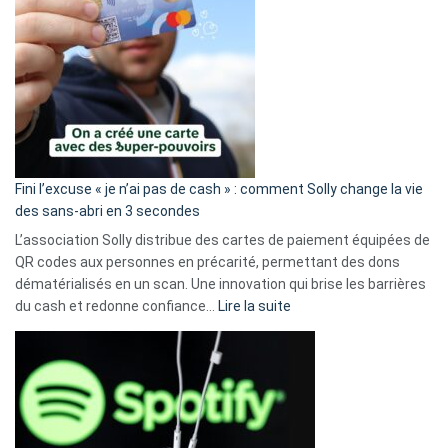
Fini l’excuse « je n’ai pas de cash » : comment Solly change la vie
des sans-abri en 3 secondes
L’association Solly distribue des cartes de paiement équipées de
QR codes aux personnes en précarité, permettant des dons
dématérialisés en un scan. Une innovation qui brise les barrières
:
du cash et redonne confiance…
Lire la suite
Fini
l’excuse
«
je
n’ai
pas