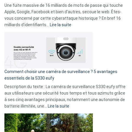
goûts
Une fuite massive de 16 milliards de mots de passe qui touche
musicaux
Apple, Google, Facebook et bien d’autres, secoue le web. Êtes-
avec
vous concerné par cette cyberattaque historique ? En bref 16
9
:
milliards d’identifiants…
Lire la suite
amis
Cyberattaque
!
record
:
La
fuite
de
16
Comment choisir une caméra de surveillance ? 5 avantages
milliards
essentiels de la S330 eufy
de
Description du texte : La caméra de surveillance S330 eufy offre
données
aux utilisateurs une sécurité tous temps et tous azimuts grâce
menace
à ses cinq avantages principaux, notamment une autonomie de
Facebook,
:
batterie illimitée, une…
Lire la suite
Telegram
Comment
et
choisir
GitHub
une
caméra