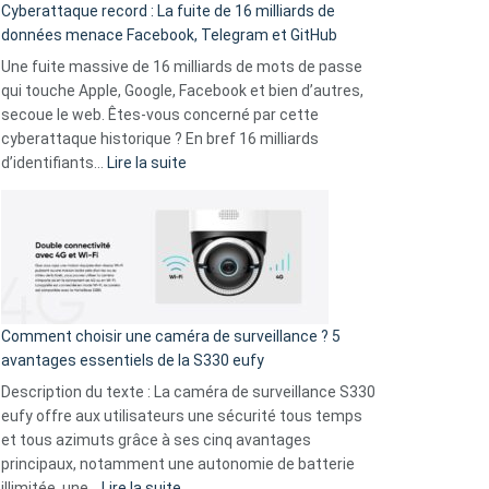
Cyberattaque record : La fuite de 16 milliards de
comparer
données menace Facebook, Telegram et GitHub
vos
goûts
Une fuite massive de 16 milliards de mots de passe
musicaux
qui touche Apple, Google, Facebook et bien d’autres,
avec
secoue le web. Êtes-vous concerné par cette
9
cyberattaque historique ? En bref 16 milliards
amis
:
d’identifiants…
Lire la suite
!
Cyberattaque
record
:
La
fuite
de
16
Comment choisir une caméra de surveillance ? 5
milliards
avantages essentiels de la S330 eufy
de
Description du texte : La caméra de surveillance S330
données
eufy offre aux utilisateurs une sécurité tous temps
menace
et tous azimuts grâce à ses cinq avantages
Facebook,
principaux, notamment une autonomie de batterie
Telegram
:
illimitée, une…
Lire la suite