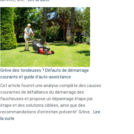
et
Comment
GitHub
choisir
une
caméra
de
surveillance
?
5
avantages
essentiels
Grève des tondeuses ? Défauts de démarrage
de
courants et guide d’auto-assistance
la
S330
Cet article fournit une analyse complète des causes
eufy
courantes de défaillance du démarrage des
faucheuses et propose un dépannage étape par
étape et des solutions ciblées, ainsi que des
recommandations d’entretien préventif. Grève…
Lire
:
la suite
Grève
des