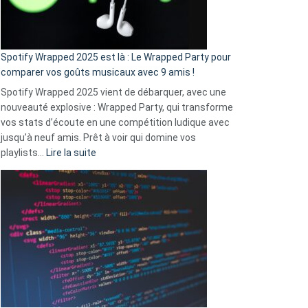
pas
de
cash
»
Spotify Wrapped 2025 est là : Le Wrapped Party pour
:
comparer vos goûts musicaux avec 9 amis !
comment
Spotify Wrapped 2025 vient de débarquer, avec une
Solly
nouveauté explosive : Wrapped Party, qui transforme
change
vos stats d’écoute en une compétition ludique avec
la
jusqu’à neuf amis. Prêt à voir qui domine vos
vie
:
playlists…
Lire la suite
des
Spotify
sans-
Wrapped
abri
2025
en
est
3
là
secondes
:
Le
Wrapped
Party
pour