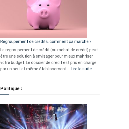
les
actions
à
surveiller
en
bourse
Regroupement de crédits, comment ça marche ?
pour
début
Le regroupement de crédit (ou rachat de crédit) peut
2023
être une solution à envisager pour mieux maîtriser
votre budget. Le dossier de crédit est pris en charge
:
par un seul et même établissement.…
Lire la suite
Regroupement
de
crédits,
Politique :
comment
ça
marche
?