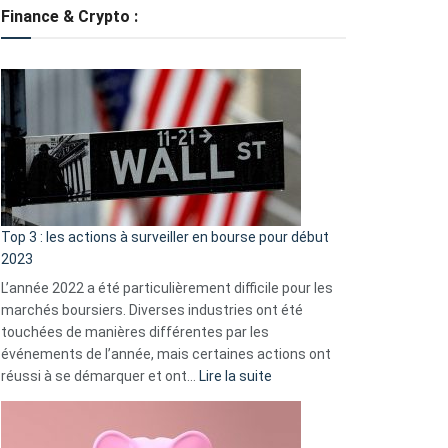
tondeuses
Finance & Crypto :
?
Défauts
de
démarrage
courants
et
guide
d’auto-
assistance
Top 3 : les actions à surveiller en bourse pour début
2023
L’année 2022 a été particulièrement difficile pour les
marchés boursiers. Diverses industries ont été
touchées de manières différentes par les
événements de l’année, mais certaines actions ont
:
réussi à se démarquer et ont…
Lire la suite
Top
3
: