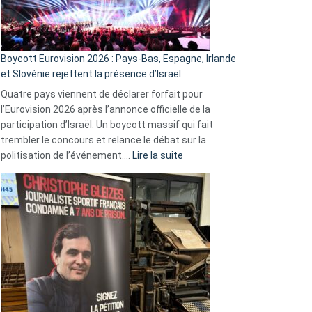
Boycott Eurovision 2026 : Pays-Bas, Espagne, Irlande
et Slovénie rejettent la présence d’Israël
Quatre pays viennent de déclarer forfait pour
l’Eurovision 2026 après l’annonce officielle de la
participation d’Israël. Un boycott massif qui fait
trembler le concours et relance le débat sur la
:
politisation de l’événement.…
Lire la suite
Boycott
Eurovision
2026
:
Pays-
Bas,
Espagne,
Irlande
et
Slovénie