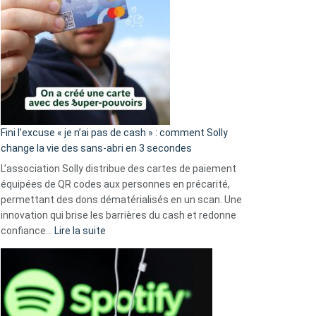
Fini l’excuse « je n’ai pas de cash » : comment Solly
change la vie des sans-abri en 3 secondes
L’association Solly distribue des cartes de paiement
équipées de QR codes aux personnes en précarité,
permettant des dons dématérialisés en un scan. Une
innovation qui brise les barrières du cash et redonne
:
confiance…
Lire la suite
Fini
l’excuse
«
je
n’ai