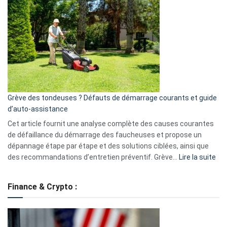
GitHub
une
caméra
de
surveillance
?
5
avantages
essentiels
Grève des tondeuses ? Défauts de démarrage courants et guide
de
d’auto-assistance
la
S330
Cet article fournit une analyse complète des causes courantes
eufy
de défaillance du démarrage des faucheuses et propose un
dépannage étape par étape et des solutions ciblées, ainsi que
:
des recommandations d’entretien préventif. Grève…
Lire la suite
Grè
de
Finance & Crypto :
to
?
Déf
de