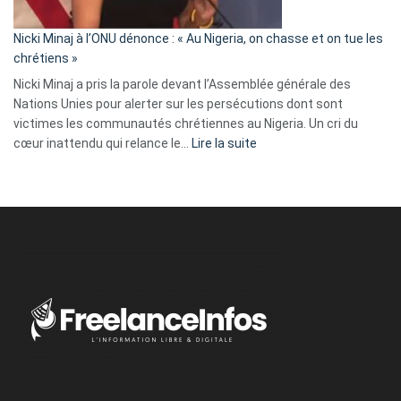
il
parle
Nicki Minaj à l’ONU dénonce : « Au Nigeria, on chasse et on tue les
avec
chrétiens »
ses
Nicki Minaj a pris la parole devant l’Assemblée générale des
tripes »
Nations Unies pour alerter sur les persécutions dont sont
victimes les communautés chrétiennes au Nigeria. Un cri du
:
cœur inattendu qui relance le…
Lire la suite
Nicki
Minaj
à
l’ONU
dénonce
:
«
Au
Nigeria,
on
chasse
et
on