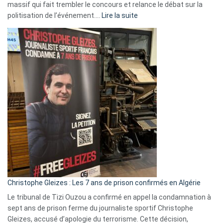
massif qui fait trembler le concours et relance le débat sur la
:
politisation de l’événement.…
Lire la suite
Boycott
Eurovision
2026
:
Pays-
Bas,
Espagne,
Irlande
et
Slovénie
rejettent
la
présence
d’Israël
Christophe Gleizes : Les 7 ans de prison confirmés en Algérie
Le tribunal de Tizi Ouzou a confirmé en appel la condamnation à
sept ans de prison ferme du journaliste sportif Christophe
Gleizes, accusé d’apologie du terrorisme. Cette décision,