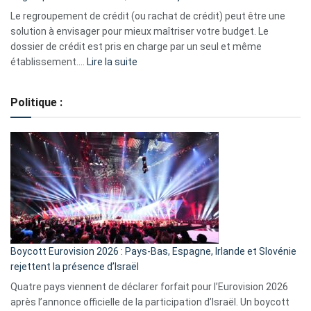
début
Le regroupement de crédit (ou rachat de crédit) peut être une
2023
solution à envisager pour mieux maîtriser votre budget. Le
dossier de crédit est pris en charge par un seul et même
:
établissement.…
Lire la suite
Regroupement
de
Politique :
crédits,
comment
ça
marche
?
Boycott Eurovision 2026 : Pays-Bas, Espagne, Irlande et Slovénie
rejettent la présence d’Israël
Quatre pays viennent de déclarer forfait pour l’Eurovision 2026
après l’annonce officielle de la participation d’Israël. Un boycott