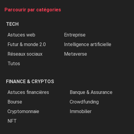
tue
Parcourir par catégories
les
chrétiens
TECH
»
Astuces web
Entreprise
Futur & monde 2.0
Intelligence artificielle
Réseaux sociaux
Metaverse
Tutos
FINANCE & CRYPTOS
Astuces financières
Banque & Assurance
Bourse
Crowdfunding
Cryptomonnaie
Immobilier
NFT