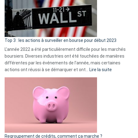
dé
cou
et
gui
d’a
ass
Top 3 : les actions à surveiller en bourse pour début 2023
L’année 2022 a été particulièrement difficile pour les marchés
boursiers. Diverses industries ont été touchées de manières
différentes par les événements de l’année, mais certaines
:
actions ont réussi à se démarquer et ont…
Lire la suite
Top
3
:
les
actions
à
surveiller
en
bourse
Regroupement de crédits, comment ça marche ?
pour