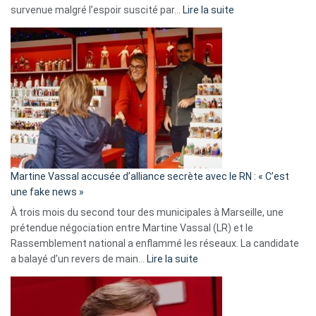
:
survenue malgré l’espoir suscité par…
Lire la suite
Christophe
Gleizes
:
Les
7
ans
de
prison
confirmés
en
Martine Vassal accusée d’alliance secrète avec le RN : « C’est
Algérie
une fake news »
À trois mois du second tour des municipales à Marseille, une
prétendue négociation entre Martine Vassal (LR) et le
Rassemblement national a enflammé les réseaux. La candidate
:
a balayé d’un revers de main…
Lire la suite
Martine
Vassal
accusée