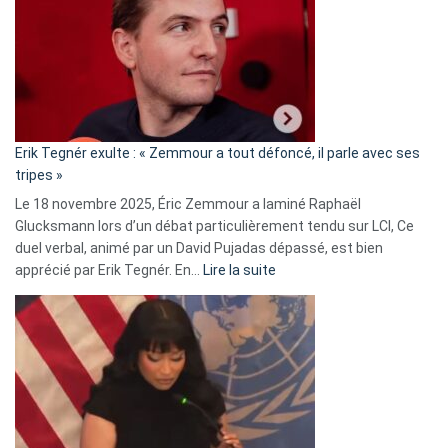
d’alliance
secrète
avec
le
RN
:
«
Erik Tegnér exulte : « Zemmour a tout défoncé, il parle avec ses
C’est
tripes »
une
Le 18 novembre 2025, Éric Zemmour a laminé Raphaël
fake
Glucksmann lors d’un débat particulièrement tendu sur LCI, Ce
news
duel verbal, animé par un David Pujadas dépassé, est bien
»
:
apprécié par Erik Tegnér. En…
Lire la suite
Erik
Tegnér
exulte
:
« Zemmour
a
tout
défoncé,