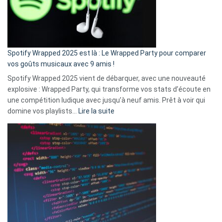
n’ai
pas
de
cash
»
Spotify Wrapped 2025 est là : Le Wrapped Party pour comparer
:
vos goûts musicaux avec 9 amis !
comment
Spotify Wrapped 2025 vient de débarquer, avec une nouveauté
Solly
explosive : Wrapped Party, qui transforme vos stats d’écoute en
change
une compétition ludique avec jusqu’à neuf amis. Prêt à voir qui
la
:
domine vos playlists…
Lire la suite
vie
Spotify
des
Wrapped
sans-
2025
abri
est
en
là
3
:
secondes
Le
Wrapped
Party
pour