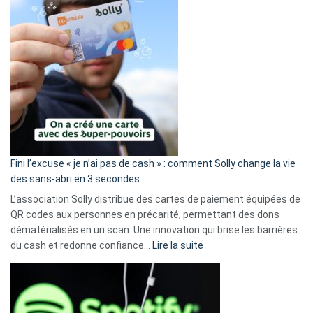
Fini l’excuse « je n’ai pas de cash » : comment Solly change la vie
des sans-abri en 3 secondes
L’association Solly distribue des cartes de paiement équipées de
QR codes aux personnes en précarité, permettant des dons
dématérialisés en un scan. Une innovation qui brise les barrières
:
du cash et redonne confiance…
Lire la suite
Fini
l’excuse
«
je