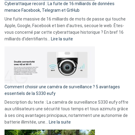
Cyberattaque record : La fuite de 16 milliards de données
comparer
menace Facebook, Telegram et GitHub
vos
goûts
Une fuite massive de 16 milliards de mots de passe qui touche
musicaux
Apple, Google, Facebook et bien d’autres, secoue le web. Êtes-
avec
vous concerné par cette cyberattaque historique ? En bref 16
9
:
milliards d’identifiants…
Lire la suite
amis
Cyberattaque
!
record
:
La
fuite
de
16
Comment choisir une caméra de surveillance ? 5 avantages
milliards
essentiels de la S330 eufy
de
Description du texte : La caméra de surveillance S330 eufy offre
données
aux utilisateurs une sécurité tous temps et tous azimuts grâce
menace
à ses cinq avantages principaux, notamment une autonomie de
Facebook,
:
batterie illimitée, une…
Lire la suite
Telegram
Comment
et
choisir