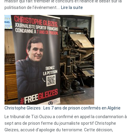
massif qui fait trembler le concours et relance le débat sur la
:
politisation de l’événement.…
Lire la suite
Boycott
Eurovision
2026
:
Pays-
Bas,
Espagne,
Irlande
et
Slovénie
rejettent
la
présence
d’Israël
Christophe Gleizes : Les 7 ans de prison confirmés en Algérie
Le tribunal de Tizi Ouzou a confirmé en appel la condamnation à
sept ans de prison ferme du journaliste sportif Christophe
Gleizes, accusé d’apologie du terrorisme. Cette décision,