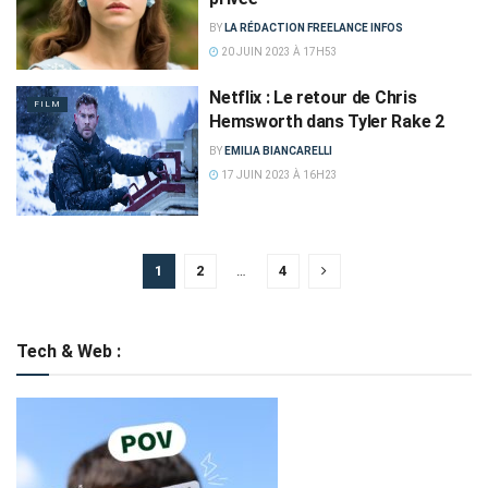
BY
LA RÉDACTION FREELANCE INFOS
20 JUIN 2023 À 17H53
Netflix : Le retour de Chris
FILM
Hemsworth dans Tyler Rake 2
BY
EMILIA BIANCARELLI
17 JUIN 2023 À 16H23
1
2
…
4
Tech & Web :