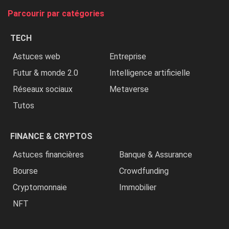
tue
Parcourir par catégories
les
chrétiens
TECH
»
Astuces web
Entreprise
Futur & monde 2.0
Intelligence artificielle
Réseaux sociaux
Metaverse
Tutos
FINANCE & CRYPTOS
Astuces financières
Banque & Assurance
Bourse
Crowdfunding
Cryptomonnaie
Immobilier
NFT