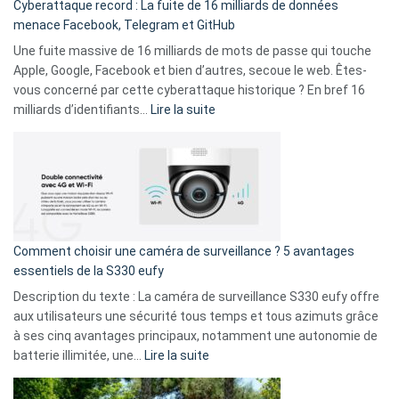
Cyberattaque record : La fuite de 16 milliards de données
comparer
menace Facebook, Telegram et GitHub
vos
goûts
Une fuite massive de 16 milliards de mots de passe qui touche
musicaux
Apple, Google, Facebook et bien d’autres, secoue le web. Êtes-
avec
vous concerné par cette cyberattaque historique ? En bref 16
9
:
milliards d’identifiants…
Lire la suite
amis
Cyberattaque
!
record
:
La
fuite
de
16
Comment choisir une caméra de surveillance ? 5 avantages
milliards
essentiels de la S330 eufy
de
Description du texte : La caméra de surveillance S330 eufy offre
données
aux utilisateurs une sécurité tous temps et tous azimuts grâce
menace
à ses cinq avantages principaux, notamment une autonomie de
Facebook,
:
batterie illimitée, une…
Lire la suite
Telegram
Comment
et
choisir