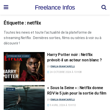
Freelance Infos
Étiquette :
netflix
Toutes les news et toute l’actualité de la plateforme de
streaming Netflix : Dernières sorties, films ou séries à voir ou à
découvrir !
Harry Potter noir : Netflix
STREAMING VIDÉO
prévoit-il un acteur non blanc ?
BY
EMILIA BIANCARELLI
24 OCTOBRE 2024 À 13H08
« Sous la Seine » : Netflix donne
FILM
RDV le 5 juin pour la sortie du film
BY
EMILIA BIANCARELLI
9 AVRIL 2024 À 13H10