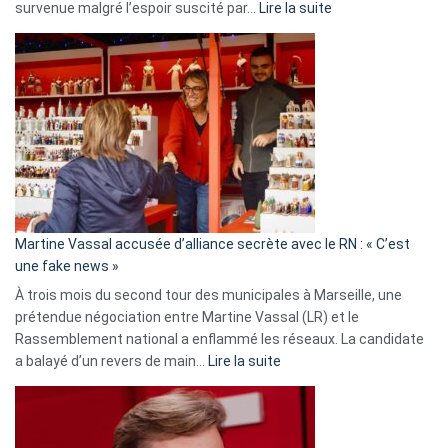
:
survenue malgré l’espoir suscité par…
Lire la suite
Christophe
Gleizes
:
Les
7
ans
de
prison
confirmés
en
Martine Vassal accusée d’alliance secrète avec le RN : « C’est
Algérie
une fake news »
À trois mois du second tour des municipales à Marseille, une
prétendue négociation entre Martine Vassal (LR) et le
Rassemblement national a enflammé les réseaux. La candidate
:
a balayé d’un revers de main…
Lire la suite
Martine
Vassal
accusée