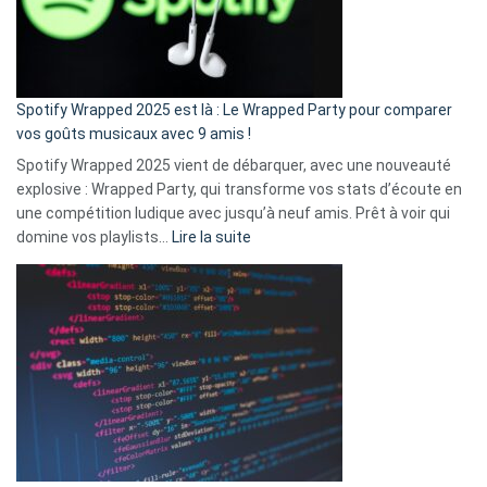
n’ai
pas
de
cash
»
Spotify Wrapped 2025 est là : Le Wrapped Party pour comparer
:
vos goûts musicaux avec 9 amis !
comment
Spotify Wrapped 2025 vient de débarquer, avec une nouveauté
Solly
explosive : Wrapped Party, qui transforme vos stats d’écoute en
change
une compétition ludique avec jusqu’à neuf amis. Prêt à voir qui
la
:
domine vos playlists…
Lire la suite
vie
Spotify
des
Wrapped
sans-
2025
abri
est
en
là
3
:
secondes
Le
Wrapped
Party
pour