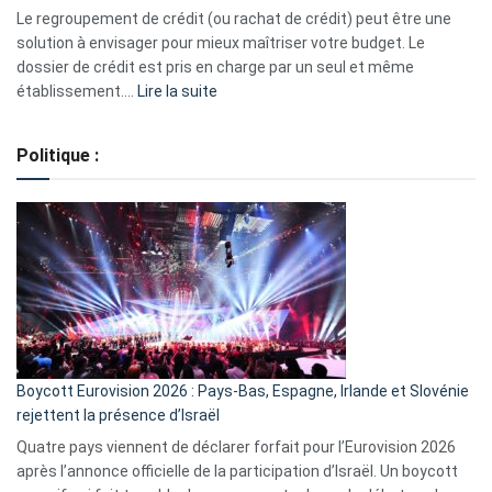
début
Le regroupement de crédit (ou rachat de crédit) peut être une
2023
solution à envisager pour mieux maîtriser votre budget. Le
dossier de crédit est pris en charge par un seul et même
:
établissement.…
Lire la suite
Regroupement
de
Politique :
crédits,
comment
ça
marche
?
Boycott Eurovision 2026 : Pays-Bas, Espagne, Irlande et Slovénie
rejettent la présence d’Israël
Quatre pays viennent de déclarer forfait pour l’Eurovision 2026
après l’annonce officielle de la participation d’Israël. Un boycott