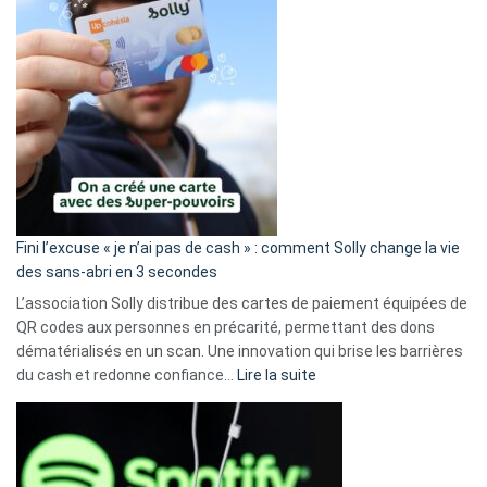
Fini l’excuse « je n’ai pas de cash » : comment Solly change la vie
des sans-abri en 3 secondes
L’association Solly distribue des cartes de paiement équipées de
QR codes aux personnes en précarité, permettant des dons
dématérialisés en un scan. Une innovation qui brise les barrières
:
du cash et redonne confiance…
Lire la suite
Fini
l’excuse
«
je