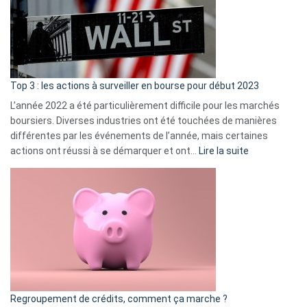
dé
cou
et
gui
d’a
ass
Top 3 : les actions à surveiller en bourse pour début 2023
L’année 2022 a été particulièrement difficile pour les marchés
boursiers. Diverses industries ont été touchées de manières
différentes par les événements de l’année, mais certaines
:
actions ont réussi à se démarquer et ont…
Lire la suite
Top
3
:
les
actions
à
surveiller
en
bourse
Regroupement de crédits, comment ça marche ?
pour