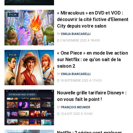
« Miraculous » en DVD et VOD :
FILM
découvrir la cité fictive d’Element
City depuis votre salon
BY
EMILIA BIANCARELLI
2 NOVEMBRE 2023 À 18H38
« One Piece » en mode live action
FILM
sur Netflix : ce qu’on sait de la
saison 2
BY
EMILIA BIANCARELLI
18 SEPTEMBRE 2023 À 17H20
Nouvelle grille tarifaire Disney+ :
STREAMING VIDÉO
on vous fait le point !
BY
FRANÇOIS MEUNIER
10 AOÛT 2023 À 13H43
Netflix : 2 séries vont exploser