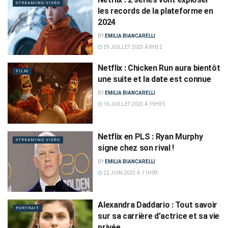
STREAMING VIDÉO
les records de la plateforme en
2024
BY
EMILIA BIANCARELLI
29 JUILLET 2023 À 8H32
Netflix : Chicken Run aura bientôt
FILM
une suite et la date est connue
BY
EMILIA BIANCARELLI
16 JUILLET 2023 À 19H35
Netflix en PLS : Ryan Murphy
STREAMING VIDÉO
signe chez son rival !
BY
EMILIA BIANCARELLI
22 JUIN 2023 À 11H09
Alexandra Daddario : Tout savoir
PORTRAIT
sur sa carrière d’actrice et sa vie
privée