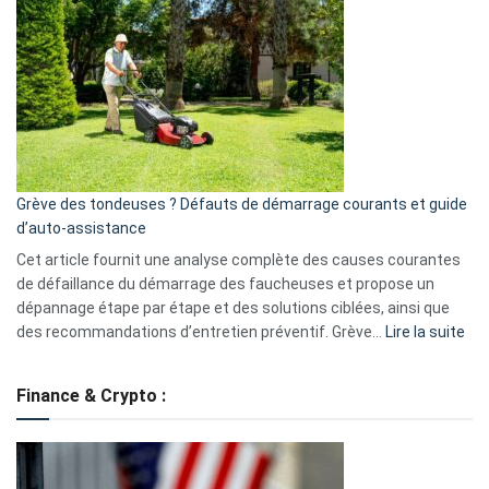
GitHub
une
caméra
de
surveillance
?
5
avantages
essentiels
Grève des tondeuses ? Défauts de démarrage courants et guide
de
d’auto-assistance
la
S330
Cet article fournit une analyse complète des causes courantes
eufy
de défaillance du démarrage des faucheuses et propose un
dépannage étape par étape et des solutions ciblées, ainsi que
:
des recommandations d’entretien préventif. Grève…
Lire la suite
Grè
de
Finance & Crypto :
to
?
Déf
de