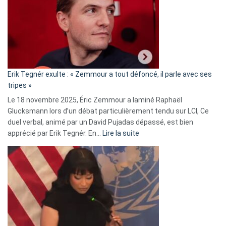
d’alliance
secrète
avec
le
RN
:
«
Erik Tegnér exulte : « Zemmour a tout défoncé, il parle avec ses
C’est
tripes »
une
Le 18 novembre 2025, Éric Zemmour a laminé Raphaël
fake
Glucksmann lors d’un débat particulièrement tendu sur LCI, Ce
news
duel verbal, animé par un David Pujadas dépassé, est bien
»
:
apprécié par Erik Tegnér. En…
Lire la suite
Erik
Tegnér
exulte
:
« Zemmour
a
tout
défoncé,