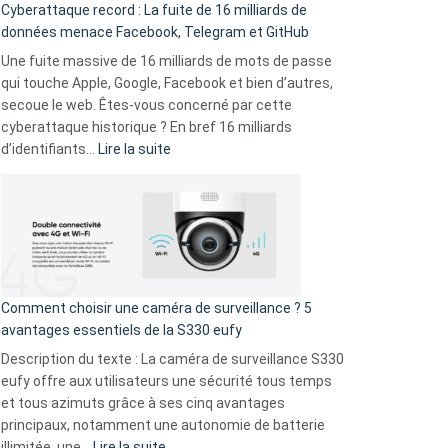
Cyberattaque record : La fuite de 16 milliards de
comparer
données menace Facebook, Telegram et GitHub
vos
goûts
Une fuite massive de 16 milliards de mots de passe
musicaux
qui touche Apple, Google, Facebook et bien d’autres,
avec
secoue le web. Êtes-vous concerné par cette
9
cyberattaque historique ? En bref 16 milliards
amis
:
d’identifiants…
Lire la suite
!
Cyberattaque
record
:
La
fuite
de
16
Comment choisir une caméra de surveillance ? 5
milliards
avantages essentiels de la S330 eufy
de
Description du texte : La caméra de surveillance S330
données
eufy offre aux utilisateurs une sécurité tous temps
menace
et tous azimuts grâce à ses cinq avantages
Facebook,
principaux, notamment une autonomie de batterie
Telegram
:
illimitée, une…
Lire la suite