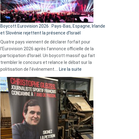
Boycott Eurovision 2026 : Pays-Bas, Espagne, Irlande
et Slovénie rejettent la présence d’Israël
Quatre pays viennent de déclarer forfait pour
l’Eurovision 2026 après l’annonce officielle de la
participation d’Israël. Un boycott massif qui fait
trembler le concours et relance le débat sur la
:
politisation de l’événement.…
Lire la suite
Boycott
Eurovision
2026
:
Pays-
Bas,
Espagne,
Irlande
et
Slovénie