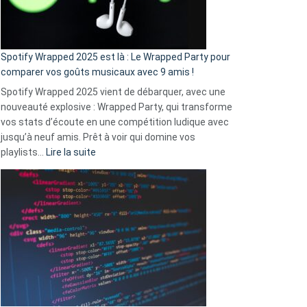
pas
de
cash
»
Spotify Wrapped 2025 est là : Le Wrapped Party pour
:
comparer vos goûts musicaux avec 9 amis !
comment
Spotify Wrapped 2025 vient de débarquer, avec une
Solly
nouveauté explosive : Wrapped Party, qui transforme
change
vos stats d’écoute en une compétition ludique avec
la
jusqu’à neuf amis. Prêt à voir qui domine vos
vie
:
playlists…
Lire la suite
des
Spotify
sans-
Wrapped
abri
2025
en
est
3
là
secondes
:
Le
Wrapped
Party
pour