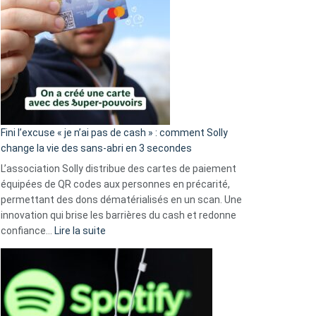
Fini l’excuse « je n’ai pas de cash » : comment Solly
change la vie des sans-abri en 3 secondes
L’association Solly distribue des cartes de paiement
équipées de QR codes aux personnes en précarité,
permettant des dons dématérialisés en un scan. Une
innovation qui brise les barrières du cash et redonne
:
confiance…
Lire la suite
Fini
l’excuse
«
je
n’ai