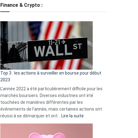
tondeuses
Finance & Crypto :
?
Défauts
de
démarrage
courants
et
guide
d’auto-
assistance
Top 3 : les actions à surveiller en bourse pour début
2023
L’année 2022 a été particulièrement difficile pour les
marchés boursiers. Diverses industries ont été
touchées de manières différentes par les
événements de l’année, mais certaines actions ont
:
réussi à se démarquer et ont…
Lire la suite
Top
3
: