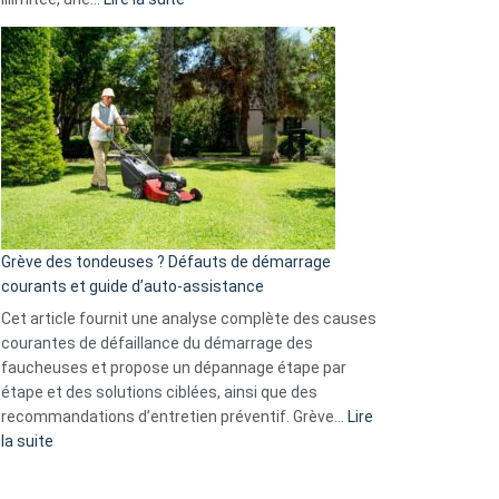
et
Comment
GitHub
choisir
une
caméra
de
surveillance
?
5
avantages
essentiels
Grève des tondeuses ? Défauts de démarrage
de
courants et guide d’auto-assistance
la
S330
Cet article fournit une analyse complète des causes
eufy
courantes de défaillance du démarrage des
faucheuses et propose un dépannage étape par
étape et des solutions ciblées, ainsi que des
recommandations d’entretien préventif. Grève…
Lire
:
la suite
Grève
des