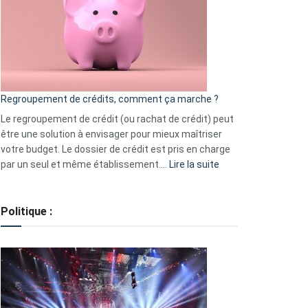
les
actions
à
surveiller
en
bourse
Regroupement de crédits, comment ça marche ?
pour
début
Le regroupement de crédit (ou rachat de crédit) peut
2023
être une solution à envisager pour mieux maîtriser
votre budget. Le dossier de crédit est pris en charge
:
par un seul et même établissement.…
Lire la suite
Regroupement
de
crédits,
Politique :
comment
ça
marche
?