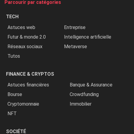
Parcourir par catégories
les
chrétiens
TECH
»
Astuces web
Entreprise
Futur & monde 2.0
Intelligence artificielle
Réseaux sociaux
Metaverse
Tutos
FINANCE & CRYPTOS
Astuces financières
Banque & Assurance
Bourse
Crowdfunding
Cryptomonnaie
Immobilier
NFT
SOCIÉTÉ