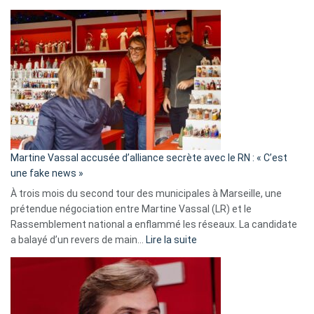
Christophe
Gleizes
:
Les
7
ans
de
prison
confirmés
en
Martine Vassal accusée d’alliance secrète avec le RN : « C’est
Algérie
une fake news »
À trois mois du second tour des municipales à Marseille, une
prétendue négociation entre Martine Vassal (LR) et le
Rassemblement national a enflammé les réseaux. La candidate
:
a balayé d’un revers de main…
Lire la suite
Martine
Vassal
accusée
d’alliance