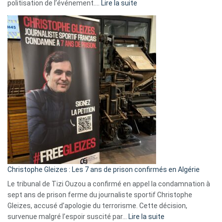
:
politisation de l’événement.…
Lire la suite
Boycott
Eurovision
2026
:
Pays-
Bas,
Espagne,
Irlande
et
Slovénie
rejettent
la
présence
d’Israël
Christophe Gleizes : Les 7 ans de prison confirmés en Algérie
Le tribunal de Tizi Ouzou a confirmé en appel la condamnation à
sept ans de prison ferme du journaliste sportif Christophe
Gleizes, accusé d’apologie du terrorisme. Cette décision,
:
survenue malgré l’espoir suscité par…
Lire la suite