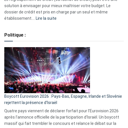
2023
solution à envisager pour mieux maîtriser votre budget. Le
dossier de crédit est pris en charge par un seul et même
:
établissement.…
Lire la suite
Regroupement
de
Politique :
crédits,
comment
ça
marche
?
Boycott Eurovision 2026 : Pays-Bas, Espagne, Irlande et Slovénie
rejettent la présence d’Israël
Quatre pays viennent de déclarer forfait pour l’Eurovision 2026
après l’annonce officielle de la participation d’Israël. Un boycott
massif qui fait trembler le concours et relance le débat sur la