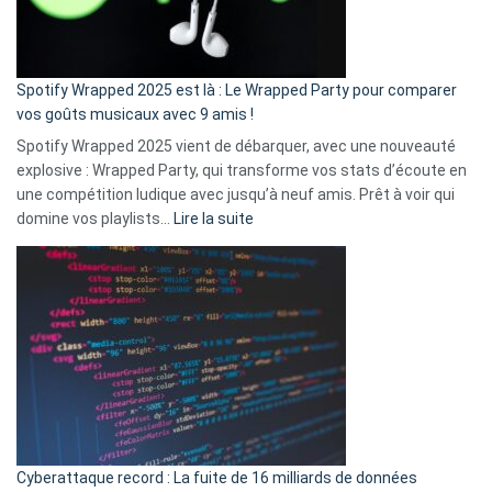
pas
de
cash
»
Spotify Wrapped 2025 est là : Le Wrapped Party pour comparer
:
vos goûts musicaux avec 9 amis !
comment
Spotify Wrapped 2025 vient de débarquer, avec une nouveauté
Solly
explosive : Wrapped Party, qui transforme vos stats d’écoute en
change
une compétition ludique avec jusqu’à neuf amis. Prêt à voir qui
la
:
domine vos playlists…
Lire la suite
vie
Spotify
des
Wrapped
sans-
2025
abri
est
en
là
3
:
secondes
Le
Wrapped
Party
pour
Cyberattaque record : La fuite de 16 milliards de données
comparer