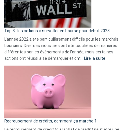
cou
et
gui
d’a
ass
Top 3 : les actions à surveiller en bourse pour début 2023
L’année 2022 a été particulièrement difficile pour les marchés
boursiers. Diverses industries ont été touchées de manières
différentes par les événements de l’année, mais certaines
:
actions ont réussi à se démarquer et ont…
Lire la suite
Top
3
:
les
actions
à
surveiller
en
bourse
Regroupement de crédits, comment ça marche ?
pour
début
Le regroupement de crédit (ou rachat de crédit) peut être une