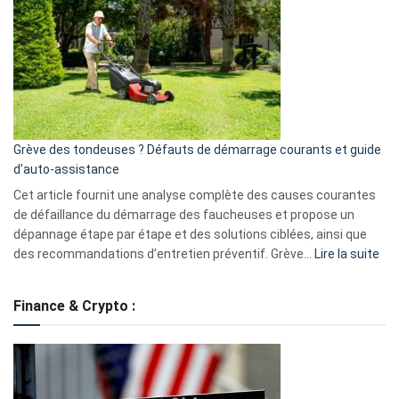
caméra
de
surveillance
?
5
avantages
essentiels
Grève des tondeuses ? Défauts de démarrage courants et guide
de
d’auto-assistance
la
S330
Cet article fournit une analyse complète des causes courantes
eufy
de défaillance du démarrage des faucheuses et propose un
dépannage étape par étape et des solutions ciblées, ainsi que
:
des recommandations d’entretien préventif. Grève…
Lire la suite
Grè
de
Finance & Crypto :
to
?
Déf
de
dé