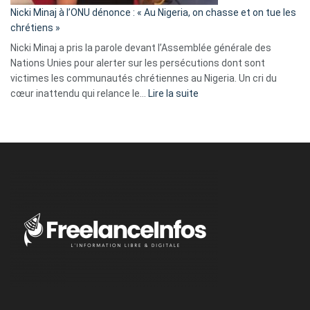
parle
Nicki Minaj à l’ONU dénonce : « Au Nigeria, on chasse et on tue les
avec
chrétiens »
ses
Nicki Minaj a pris la parole devant l’Assemblée générale des
tripes »
Nations Unies pour alerter sur les persécutions dont sont
victimes les communautés chrétiennes au Nigeria. Un cri du
:
cœur inattendu qui relance le…
Lire la suite
Nicki
Minaj
à
l’ONU
dénonce
:
«
Au
Nigeria,
on
chasse
et
on
tue