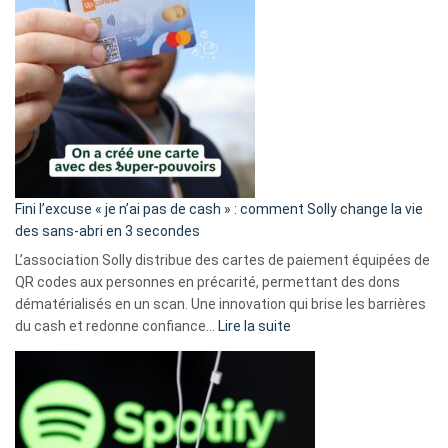
Fini l’excuse « je n’ai pas de cash » : comment Solly change la vie
des sans-abri en 3 secondes
L’association Solly distribue des cartes de paiement équipées de
QR codes aux personnes en précarité, permettant des dons
dématérialisés en un scan. Une innovation qui brise les barrières
:
du cash et redonne confiance…
Lire la suite
Fini
l’excuse
«
je
n’ai