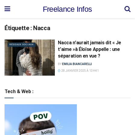
Freelance Infos
Étiquette :
Nacca
Nacca n’aurait jamais dit « Je
RÉSEAUX SOCIAUX
t’aime »à Éloïse Appelle : une
séparation en vue ?
BY
EMILIA BIANCARELLI
28 JANVIER 2025 À 13H41
Tech & Web :