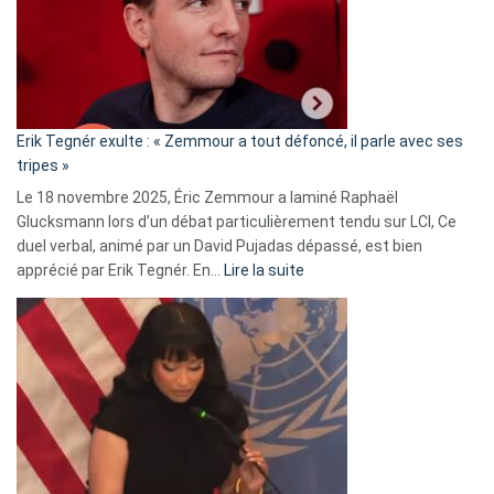
secrète
avec
le
RN
:
«
Erik Tegnér exulte : « Zemmour a tout défoncé, il parle avec ses
C’est
tripes »
une
Le 18 novembre 2025, Éric Zemmour a laminé Raphaël
fake
Glucksmann lors d’un débat particulièrement tendu sur LCI, Ce
news
duel verbal, animé par un David Pujadas dépassé, est bien
»
:
apprécié par Erik Tegnér. En…
Lire la suite
Erik
Tegnér
exulte
:
« Zemmour
a
tout
défoncé,
il