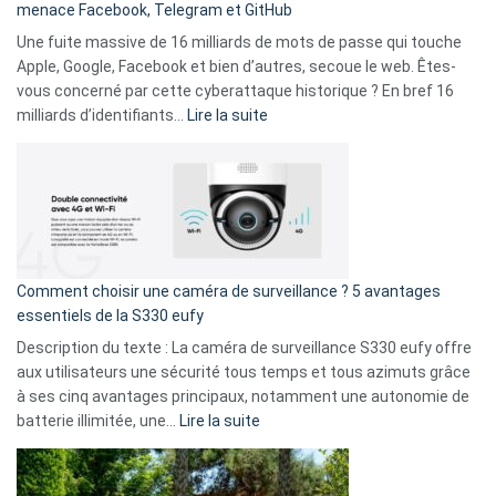
menace Facebook, Telegram et GitHub
vos
goûts
Une fuite massive de 16 milliards de mots de passe qui touche
musicaux
Apple, Google, Facebook et bien d’autres, secoue le web. Êtes-
avec
vous concerné par cette cyberattaque historique ? En bref 16
9
:
milliards d’identifiants…
Lire la suite
amis
Cyberattaque
!
record
:
La
fuite
de
16
Comment choisir une caméra de surveillance ? 5 avantages
milliards
essentiels de la S330 eufy
de
Description du texte : La caméra de surveillance S330 eufy offre
données
aux utilisateurs une sécurité tous temps et tous azimuts grâce
menace
à ses cinq avantages principaux, notamment une autonomie de
Facebook,
:
batterie illimitée, une…
Lire la suite
Telegram
Comment
et
choisir
GitHub
une