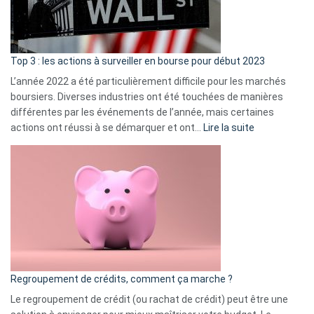
et
gui
d’a
ass
Top 3 : les actions à surveiller en bourse pour début 2023
L’année 2022 a été particulièrement difficile pour les marchés
boursiers. Diverses industries ont été touchées de manières
différentes par les événements de l’année, mais certaines
:
actions ont réussi à se démarquer et ont…
Lire la suite
Top
3
:
les
actions
à
surveiller
en
bourse
Regroupement de crédits, comment ça marche ?
pour
début
Le regroupement de crédit (ou rachat de crédit) peut être une
2023