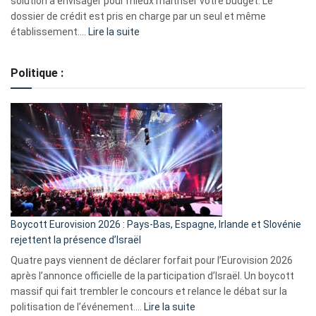
solution à envisager pour mieux maîtriser votre budget. Le
dossier de crédit est pris en charge par un seul et même
:
établissement.…
Lire la suite
Regroupement
de
Politique :
crédits,
comment
ça
marche
?
Boycott Eurovision 2026 : Pays-Bas, Espagne, Irlande et Slovénie
rejettent la présence d’Israël
Quatre pays viennent de déclarer forfait pour l’Eurovision 2026
après l’annonce officielle de la participation d’Israël. Un boycott
massif qui fait trembler le concours et relance le débat sur la
:
politisation de l’événement.…
Lire la suite