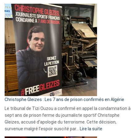
Boycott
Eurovision
2026
:
Pays-
Bas,
Espagne,
Irlande
et
Slovénie
rejettent
la
présence
d’Israël
Christophe Gleizes : Les 7 ans de prison confirmés en Algérie
Le tribunal de Tizi Ouzou a confirmé en appel la condamnation à
sept ans de prison ferme du journaliste sportif Christophe
Gleizes, accusé d’apologie du terrorisme. Cette décision,
:
survenue malgré l’espoir suscité par…
Lire la suite
Christophe