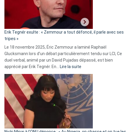
avec
le
RN
:
«
Erik Tegnér exulte : « Zemmour a tout défoncé, il parle avec ses
C’est
tripes »
une
Le 18 novembre 2025, Éric Zemmour a laminé Raphaël
fake
Glucksmann lors d’un débat particulièrement tendu sur LCI, Ce
news
duel verbal, animé par un David Pujadas dépassé, est bien
»
:
apprécié par Erik Tegnér. En…
Lire la suite
Erik
Tegnér
exulte
:
« Zemmour
a
tout
défoncé,
il
parle
Nicki Minaj à l’ONU dénonce : « Au Nigeria, on chasse et on tue les