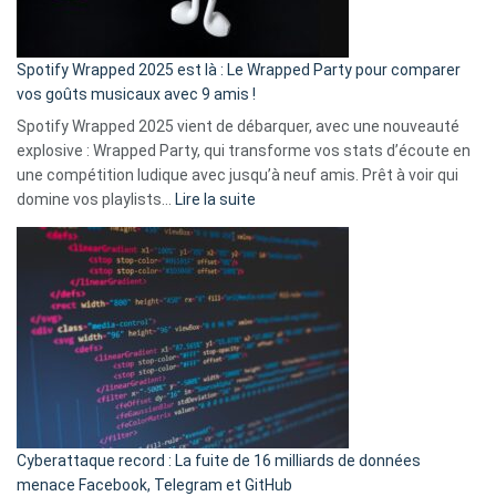
de
cash
»
Spotify Wrapped 2025 est là : Le Wrapped Party pour comparer
:
vos goûts musicaux avec 9 amis !
comment
Spotify Wrapped 2025 vient de débarquer, avec une nouveauté
Solly
explosive : Wrapped Party, qui transforme vos stats d’écoute en
change
une compétition ludique avec jusqu’à neuf amis. Prêt à voir qui
la
:
domine vos playlists…
Lire la suite
vie
Spotify
des
Wrapped
sans-
2025
abri
est
en
là
3
:
secondes
Le
Wrapped
Party
pour
Cyberattaque record : La fuite de 16 milliards de données
comparer
menace Facebook, Telegram et GitHub
vos