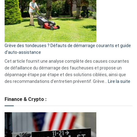
de
surveillance
?
5
avantages
essentiels
Grève des tondeuses ? Défauts de démarrage courants et guide
de
d’auto-assistance
la
S330
Cet article fournit une analyse complète des causes courantes
eufy
de défaillance du démarrage des faucheuses et propose un
dépannage étape par étape et des solutions ciblées, ainsi que
:
des recommandations d’entretien préventif. Grève…
Lire la suite
Grè
de
Finance & Crypto :
to
?
Déf
de
dé
cou