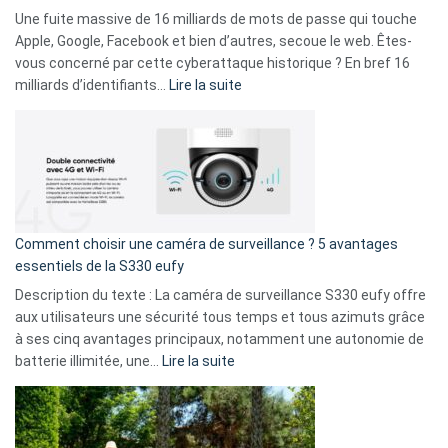
goûts
Une fuite massive de 16 milliards de mots de passe qui touche
musicaux
Apple, Google, Facebook et bien d’autres, secoue le web. Êtes-
avec
vous concerné par cette cyberattaque historique ? En bref 16
9
:
milliards d’identifiants…
Lire la suite
amis
Cyberattaque
!
record
:
La
fuite
de
16
Comment choisir une caméra de surveillance ? 5 avantages
milliards
essentiels de la S330 eufy
de
Description du texte : La caméra de surveillance S330 eufy offre
données
aux utilisateurs une sécurité tous temps et tous azimuts grâce
menace
à ses cinq avantages principaux, notamment une autonomie de
Facebook,
:
batterie illimitée, une…
Lire la suite
Telegram
Comment
et
choisir
GitHub
une
caméra