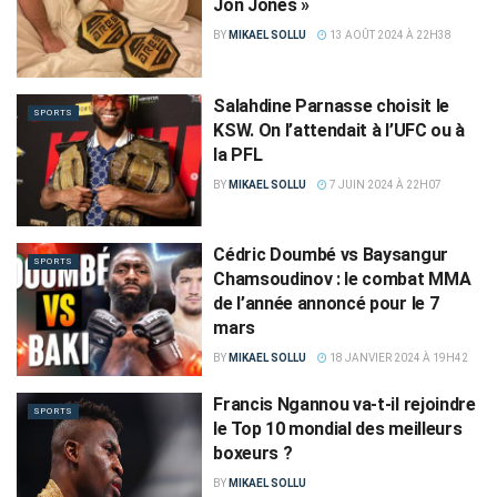
Jon Jones »
BY
MIKAEL SOLLU
13 AOÛT 2024 À 22H38
Salahdine Parnasse choisit le
SPORTS
KSW. On l’attendait à l’UFC ou à
la PFL
BY
MIKAEL SOLLU
7 JUIN 2024 À 22H07
Cédric Doumbé vs Baysangur
SPORTS
Chamsoudinov : le combat MMA
de l’année annoncé pour le 7
mars
BY
MIKAEL SOLLU
18 JANVIER 2024 À 19H42
Francis Ngannou va-t-il rejoindre
SPORTS
le Top 10 mondial des meilleurs
boxeurs ?
BY
MIKAEL SOLLU