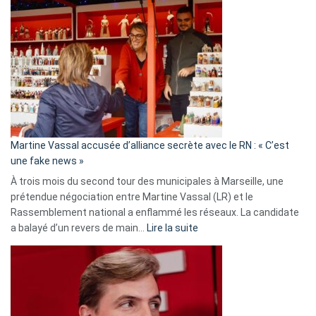
Gleizes
:
Les
7
ans
de
prison
confirmés
en
Martine Vassal accusée d’alliance secrète avec le RN : « C’est
Algérie
une fake news »
À trois mois du second tour des municipales à Marseille, une
prétendue négociation entre Martine Vassal (LR) et le
Rassemblement national a enflammé les réseaux. La candidate
:
a balayé d’un revers de main…
Lire la suite
Martine
Vassal
accusée
d’alliance
secrète