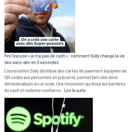
Fini l’excuse « je n’ai pas de cash » : comment Solly change la vie
des sans-abri en 3 secondes
L’association Solly distribue des cartes de paiement équipées de
QR codes aux personnes en précarité, permettant des dons
dématérialisés en un scan. Une innovation qui brise les barrières
:
du cash et redonne confiance…
Lire la suite
Fini
l’excuse
«
je
n’ai
pas