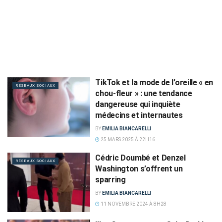
TikTok et la mode de l’oreille « en
RÉSEAUX SOCIAUX
chou-fleur » : une tendance
dangereuse qui inquiète
médecins et internautes
BY
EMILIA BIANCARELLI
25 MARS 2025 À 22H16
Cédric Doumbé et Denzel
RÉSEAUX SOCIAUX
Washington s’offrent un
sparring
BY
EMILIA BIANCARELLI
11 NOVEMBRE 2024 À 8H28