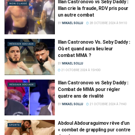
Illan Castronovo vs Seby Daddy :
NON CLASSÉ
Illan crie la fraude, RDV pris pour
un autre combat
BY
MIKAEL SOLLU
28 OCTOBRE 2024 À 9H10
Illan Castronovo Vs. Seby Daddy :
RÉSEAUX SOCIAUX
Où et quand aura lieu leur
combat MMA ?
BY
MIKAEL SOLLU
21 OCTOBRE 2024 À 15H00
Illan Castronovo vs Seby Daddy :
RÉSEAUX SOCIAUX
Combat de MMA pour régler
quatre ans de rivalité
BY
MIKAEL SOLLU
21 OCTOBRE 2024 À 7H43
Abdoul Abdouraguimov rêve d’un
SPORTS
« combat de grappling pur contre