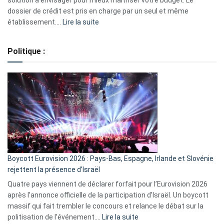
solution à envisager pour mieux maîtriser votre budget. Le
dossier de crédit est pris en charge par un seul et même
:
établissement.…
Lire la suite
Regroupement
de
Politique :
crédits,
comment
ça
marche
?
Boycott Eurovision 2026 : Pays-Bas, Espagne, Irlande et Slovénie
rejettent la présence d’Israël
Quatre pays viennent de déclarer forfait pour l’Eurovision 2026
après l’annonce officielle de la participation d’Israël. Un boycott
massif qui fait trembler le concours et relance le débat sur la
:
politisation de l’événement.…
Lire la suite