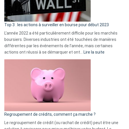
et
gui
d’a
ass
Top 3 : les actions à surveiller en bourse pour début 2023
L’année 2022 a été particulièrement difficile pour les marchés
boursiers. Diverses industries ont été touchées de manières
différentes par les événements de l’année, mais certaines
:
actions ont réussi à se démarquer et ont…
Lire la suite
Top
3
:
les
actions
à
surveiller
en
bourse
Regroupement de crédits, comment ça marche ?
pour
début
Le regroupement de crédit (ou rachat de crédit) peut être une
2023