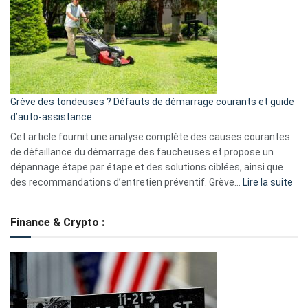
de
surveillance
?
5
avantages
essentiels
Grève des tondeuses ? Défauts de démarrage courants et guide
de
d’auto-assistance
la
S330
Cet article fournit une analyse complète des causes courantes
eufy
de défaillance du démarrage des faucheuses et propose un
dépannage étape par étape et des solutions ciblées, ainsi que
:
des recommandations d’entretien préventif. Grève…
Lire la suite
Grè
de
Finance & Crypto :
to
?
Déf
de
dé
cou