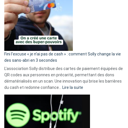
Fini l’excuse « je n’ai pas de cash » : comment Solly change la vie
des sans-abri en 3 secondes
L’association Solly distribue des cartes de paiement équipées de
QR codes aux personnes en précarité, permettant des dons
dématérialisés en un scan. Une innovation qui brise les barrières
:
du cash et redonne confiance…
Lire la suite
Fini
l’excuse
«
je
n’ai
pas