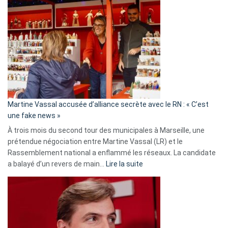
Gleizes
:
Les
7
ans
de
prison
confirmés
en
Martine Vassal accusée d’alliance secrète avec le RN : « C’est
Algérie
une fake news »
À trois mois du second tour des municipales à Marseille, une
prétendue négociation entre Martine Vassal (LR) et le
Rassemblement national a enflammé les réseaux. La candidate
:
a balayé d’un revers de main…
Lire la suite
Martine
Vassal
accusée
d’alliance
secrète