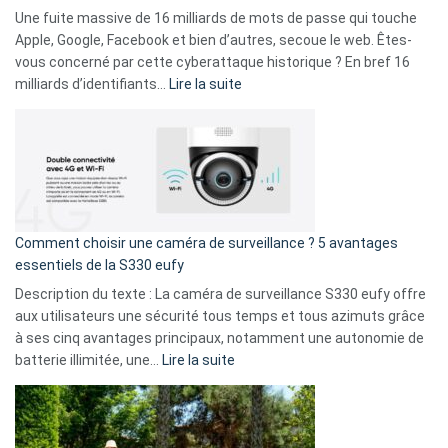
goûts
Une fuite massive de 16 milliards de mots de passe qui touche
musicaux
Apple, Google, Facebook et bien d’autres, secoue le web. Êtes-
avec
vous concerné par cette cyberattaque historique ? En bref 16
9
:
milliards d’identifiants…
Lire la suite
amis
Cyberattaque
!
record
:
La
fuite
de
16
Comment choisir une caméra de surveillance ? 5 avantages
milliards
essentiels de la S330 eufy
de
Description du texte : La caméra de surveillance S330 eufy offre
données
aux utilisateurs une sécurité tous temps et tous azimuts grâce
menace
à ses cinq avantages principaux, notamment une autonomie de
Facebook,
:
batterie illimitée, une…
Lire la suite
Telegram
Comment
et
choisir
GitHub
une
caméra