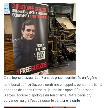
Boycott
Eurovision
2026
:
Pays-
Bas,
Espagne,
Irlande
et
Slovénie
rejettent
la
présence
d’Israël
Christophe Gleizes : Les 7 ans de prison confirmés en Algérie
Le tribunal de Tizi Ouzou a confirmé en appel la condamnation à
sept ans de prison ferme du journaliste sportif Christophe
Gleizes, accusé d’apologie du terrorisme. Cette décision,
:
survenue malgré l’espoir suscité par…
Lire la suite
Christophe