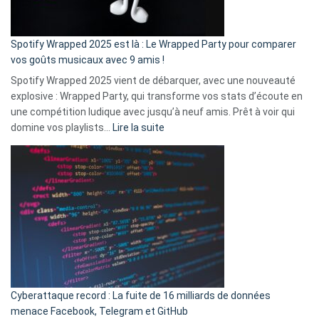
de
cash
»
Spotify Wrapped 2025 est là : Le Wrapped Party pour comparer
:
vos goûts musicaux avec 9 amis !
comment
Spotify Wrapped 2025 vient de débarquer, avec une nouveauté
Solly
explosive : Wrapped Party, qui transforme vos stats d’écoute en
change
une compétition ludique avec jusqu’à neuf amis. Prêt à voir qui
la
:
domine vos playlists…
Lire la suite
vie
Spotify
des
Wrapped
sans-
2025
abri
est
en
là
3
:
secondes
Le
Wrapped
Party
pour
Cyberattaque record : La fuite de 16 milliards de données
comparer
menace Facebook, Telegram et GitHub
vos