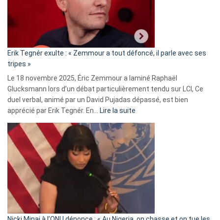
avec
le
RN
:
«
Erik Tegnér exulte : « Zemmour a tout défoncé, il parle avec ses
C’est
tripes »
une
Le 18 novembre 2025, Éric Zemmour a laminé Raphaël
fake
Glucksmann lors d’un débat particulièrement tendu sur LCI, Ce
news
duel verbal, animé par un David Pujadas dépassé, est bien
»
:
apprécié par Erik Tegnér. En…
Lire la suite
Erik
Tegnér
exulte
:
« Zemmour
a
tout
défoncé,
il
parle
Nicki Minaj à l’ONU dénonce : « Au Nigeria, on chasse et on tue les