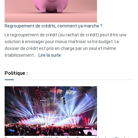
surveiller
en
bourse
Regroupement de crédits, comment ça marche ?
pour
début
Le regroupement de crédit (ou rachat de crédit) peut être une
2023
solution à envisager pour mieux maîtriser votre budget. Le
dossier de crédit est pris en charge par un seul et même
:
établissement.…
Lire la suite
Regroupement
de
Politique :
crédits,
comment
ça
marche
?