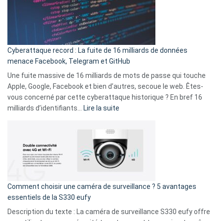
secondes
Le
Wrapped
Party
pour
Cyberattaque record : La fuite de 16 milliards de données
comparer
menace Facebook, Telegram et GitHub
vos
goûts
Une fuite massive de 16 milliards de mots de passe qui touche
musicaux
Apple, Google, Facebook et bien d’autres, secoue le web. Êtes-
avec
vous concerné par cette cyberattaque historique ? En bref 16
9
:
milliards d’identifiants…
Lire la suite
amis
Cyberattaque
!
record
:
La
fuite
de
16
Comment choisir une caméra de surveillance ? 5 avantages
milliards
essentiels de la S330 eufy
de
Description du texte : La caméra de surveillance S330 eufy offre
données