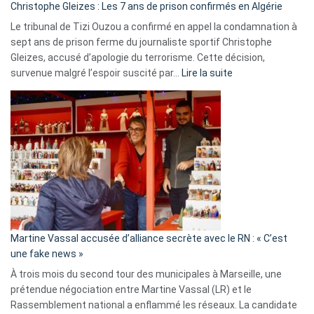
Christophe Gleizes : Les 7 ans de prison confirmés en Algérie
Le tribunal de Tizi Ouzou a confirmé en appel la condamnation à
sept ans de prison ferme du journaliste sportif Christophe
Gleizes, accusé d’apologie du terrorisme. Cette décision,
:
survenue malgré l’espoir suscité par…
Lire la suite
Christophe
Gleizes
:
Les
7
ans
de
prison
confirmés
en
Martine Vassal accusée d’alliance secrète avec le RN : « C’est
Algérie
une fake news »
À trois mois du second tour des municipales à Marseille, une
prétendue négociation entre Martine Vassal (LR) et le
Rassemblement national a enflammé les réseaux. La candidate