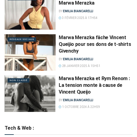
Marwa Merazka
BY
EMILIA BIANCARELLI
3 FÉVRIER 2025 À 17H54
Marwa Merazka fâche Vincent
RÉSEAUX SOCIAUX
Queijio pour ses dons de t-shirts
Givenchy
BY
EMILIA BIANCARELLI
28 JANVIER 2025 À 15H51
Marwa Merazka et Rym Renom :
NON CLASSÉ
La tension monte à cause de
Vincent Queijo
BY
EMILIA BIANCARELLI
1 OCTOBRE 2024 À 22H59
Tech & Web :