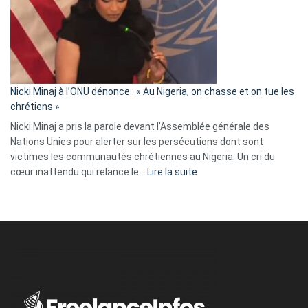
« Zemmour
a
tout
défoncé,
il
parle
Nicki Minaj à l’ONU dénonce : « Au Nigeria, on chasse et on tue les
avec
chrétiens »
ses
Nicki Minaj a pris la parole devant l’Assemblée générale des
tripes »
Nations Unies pour alerter sur les persécutions dont sont
victimes les communautés chrétiennes au Nigeria. Un cri du
:
cœur inattendu qui relance le…
Lire la suite
Nicki
Minaj
à
l’ONU
dénonce
:
«
Au
Nigeria,