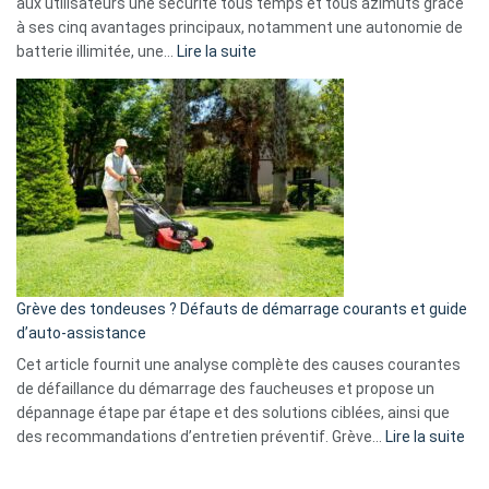
aux utilisateurs une sécurité tous temps et tous azimuts grâce
menace
à ses cinq avantages principaux, notamment une autonomie de
Facebook,
:
batterie illimitée, une…
Lire la suite
Telegram
Comment
et
choisir
GitHub
une
caméra
de
surveillance
?
5
avantages
essentiels
Grève des tondeuses ? Défauts de démarrage courants et guide
de
d’auto-assistance
la
S330
Cet article fournit une analyse complète des causes courantes
eufy
de défaillance du démarrage des faucheuses et propose un
dépannage étape par étape et des solutions ciblées, ainsi que
:
des recommandations d’entretien préventif. Grève…
Lire la suite
Grè
de