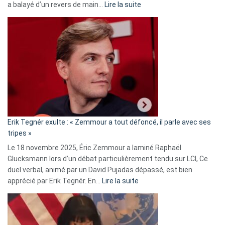
:
a balayé d’un revers de main…
Lire la suite
Martine
Vassal
accusée
d’alliance
secrète
avec
le
RN
:
«
Erik Tegnér exulte : « Zemmour a tout défoncé, il parle avec ses
C’est
tripes »
une
Le 18 novembre 2025, Éric Zemmour a laminé Raphaël
fake
Glucksmann lors d’un débat particulièrement tendu sur LCI, Ce
news
duel verbal, animé par un David Pujadas dépassé, est bien
»
:
apprécié par Erik Tegnér. En…
Lire la suite
Erik
Tegnér
exulte
: