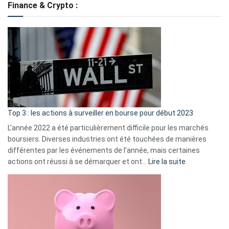
Finance & Crypto :
to
?
Déf
de
dé
cou
et
gui
d’a
ass
Top 3 : les actions à surveiller en bourse pour début 2023
L’année 2022 a été particulièrement difficile pour les marchés
boursiers. Diverses industries ont été touchées de manières
différentes par les événements de l’année, mais certaines
:
actions ont réussi à se démarquer et ont…
Lire la suite
Top
3
:
les
actions
à