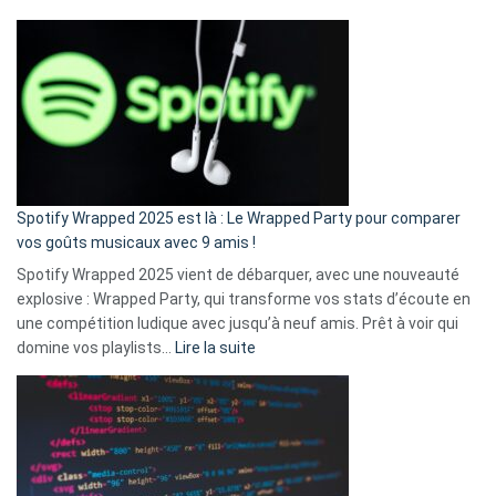
Fini
l’excuse
«
je
n’ai
pas
de
cash
»
Spotify Wrapped 2025 est là : Le Wrapped Party pour comparer
:
vos goûts musicaux avec 9 amis !
comment
Spotify Wrapped 2025 vient de débarquer, avec une nouveauté
Solly
explosive : Wrapped Party, qui transforme vos stats d’écoute en
change
une compétition ludique avec jusqu’à neuf amis. Prêt à voir qui
la
:
domine vos playlists…
Lire la suite
vie
Spotify
des
Wrapped
sans-
2025
abri
est
en
là
3
: