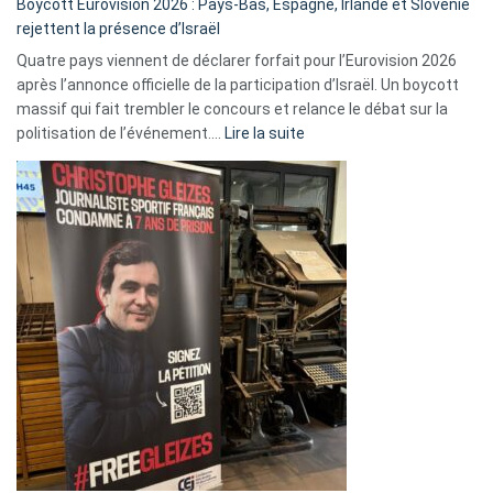
Boycott Eurovision 2026 : Pays-Bas, Espagne, Irlande et Slovénie
rejettent la présence d’Israël
Quatre pays viennent de déclarer forfait pour l’Eurovision 2026
après l’annonce officielle de la participation d’Israël. Un boycott
massif qui fait trembler le concours et relance le débat sur la
:
politisation de l’événement.…
Lire la suite
Boycott
Eurovision
2026
:
Pays-
Bas,
Espagne,
Irlande
et
Slovénie
rejettent
la
présence
d’Israël