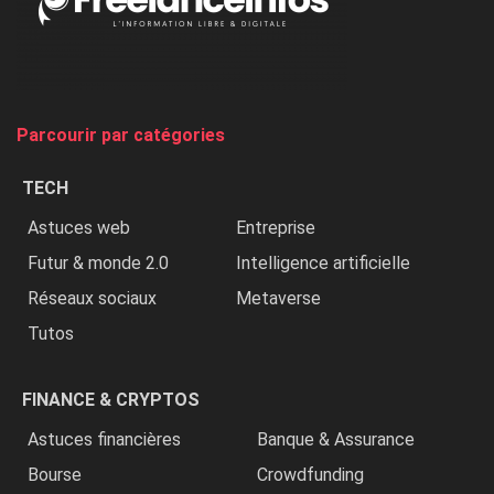
on
chasse
et
on
tue
Parcourir par catégories
les
chrétiens
TECH
»
Astuces web
Entreprise
Futur & monde 2.0
Intelligence artificielle
Réseaux sociaux
Metaverse
Tutos
FINANCE & CRYPTOS
Astuces financières
Banque & Assurance
Bourse
Crowdfunding