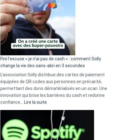
Fini l’excuse « je n’ai pas de cash » : comment Solly
change la vie des sans-abri en 3 secondes
L’association Solly distribue des cartes de paiement
équipées de QR codes aux personnes en précarité,
permettant des dons dématérialisés en un scan. Une
innovation qui brise les barrières du cash et redonne
:
confiance…
Lire la suite
Fini
l’excuse
«
je
n’ai