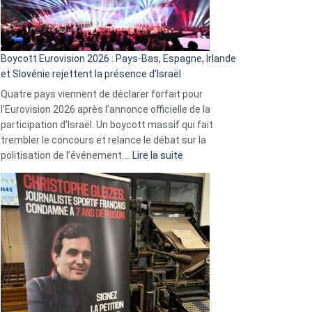
Boycott Eurovision 2026 : Pays-Bas, Espagne, Irlande
et Slovénie rejettent la présence d’Israël
Quatre pays viennent de déclarer forfait pour
l’Eurovision 2026 après l’annonce officielle de la
participation d’Israël. Un boycott massif qui fait
trembler le concours et relance le débat sur la
:
politisation de l’événement.…
Lire la suite
Boycott
Eurovision
2026
:
Pays-
Bas,
Espagne,
Irlande
et
Slovénie