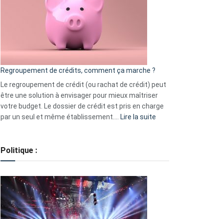
les
actions
à
surveiller
en
bourse
Regroupement de crédits, comment ça marche ?
pour
début
Le regroupement de crédit (ou rachat de crédit) peut
2023
être une solution à envisager pour mieux maîtriser
votre budget. Le dossier de crédit est pris en charge
:
par un seul et même établissement.…
Lire la suite
Regroupement
de
crédits,
Politique :
comment
ça
marche
?