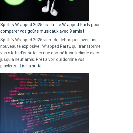
pas
de
cash
»
Spotify Wrapped 2025 est là : Le Wrapped Party pour
:
comparer vos goûts musicaux avec 9 amis !
comment
Spotify Wrapped 2025 vient de débarquer, avec une
Solly
nouveauté explosive : Wrapped Party, qui transforme
change
vos stats d’écoute en une compétition ludique avec
la
jusqu’à neuf amis. Prêt à voir qui domine vos
vie
:
playlists…
Lire la suite
des
Spotify
sans-
Wrapped
abri
2025
en
est
3
là
secondes
:
Le
Wrapped
Party
pour