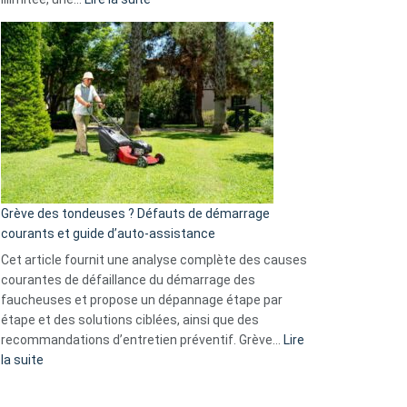
et
Comment
GitHub
choisir
une
caméra
de
surveillance
?
5
avantages
essentiels
Grève des tondeuses ? Défauts de démarrage
de
courants et guide d’auto-assistance
la
S330
Cet article fournit une analyse complète des causes
eufy
courantes de défaillance du démarrage des
faucheuses et propose un dépannage étape par
étape et des solutions ciblées, ainsi que des
recommandations d’entretien préventif. Grève…
Lire
:
la suite
Grève
des