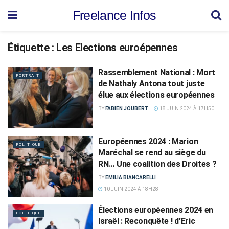
Freelance Infos
Étiquette :
Les Elections euroépennes
Rassemblement National : Mort
PORTRAIT
de Nathaly Antona tout juste
élue aux élections européennes
BY
FABIEN JOUBERT
18 JUIN 2024 À 17H50
Européennes 2024 : Marion
POLITIQUE
Maréchal se rend au siège du
RN… Une coalition des Droites ?
BY
EMILIA BIANCARELLI
10 JUIN 2024 À 18H28
Élections européennes 2024 en
POLITIQUE
Israël : Reconquête ! d’Eric