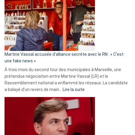
:
Les
7
ans
de
prison
confirmés
en
Martine Vassal accusée d’alliance secrète avec le RN : « C’est
Algérie
une fake news »
À trois mois du second tour des municipales à Marseille, une
prétendue négociation entre Martine Vassal (LR) et le
Rassemblement national a enflammé les réseaux. La candidate
:
a balayé d’un revers de main…
Lire la suite
Martine
Vassal
accusée
d’alliance
secrète
avec