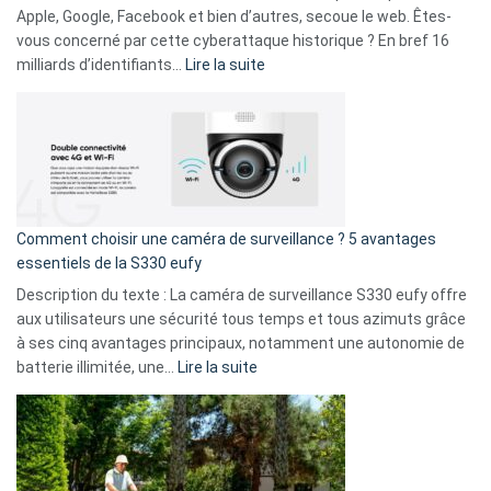
musicaux
Apple, Google, Facebook et bien d’autres, secoue le web. Êtes-
avec
vous concerné par cette cyberattaque historique ? En bref 16
9
:
milliards d’identifiants…
Lire la suite
amis
Cyberattaque
!
record
:
La
fuite
de
16
Comment choisir une caméra de surveillance ? 5 avantages
milliards
essentiels de la S330 eufy
de
Description du texte : La caméra de surveillance S330 eufy offre
données
aux utilisateurs une sécurité tous temps et tous azimuts grâce
menace
à ses cinq avantages principaux, notamment une autonomie de
Facebook,
:
batterie illimitée, une…
Lire la suite
Telegram
Comment
et
choisir
GitHub
une
caméra
de