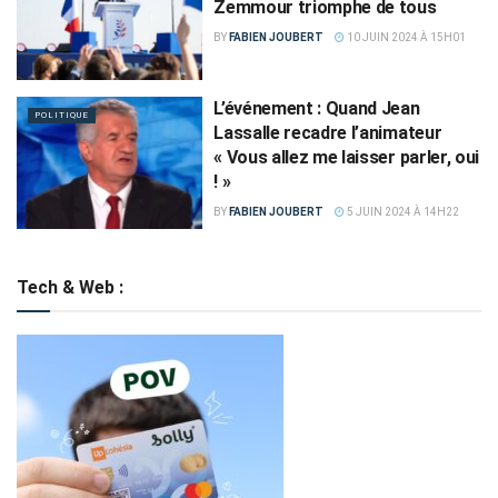
Zemmour triomphe de tous
BY
FABIEN JOUBERT
10 JUIN 2024 À 15H01
L’événement : Quand Jean
POLITIQUE
Lassalle recadre l’animateur
« Vous allez me laisser parler, oui
! »
BY
FABIEN JOUBERT
5 JUIN 2024 À 14H22
Tech & Web :