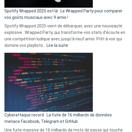
cash
»
Spotify Wrapped 2025 est là : Le Wrapped Party pour comparer
:
vos goûts musicaux avec 9 amis !
comment
Spotify Wrapped 2025 vient de débarquer, avec une nouveauté
Solly
explosive : Wrapped Party, qui transforme vos stats d’écoute en
change
une compétition ludique avec jusqu’à neuf amis. Prêt à voir qui
la
:
domine vos playlists…
Lire la suite
vie
Spotify
des
Wrapped
sans-
2025
abri
est
en
là
3
:
secondes
Le
Wrapped
Party
pour
Cyberattaque record : La fuite de 16 milliards de données
comparer
menace Facebook, Telegram et GitHub
vos
goûts
Une fuite massive de 16 milliards de mots de passe qui touche