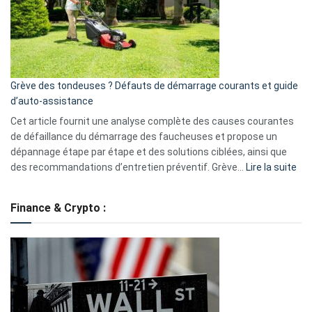
surveillance
?
5
avantages
essentiels
Grève des tondeuses ? Défauts de démarrage courants et guide
de
d’auto-assistance
la
S330
Cet article fournit une analyse complète des causes courantes
eufy
de défaillance du démarrage des faucheuses et propose un
dépannage étape par étape et des solutions ciblées, ainsi que
:
des recommandations d’entretien préventif. Grève…
Lire la suite
Grè
de
Finance & Crypto :
to
?
Déf
de
dé
cou
et