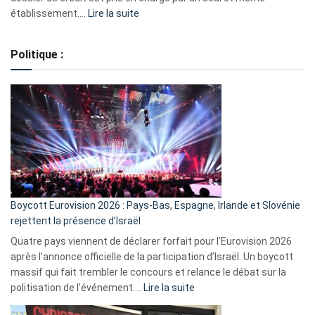
:
établissement.…
Lire la suite
Regroupement
de
Politique :
crédits,
comment
ça
marche
?
Boycott Eurovision 2026 : Pays-Bas, Espagne, Irlande et Slovénie
rejettent la présence d’Israël
Quatre pays viennent de déclarer forfait pour l’Eurovision 2026
après l’annonce officielle de la participation d’Israël. Un boycott
massif qui fait trembler le concours et relance le débat sur la
:
politisation de l’événement.…
Lire la suite
Boycott