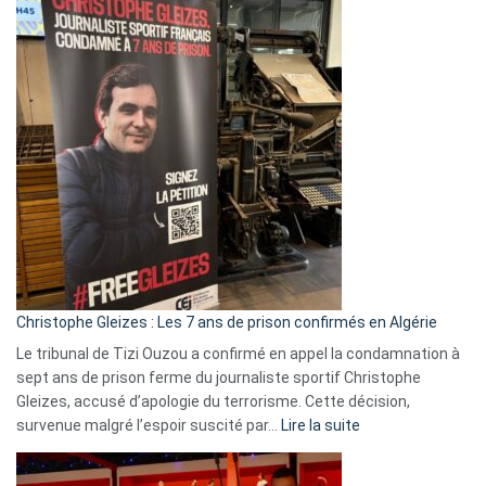
Eurovision
2026
:
Pays-
Bas,
Espagne,
Irlande
et
Slovénie
rejettent
la
présence
d’Israël
Christophe Gleizes : Les 7 ans de prison confirmés en Algérie
Le tribunal de Tizi Ouzou a confirmé en appel la condamnation à
sept ans de prison ferme du journaliste sportif Christophe
Gleizes, accusé d’apologie du terrorisme. Cette décision,
:
survenue malgré l’espoir suscité par…
Lire la suite
Christophe
Gleizes