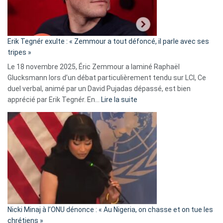
le
RN
:
«
Erik Tegnér exulte : « Zemmour a tout défoncé, il parle avec ses
C’est
tripes »
une
Le 18 novembre 2025, Éric Zemmour a laminé Raphaël
fake
Glucksmann lors d’un débat particulièrement tendu sur LCI, Ce
news
duel verbal, animé par un David Pujadas dépassé, est bien
»
:
apprécié par Erik Tegnér. En…
Lire la suite
Erik
Tegnér
exulte
:
« Zemmour
a
tout
défoncé,
il
parle
Nicki Minaj à l’ONU dénonce : « Au Nigeria, on chasse et on tue les
avec
chrétiens »