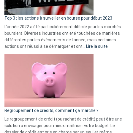
gui
d’a
ass
Top 3 : les actions à surveiller en bourse pour début 2023
L’année 2022 a été particulièrement difficile pour les marchés
boursiers. Diverses industries ont été touchées de manières
différentes par les événements de l’année, mais certaines
:
actions ont réussi à se démarquer et ont…
Lire la suite
Top
3
:
les
actions
à
surveiller
en
bourse
Regroupement de crédits, comment ça marche ?
pour
début
Le regroupement de crédit (ou rachat de crédit) peut être une
2023
solution à envisager pour mieux maîtriser votre budget. Le
dossier de crédit est pris en charge par un seul et même