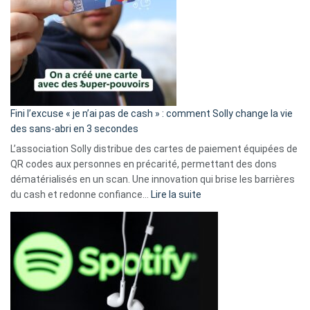
Fini l’excuse « je n’ai pas de cash » : comment Solly change la vie
des sans-abri en 3 secondes
L’association Solly distribue des cartes de paiement équipées de
QR codes aux personnes en précarité, permettant des dons
dématérialisés en un scan. Une innovation qui brise les barrières
:
du cash et redonne confiance…
Lire la suite
Fini
l’excuse
«
je
n’ai
pas
de