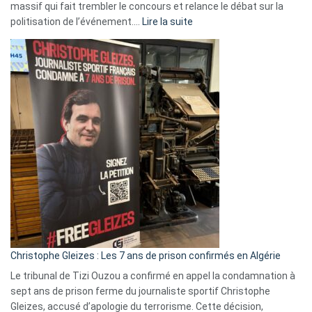
massif qui fait trembler le concours et relance le débat sur la
:
politisation de l’événement.…
Lire la suite
Boycott
Eurovision
2026
:
Pays-
Bas,
Espagne,
Irlande
et
Slovénie
rejettent
la
présence
d’Israël
Christophe Gleizes : Les 7 ans de prison confirmés en Algérie
Le tribunal de Tizi Ouzou a confirmé en appel la condamnation à
sept ans de prison ferme du journaliste sportif Christophe
Gleizes, accusé d’apologie du terrorisme. Cette décision,