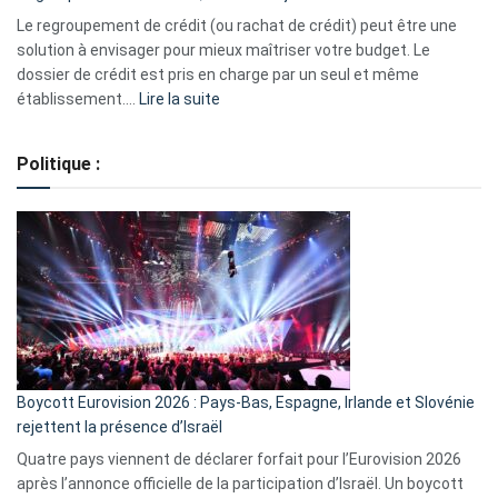
début
Le regroupement de crédit (ou rachat de crédit) peut être une
2023
solution à envisager pour mieux maîtriser votre budget. Le
dossier de crédit est pris en charge par un seul et même
:
établissement.…
Lire la suite
Regroupement
de
Politique :
crédits,
comment
ça
marche
?
Boycott Eurovision 2026 : Pays-Bas, Espagne, Irlande et Slovénie
rejettent la présence d’Israël
Quatre pays viennent de déclarer forfait pour l’Eurovision 2026
après l’annonce officielle de la participation d’Israël. Un boycott