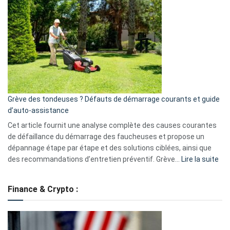
GitHub
une
caméra
de
surveillance
?
5
avantages
essentiels
Grève des tondeuses ? Défauts de démarrage courants et guide
de
d’auto-assistance
la
S330
Cet article fournit une analyse complète des causes courantes
eufy
de défaillance du démarrage des faucheuses et propose un
dépannage étape par étape et des solutions ciblées, ainsi que
:
des recommandations d’entretien préventif. Grève…
Lire la suite
Grè
de
Finance & Crypto :
to
?
Déf
de