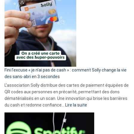
Fini l’excuse « je n’ai pas de cash » : comment Solly change la vie
des sans-abri en 3 secondes
L’association Solly distribue des cartes de paiement équipées de
QR codes aux personnes en précarité, permettant des dons
dématérialisés en un scan. Une innovation qui brise les barrières
:
du cash et redonne confiance…
Lire la suite
Fini
l’excuse
«
je