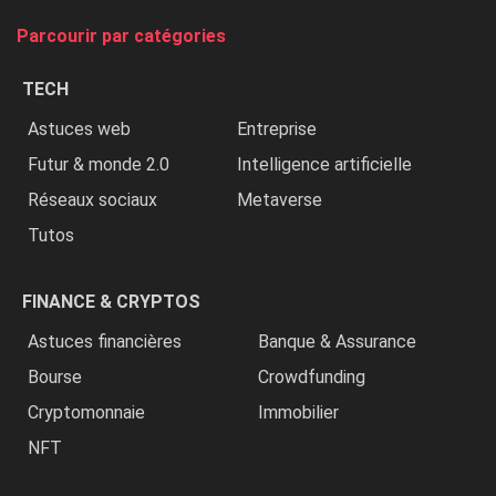
tue
Parcourir par catégories
les
chrétiens
TECH
»
Astuces web
Entreprise
Futur & monde 2.0
Intelligence artificielle
Réseaux sociaux
Metaverse
Tutos
FINANCE & CRYPTOS
Astuces financières
Banque & Assurance
Bourse
Crowdfunding
Cryptomonnaie
Immobilier
NFT