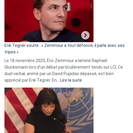
d’alliance
secrète
avec
le
RN
:
«
Erik Tegnér exulte : « Zemmour a tout défoncé, il parle avec ses
C’est
tripes »
une
Le 18 novembre 2025, Éric Zemmour a laminé Raphaël
fake
Glucksmann lors d’un débat particulièrement tendu sur LCI, Ce
news
duel verbal, animé par un David Pujadas dépassé, est bien
»
:
apprécié par Erik Tegnér. En…
Lire la suite
Erik
Tegnér
exulte
:
« Zemmour
a
tout
défoncé,