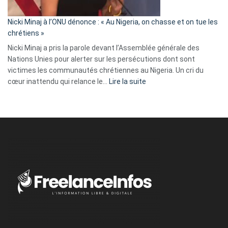
il
parle
Nicki Minaj à l’ONU dénonce : « Au Nigeria, on chasse et on tue les
avec
chrétiens »
ses
Nicki Minaj a pris la parole devant l’Assemblée générale des
tripes »
Nations Unies pour alerter sur les persécutions dont sont
victimes les communautés chrétiennes au Nigeria. Un cri du
:
cœur inattendu qui relance le…
Lire la suite
Nicki
Minaj
à
l’ONU
dénonce
:
«
Au
Nigeria,
on
chasse
et
on