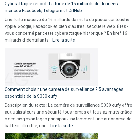
Cyberattaque record : La fuite de 16 milliards de données
comparer
menace Facebook, Telegram et GitHub
vos
goûts
Une fuite massive de 16 milliards de mots de passe qui touche
musicaux
Apple, Google, Facebook et bien d’autres, secoue le web. Êtes-
avec
vous concerné par cette cyberattaque historique ? En bref 16
9
:
milliards d’identifiants…
Lire la suite
amis
Cyberattaque
!
record
:
La
fuite
de
16
Comment choisir une caméra de surveillance ? 5 avantages
milliards
essentiels de la S330 eufy
de
Description du texte : La caméra de surveillance S330 eufy offre
données
aux utilisateurs une sécurité tous temps et tous azimuts grâce
menace
à ses cinq avantages principaux, notamment une autonomie de
Facebook,
:
batterie illimitée, une…
Lire la suite
Telegram
Comment
et
choisir