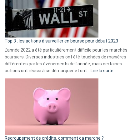
dé
cou
et
gui
d’a
ass
Top 3 : les actions à surveiller en bourse pour début 2023
L’année 2022 a été particulièrement difficile pour les marchés
boursiers. Diverses industries ont été touchées de manières
différentes par les événements de l’année, mais certaines
:
actions ont réussi à se démarquer et ont…
Lire la suite
Top
3
:
les
actions
à
surveiller
en
bourse
Regroupement de crédits, comment ça marche ?
pour