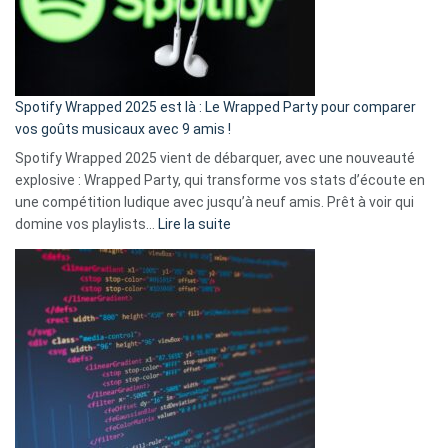
n’ai
pas
de
cash
»
Spotify Wrapped 2025 est là : Le Wrapped Party pour comparer
:
vos goûts musicaux avec 9 amis !
comment
Spotify Wrapped 2025 vient de débarquer, avec une nouveauté
Solly
explosive : Wrapped Party, qui transforme vos stats d’écoute en
change
une compétition ludique avec jusqu’à neuf amis. Prêt à voir qui
la
:
domine vos playlists…
Lire la suite
vie
Spotify
des
Wrapped
sans-
2025
abri
est
en
là
3
:
secondes
Le
Wrapped
Party
pour