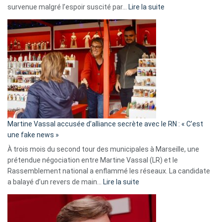
:
survenue malgré l’espoir suscité par…
Lire la suite
Christophe
Gleizes
:
Les
7
ans
de
prison
confirmés
en
Martine Vassal accusée d’alliance secrète avec le RN : « C’est
Algérie
une fake news »
À trois mois du second tour des municipales à Marseille, une
prétendue négociation entre Martine Vassal (LR) et le
Rassemblement national a enflammé les réseaux. La candidate
:
a balayé d’un revers de main…
Lire la suite
Martine
Vassal
accusée