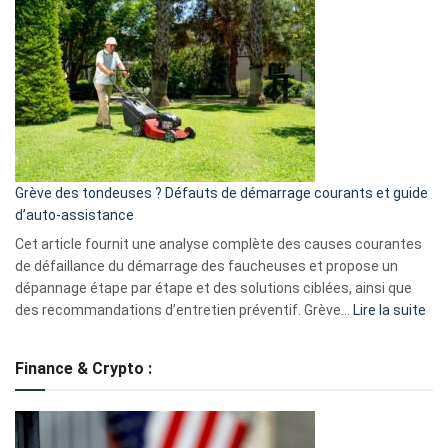
GitHub
une
caméra
de
surveillance
?
5
avantages
essentiels
Grève des tondeuses ? Défauts de démarrage courants et guide
de
d’auto-assistance
la
S330
Cet article fournit une analyse complète des causes courantes
eufy
de défaillance du démarrage des faucheuses et propose un
dépannage étape par étape et des solutions ciblées, ainsi que
:
des recommandations d’entretien préventif. Grève…
Lire la suite
Grè
de
Finance & Crypto :
to
?
Déf
de