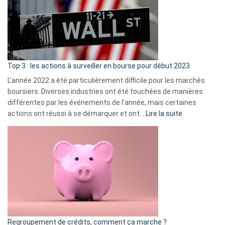
dé
cou
et
gui
d’a
ass
Top 3 : les actions à surveiller en bourse pour début 2023
L’année 2022 a été particulièrement difficile pour les marchés
boursiers. Diverses industries ont été touchées de manières
différentes par les événements de l’année, mais certaines
:
actions ont réussi à se démarquer et ont…
Lire la suite
Top
3
:
les
actions
à
surveiller
en
bourse
Regroupement de crédits, comment ça marche ?
pour