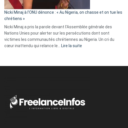
il
parle
Nicki Minaj à l’ONU dénonce : « Au Nigeria, on chasse et on tue les
avec
chrétiens »
ses
Nicki Minaj a pris la parole devant l’Assemblée générale des
tripes »
Nations Unies pour alerter sur les persécutions dont sont
victimes les communautés chrétiennes au Nigeria. Un cri du
:
cœur inattendu qui relance le…
Lire la suite
Nicki
Minaj
à
l’ONU
dénonce
:
«
Au
Nigeria,
on
chasse
et
on