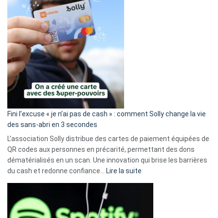
Fini l’excuse « je n’ai pas de cash » : comment Solly change la vie
des sans-abri en 3 secondes
L’association Solly distribue des cartes de paiement équipées de
QR codes aux personnes en précarité, permettant des dons
dématérialisés en un scan. Une innovation qui brise les barrières
:
du cash et redonne confiance…
Lire la suite
Fini
l’excuse
«
je