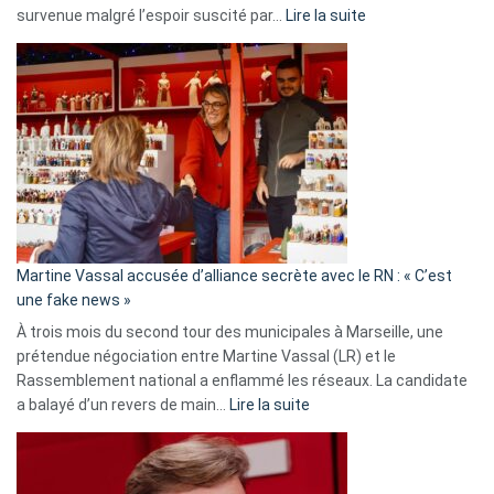
:
survenue malgré l’espoir suscité par…
Lire la suite
Christophe
Gleizes
:
Les
7
ans
de
prison
confirmés
en
Martine Vassal accusée d’alliance secrète avec le RN : « C’est
Algérie
une fake news »
À trois mois du second tour des municipales à Marseille, une
prétendue négociation entre Martine Vassal (LR) et le
Rassemblement national a enflammé les réseaux. La candidate
:
a balayé d’un revers de main…
Lire la suite
Martine
Vassal
accusée