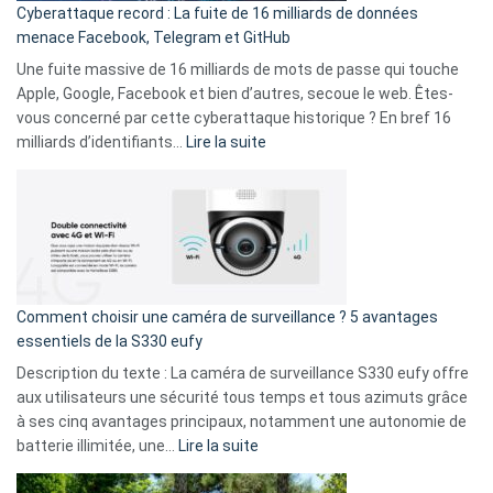
Cyberattaque record : La fuite de 16 milliards de données
comparer
menace Facebook, Telegram et GitHub
vos
goûts
Une fuite massive de 16 milliards de mots de passe qui touche
musicaux
Apple, Google, Facebook et bien d’autres, secoue le web. Êtes-
avec
vous concerné par cette cyberattaque historique ? En bref 16
9
:
milliards d’identifiants…
Lire la suite
amis
Cyberattaque
!
record
:
La
fuite
de
16
Comment choisir une caméra de surveillance ? 5 avantages
milliards
essentiels de la S330 eufy
de
Description du texte : La caméra de surveillance S330 eufy offre
données
aux utilisateurs une sécurité tous temps et tous azimuts grâce
menace
à ses cinq avantages principaux, notamment une autonomie de
Facebook,
:
batterie illimitée, une…
Lire la suite
Telegram
Comment
et
choisir