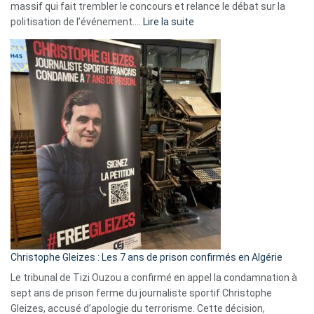
massif qui fait trembler le concours et relance le débat sur la
:
politisation de l’événement.…
Lire la suite
Boycott
Eurovision
2026
:
Pays-
Bas,
Espagne,
Irlande
et
Slovénie
rejettent
la
présence
d’Israël
Christophe Gleizes : Les 7 ans de prison confirmés en Algérie
Le tribunal de Tizi Ouzou a confirmé en appel la condamnation à
sept ans de prison ferme du journaliste sportif Christophe
Gleizes, accusé d’apologie du terrorisme. Cette décision,