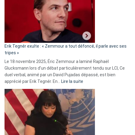
d’alliance
secrète
avec
le
RN
:
«
Erik Tegnér exulte : « Zemmour a tout défoncé, il parle avec ses
C’est
tripes »
une
Le 18 novembre 2025, Éric Zemmour a laminé Raphaël
fake
Glucksmann lors d’un débat particulièrement tendu sur LCI, Ce
news
duel verbal, animé par un David Pujadas dépassé, est bien
»
:
apprécié par Erik Tegnér. En…
Lire la suite
Erik
Tegnér
exulte
:
« Zemmour
a
tout
défoncé,