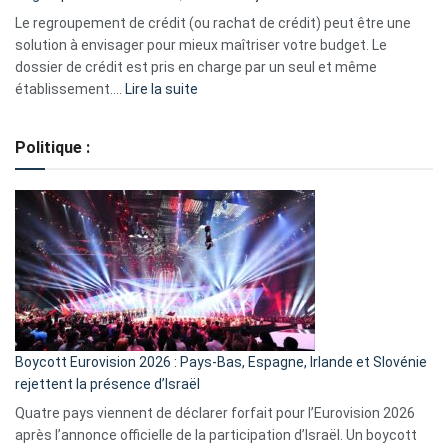
début
Le regroupement de crédit (ou rachat de crédit) peut être une
2023
solution à envisager pour mieux maîtriser votre budget. Le
dossier de crédit est pris en charge par un seul et même
:
établissement.…
Lire la suite
Regroupement
de
Politique :
crédits,
comment
ça
marche
?
Boycott Eurovision 2026 : Pays-Bas, Espagne, Irlande et Slovénie
rejettent la présence d’Israël
Quatre pays viennent de déclarer forfait pour l’Eurovision 2026
après l’annonce officielle de la participation d’Israël. Un boycott