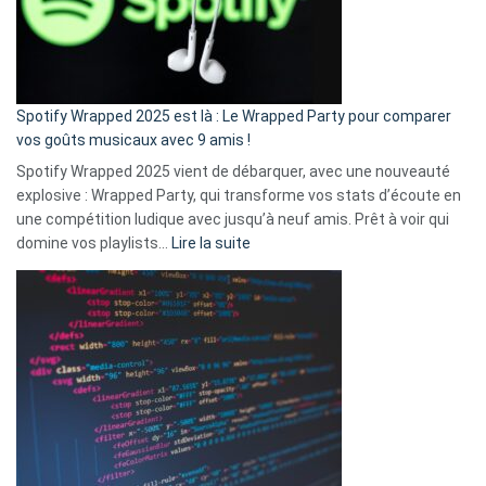
n’ai
pas
de
cash
»
Spotify Wrapped 2025 est là : Le Wrapped Party pour comparer
:
vos goûts musicaux avec 9 amis !
comment
Spotify Wrapped 2025 vient de débarquer, avec une nouveauté
Solly
explosive : Wrapped Party, qui transforme vos stats d’écoute en
change
une compétition ludique avec jusqu’à neuf amis. Prêt à voir qui
la
:
domine vos playlists…
Lire la suite
vie
Spotify
des
Wrapped
sans-
2025
abri
est
en
là
3
:
secondes
Le
Wrapped
Party
pour