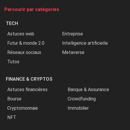
tue
Parcourir par catégories
les
chrétiens
TECH
»
Astuces web
Entreprise
Futur & monde 2.0
Intelligence artificielle
Réseaux sociaux
Metaverse
Tutos
FINANCE & CRYPTOS
Astuces financières
Banque & Assurance
Bourse
Crowdfunding
Cryptomonnaie
Immobilier
NFT