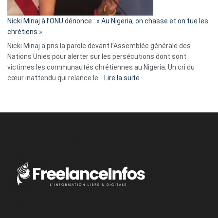
il
parle
Nicki Minaj à l’ONU dénonce : « Au Nigeria, on chasse et on tue les
avec
chrétiens »
ses
Nicki Minaj a pris la parole devant l’Assemblée générale des
tripes »
Nations Unies pour alerter sur les persécutions dont sont
victimes les communautés chrétiennes au Nigeria. Un cri du
:
cœur inattendu qui relance le…
Lire la suite
Nicki
Minaj
à
l’ONU
dénonce
:
«
Au
Nigeria,
on
chasse
et
on