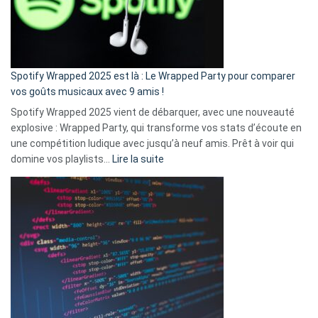
n’ai
pas
de
cash
»
Spotify Wrapped 2025 est là : Le Wrapped Party pour comparer
:
vos goûts musicaux avec 9 amis !
comment
Spotify Wrapped 2025 vient de débarquer, avec une nouveauté
Solly
explosive : Wrapped Party, qui transforme vos stats d’écoute en
change
une compétition ludique avec jusqu’à neuf amis. Prêt à voir qui
la
:
domine vos playlists…
Lire la suite
vie
Spotify
des
Wrapped
sans-
2025
abri
est
en
là
3
:
secondes
Le
Wrapped
Party
pour