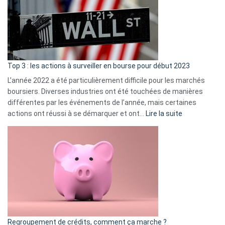
dé
cou
et
gui
d’a
ass
Top 3 : les actions à surveiller en bourse pour début 2023
L’année 2022 a été particulièrement difficile pour les marchés
boursiers. Diverses industries ont été touchées de manières
différentes par les événements de l’année, mais certaines
:
actions ont réussi à se démarquer et ont…
Lire la suite
Top
3
:
les
actions
à
surveiller
en
bourse
Regroupement de crédits, comment ça marche ?
pour