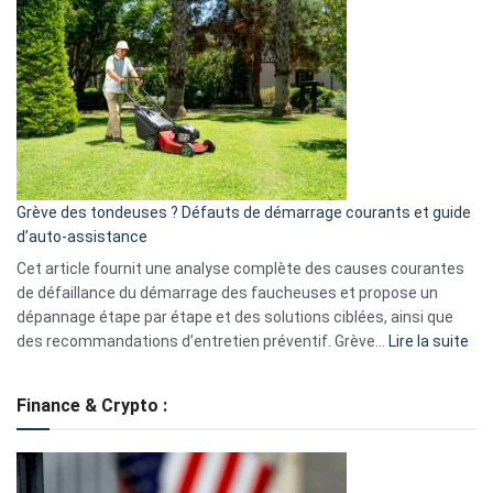
GitHub
une
caméra
de
surveillance
?
5
avantages
essentiels
Grève des tondeuses ? Défauts de démarrage courants et guide
de
d’auto-assistance
la
S330
Cet article fournit une analyse complète des causes courantes
eufy
de défaillance du démarrage des faucheuses et propose un
dépannage étape par étape et des solutions ciblées, ainsi que
:
des recommandations d’entretien préventif. Grève…
Lire la suite
Grè
de
Finance & Crypto :
to
?
Déf
de