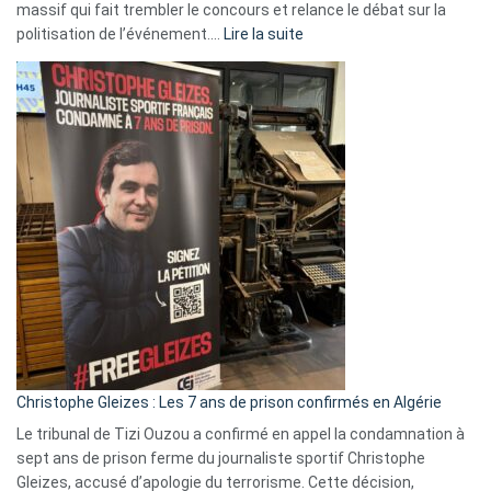
massif qui fait trembler le concours et relance le débat sur la
:
politisation de l’événement.…
Lire la suite
Boycott
Eurovision
2026
:
Pays-
Bas,
Espagne,
Irlande
et
Slovénie
rejettent
la
présence
d’Israël
Christophe Gleizes : Les 7 ans de prison confirmés en Algérie
Le tribunal de Tizi Ouzou a confirmé en appel la condamnation à
sept ans de prison ferme du journaliste sportif Christophe
Gleizes, accusé d’apologie du terrorisme. Cette décision,