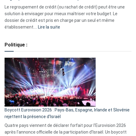
début
Le regroupement de crédit (ou rachat de crédit) peut être une
2023
solution à envisager pour mieux maîtriser votre budget. Le
dossier de crédit est pris en charge par un seul et même
:
établissement.…
Lire la suite
Regroupement
de
Politique :
crédits,
comment
ça
marche
?
Boycott Eurovision 2026 : Pays-Bas, Espagne, Irlande et Slovénie
rejettent la présence d’Israël
Quatre pays viennent de déclarer forfait pour l’Eurovision 2026
après l’annonce officielle de la participation d’Israël. Un boycott