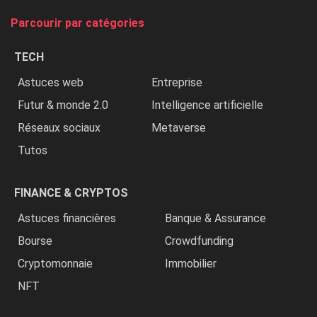
tue
Parcourir par catégories
les
chrétiens
TECH
»
Astuces web
Entreprise
Futur & monde 2.0
Intelligence artificielle
Réseaux sociaux
Metaverse
Tutos
FINANCE & CRYPTOS
Astuces financières
Banque & Assurance
Bourse
Crowdfunding
Cryptomonnaie
Immobilier
NFT