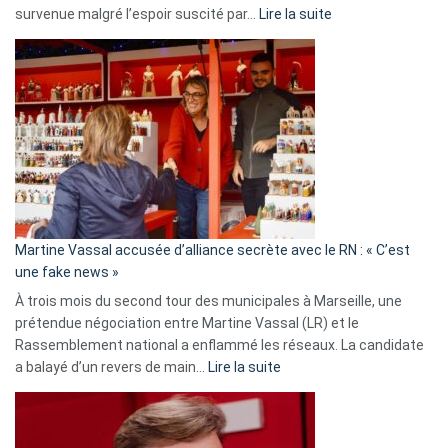
:
survenue malgré l’espoir suscité par…
Lire la suite
Christophe
Gleizes
:
Les
7
ans
de
prison
confirmés
en
Martine Vassal accusée d’alliance secrète avec le RN : « C’est
Algérie
une fake news »
À trois mois du second tour des municipales à Marseille, une
prétendue négociation entre Martine Vassal (LR) et le
Rassemblement national a enflammé les réseaux. La candidate
:
a balayé d’un revers de main…
Lire la suite
Martine
Vassal
accusée