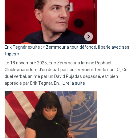
d’alliance
secrète
avec
le
RN
:
«
Erik Tegnér exulte : « Zemmour a tout défoncé, il parle avec ses
C’est
tripes »
une
Le 18 novembre 2025, Éric Zemmour a laminé Raphaël
fake
Glucksmann lors d’un débat particulièrement tendu sur LCI, Ce
news
duel verbal, animé par un David Pujadas dépassé, est bien
»
:
apprécié par Erik Tegnér. En…
Lire la suite
Erik
Tegnér
exulte
:
« Zemmour
a
tout
défoncé,