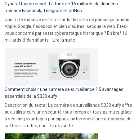
Cyberattaque record : La fuite de 16 milliards de données
comparer
menace Facebook, Telegram et GitHub
vos
goûts
Une fuite massive de 16 milliards de mots de passe qui touche
musicaux
Apple, Google, Facebook et bien d’autres, secoue le web. Êtes-
avec
vous concerné par cette cyberattaque historique ? En bref 16
9
:
milliards d’identifiants…
Lire la suite
amis
Cyberattaque
!
record
:
La
fuite
de
16
Comment choisir une caméra de surveillance ? 5 avantages
milliards
essentiels de la S330 eufy
de
Description du texte : La caméra de surveillance S330 eufy offre
données
aux utilisateurs une sécurité tous temps et tous azimuts grâce
menace
à ses cinq avantages principaux, notamment une autonomie de
Facebook,
:
batterie illimitée, une…
Lire la suite
Telegram
Comment
et
choisir