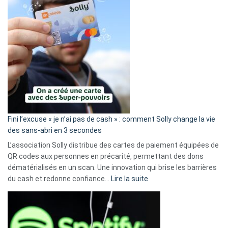
Fini l’excuse « je n’ai pas de cash » : comment Solly change la vie
des sans-abri en 3 secondes
L’association Solly distribue des cartes de paiement équipées de
QR codes aux personnes en précarité, permettant des dons
dématérialisés en un scan. Une innovation qui brise les barrières
:
du cash et redonne confiance…
Lire la suite
Fini
l’excuse
«
je