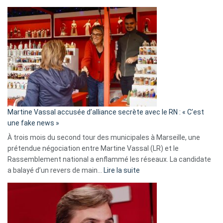
Christophe
Gleizes
:
Les
7
ans
de
prison
confirmés
en
Martine Vassal accusée d’alliance secrète avec le RN : « C’est
Algérie
une fake news »
À trois mois du second tour des municipales à Marseille, une
prétendue négociation entre Martine Vassal (LR) et le
Rassemblement national a enflammé les réseaux. La candidate
:
a balayé d’un revers de main…
Lire la suite
Martine
Vassal
accusée
d’alliance