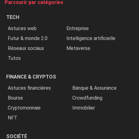
Parcourir par catégories
les
chrétiens
TECH
»
Astuces web
Entreprise
Futur & monde 2.0
Intelligence artificielle
Réseaux sociaux
Metaverse
Tutos
FINANCE & CRYPTOS
Astuces financières
Banque & Assurance
Bourse
Crowdfunding
Cryptomonnaie
Immobilier
NFT
SOCIÉTÉ