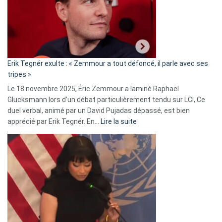
secrète
avec
le
RN
:
«
Erik Tegnér exulte : « Zemmour a tout défoncé, il parle avec ses
C’est
tripes »
une
Le 18 novembre 2025, Éric Zemmour a laminé Raphaël
fake
Glucksmann lors d’un débat particulièrement tendu sur LCI, Ce
news
duel verbal, animé par un David Pujadas dépassé, est bien
»
:
apprécié par Erik Tegnér. En…
Lire la suite
Erik
Tegnér
exulte
:
« Zemmour
a
tout
défoncé,
il