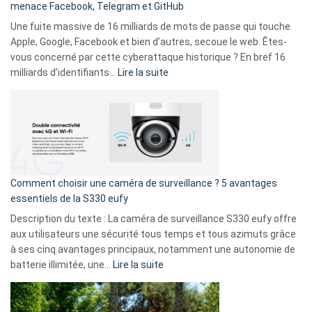
menace Facebook, Telegram et GitHub
vos
goûts
Une fuite massive de 16 milliards de mots de passe qui touche
musicaux
Apple, Google, Facebook et bien d’autres, secoue le web. Êtes-
avec
vous concerné par cette cyberattaque historique ? En bref 16
9
:
milliards d’identifiants…
Lire la suite
amis
Cyberattaque
!
record
:
La
fuite
de
16
Comment choisir une caméra de surveillance ? 5 avantages
milliards
essentiels de la S330 eufy
de
Description du texte : La caméra de surveillance S330 eufy offre
données
aux utilisateurs une sécurité tous temps et tous azimuts grâce
menace
à ses cinq avantages principaux, notamment une autonomie de
Facebook,
:
batterie illimitée, une…
Lire la suite
Telegram
Comment
et
choisir
GitHub
une