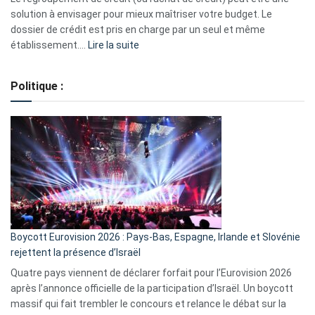
2023
solution à envisager pour mieux maîtriser votre budget. Le
dossier de crédit est pris en charge par un seul et même
:
établissement.…
Lire la suite
Regroupement
de
Politique :
crédits,
comment
ça
marche
?
Boycott Eurovision 2026 : Pays-Bas, Espagne, Irlande et Slovénie
rejettent la présence d’Israël
Quatre pays viennent de déclarer forfait pour l’Eurovision 2026
après l’annonce officielle de la participation d’Israël. Un boycott
massif qui fait trembler le concours et relance le débat sur la