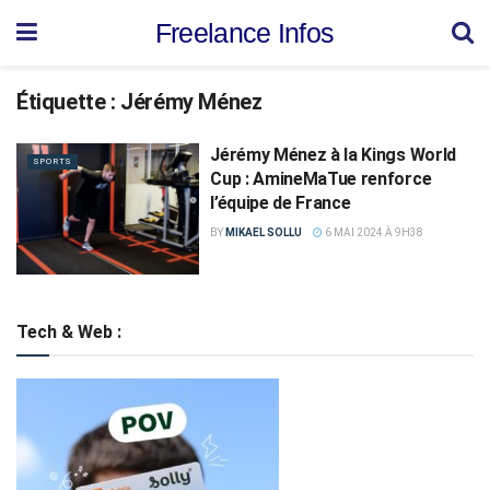
Freelance Infos
Étiquette :
Jérémy Ménez
Jérémy Ménez à la Kings World
SPORTS
Cup : AmineMaTue renforce
l’équipe de France
BY
MIKAEL SOLLU
6 MAI 2024 À 9H38
Tech & Web :