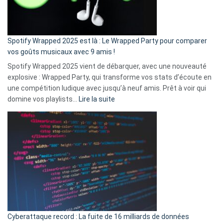
pas
de
cash
»
Spotify Wrapped 2025 est là : Le Wrapped Party pour comparer
:
vos goûts musicaux avec 9 amis !
comment
Spotify Wrapped 2025 vient de débarquer, avec une nouveauté
Solly
explosive : Wrapped Party, qui transforme vos stats d’écoute en
change
une compétition ludique avec jusqu’à neuf amis. Prêt à voir qui
la
:
domine vos playlists…
Lire la suite
vie
Spotify
des
Wrapped
sans-
2025
abri
est
en
là
3
:
secondes
Le
Wrapped
Party
pour
Cyberattaque record : La fuite de 16 milliards de données
comparer