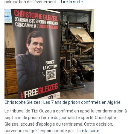
:
politisation de l’événement.…
Lire la suite
Boycott
Eurovision
2026
:
Pays-
Bas,
Espagne,
Irlande
et
Slovénie
rejettent
la
présence
d’Israël
Christophe Gleizes : Les 7 ans de prison confirmés en Algérie
Le tribunal de Tizi Ouzou a confirmé en appel la condamnation à
sept ans de prison ferme du journaliste sportif Christophe
Gleizes, accusé d’apologie du terrorisme. Cette décision,
:
survenue malgré l’espoir suscité par…
Lire la suite