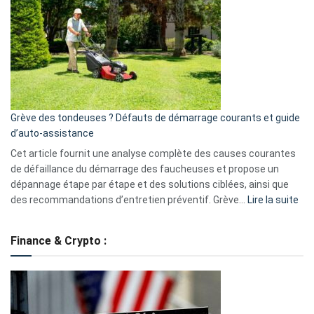
caméra
de
surveillance
?
5
avantages
essentiels
Grève des tondeuses ? Défauts de démarrage courants et guide
de
d’auto-assistance
la
S330
Cet article fournit une analyse complète des causes courantes
eufy
de défaillance du démarrage des faucheuses et propose un
dépannage étape par étape et des solutions ciblées, ainsi que
:
des recommandations d’entretien préventif. Grève…
Lire la suite
Grè
de
Finance & Crypto :
to
?
Déf
de
dé