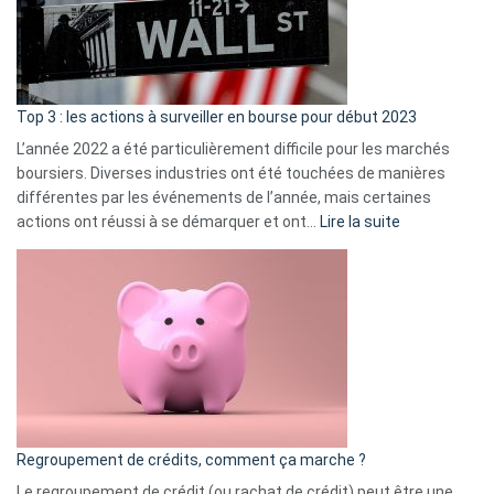
cou
et
gui
d’a
ass
Top 3 : les actions à surveiller en bourse pour début 2023
L’année 2022 a été particulièrement difficile pour les marchés
boursiers. Diverses industries ont été touchées de manières
différentes par les événements de l’année, mais certaines
:
actions ont réussi à se démarquer et ont…
Lire la suite
Top
3
:
les
actions
à
surveiller
en
bourse
Regroupement de crédits, comment ça marche ?
pour
début
Le regroupement de crédit (ou rachat de crédit) peut être une