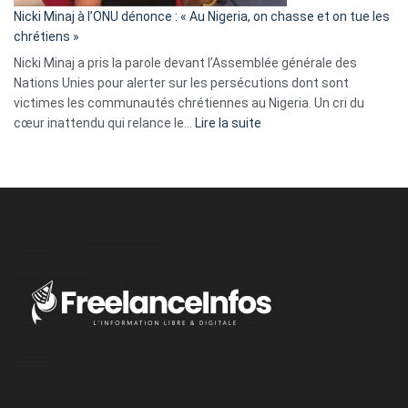
parle
Nicki Minaj à l’ONU dénonce : « Au Nigeria, on chasse et on tue les
avec
chrétiens »
ses
Nicki Minaj a pris la parole devant l’Assemblée générale des
tripes »
Nations Unies pour alerter sur les persécutions dont sont
victimes les communautés chrétiennes au Nigeria. Un cri du
:
cœur inattendu qui relance le…
Lire la suite
Nicki
Minaj
à
l’ONU
dénonce
:
«
Au
Nigeria,
on
chasse
et
on
tue