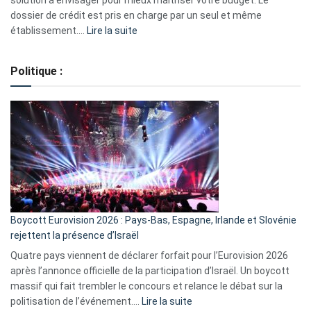
solution à envisager pour mieux maîtriser votre budget. Le
dossier de crédit est pris en charge par un seul et même
:
établissement.…
Lire la suite
Regroupement
de
Politique :
crédits,
comment
ça
marche
?
Boycott Eurovision 2026 : Pays-Bas, Espagne, Irlande et Slovénie
rejettent la présence d’Israël
Quatre pays viennent de déclarer forfait pour l’Eurovision 2026
après l’annonce officielle de la participation d’Israël. Un boycott
massif qui fait trembler le concours et relance le débat sur la
:
politisation de l’événement.…
Lire la suite