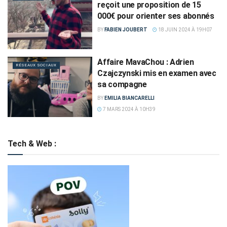
reçoit une proposition de 15
000€ pour orienter ses abonnés
BY
FABIEN JOUBERT
18 JUIN 2024 À 19H07
Affaire MavaChou : Adrien
RÉSEAUX SOCIAUX
Czajczynski mis en examen avec
sa compagne
BY
EMILIA BIANCARELLI
7 MARS 2024 À 10H39
Tech & Web :