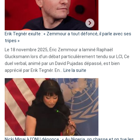
avec
le
RN
:
«
Erik Tegnér exulte : « Zemmour a tout défoncé, il parle avec ses
C’est
tripes »
une
Le 18 novembre 2025, Éric Zemmour a laminé Raphaël
fake
Glucksmann lors d’un débat particulièrement tendu sur LCI, Ce
news
duel verbal, animé par un David Pujadas dépassé, est bien
»
:
apprécié par Erik Tegnér. En…
Lire la suite
Erik
Tegnér
exulte
:
« Zemmour
a
tout
défoncé,
il
parle
Nicki Minaj à l’ONU dénonce : « Au Nigeria, on chasse et on tue les