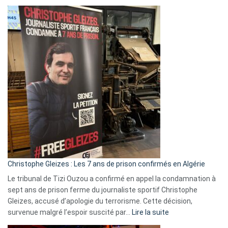
Boycott
Eurovision
2026
:
Pays-
Bas,
Espagne,
Irlande
et
Slovénie
rejettent
la
présence
d’Israël
Christophe Gleizes : Les 7 ans de prison confirmés en Algérie
Le tribunal de Tizi Ouzou a confirmé en appel la condamnation à
sept ans de prison ferme du journaliste sportif Christophe
Gleizes, accusé d’apologie du terrorisme. Cette décision,
:
survenue malgré l’espoir suscité par…
Lire la suite
Christophe