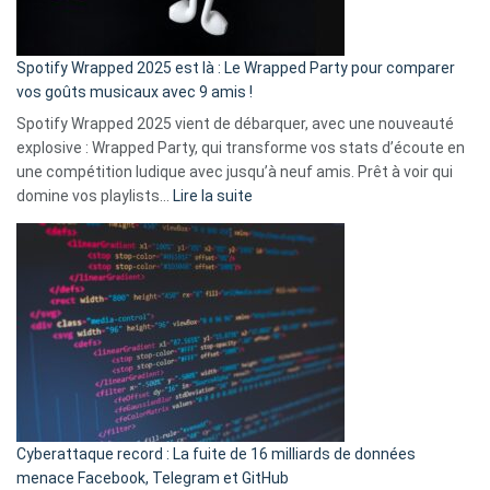
de
cash
»
Spotify Wrapped 2025 est là : Le Wrapped Party pour comparer
:
vos goûts musicaux avec 9 amis !
comment
Spotify Wrapped 2025 vient de débarquer, avec une nouveauté
Solly
explosive : Wrapped Party, qui transforme vos stats d’écoute en
change
une compétition ludique avec jusqu’à neuf amis. Prêt à voir qui
la
:
domine vos playlists…
Lire la suite
vie
Spotify
des
Wrapped
sans-
2025
abri
est
en
là
3
:
secondes
Le
Wrapped
Party
pour
Cyberattaque record : La fuite de 16 milliards de données
comparer
menace Facebook, Telegram et GitHub
vos