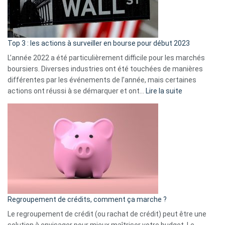
et
gui
d’a
ass
Top 3 : les actions à surveiller en bourse pour début 2023
L’année 2022 a été particulièrement difficile pour les marchés
boursiers. Diverses industries ont été touchées de manières
différentes par les événements de l’année, mais certaines
:
actions ont réussi à se démarquer et ont…
Lire la suite
Top
3
:
les
actions
à
surveiller
en
bourse
Regroupement de crédits, comment ça marche ?
pour
début
Le regroupement de crédit (ou rachat de crédit) peut être une
2023