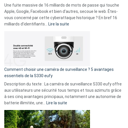
goûts
Une fuite massive de 16 milliards de mots de passe qui touche
musicaux
Apple, Google, Facebook et bien d’autres, secoue le web. Êtes-
avec
vous concerné par cette cyberattaque historique ? En bref 16
9
:
milliards d’identifiants…
Lire la suite
amis
Cyberattaque
!
record
:
La
fuite
de
16
Comment choisir une caméra de surveillance ? 5 avantages
milliards
essentiels de la S330 eufy
de
Description du texte : La caméra de surveillance S330 eufy offre
données
aux utilisateurs une sécurité tous temps et tous azimuts grâce
menace
à ses cinq avantages principaux, notamment une autonomie de
Facebook,
:
batterie illimitée, une…
Lire la suite
Telegram
Comment
et
choisir
GitHub
une
caméra