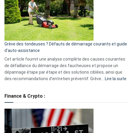
de
surveillance
?
5
avantages
essentiels
Grève des tondeuses ? Défauts de démarrage courants et guide
de
d’auto-assistance
la
S330
Cet article fournit une analyse complète des causes courantes
eufy
de défaillance du démarrage des faucheuses et propose un
dépannage étape par étape et des solutions ciblées, ainsi que
:
des recommandations d’entretien préventif. Grève…
Lire la suite
Grè
de
Finance & Crypto :
to
?
Déf
de
dé
cou