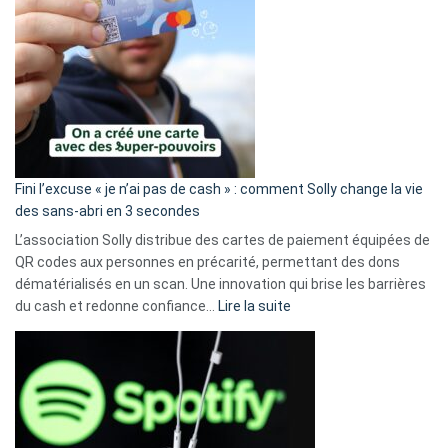
Fini l’excuse « je n’ai pas de cash » : comment Solly change la vie
des sans-abri en 3 secondes
L’association Solly distribue des cartes de paiement équipées de
QR codes aux personnes en précarité, permettant des dons
dématérialisés en un scan. Une innovation qui brise les barrières
:
du cash et redonne confiance…
Lire la suite
Fini
l’excuse
«
je
n’ai
pas