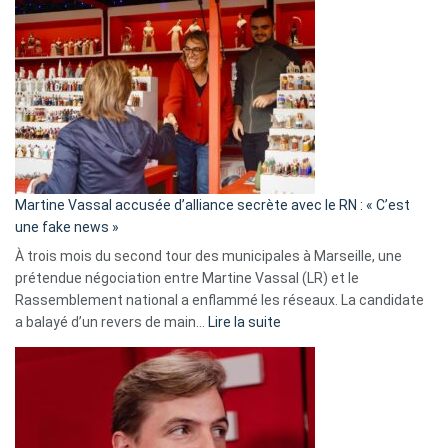
Gleizes
:
Les
7
ans
de
prison
confirmés
en
Martine Vassal accusée d’alliance secrète avec le RN : « C’est
Algérie
une fake news »
À trois mois du second tour des municipales à Marseille, une
prétendue négociation entre Martine Vassal (LR) et le
Rassemblement national a enflammé les réseaux. La candidate
:
a balayé d’un revers de main…
Lire la suite
Martine
Vassal
accusée
d’alliance
secrète