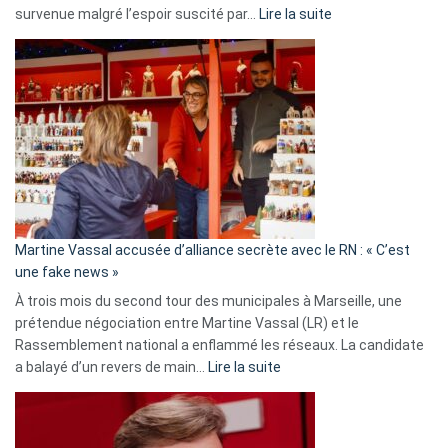
:
survenue malgré l’espoir suscité par…
Lire la suite
Christophe
Gleizes
:
Les
7
ans
de
prison
confirmés
en
Martine Vassal accusée d’alliance secrète avec le RN : « C’est
Algérie
une fake news »
À trois mois du second tour des municipales à Marseille, une
prétendue négociation entre Martine Vassal (LR) et le
Rassemblement national a enflammé les réseaux. La candidate
:
a balayé d’un revers de main…
Lire la suite
Martine
Vassal
accusée