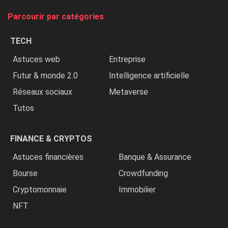
tue
Parcourir par catégories
les
chrétiens
TECH
»
Astuces web
Entreprise
Futur & monde 2.0
Intelligence artificielle
Réseaux sociaux
Metaverse
Tutos
FINANCE & CRYPTOS
Astuces financières
Banque & Assurance
Bourse
Crowdfunding
Cryptomonnaie
Immobilier
NFT