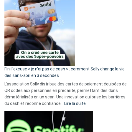
Fini l’excuse « je n’ai pas de cash » : comment Solly change la vie
des sans-abri en 3 secondes
L’association Solly distribue des cartes de paiement équipées de
QR codes aux personnes en précarité, permettant des dons
dématérialisés en un scan. Une innovation qui brise les barrières
:
du cash et redonne confiance…
Lire la suite
Fini
l’excuse
«
je