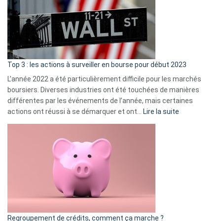
dé
cou
et
gui
d’a
ass
Top 3 : les actions à surveiller en bourse pour début 2023
L’année 2022 a été particulièrement difficile pour les marchés
boursiers. Diverses industries ont été touchées de manières
différentes par les événements de l’année, mais certaines
:
actions ont réussi à se démarquer et ont…
Lire la suite
Top
3
:
les
actions
à
surveiller
en
bourse
Regroupement de crédits, comment ça marche ?
pour