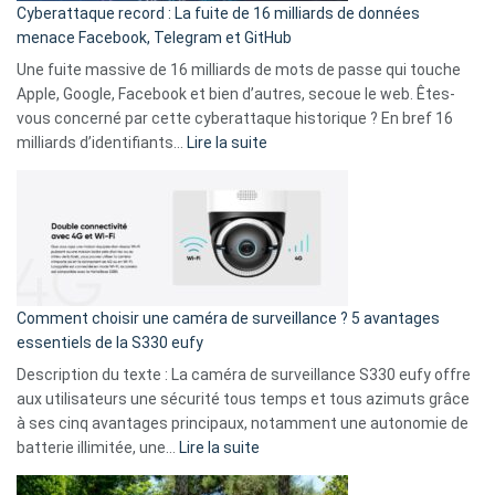
Cyberattaque record : La fuite de 16 milliards de données
comparer
menace Facebook, Telegram et GitHub
vos
goûts
Une fuite massive de 16 milliards de mots de passe qui touche
musicaux
Apple, Google, Facebook et bien d’autres, secoue le web. Êtes-
avec
vous concerné par cette cyberattaque historique ? En bref 16
9
:
milliards d’identifiants…
Lire la suite
amis
Cyberattaque
!
record
:
La
fuite
de
16
Comment choisir une caméra de surveillance ? 5 avantages
milliards
essentiels de la S330 eufy
de
Description du texte : La caméra de surveillance S330 eufy offre
données
aux utilisateurs une sécurité tous temps et tous azimuts grâce
menace
à ses cinq avantages principaux, notamment une autonomie de
Facebook,
:
batterie illimitée, une…
Lire la suite
Telegram
Comment
et
choisir