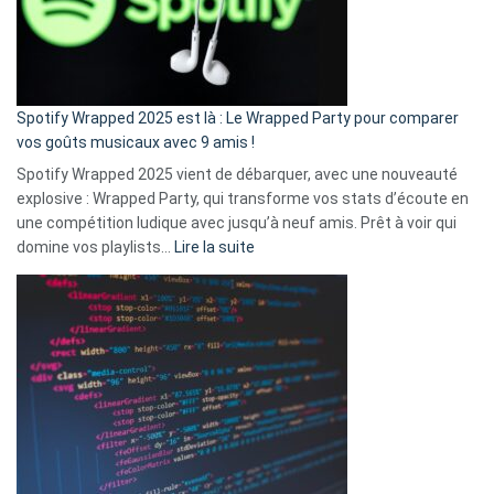
n’ai
pas
de
cash
»
Spotify Wrapped 2025 est là : Le Wrapped Party pour comparer
:
vos goûts musicaux avec 9 amis !
comment
Spotify Wrapped 2025 vient de débarquer, avec une nouveauté
Solly
explosive : Wrapped Party, qui transforme vos stats d’écoute en
change
une compétition ludique avec jusqu’à neuf amis. Prêt à voir qui
la
:
domine vos playlists…
Lire la suite
vie
Spotify
des
Wrapped
sans-
2025
abri
est
en
là
3
:
secondes
Le
Wrapped
Party
pour