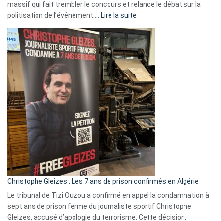
massif qui fait trembler le concours et relance le débat sur la
:
politisation de l’événement.…
Lire la suite
Boycott
Eurovision
2026
:
Pays-
Bas,
Espagne,
Irlande
et
Slovénie
rejettent
la
présence
d’Israël
Christophe Gleizes : Les 7 ans de prison confirmés en Algérie
Le tribunal de Tizi Ouzou a confirmé en appel la condamnation à
sept ans de prison ferme du journaliste sportif Christophe
Gleizes, accusé d’apologie du terrorisme. Cette décision,