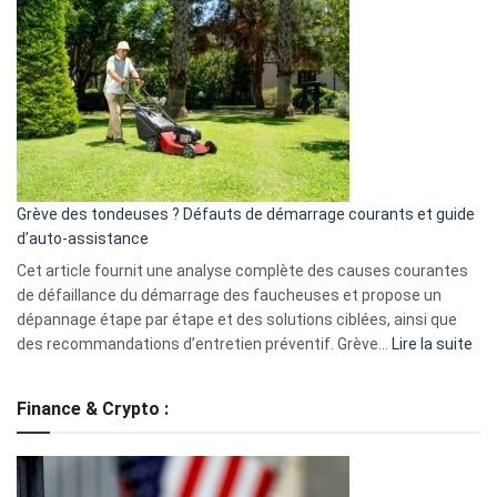
GitHub
une
caméra
de
surveillance
?
5
avantages
essentiels
Grève des tondeuses ? Défauts de démarrage courants et guide
de
d’auto-assistance
la
S330
Cet article fournit une analyse complète des causes courantes
eufy
de défaillance du démarrage des faucheuses et propose un
dépannage étape par étape et des solutions ciblées, ainsi que
:
des recommandations d’entretien préventif. Grève…
Lire la suite
Grè
de
Finance & Crypto :
to
?
Déf
de