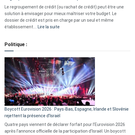
début
Le regroupement de crédit (ou rachat de crédit) peut être une
2023
solution à envisager pour mieux maîtriser votre budget. Le
dossier de crédit est pris en charge par un seul et même
:
établissement.…
Lire la suite
Regroupement
de
Politique :
crédits,
comment
ça
marche
?
Boycott Eurovision 2026 : Pays-Bas, Espagne, Irlande et Slovénie
rejettent la présence d’Israël
Quatre pays viennent de déclarer forfait pour l’Eurovision 2026
après l’annonce officielle de la participation d’Israël. Un boycott