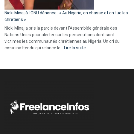
il
parle
Nicki Minaj à l’ONU dénonce : « Au Nigeria, on chasse et on tue les
avec
chrétiens »
ses
Nicki Minaj a pris la parole devant l’Assemblée générale des
tripes »
Nations Unies pour alerter sur les persécutions dont sont
victimes les communautés chrétiennes au Nigeria. Un cri du
:
cœur inattendu qui relance le…
Lire la suite
Nicki
Minaj
à
l’ONU
dénonce
:
«
Au
Nigeria,
on
chasse
et
on