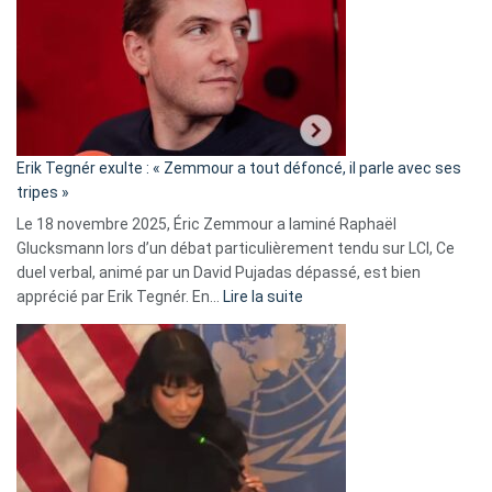
d’alliance
secrète
avec
le
RN
:
«
Erik Tegnér exulte : « Zemmour a tout défoncé, il parle avec ses
C’est
tripes »
une
Le 18 novembre 2025, Éric Zemmour a laminé Raphaël
fake
Glucksmann lors d’un débat particulièrement tendu sur LCI, Ce
news
duel verbal, animé par un David Pujadas dépassé, est bien
»
:
apprécié par Erik Tegnér. En…
Lire la suite
Erik
Tegnér
exulte
:
« Zemmour
a
tout
défoncé,