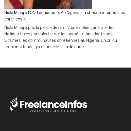
il
parle
Nicki Minaj à l’ONU dénonce : « Au Nigeria, on chasse et on tue les
avec
chrétiens »
ses
Nicki Minaj a pris la parole devant l’Assemblée générale des
tripes »
Nations Unies pour alerter sur les persécutions dont sont
victimes les communautés chrétiennes au Nigeria. Un cri du
:
cœur inattendu qui relance le…
Lire la suite
Nicki
Minaj
à
l’ONU
dénonce
:
«
Au
Nigeria,
on
chasse
et
on