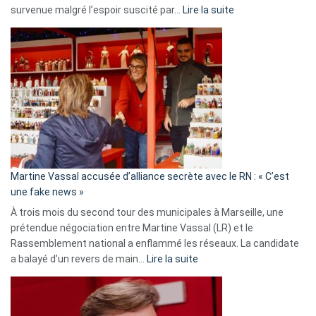
:
survenue malgré l’espoir suscité par…
Lire la suite
Christophe
Gleizes
:
Les
7
ans
de
prison
confirmés
en
Martine Vassal accusée d’alliance secrète avec le RN : « C’est
Algérie
une fake news »
À trois mois du second tour des municipales à Marseille, une
prétendue négociation entre Martine Vassal (LR) et le
Rassemblement national a enflammé les réseaux. La candidate
:
a balayé d’un revers de main…
Lire la suite
Martine
Vassal
accusée