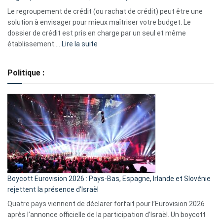
début
Le regroupement de crédit (ou rachat de crédit) peut être une
2023
solution à envisager pour mieux maîtriser votre budget. Le
dossier de crédit est pris en charge par un seul et même
:
établissement.…
Lire la suite
Regroupement
de
Politique :
crédits,
comment
ça
marche
?
Boycott Eurovision 2026 : Pays-Bas, Espagne, Irlande et Slovénie
rejettent la présence d’Israël
Quatre pays viennent de déclarer forfait pour l’Eurovision 2026
après l’annonce officielle de la participation d’Israël. Un boycott