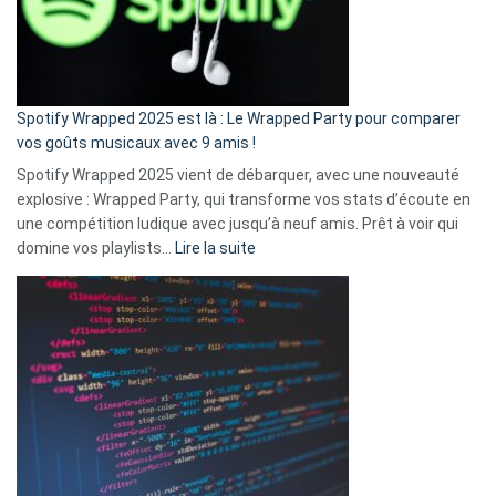
n’ai
pas
de
cash
»
Spotify Wrapped 2025 est là : Le Wrapped Party pour comparer
:
vos goûts musicaux avec 9 amis !
comment
Spotify Wrapped 2025 vient de débarquer, avec une nouveauté
Solly
explosive : Wrapped Party, qui transforme vos stats d’écoute en
change
une compétition ludique avec jusqu’à neuf amis. Prêt à voir qui
la
:
domine vos playlists…
Lire la suite
vie
Spotify
des
Wrapped
sans-
2025
abri
est
en
là
3
:
secondes
Le
Wrapped
Party
pour