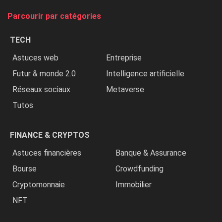
tue
Parcourir par catégories
les
chrétiens
TECH
»
Astuces web
Entreprise
Futur & monde 2.0
Intelligence artificielle
Réseaux sociaux
Metaverse
Tutos
FINANCE & CRYPTOS
Astuces financières
Banque & Assurance
Bourse
Crowdfunding
Cryptomonnaie
Immobilier
NFT