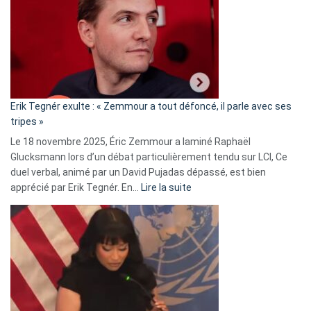
d’alliance
secrète
avec
le
RN
:
«
Erik Tegnér exulte : « Zemmour a tout défoncé, il parle avec ses
C’est
tripes »
une
Le 18 novembre 2025, Éric Zemmour a laminé Raphaël
fake
Glucksmann lors d’un débat particulièrement tendu sur LCI, Ce
news
duel verbal, animé par un David Pujadas dépassé, est bien
»
:
apprécié par Erik Tegnér. En…
Lire la suite
Erik
Tegnér
exulte
:
« Zemmour
a
tout
défoncé,