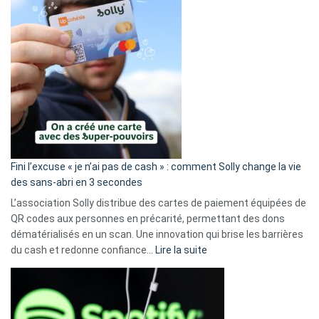
Fini l’excuse « je n’ai pas de cash » : comment Solly change la vie
des sans-abri en 3 secondes
L’association Solly distribue des cartes de paiement équipées de
QR codes aux personnes en précarité, permettant des dons
dématérialisés en un scan. Une innovation qui brise les barrières
:
du cash et redonne confiance…
Lire la suite
Fini
l’excuse
«
je