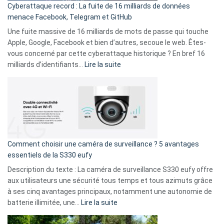
Cyberattaque record : La fuite de 16 milliards de données
comparer
menace Facebook, Telegram et GitHub
vos
goûts
Une fuite massive de 16 milliards de mots de passe qui touche
musicaux
Apple, Google, Facebook et bien d’autres, secoue le web. Êtes-
avec
vous concerné par cette cyberattaque historique ? En bref 16
9
:
milliards d’identifiants…
Lire la suite
amis
Cyberattaque
!
record
:
La
fuite
de
16
Comment choisir une caméra de surveillance ? 5 avantages
milliards
essentiels de la S330 eufy
de
Description du texte : La caméra de surveillance S330 eufy offre
données
aux utilisateurs une sécurité tous temps et tous azimuts grâce
menace
à ses cinq avantages principaux, notamment une autonomie de
Facebook,
:
batterie illimitée, une…
Lire la suite
Telegram
Comment
et
choisir