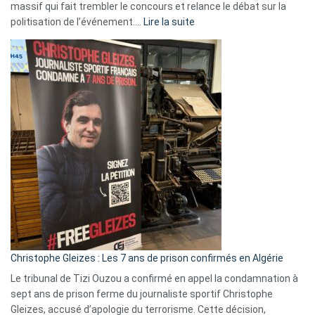
massif qui fait trembler le concours et relance le débat sur la
:
politisation de l’événement.…
Lire la suite
Boycott
Eurovision
2026
:
Pays-
Bas,
Espagne,
Irlande
et
Slovénie
rejettent
la
présence
d’Israël
Christophe Gleizes : Les 7 ans de prison confirmés en Algérie
Le tribunal de Tizi Ouzou a confirmé en appel la condamnation à
sept ans de prison ferme du journaliste sportif Christophe
Gleizes, accusé d’apologie du terrorisme. Cette décision,