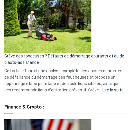
GitHub
une
caméra
de
surveillance
?
5
avantages
essentiels
Grève des tondeuses ? Défauts de démarrage courants et guide
de
d’auto-assistance
la
S330
Cet article fournit une analyse complète des causes courantes
eufy
de défaillance du démarrage des faucheuses et propose un
dépannage étape par étape et des solutions ciblées, ainsi que
:
des recommandations d’entretien préventif. Grève…
Lire la suite
Grè
de
Finance & Crypto :
to
?
Déf
de