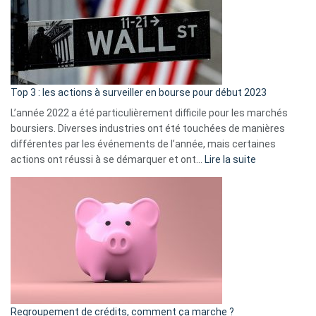
dé
cou
et
gui
d’a
ass
Top 3 : les actions à surveiller en bourse pour début 2023
L’année 2022 a été particulièrement difficile pour les marchés
boursiers. Diverses industries ont été touchées de manières
différentes par les événements de l’année, mais certaines
:
actions ont réussi à se démarquer et ont…
Lire la suite
Top
3
:
les
actions
à
surveiller
en
bourse
Regroupement de crédits, comment ça marche ?
pour