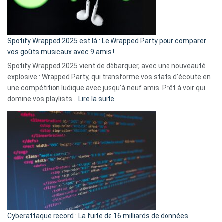
pas
de
cash
»
Spotify Wrapped 2025 est là : Le Wrapped Party pour comparer
:
vos goûts musicaux avec 9 amis !
comment
Spotify Wrapped 2025 vient de débarquer, avec une nouveauté
Solly
explosive : Wrapped Party, qui transforme vos stats d’écoute en
change
une compétition ludique avec jusqu’à neuf amis. Prêt à voir qui
la
:
domine vos playlists…
Lire la suite
vie
Spotify
des
Wrapped
sans-
2025
abri
est
en
là
3
:
secondes
Le
Wrapped
Party
pour
Cyberattaque record : La fuite de 16 milliards de données
comparer