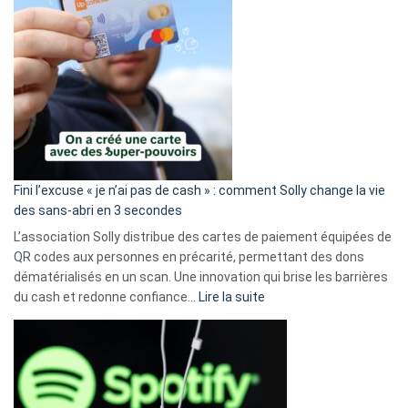
Fini l’excuse « je n’ai pas de cash » : comment Solly change la vie
des sans-abri en 3 secondes
L’association Solly distribue des cartes de paiement équipées de
QR codes aux personnes en précarité, permettant des dons
dématérialisés en un scan. Une innovation qui brise les barrières
:
du cash et redonne confiance…
Lire la suite
Fini
l’excuse
«
je
n’ai