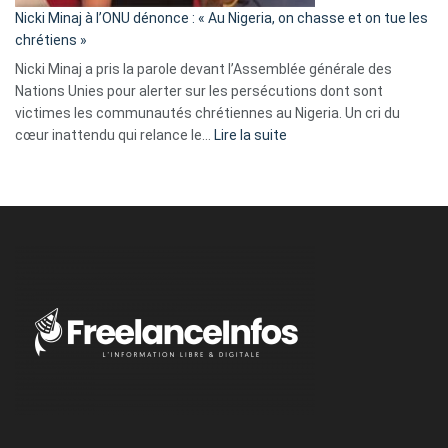
parle
Nicki Minaj à l’ONU dénonce : « Au Nigeria, on chasse et on tue les
avec
chrétiens »
ses
Nicki Minaj a pris la parole devant l’Assemblée générale des
tripes »
Nations Unies pour alerter sur les persécutions dont sont
victimes les communautés chrétiennes au Nigeria. Un cri du
:
cœur inattendu qui relance le…
Lire la suite
Nicki
Minaj
à
l’ONU
dénonce
:
«
Au
Nigeria,
on
chasse
et
on
tue