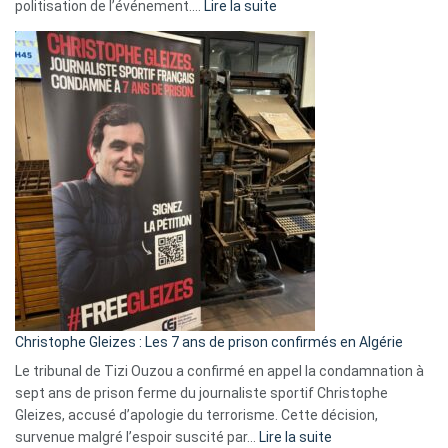
:
politisation de l’événement.…
Lire la suite
Boycott
Eurovision
2026
:
Pays-
Bas,
Espagne,
Irlande
et
Slovénie
rejettent
la
présence
d’Israël
Christophe Gleizes : Les 7 ans de prison confirmés en Algérie
Le tribunal de Tizi Ouzou a confirmé en appel la condamnation à
sept ans de prison ferme du journaliste sportif Christophe
Gleizes, accusé d’apologie du terrorisme. Cette décision,
:
survenue malgré l’espoir suscité par…
Lire la suite