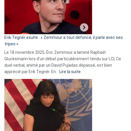
secrète
avec
le
RN
:
«
Erik Tegnér exulte : « Zemmour a tout défoncé, il parle avec ses
C’est
tripes »
une
Le 18 novembre 2025, Éric Zemmour a laminé Raphaël
fake
Glucksmann lors d’un débat particulièrement tendu sur LCI, Ce
news
duel verbal, animé par un David Pujadas dépassé, est bien
»
:
apprécié par Erik Tegnér. En…
Lire la suite
Erik
Tegnér
exulte
:
« Zemmour
a
tout
défoncé,
il