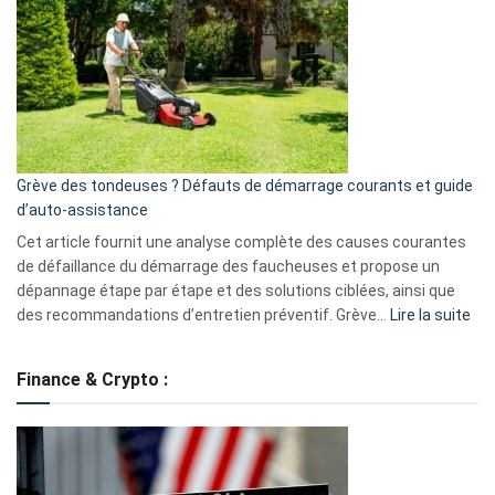
caméra
de
surveillance
?
5
avantages
essentiels
Grève des tondeuses ? Défauts de démarrage courants et guide
de
d’auto-assistance
la
S330
Cet article fournit une analyse complète des causes courantes
eufy
de défaillance du démarrage des faucheuses et propose un
dépannage étape par étape et des solutions ciblées, ainsi que
:
des recommandations d’entretien préventif. Grève…
Lire la suite
Grè
de
Finance & Crypto :
to
?
Déf
de
dé