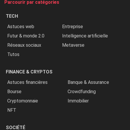
Parcourir par catégories
les
chrétiens
TECH
»
Astuces web
Entreprise
Futur & monde 2.0
Intelligence artificielle
Réseaux sociaux
Metaverse
Tutos
FINANCE & CRYPTOS
Astuces financières
Banque & Assurance
Bourse
Crowdfunding
Cryptomonnaie
Immobilier
NFT
SOCIÉTÉ