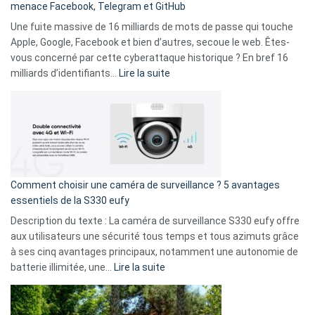
menace Facebook, Telegram et GitHub
vos
goûts
Une fuite massive de 16 milliards de mots de passe qui touche
musicaux
Apple, Google, Facebook et bien d’autres, secoue le web. Êtes-
avec
vous concerné par cette cyberattaque historique ? En bref 16
9
:
milliards d’identifiants…
Lire la suite
amis
Cyberattaque
!
record
:
La
fuite
de
16
Comment choisir une caméra de surveillance ? 5 avantages
milliards
essentiels de la S330 eufy
de
Description du texte : La caméra de surveillance S330 eufy offre
données
aux utilisateurs une sécurité tous temps et tous azimuts grâce
menace
à ses cinq avantages principaux, notamment une autonomie de
Facebook,
:
batterie illimitée, une…
Lire la suite
Telegram
Comment
et
choisir
GitHub
une