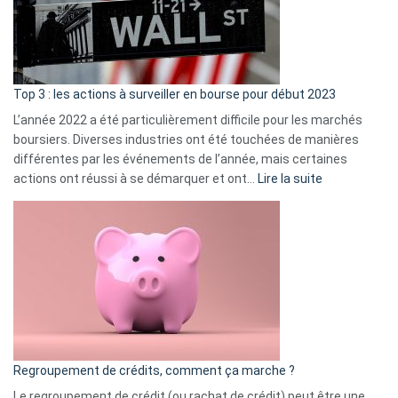
cou
et
gui
d’a
ass
Top 3 : les actions à surveiller en bourse pour début 2023
L’année 2022 a été particulièrement difficile pour les marchés
boursiers. Diverses industries ont été touchées de manières
différentes par les événements de l’année, mais certaines
:
actions ont réussi à se démarquer et ont…
Lire la suite
Top
3
:
les
actions
à
surveiller
en
bourse
Regroupement de crédits, comment ça marche ?
pour
début
Le regroupement de crédit (ou rachat de crédit) peut être une