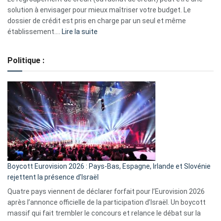
2023
solution à envisager pour mieux maîtriser votre budget. Le
dossier de crédit est pris en charge par un seul et même
:
établissement.…
Lire la suite
Regroupement
de
Politique :
crédits,
comment
ça
marche
?
Boycott Eurovision 2026 : Pays-Bas, Espagne, Irlande et Slovénie
rejettent la présence d’Israël
Quatre pays viennent de déclarer forfait pour l’Eurovision 2026
après l’annonce officielle de la participation d’Israël. Un boycott
massif qui fait trembler le concours et relance le débat sur la