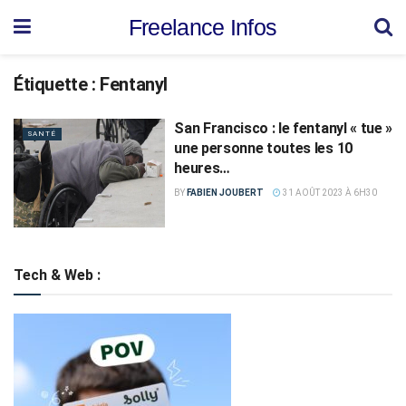
Freelance Infos
Étiquette :
Fentanyl
San Francisco : le fentanyl « tue »
SANTÉ
une personne toutes les 10
heures…
BY
FABIEN JOUBERT
31 AOÛT 2023 À 6H30
Tech & Web :