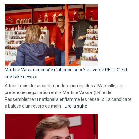
Christophe
Gleizes
:
Les
7
ans
de
prison
confirmés
en
Martine Vassal accusée d’alliance secrète avec le RN : « C’est
Algérie
une fake news »
À trois mois du second tour des municipales à Marseille, une
prétendue négociation entre Martine Vassal (LR) et le
Rassemblement national a enflammé les réseaux. La candidate
:
a balayé d’un revers de main…
Lire la suite
Martine
Vassal
accusée
d’alliance