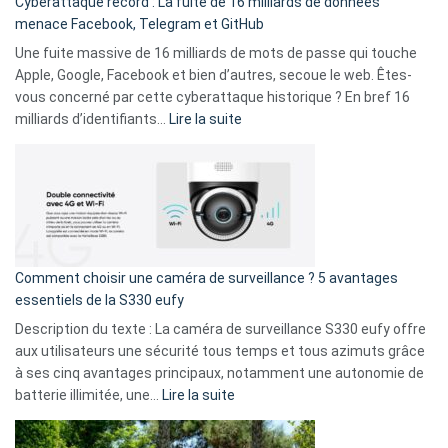
Cyberattaque record : La fuite de 16 milliards de données
comparer
menace Facebook, Telegram et GitHub
vos
goûts
Une fuite massive de 16 milliards de mots de passe qui touche
musicaux
Apple, Google, Facebook et bien d’autres, secoue le web. Êtes-
avec
vous concerné par cette cyberattaque historique ? En bref 16
9
:
milliards d’identifiants…
Lire la suite
amis
Cyberattaque
!
record
:
La
fuite
de
16
Comment choisir une caméra de surveillance ? 5 avantages
milliards
essentiels de la S330 eufy
de
Description du texte : La caméra de surveillance S330 eufy offre
données
aux utilisateurs une sécurité tous temps et tous azimuts grâce
menace
à ses cinq avantages principaux, notamment une autonomie de
Facebook,
:
batterie illimitée, une…
Lire la suite
Telegram
Comment
et
choisir
GitHub