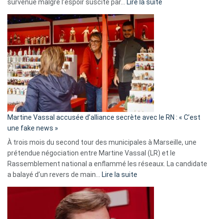
:
survenue malgré l’espoir suscité par…
Lire la suite
Christophe
Gleizes
:
Les
7
ans
de
prison
confirmés
en
Martine Vassal accusée d’alliance secrète avec le RN : « C’est
Algérie
une fake news »
À trois mois du second tour des municipales à Marseille, une
prétendue négociation entre Martine Vassal (LR) et le
Rassemblement national a enflammé les réseaux. La candidate
:
a balayé d’un revers de main…
Lire la suite
Martine
Vassal
accusée
d’alliance