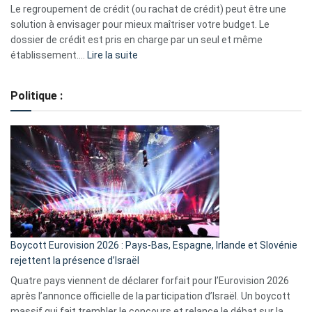
début
Le regroupement de crédit (ou rachat de crédit) peut être une
2023
solution à envisager pour mieux maîtriser votre budget. Le
dossier de crédit est pris en charge par un seul et même
:
établissement.…
Lire la suite
Regroupement
de
Politique :
crédits,
comment
ça
marche
?
Boycott Eurovision 2026 : Pays-Bas, Espagne, Irlande et Slovénie
rejettent la présence d’Israël
Quatre pays viennent de déclarer forfait pour l’Eurovision 2026
après l’annonce officielle de la participation d’Israël. Un boycott
massif qui fait trembler le concours et relance le débat sur la