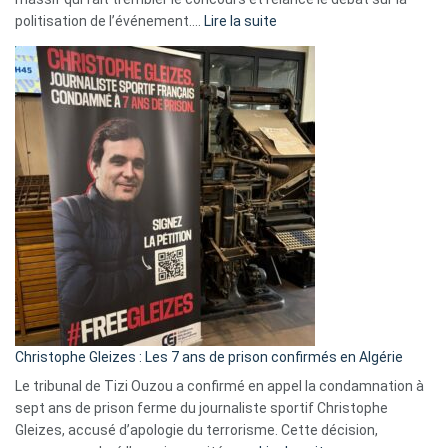
:
politisation de l’événement.…
Lire la suite
Boycott
Eurovision
2026
:
Pays-
Bas,
Espagne,
Irlande
et
Slovénie
rejettent
la
présence
d’Israël
Christophe Gleizes : Les 7 ans de prison confirmés en Algérie
Le tribunal de Tizi Ouzou a confirmé en appel la condamnation à
sept ans de prison ferme du journaliste sportif Christophe
Gleizes, accusé d’apologie du terrorisme. Cette décision,