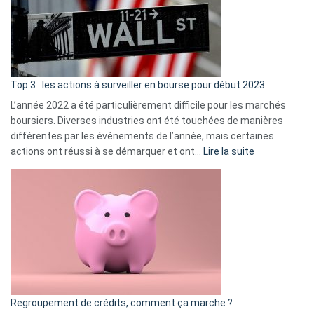
dé
cou
et
gui
d’a
ass
Top 3 : les actions à surveiller en bourse pour début 2023
L’année 2022 a été particulièrement difficile pour les marchés
boursiers. Diverses industries ont été touchées de manières
différentes par les événements de l’année, mais certaines
:
actions ont réussi à se démarquer et ont…
Lire la suite
Top
3
:
les
actions
à
surveiller
en
bourse
Regroupement de crédits, comment ça marche ?
pour