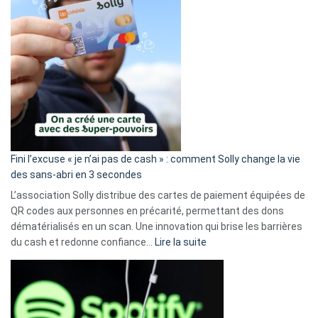
Fini l’excuse « je n’ai pas de cash » : comment Solly change la vie
des sans-abri en 3 secondes
L’association Solly distribue des cartes de paiement équipées de
QR codes aux personnes en précarité, permettant des dons
dématérialisés en un scan. Une innovation qui brise les barrières
:
du cash et redonne confiance…
Lire la suite
Fini
l’excuse
«
je