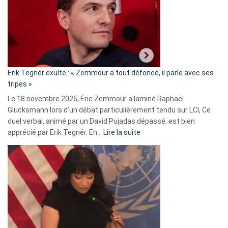
secrète
avec
le
RN
:
«
Erik Tegnér exulte : « Zemmour a tout défoncé, il parle avec ses
C’est
tripes »
une
Le 18 novembre 2025, Éric Zemmour a laminé Raphaël
fake
Glucksmann lors d’un débat particulièrement tendu sur LCI, Ce
news
duel verbal, animé par un David Pujadas dépassé, est bien
»
:
apprécié par Erik Tegnér. En…
Lire la suite
Erik
Tegnér
exulte
:
« Zemmour
a
tout
défoncé,