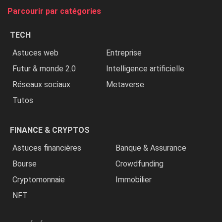
tue
Parcourir par catégories
les
chrétiens
TECH
»
Astuces web
Entreprise
Futur & monde 2.0
Intelligence artificielle
Réseaux sociaux
Metaverse
Tutos
FINANCE & CRYPTOS
Astuces financières
Banque & Assurance
Bourse
Crowdfunding
Cryptomonnaie
Immobilier
NFT