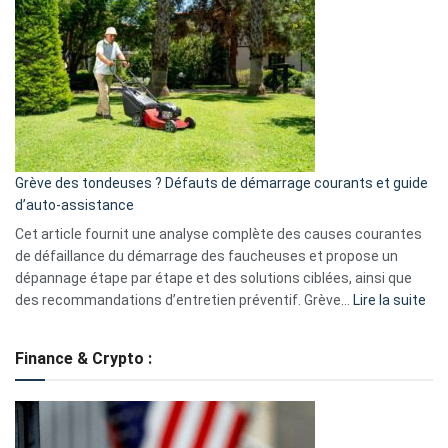
une
caméra
de
surveillance
?
5
avantages
essentiels
Grève des tondeuses ? Défauts de démarrage courants et guide
de
d’auto-assistance
la
S330
Cet article fournit une analyse complète des causes courantes
eufy
de défaillance du démarrage des faucheuses et propose un
dépannage étape par étape et des solutions ciblées, ainsi que
:
des recommandations d’entretien préventif. Grève…
Lire la suite
Grè
de
Finance & Crypto :
to
?
Déf
de