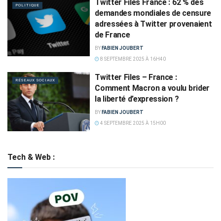
Twitter Files France : 62 % des
POLITIQUE
demandes mondiales de censure
adressées à Twitter provenaient
de France
BY
FABIEN JOUBERT
8 SEPTEMBRE 2025 À 16H40
Twitter Files – France :
RÉSEAUX SOCIAUX
Comment Macron a voulu brider
la liberté d’expression ?
BY
FABIEN JOUBERT
4 SEPTEMBRE 2025 À 15H00
Tech & Web :