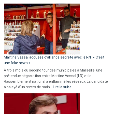
Christophe
Gleizes
:
Les
7
ans
de
prison
confirmés
en
Martine Vassal accusée d’alliance secrète avec le RN : « C’est
Algérie
une fake news »
À trois mois du second tour des municipales à Marseille, une
prétendue négociation entre Martine Vassal (LR) et le
Rassemblement national a enflammé les réseaux. La candidate
:
a balayé d’un revers de main…
Lire la suite
Martine
Vassal
accusée
d’alliance