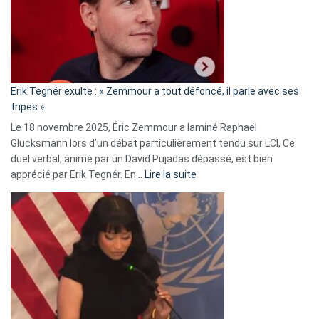
secrète
avec
le
RN
:
«
Erik Tegnér exulte : « Zemmour a tout défoncé, il parle avec ses
C’est
tripes »
une
Le 18 novembre 2025, Éric Zemmour a laminé Raphaël
fake
Glucksmann lors d’un débat particulièrement tendu sur LCI, Ce
news
duel verbal, animé par un David Pujadas dépassé, est bien
»
:
apprécié par Erik Tegnér. En…
Lire la suite
Erik
Tegnér
exulte
:
« Zemmour
a
tout
défoncé,
il