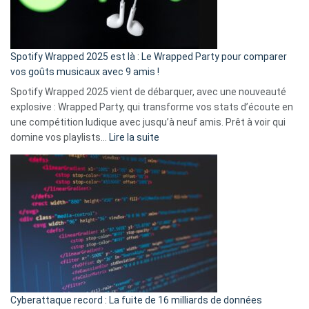
pas
de
cash
»
Spotify Wrapped 2025 est là : Le Wrapped Party pour comparer
:
vos goûts musicaux avec 9 amis !
comment
Spotify Wrapped 2025 vient de débarquer, avec une nouveauté
Solly
explosive : Wrapped Party, qui transforme vos stats d’écoute en
change
une compétition ludique avec jusqu’à neuf amis. Prêt à voir qui
la
:
domine vos playlists…
Lire la suite
vie
Spotify
des
Wrapped
sans-
2025
abri
est
en
là
3
:
secondes
Le
Wrapped
Party
pour
Cyberattaque record : La fuite de 16 milliards de données
comparer