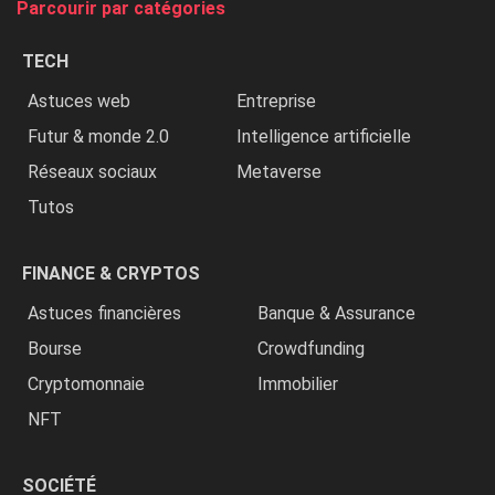
Parcourir par catégories
les
chrétiens
TECH
»
Astuces web
Entreprise
Futur & monde 2.0
Intelligence artificielle
Réseaux sociaux
Metaverse
Tutos
FINANCE & CRYPTOS
Astuces financières
Banque & Assurance
Bourse
Crowdfunding
Cryptomonnaie
Immobilier
NFT
SOCIÉTÉ