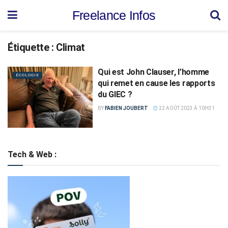
Freelance Infos
Étiquette :
Climat
Qui est John Clauser, l’homme
ÉCOLOGIE
qui remet en cause les rapports
du GIEC ?
BY
FABIEN JOUBERT
22 AOÛT 2023 À 10H31
Tech & Web :