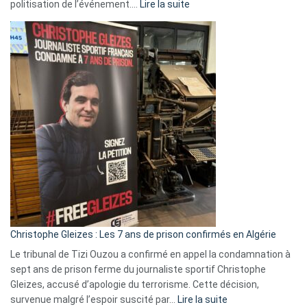
:
politisation de l’événement.…
Lire la suite
Boycott
Eurovision
2026
:
Pays-
Bas,
Espagne,
Irlande
et
Slovénie
rejettent
la
présence
d’Israël
Christophe Gleizes : Les 7 ans de prison confirmés en Algérie
Le tribunal de Tizi Ouzou a confirmé en appel la condamnation à
sept ans de prison ferme du journaliste sportif Christophe
Gleizes, accusé d’apologie du terrorisme. Cette décision,
:
survenue malgré l’espoir suscité par…
Lire la suite