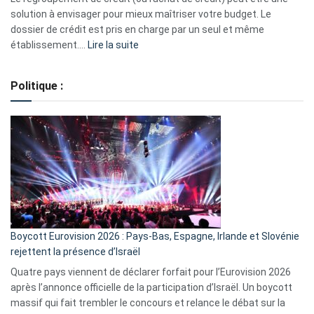
2023
solution à envisager pour mieux maîtriser votre budget. Le
dossier de crédit est pris en charge par un seul et même
:
établissement.…
Lire la suite
Regroupement
de
Politique :
crédits,
comment
ça
marche
?
Boycott Eurovision 2026 : Pays-Bas, Espagne, Irlande et Slovénie
rejettent la présence d’Israël
Quatre pays viennent de déclarer forfait pour l’Eurovision 2026
après l’annonce officielle de la participation d’Israël. Un boycott
massif qui fait trembler le concours et relance le débat sur la