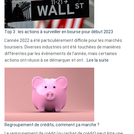
cou
et
gui
d’a
ass
Top 3 : les actions à surveiller en bourse pour début 2023
L’année 2022 a été particulièrement difficile pour les marchés
boursiers. Diverses industries ont été touchées de manières
différentes par les événements de l’année, mais certaines
:
actions ont réussi à se démarquer et ont…
Lire la suite
Top
3
:
les
actions
à
surveiller
en
bourse
Regroupement de crédits, comment ça marche ?
pour
début
Le regroupement de crédit (ou rachat de crédit) peut être une