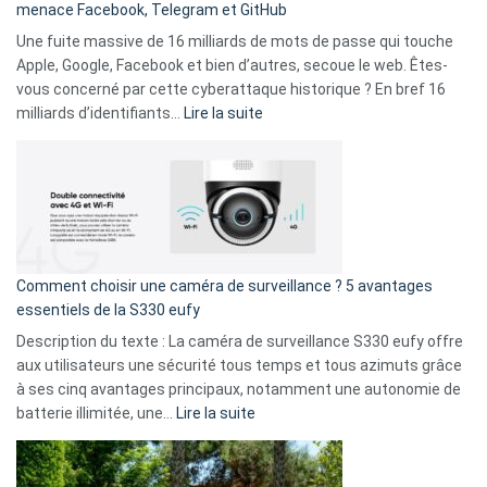
menace Facebook, Telegram et GitHub
vos
goûts
Une fuite massive de 16 milliards de mots de passe qui touche
musicaux
Apple, Google, Facebook et bien d’autres, secoue le web. Êtes-
avec
vous concerné par cette cyberattaque historique ? En bref 16
9
:
milliards d’identifiants…
Lire la suite
amis
Cyberattaque
!
record
:
La
fuite
de
16
Comment choisir une caméra de surveillance ? 5 avantages
milliards
essentiels de la S330 eufy
de
Description du texte : La caméra de surveillance S330 eufy offre
données
aux utilisateurs une sécurité tous temps et tous azimuts grâce
menace
à ses cinq avantages principaux, notamment une autonomie de
Facebook,
:
batterie illimitée, une…
Lire la suite
Telegram
Comment
et
choisir
GitHub
une