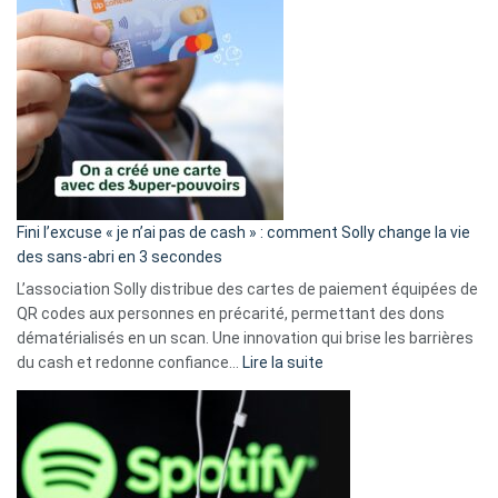
Fini l’excuse « je n’ai pas de cash » : comment Solly change la vie
des sans-abri en 3 secondes
L’association Solly distribue des cartes de paiement équipées de
QR codes aux personnes en précarité, permettant des dons
dématérialisés en un scan. Une innovation qui brise les barrières
:
du cash et redonne confiance…
Lire la suite
Fini
l’excuse
«
je
n’ai