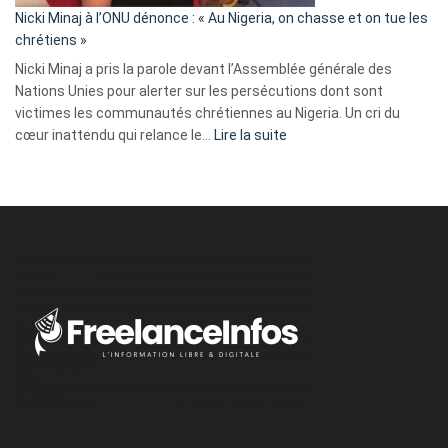
parle
Nicki Minaj à l’ONU dénonce : « Au Nigeria, on chasse et on tue les
avec
chrétiens »
ses
Nicki Minaj a pris la parole devant l’Assemblée générale des
tripes »
Nations Unies pour alerter sur les persécutions dont sont
victimes les communautés chrétiennes au Nigeria. Un cri du
:
cœur inattendu qui relance le…
Lire la suite
Nicki
Minaj
à
l’ONU
dénonce
:
«
Au
Nigeria,
on
chasse
et
on
tue