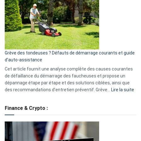
caméra
de
surveillance
?
5
avantages
essentiels
Grève des tondeuses ? Défauts de démarrage courants et guide
de
d’auto-assistance
la
S330
Cet article fournit une analyse complète des causes courantes
eufy
de défaillance du démarrage des faucheuses et propose un
dépannage étape par étape et des solutions ciblées, ainsi que
:
des recommandations d’entretien préventif. Grève…
Lire la suite
Grè
de
Finance & Crypto :
to
?
Déf
de
dé