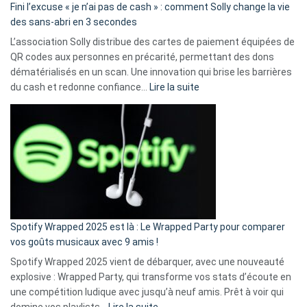
Fini l’excuse « je n’ai pas de cash » : comment Solly change la vie
des sans-abri en 3 secondes
L’association Solly distribue des cartes de paiement équipées de
QR codes aux personnes en précarité, permettant des dons
dématérialisés en un scan. Une innovation qui brise les barrières
:
du cash et redonne confiance…
Lire la suite
Fini
l’excuse
«
je
n’ai
pas
de
cash
»
Spotify Wrapped 2025 est là : Le Wrapped Party pour comparer
:
vos goûts musicaux avec 9 amis !
comment
Spotify Wrapped 2025 vient de débarquer, avec une nouveauté
Solly
explosive : Wrapped Party, qui transforme vos stats d’écoute en
change
une compétition ludique avec jusqu’à neuf amis. Prêt à voir qui
la
:
domine vos playlists…
Lire la suite