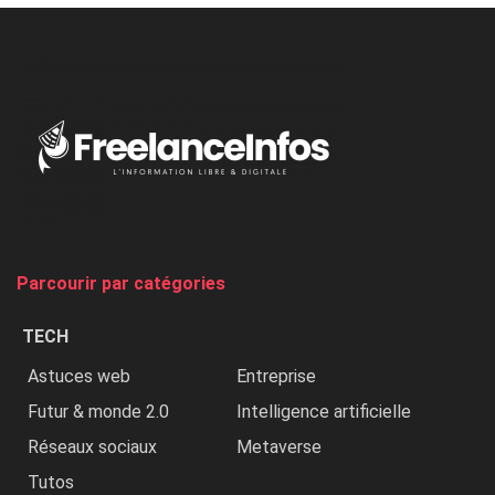
à
l’ONU
dénonce
:
«
Au
Nigeria,
on
chasse
et
on
tue
Parcourir par catégories
les
chrétiens
TECH
»
Astuces web
Entreprise
Futur & monde 2.0
Intelligence artificielle
Réseaux sociaux
Metaverse
Tutos