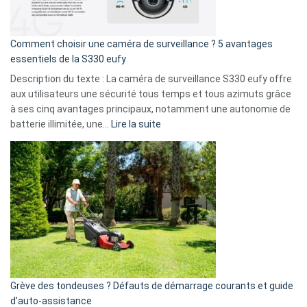
fuite
de
16
Comment choisir une caméra de surveillance ? 5 avantages
milliards
essentiels de la S330 eufy
de
Description du texte : La caméra de surveillance S330 eufy offre
données
aux utilisateurs une sécurité tous temps et tous azimuts grâce
menace
à ses cinq avantages principaux, notamment une autonomie de
Facebook,
:
batterie illimitée, une…
Lire la suite
Telegram
Comment
et
choisir
GitHub
une
caméra
de
surveillance
?
5
avantages
essentiels
Grève des tondeuses ? Défauts de démarrage courants et guide
de
d’auto-assistance
la