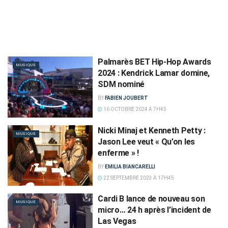
Palmarès BET Hip-Hop Awards
MUSIQUE
2024 : Kendrick Lamar domine,
SDM nominé
BY
FABIEN JOUBERT
16 OCTOBRE 2024 À 7H45
Nicki Minaj et Kenneth Petty :
MUSIQUE
Jason Lee veut « Qu’on les
enferme » !
BY
EMILIA BIANCARELLI
22 SEPTEMBRE 2023 À 17H45
Cardi B lance de nouveau son
MUSIQUE
micro… 24 h après l’incident de
Las Vegas