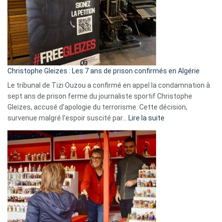
et
Slovénie
rejettent
la
présence
d’Israël
Christophe Gleizes : Les 7 ans de prison confirmés en Algérie
Le tribunal de Tizi Ouzou a confirmé en appel la condamnation à
sept ans de prison ferme du journaliste sportif Christophe
Gleizes, accusé d’apologie du terrorisme. Cette décision,
:
survenue malgré l’espoir suscité par…
Lire la suite
Christophe
Gleizes
:
Les
7
ans
de
prison
confirmés