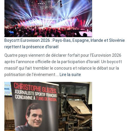
?
Boycott Eurovision 2026 : Pays-Bas, Espagne, Irlande et Slovénie
rejettent la présence d’Israël
Quatre pays viennent de déclarer forfait pour l’Eurovision 2026
après l’annonce officielle de la participation d’Israël. Un boycott
massif qui fait trembler le concours et relance le débat sur la
:
politisation de l’événement.…
Lire la suite
Boycott
Eurovision
2026
:
Pays-
Bas,
Espagne,
Irlande