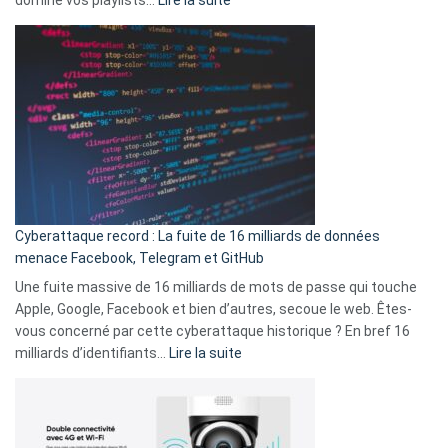
vie
Spotify
des
Wrapped
sans-
2025
abri
est
en
là
3
:
secondes
Le
Wrapped
Party
pour
Cyberattaque record : La fuite de 16 milliards de données
comparer
menace Facebook, Telegram et GitHub
vos
goûts
Une fuite massive de 16 milliards de mots de passe qui touche
musicaux
Apple, Google, Facebook et bien d’autres, secoue le web. Êtes-
avec
vous concerné par cette cyberattaque historique ? En bref 16
9
:
milliards d’identifiants…
Lire la suite
amis
Cyberattaque
!
record
:
La