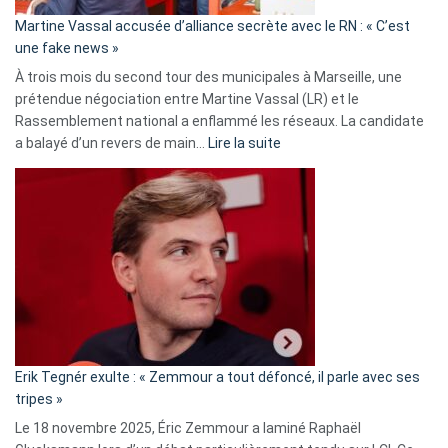
en
Martine Vassal accusée d’alliance secrète avec le RN : « C’est
Algérie
une fake news »
À trois mois du second tour des municipales à Marseille, une
prétendue négociation entre Martine Vassal (LR) et le
Rassemblement national a enflammé les réseaux. La candidate
:
a balayé d’un revers de main…
Lire la suite
Martine
Vassal
accusée
d’alliance
secrète
avec
le
RN
:
«
Erik Tegnér exulte : « Zemmour a tout défoncé, il parle avec ses
C’est
tripes »
une
Le 18 novembre 2025, Éric Zemmour a laminé Raphaël
fake