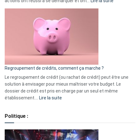
:
actions ont réussi à se démarquer et ont…
Lire la suite
Top
3
:
les
actions
à
surveiller
en
bourse
Regroupement de crédits, comment ça marche ?
pour
début
Le regroupement de crédit (ou rachat de crédit) peut être une
2023
solution à envisager pour mieux maîtriser votre budget. Le
dossier de crédit est pris en charge par un seul et même
:
établissement.…
Lire la suite
Regroupement
de
Politique :
crédits,
comment
ça
marche