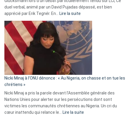
Glucksmann lors d’un débat particulièrement tendu sur LCI, Ce
news
duel verbal, animé par un David Pujadas dépassé, est bien
»
:
apprécié par Erik Tegnér. En…
Lire la suite
Erik
Tegnér
exulte
:
« Zemmour
a
tout
défoncé,
il
parle
Nicki Minaj à l’ONU dénonce : « Au Nigeria, on chasse et on tue les
avec
chrétiens »
ses
Nicki Minaj a pris la parole devant l’Assemblée générale des
tripes »
Nations Unies pour alerter sur les persécutions dont sont
victimes les communautés chrétiennes au Nigeria. Un cri du
:
cœur inattendu qui relance le…
Lire la suite
Nicki
Minaj