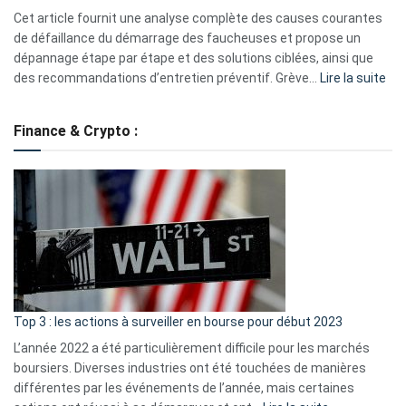
S330
Cet article fournit une analyse complète des causes courantes
eufy
de défaillance du démarrage des faucheuses et propose un
dépannage étape par étape et des solutions ciblées, ainsi que
:
des recommandations d’entretien préventif. Grève…
Lire la suite
Grè
de
Finance & Crypto :
to
?
Déf
de
dé
cou
et
gui
d’a
ass
Top 3 : les actions à surveiller en bourse pour début 2023
L’année 2022 a été particulièrement difficile pour les marchés
boursiers. Diverses industries ont été touchées de manières
différentes par les événements de l’année, mais certaines