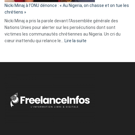
parle
Nicki Minaj à l’ONU dénonce : « Au Nigeria, on chasse et on tue les
avec
chrétiens »
ses
Nicki Minaj a pris la parole devant l’Assemblée générale des
tripes »
Nations Unies pour alerter sur les persécutions dont sont
victimes les communautés chrétiennes au Nigeria. Un cri du
:
cœur inattendu qui relance le…
Lire la suite
Nicki
Minaj
à
l’ONU
dénonce
:
«
Au
Nigeria,
on
chasse
et
on
tue