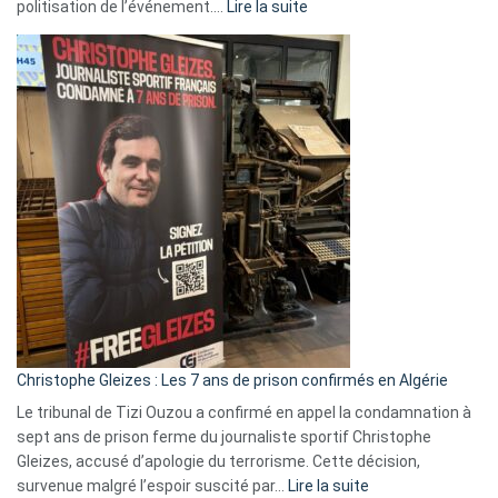
:
politisation de l’événement.…
Lire la suite
Boycott
Eurovision
2026
:
Pays-
Bas,
Espagne,
Irlande
et
Slovénie
rejettent
la
présence
d’Israël
Christophe Gleizes : Les 7 ans de prison confirmés en Algérie
Le tribunal de Tizi Ouzou a confirmé en appel la condamnation à
sept ans de prison ferme du journaliste sportif Christophe
Gleizes, accusé d’apologie du terrorisme. Cette décision,
:
survenue malgré l’espoir suscité par…
Lire la suite