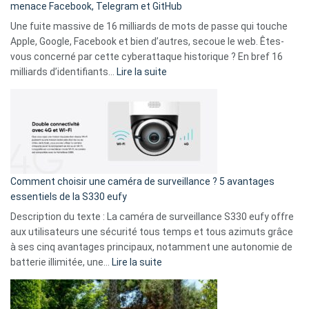
menace Facebook, Telegram et GitHub
vos
goûts
Une fuite massive de 16 milliards de mots de passe qui touche
musicaux
Apple, Google, Facebook et bien d’autres, secoue le web. Êtes-
avec
vous concerné par cette cyberattaque historique ? En bref 16
9
:
milliards d’identifiants…
Lire la suite
amis
Cyberattaque
!
record
:
La
fuite
de
16
Comment choisir une caméra de surveillance ? 5 avantages
milliards
essentiels de la S330 eufy
de
Description du texte : La caméra de surveillance S330 eufy offre
données
aux utilisateurs une sécurité tous temps et tous azimuts grâce
menace
à ses cinq avantages principaux, notamment une autonomie de
Facebook,
:
batterie illimitée, une…
Lire la suite
Telegram
Comment
et
choisir
GitHub
une