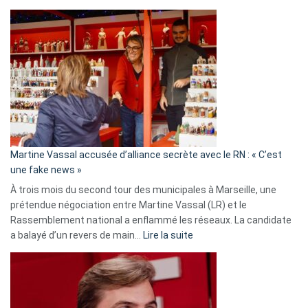
Christophe
Gleizes
:
Les
7
ans
de
prison
confirmés
en
Martine Vassal accusée d’alliance secrète avec le RN : « C’est
Algérie
une fake news »
À trois mois du second tour des municipales à Marseille, une
prétendue négociation entre Martine Vassal (LR) et le
Rassemblement national a enflammé les réseaux. La candidate
:
a balayé d’un revers de main…
Lire la suite
Martine
Vassal
accusée
d’alliance