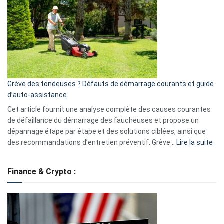
caméra
de
surveillance
?
5
avantages
essentiels
Grève des tondeuses ? Défauts de démarrage courants et guide
de
d’auto-assistance
la
S330
Cet article fournit une analyse complète des causes courantes
eufy
de défaillance du démarrage des faucheuses et propose un
dépannage étape par étape et des solutions ciblées, ainsi que
:
des recommandations d’entretien préventif. Grève…
Lire la suite
Grè
de
Finance & Crypto :
to
?
Déf
de
dé