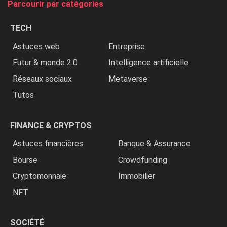
Parcourir par catégories
les
chrétiens
TECH
»
Astuces web
Entreprise
Futur & monde 2.0
Intelligence artificielle
Réseaux sociaux
Metaverse
Tutos
FINANCE & CRYPTOS
Astuces financières
Banque & Assurance
Bourse
Crowdfunding
Cryptomonnaie
Immobilier
NFT
SOCIÉTÉ