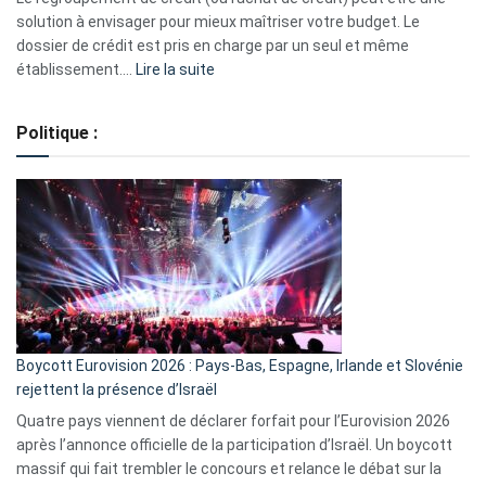
2023
solution à envisager pour mieux maîtriser votre budget. Le
dossier de crédit est pris en charge par un seul et même
:
établissement.…
Lire la suite
Regroupement
de
Politique :
crédits,
comment
ça
marche
?
Boycott Eurovision 2026 : Pays-Bas, Espagne, Irlande et Slovénie
rejettent la présence d’Israël
Quatre pays viennent de déclarer forfait pour l’Eurovision 2026
après l’annonce officielle de la participation d’Israël. Un boycott
massif qui fait trembler le concours et relance le débat sur la