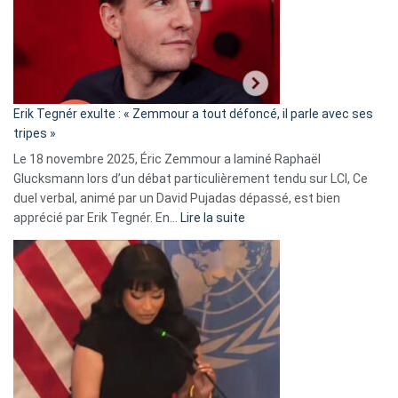
secrète
avec
le
RN
:
«
Erik Tegnér exulte : « Zemmour a tout défoncé, il parle avec ses
C’est
tripes »
une
Le 18 novembre 2025, Éric Zemmour a laminé Raphaël
fake
Glucksmann lors d’un débat particulièrement tendu sur LCI, Ce
news
duel verbal, animé par un David Pujadas dépassé, est bien
»
:
apprécié par Erik Tegnér. En…
Lire la suite
Erik
Tegnér
exulte
:
« Zemmour
a
tout
défoncé,
il