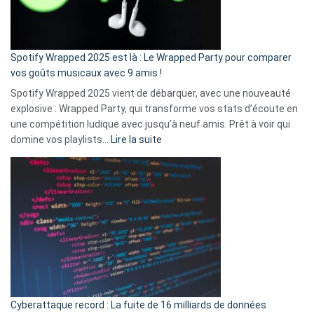
pas
de
cash
»
Spotify Wrapped 2025 est là : Le Wrapped Party pour comparer
:
vos goûts musicaux avec 9 amis !
comment
Spotify Wrapped 2025 vient de débarquer, avec une nouveauté
Solly
explosive : Wrapped Party, qui transforme vos stats d’écoute en
change
une compétition ludique avec jusqu’à neuf amis. Prêt à voir qui
la
:
domine vos playlists…
Lire la suite
vie
Spotify
des
Wrapped
sans-
2025
abri
est
en
là
3
:
secondes
Le
Wrapped
Party
pour
Cyberattaque record : La fuite de 16 milliards de données
comparer