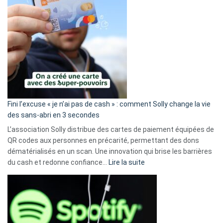
Fini l’excuse « je n’ai pas de cash » : comment Solly change la vie
des sans-abri en 3 secondes
L’association Solly distribue des cartes de paiement équipées de
QR codes aux personnes en précarité, permettant des dons
dématérialisés en un scan. Une innovation qui brise les barrières
:
du cash et redonne confiance…
Lire la suite
Fini
l’excuse
«
je
n’ai