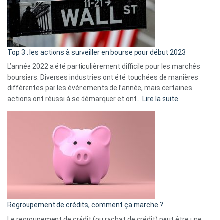
cou
et
gui
d’a
ass
Top 3 : les actions à surveiller en bourse pour début 2023
L’année 2022 a été particulièrement difficile pour les marchés
boursiers. Diverses industries ont été touchées de manières
différentes par les événements de l’année, mais certaines
:
actions ont réussi à se démarquer et ont…
Lire la suite
Top
3
:
les
actions
à
surveiller
en
bourse
Regroupement de crédits, comment ça marche ?
pour
début
Le regroupement de crédit (ou rachat de crédit) peut être une