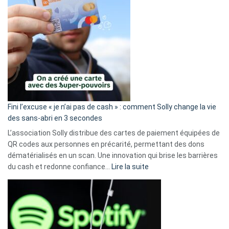
Fini l’excuse « je n’ai pas de cash » : comment Solly change la vie
des sans-abri en 3 secondes
L’association Solly distribue des cartes de paiement équipées de
QR codes aux personnes en précarité, permettant des dons
dématérialisés en un scan. Une innovation qui brise les barrières
:
du cash et redonne confiance…
Lire la suite
Fini
l’excuse
«
je
n’ai