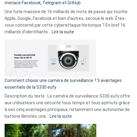
menace Facebook, Telegram et GitHub
vos
goûts
Une fuite massive de 16 milliards de mots de passe qui touche
musicaux
Apple, Google, Facebook et bien d’autres, secoue le web. Êtes-
avec
vous concerné par cette cyberattaque historique ? En bref 16
9
:
milliards d’identifiants…
Lire la suite
amis
Cyberattaque
!
record
:
La
fuite
de
16
Comment choisir une caméra de surveillance ? 5 avantages
milliards
essentiels de la S330 eufy
de
Description du texte : La caméra de surveillance S330 eufy offre
données
aux utilisateurs une sécurité tous temps et tous azimuts grâce
menace
à ses cinq avantages principaux, notamment une autonomie de
Facebook,
:
batterie illimitée, une…
Lire la suite
Telegram
Comment
et
choisir
GitHub
une