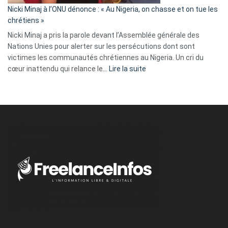
parle
Nicki Minaj à l’ONU dénonce : « Au Nigeria, on chasse et on tue les
avec
chrétiens »
ses
Nicki Minaj a pris la parole devant l’Assemblée générale des
tripes »
Nations Unies pour alerter sur les persécutions dont sont
victimes les communautés chrétiennes au Nigeria. Un cri du
:
cœur inattendu qui relance le…
Lire la suite
Nicki
Minaj
à
l’ONU
dénonce
:
«
Au
Nigeria,
on
chasse
et
on
tue