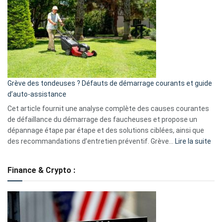
caméra
de
surveillance
?
5
avantages
essentiels
Grève des tondeuses ? Défauts de démarrage courants et guide
de
d’auto-assistance
la
S330
Cet article fournit une analyse complète des causes courantes
eufy
de défaillance du démarrage des faucheuses et propose un
dépannage étape par étape et des solutions ciblées, ainsi que
:
des recommandations d’entretien préventif. Grève…
Lire la suite
Grè
de
Finance & Crypto :
to
?
Déf
de
dé