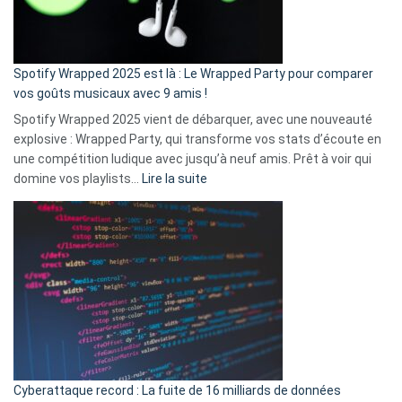
pas
de
cash
»
Spotify Wrapped 2025 est là : Le Wrapped Party pour comparer
:
vos goûts musicaux avec 9 amis !
comment
Spotify Wrapped 2025 vient de débarquer, avec une nouveauté
Solly
explosive : Wrapped Party, qui transforme vos stats d’écoute en
change
une compétition ludique avec jusqu’à neuf amis. Prêt à voir qui
la
:
domine vos playlists…
Lire la suite
vie
Spotify
des
Wrapped
sans-
2025
abri
est
en
là
3
:
secondes
Le
Wrapped
Party
pour
Cyberattaque record : La fuite de 16 milliards de données
comparer