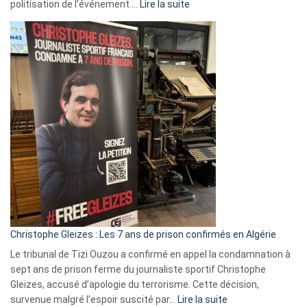
:
politisation de l’événement.…
Lire la suite
Boycott
Eurovision
2026
:
Pays-
Bas,
Espagne,
Irlande
et
Slovénie
rejettent
la
présence
d’Israël
Christophe Gleizes : Les 7 ans de prison confirmés en Algérie
Le tribunal de Tizi Ouzou a confirmé en appel la condamnation à
sept ans de prison ferme du journaliste sportif Christophe
Gleizes, accusé d’apologie du terrorisme. Cette décision,
:
survenue malgré l’espoir suscité par…
Lire la suite