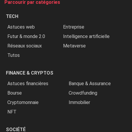
Parcourir par catégories
les
chrétiens
TECH
»
Astuces web
Entreprise
Futur & monde 2.0
Intelligence artificielle
Réseaux sociaux
Metaverse
Tutos
FINANCE & CRYPTOS
Astuces financières
Banque & Assurance
Bourse
Crowdfunding
Cryptomonnaie
Immobilier
NFT
SOCIÉTÉ