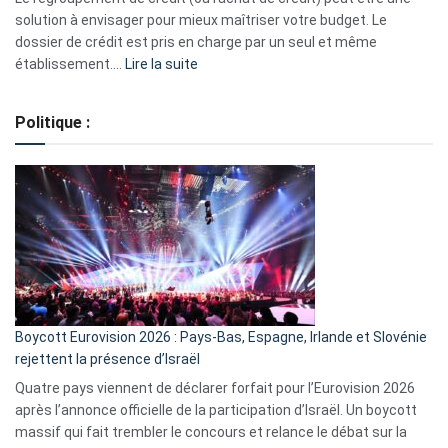
2023
solution à envisager pour mieux maîtriser votre budget. Le
dossier de crédit est pris en charge par un seul et même
:
établissement.…
Lire la suite
Regroupement
de
Politique :
crédits,
comment
ça
marche
?
Boycott Eurovision 2026 : Pays-Bas, Espagne, Irlande et Slovénie
rejettent la présence d’Israël
Quatre pays viennent de déclarer forfait pour l’Eurovision 2026
après l’annonce officielle de la participation d’Israël. Un boycott
massif qui fait trembler le concours et relance le débat sur la