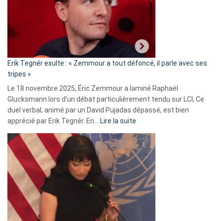
secrète
avec
le
RN
:
«
Erik Tegnér exulte : « Zemmour a tout défoncé, il parle avec ses
C’est
tripes »
une
Le 18 novembre 2025, Éric Zemmour a laminé Raphaël
fake
Glucksmann lors d’un débat particulièrement tendu sur LCI, Ce
news
duel verbal, animé par un David Pujadas dépassé, est bien
»
:
apprécié par Erik Tegnér. En…
Lire la suite
Erik
Tegnér
exulte
:
« Zemmour
a
tout
défoncé,
il