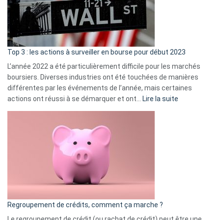
cou
et
gui
d’a
ass
Top 3 : les actions à surveiller en bourse pour début 2023
L’année 2022 a été particulièrement difficile pour les marchés
boursiers. Diverses industries ont été touchées de manières
différentes par les événements de l’année, mais certaines
:
actions ont réussi à se démarquer et ont…
Lire la suite
Top
3
:
les
actions
à
surveiller
en
bourse
Regroupement de crédits, comment ça marche ?
pour
début
Le regroupement de crédit (ou rachat de crédit) peut être une