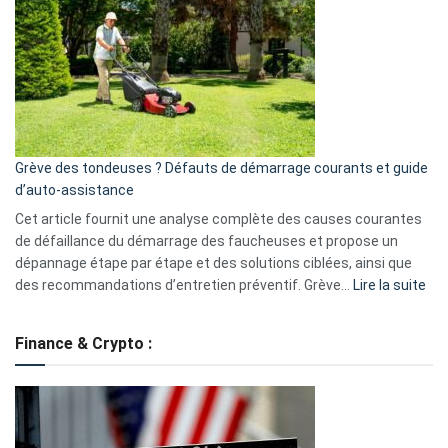
caméra
de
surveillance
?
5
avantages
essentiels
Grève des tondeuses ? Défauts de démarrage courants et guide
de
d’auto-assistance
la
S330
Cet article fournit une analyse complète des causes courantes
eufy
de défaillance du démarrage des faucheuses et propose un
dépannage étape par étape et des solutions ciblées, ainsi que
:
des recommandations d’entretien préventif. Grève…
Lire la suite
Grè
de
Finance & Crypto :
to
?
Déf
de
dé