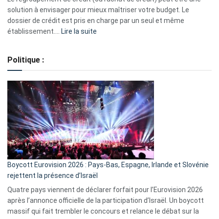
2023
solution à envisager pour mieux maîtriser votre budget. Le
dossier de crédit est pris en charge par un seul et même
:
établissement.…
Lire la suite
Regroupement
de
Politique :
crédits,
comment
ça
marche
?
Boycott Eurovision 2026 : Pays-Bas, Espagne, Irlande et Slovénie
rejettent la présence d’Israël
Quatre pays viennent de déclarer forfait pour l’Eurovision 2026
après l’annonce officielle de la participation d’Israël. Un boycott
massif qui fait trembler le concours et relance le débat sur la