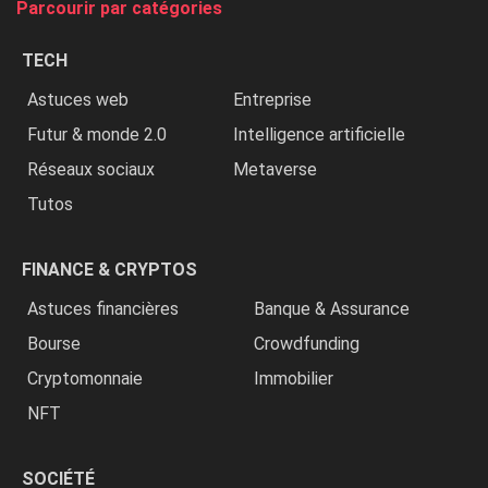
Parcourir par catégories
les
chrétiens
TECH
»
Astuces web
Entreprise
Futur & monde 2.0
Intelligence artificielle
Réseaux sociaux
Metaverse
Tutos
FINANCE & CRYPTOS
Astuces financières
Banque & Assurance
Bourse
Crowdfunding
Cryptomonnaie
Immobilier
NFT
SOCIÉTÉ