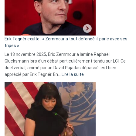
secrète
avec
le
RN
:
«
Erik Tegnér exulte : « Zemmour a tout défoncé, il parle avec ses
C’est
tripes »
une
Le 18 novembre 2025, Éric Zemmour a laminé Raphaël
fake
Glucksmann lors d’un débat particulièrement tendu sur LCI, Ce
news
duel verbal, animé par un David Pujadas dépassé, est bien
»
:
apprécié par Erik Tegnér. En…
Lire la suite
Erik
Tegnér
exulte
:
« Zemmour
a
tout
défoncé,
il