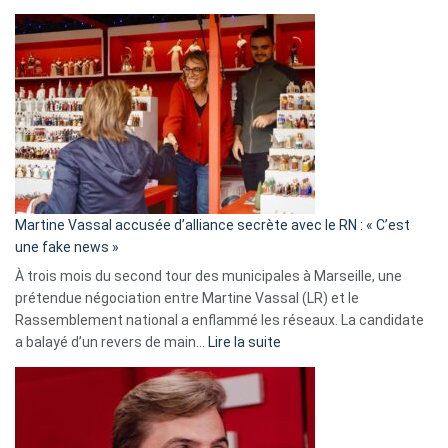
Christophe
Gleizes
:
Les
7
ans
de
prison
confirmés
en
Martine Vassal accusée d’alliance secrète avec le RN : « C’est
Algérie
une fake news »
À trois mois du second tour des municipales à Marseille, une
prétendue négociation entre Martine Vassal (LR) et le
Rassemblement national a enflammé les réseaux. La candidate
:
a balayé d’un revers de main…
Lire la suite
Martine
Vassal
accusée
d’alliance