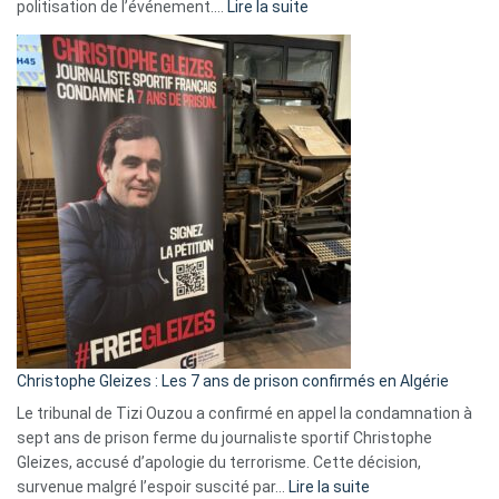
:
politisation de l’événement.…
Lire la suite
Boycott
Eurovision
2026
:
Pays-
Bas,
Espagne,
Irlande
et
Slovénie
rejettent
la
présence
d’Israël
Christophe Gleizes : Les 7 ans de prison confirmés en Algérie
Le tribunal de Tizi Ouzou a confirmé en appel la condamnation à
sept ans de prison ferme du journaliste sportif Christophe
Gleizes, accusé d’apologie du terrorisme. Cette décision,
:
survenue malgré l’espoir suscité par…
Lire la suite