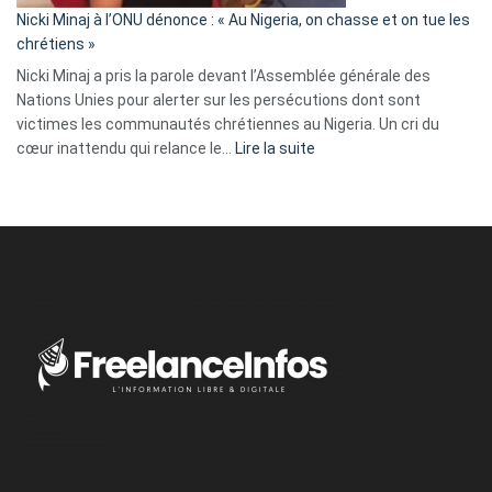
parle
Nicki Minaj à l’ONU dénonce : « Au Nigeria, on chasse et on tue les
avec
chrétiens »
ses
Nicki Minaj a pris la parole devant l’Assemblée générale des
tripes »
Nations Unies pour alerter sur les persécutions dont sont
victimes les communautés chrétiennes au Nigeria. Un cri du
:
cœur inattendu qui relance le…
Lire la suite
Nicki
Minaj
à
l’ONU
dénonce
:
«
Au
Nigeria,
on
chasse
et
on
tue