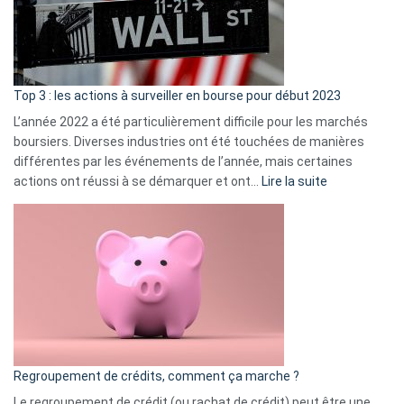
cou
et
gui
d’a
ass
Top 3 : les actions à surveiller en bourse pour début 2023
L’année 2022 a été particulièrement difficile pour les marchés
boursiers. Diverses industries ont été touchées de manières
différentes par les événements de l’année, mais certaines
:
actions ont réussi à se démarquer et ont…
Lire la suite
Top
3
:
les
actions
à
surveiller
en
bourse
Regroupement de crédits, comment ça marche ?
pour
début
Le regroupement de crédit (ou rachat de crédit) peut être une