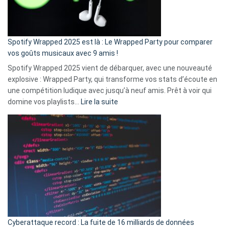
pas
de
cash
»
Spotify Wrapped 2025 est là : Le Wrapped Party pour comparer
:
vos goûts musicaux avec 9 amis !
comment
Spotify Wrapped 2025 vient de débarquer, avec une nouveauté
Solly
explosive : Wrapped Party, qui transforme vos stats d’écoute en
change
une compétition ludique avec jusqu’à neuf amis. Prêt à voir qui
la
:
domine vos playlists…
Lire la suite
vie
Spotify
des
Wrapped
sans-
2025
abri
est
en
là
3
:
secondes
Le
Wrapped
Party
pour
Cyberattaque record : La fuite de 16 milliards de données
comparer