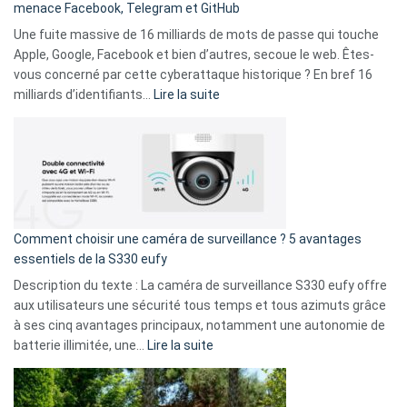
menace Facebook, Telegram et GitHub
vos
goûts
Une fuite massive de 16 milliards de mots de passe qui touche
musicaux
Apple, Google, Facebook et bien d’autres, secoue le web. Êtes-
avec
vous concerné par cette cyberattaque historique ? En bref 16
9
:
milliards d’identifiants…
Lire la suite
amis
Cyberattaque
!
record
:
La
fuite
de
16
Comment choisir une caméra de surveillance ? 5 avantages
milliards
essentiels de la S330 eufy
de
Description du texte : La caméra de surveillance S330 eufy offre
données
aux utilisateurs une sécurité tous temps et tous azimuts grâce
menace
à ses cinq avantages principaux, notamment une autonomie de
Facebook,
:
batterie illimitée, une…
Lire la suite
Telegram
Comment
et
choisir
GitHub
une