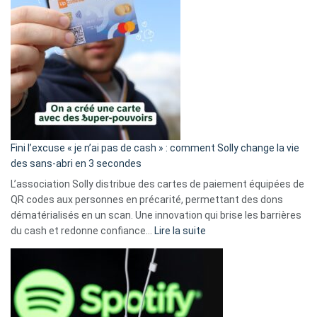
Fini l’excuse « je n’ai pas de cash » : comment Solly change la vie
des sans-abri en 3 secondes
L’association Solly distribue des cartes de paiement équipées de
QR codes aux personnes en précarité, permettant des dons
dématérialisés en un scan. Une innovation qui brise les barrières
:
du cash et redonne confiance…
Lire la suite
Fini
l’excuse
«
je
n’ai