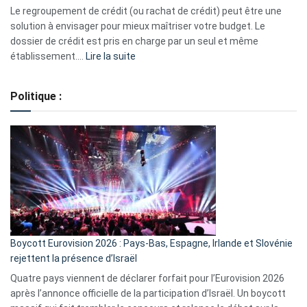
début
Le regroupement de crédit (ou rachat de crédit) peut être une
2023
solution à envisager pour mieux maîtriser votre budget. Le
dossier de crédit est pris en charge par un seul et même
:
établissement.…
Lire la suite
Regroupement
de
Politique :
crédits,
comment
ça
marche
?
Boycott Eurovision 2026 : Pays-Bas, Espagne, Irlande et Slovénie
rejettent la présence d’Israël
Quatre pays viennent de déclarer forfait pour l’Eurovision 2026
après l’annonce officielle de la participation d’Israël. Un boycott