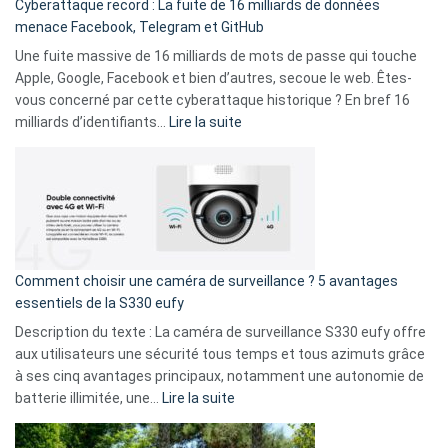
Cyberattaque record : La fuite de 16 milliards de données
comparer
menace Facebook, Telegram et GitHub
vos
goûts
Une fuite massive de 16 milliards de mots de passe qui touche
musicaux
Apple, Google, Facebook et bien d’autres, secoue le web. Êtes-
avec
vous concerné par cette cyberattaque historique ? En bref 16
9
:
milliards d’identifiants…
Lire la suite
amis
Cyberattaque
!
record
:
La
fuite
de
16
Comment choisir une caméra de surveillance ? 5 avantages
milliards
essentiels de la S330 eufy
de
Description du texte : La caméra de surveillance S330 eufy offre
données
aux utilisateurs une sécurité tous temps et tous azimuts grâce
menace
à ses cinq avantages principaux, notamment une autonomie de
Facebook,
:
batterie illimitée, une…
Lire la suite
Telegram
Comment
et
choisir