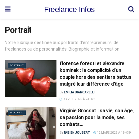
Freelance Infos
Portrait
Notre rubrique destinée aux portraits d'entrepreneurs, de
freelances ou de personnalités. Biographie et information.
florence foresti et alexandre
PORTRAIT
kominek : la complicité d’un
couple hors des sentiers battus
malgré leur différence d’âge
BY
EMILIA BIANCARELLI
9 AVRIL 2025 À 23H23
Virginie Grossat : sa vie, son âge,
PORTRAIT
sa passion pour la mode, ses
combats…
BY
FABIEN JOUBERT
12 MARS 2025 À 19H39