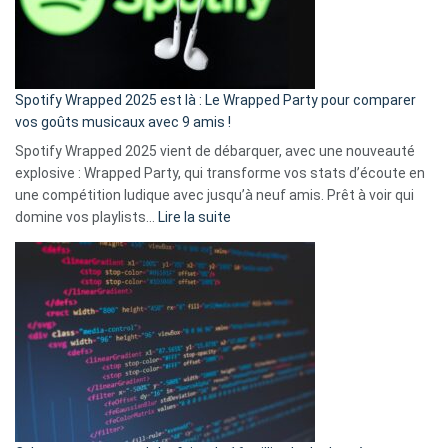
n’ai
pas
de
cash
»
Spotify Wrapped 2025 est là : Le Wrapped Party pour comparer
:
vos goûts musicaux avec 9 amis !
comment
Spotify Wrapped 2025 vient de débarquer, avec une nouveauté
Solly
explosive : Wrapped Party, qui transforme vos stats d’écoute en
change
une compétition ludique avec jusqu’à neuf amis. Prêt à voir qui
la
:
domine vos playlists…
Lire la suite
vie
Spotify
des
Wrapped
sans-
2025
abri
est
en
là
3
:
secondes
Le
Wrapped
Party
pour