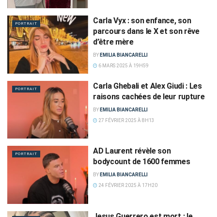
Carla Vyx : son enfance, son
PORTRAIT
parcours dans le X et son rêve
d’être mère
BY
EMILIA BIANCARELLI
6 MARS 2025 À 19H59
Carla Ghebali et Alex Giudi : Les
PORTRAIT
raisons cachées de leur rupture
BY
EMILIA BIANCARELLI
27 FÉVRIER 2025 À 8H13
AD Laurent révèle son
PORTRAIT
bodycount de 1600 femmes
BY
EMILIA BIANCARELLI
24 FÉVRIER 2025 À 17H20
Jesus Guerrero est mort : le