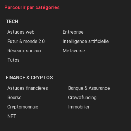
tue
Parcourir par catégories
les
chrétiens
TECH
»
Astuces web
Entreprise
Futur & monde 2.0
Intelligence artificielle
Réseaux sociaux
Metaverse
Tutos
FINANCE & CRYPTOS
Astuces financières
Banque & Assurance
Bourse
Crowdfunding
Cryptomonnaie
Immobilier
NFT