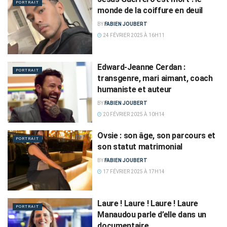
PORTRAIT
monde de la coiffure en deuil
BY
FABIEN JOUBERT
24 FÉVRIER 2025 À 16H11
Edward-Jeanne Cerdan :
PORTRAIT
transgenre, mari aimant, coach
humaniste et auteur
BY
FABIEN JOUBERT
20 FÉVRIER 2025 À 10H14
Ovsie : son âge, son parcours et
PORTRAIT
son statut matrimonial
BY
FABIEN JOUBERT
17 FÉVRIER 2025 À 17H14
Laure ! Laure ! Laure ! Laure
PORTRAIT
Manaudou parle d’elle dans un
documentaire