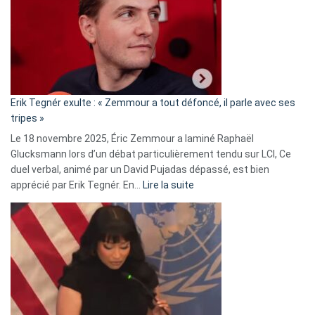
secrète
avec
le
RN
:
«
Erik Tegnér exulte : « Zemmour a tout défoncé, il parle avec ses
C’est
tripes »
une
Le 18 novembre 2025, Éric Zemmour a laminé Raphaël
fake
Glucksmann lors d’un débat particulièrement tendu sur LCI, Ce
news
duel verbal, animé par un David Pujadas dépassé, est bien
»
:
apprécié par Erik Tegnér. En…
Lire la suite
Erik
Tegnér
exulte
:
« Zemmour
a
tout
défoncé,