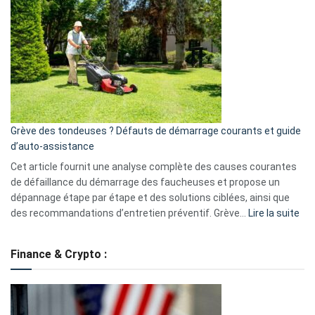
GitHub
une
caméra
de
surveillance
?
5
avantages
essentiels
Grève des tondeuses ? Défauts de démarrage courants et guide
de
d’auto-assistance
la
S330
Cet article fournit une analyse complète des causes courantes
eufy
de défaillance du démarrage des faucheuses et propose un
dépannage étape par étape et des solutions ciblées, ainsi que
:
des recommandations d’entretien préventif. Grève…
Lire la suite
Grè
de
Finance & Crypto :
to
?
Déf
de