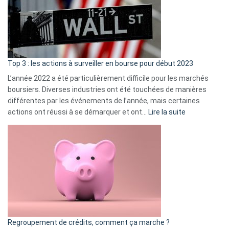
dé
cou
et
gui
d’a
ass
Top 3 : les actions à surveiller en bourse pour début 2023
L’année 2022 a été particulièrement difficile pour les marchés
boursiers. Diverses industries ont été touchées de manières
différentes par les événements de l’année, mais certaines
:
actions ont réussi à se démarquer et ont…
Lire la suite
Top
3
:
les
actions
à
surveiller
en
bourse
Regroupement de crédits, comment ça marche ?
pour