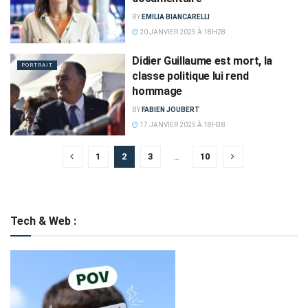
BY
EMILIA BIANCARELLI
20 JANVIER 2025 À 18H28
Didier Guillaume est mort, la
PORTRAIT
classe politique lui rend
hommage
BY
FABIEN JOUBERT
17 JANVIER 2025 À 18H38
1
2
3
…
10
Tech & Web :