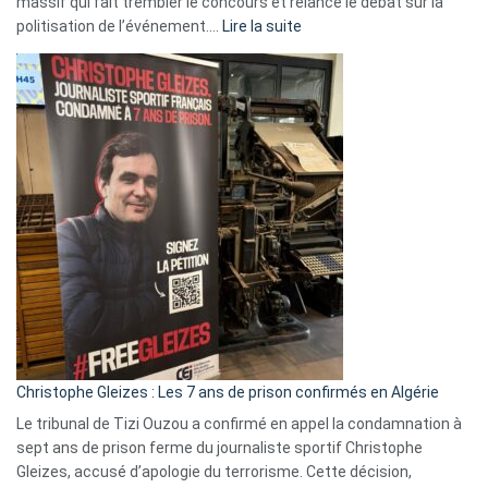
massif qui fait trembler le concours et relance le débat sur la
:
politisation de l’événement.…
Lire la suite
Boycott
Eurovision
2026
:
Pays-
Bas,
Espagne,
Irlande
et
Slovénie
rejettent
la
présence
d’Israël
Christophe Gleizes : Les 7 ans de prison confirmés en Algérie
Le tribunal de Tizi Ouzou a confirmé en appel la condamnation à
sept ans de prison ferme du journaliste sportif Christophe
Gleizes, accusé d’apologie du terrorisme. Cette décision,