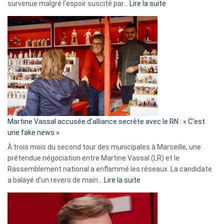
:
survenue malgré l’espoir suscité par…
Lire la suite
Christophe
Gleizes
:
Les
7
ans
de
prison
confirmés
en
Martine Vassal accusée d’alliance secrète avec le RN : « C’est
Algérie
une fake news »
À trois mois du second tour des municipales à Marseille, une
prétendue négociation entre Martine Vassal (LR) et le
Rassemblement national a enflammé les réseaux. La candidate
:
a balayé d’un revers de main…
Lire la suite
Martine
Vassal
accusée
d’alliance