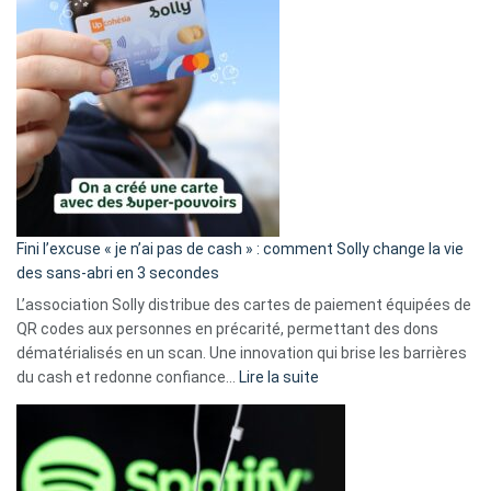
Fini l’excuse « je n’ai pas de cash » : comment Solly change la vie
des sans-abri en 3 secondes
L’association Solly distribue des cartes de paiement équipées de
QR codes aux personnes en précarité, permettant des dons
dématérialisés en un scan. Une innovation qui brise les barrières
:
du cash et redonne confiance…
Lire la suite
Fini
l’excuse
«
je