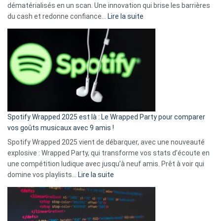
dématérialisés en un scan. Une innovation qui brise les barrières
:
du cash et redonne confiance…
Lire la suite
Fini
l’excuse
«
je
n’ai
pas
de
cash
»
Spotify Wrapped 2025 est là : Le Wrapped Party pour comparer
:
vos goûts musicaux avec 9 amis !
comment
Spotify Wrapped 2025 vient de débarquer, avec une nouveauté
Solly
explosive : Wrapped Party, qui transforme vos stats d’écoute en
change
une compétition ludique avec jusqu’à neuf amis. Prêt à voir qui
la
:
domine vos playlists…
Lire la suite
vie
Spotify
des
Wrapped
sans-
2025
abri
est