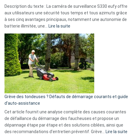
de
Description du texte : La caméra de surveillance S330 eufy offre
données
aux utilisateurs une sécurité tous temps et tous azimuts grâce
menace
à ses cinq avantages principaux, notamment une autonomie de
Facebook,
:
batterie illimitée, une…
Lire la suite
Telegram
Comment
et
choisir
GitHub
une
caméra
de
surveillance
?
5
avantages
essentiels
Grève des tondeuses ? Défauts de démarrage courants et guide
de
d’auto-assistance
la
S330
Cet article fournit une analyse complète des causes courantes
eufy
de défaillance du démarrage des faucheuses et propose un
dépannage étape par étape et des solutions ciblées, ainsi que
:
des recommandations d’entretien préventif. Grève…
Lire la suite