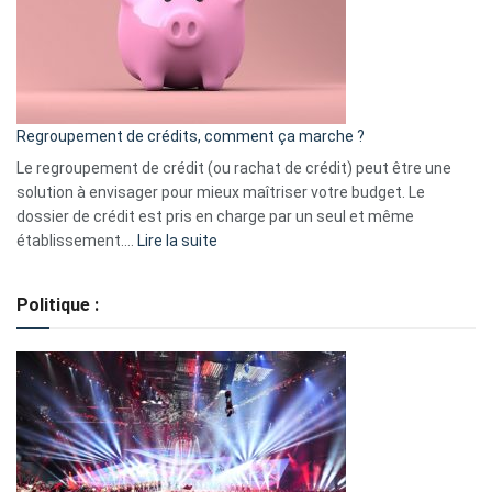
actions
à
surveiller
en
bourse
Regroupement de crédits, comment ça marche ?
pour
début
Le regroupement de crédit (ou rachat de crédit) peut être une
2023
solution à envisager pour mieux maîtriser votre budget. Le
dossier de crédit est pris en charge par un seul et même
:
établissement.…
Lire la suite
Regroupement
de
Politique :
crédits,
comment
ça
marche
?