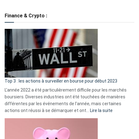
Grè
de
Finance & Crypto :
to
?
Déf
de
dé
cou
et
gui
d’a
ass
Top 3 : les actions à surveiller en bourse pour début 2023
L’année 2022 a été particulièrement difficile pour les marchés
boursiers. Diverses industries ont été touchées de manières
différentes par les événements de l’année, mais certaines
:
actions ont réussi à se démarquer et ont…
Lire la suite
Top
3
:
les