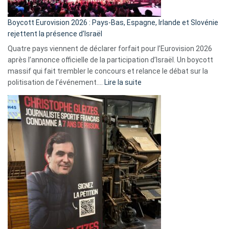
Boycott Eurovision 2026 : Pays-Bas, Espagne, Irlande et Slovénie
rejettent la présence d’Israël
Quatre pays viennent de déclarer forfait pour l’Eurovision 2026
après l’annonce officielle de la participation d’Israël. Un boycott
massif qui fait trembler le concours et relance le débat sur la
:
politisation de l’événement.…
Lire la suite
Boycott
Eurovision
2026
:
Pays-
Bas,
Espagne,
Irlande
et
Slovénie
rejettent
la
présence