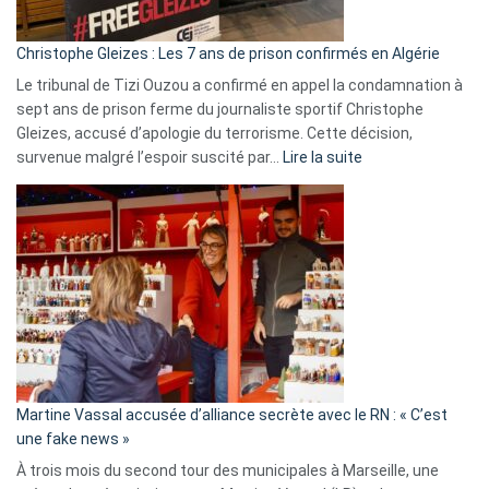
d’Israël
Christophe Gleizes : Les 7 ans de prison confirmés en Algérie
Le tribunal de Tizi Ouzou a confirmé en appel la condamnation à
sept ans de prison ferme du journaliste sportif Christophe
Gleizes, accusé d’apologie du terrorisme. Cette décision,
:
survenue malgré l’espoir suscité par…
Lire la suite
Christophe
Gleizes
:
Les
7
ans
de
prison
confirmés
en
Martine Vassal accusée d’alliance secrète avec le RN : « C’est
Algérie
une fake news »
À trois mois du second tour des municipales à Marseille, une