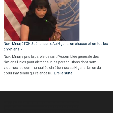
exulte
:
« Zemmour
a
tout
défoncé,
il
parle
Nicki Minaj à l’ONU dénonce : « Au Nigeria, on chasse et on tue les
avec
chrétiens »
ses
Nicki Minaj a pris la parole devant l’Assemblée générale des
tripes »
Nations Unies pour alerter sur les persécutions dont sont
victimes les communautés chrétiennes au Nigeria. Un cri du
:
cœur inattendu qui relance le…
Lire la suite
Nicki
Minaj
à
l’ONU
dénonce
:
«