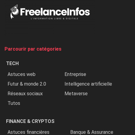
Au
Nigeria,
on
chasse
et
on
tue
Parcourir par catégories
les
chrétiens
TECH
»
Astuces web
Entreprise
Futur & monde 2.0
Intelligence artificielle
Réseaux sociaux
Metaverse
Tutos
FINANCE & CRYPTOS
Astuces financières
Banque & Assurance