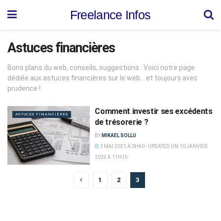
Freelance Infos
Astuces financières
Bons plans du web, conseils, suggestions : Voici notre page
dédiée aux astuces financières sur le web... et toujours avec
prudence !
Comment investir ses excédents
ASTUCES FINANCIÈRES
de trésorerie ?
BY
MIKAEL SOLLU
2 MAI 2021 À 0H40 - UPDATED ON 10 JANVIER
2023 À 11H15
1
2
3