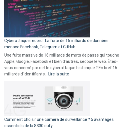
en
là
3
:
secondes
Le
Wrapped
Party
pour
Cyberattaque record : La fuite de 16 milliards de données
comparer
menace Facebook, Telegram et GitHub
vos
goûts
Une fuite massive de 16 milliards de mots de passe qui touche
musicaux
Apple, Google, Facebook et bien d’autres, secoue le web. Êtes-
avec
vous concerné par cette cyberattaque historique ? En bref 16
9
:
milliards d’identifiants…
Lire la suite
amis
Cyberattaque
!
record
:
La
fuite
de
16
Comment choisir une caméra de surveillance ? 5 avantages
milliards
essentiels de la S330 eufy