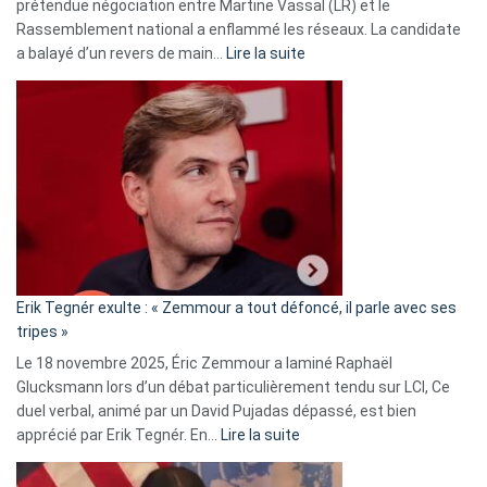
prétendue négociation entre Martine Vassal (LR) et le
Rassemblement national a enflammé les réseaux. La candidate
:
a balayé d’un revers de main…
Lire la suite
Martine
Vassal
accusée
d’alliance
secrète
avec
le
RN
:
«
Erik Tegnér exulte : « Zemmour a tout défoncé, il parle avec ses
C’est
tripes »
une
Le 18 novembre 2025, Éric Zemmour a laminé Raphaël
fake
Glucksmann lors d’un débat particulièrement tendu sur LCI, Ce
news
duel verbal, animé par un David Pujadas dépassé, est bien
»
:
apprécié par Erik Tegnér. En…
Lire la suite
Erik
Tegnér