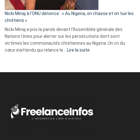
il
parle
Nicki Minaj à l’ONU dénonce : « Au Nigeria, on chasse et on tue les
avec
chrétiens »
ses
Nicki Minaj a pris la parole devant l’Assemblée générale des
tripes »
Nations Unies pour alerter sur les persécutions dont sont
victimes les communautés chrétiennes au Nigeria. Un cri du
:
cœur inattendu qui relance le…
Lire la suite
Nicki
Minaj
à
l’ONU
dénonce
:
«
Au
Nigeria,
on
chasse
et
on