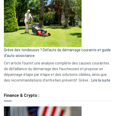
GitHub
une
caméra
de
surveillance
?
5
avantages
essentiels
Grève des tondeuses ? Défauts de démarrage courants et guide
de
d’auto-assistance
la
S330
Cet article fournit une analyse complète des causes courantes
eufy
de défaillance du démarrage des faucheuses et propose un
dépannage étape par étape et des solutions ciblées, ainsi que
:
des recommandations d’entretien préventif. Grève…
Lire la suite
Grè
de
Finance & Crypto :
to
?
Déf
de