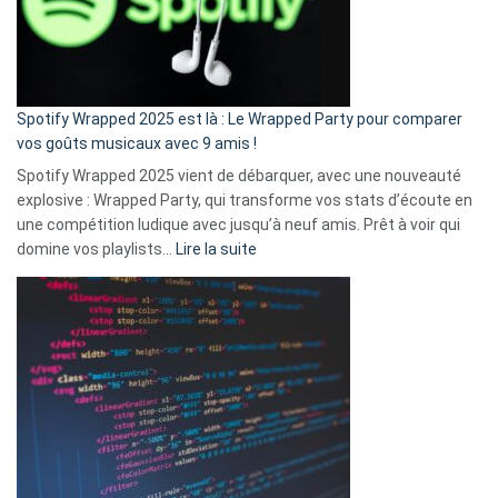
n’ai
pas
de
cash
»
Spotify Wrapped 2025 est là : Le Wrapped Party pour comparer
:
vos goûts musicaux avec 9 amis !
comment
Spotify Wrapped 2025 vient de débarquer, avec une nouveauté
Solly
explosive : Wrapped Party, qui transforme vos stats d’écoute en
change
une compétition ludique avec jusqu’à neuf amis. Prêt à voir qui
la
:
domine vos playlists…
Lire la suite
vie
Spotify
des
Wrapped
sans-
2025
abri
est
en
là
3
:
secondes
Le
Wrapped
Party
pour