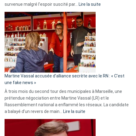
:
survenue malgré l’espoir suscité par…
Lire la suite
Christophe
Gleizes
:
Les
7
ans
de
prison
confirmés
en
Martine Vassal accusée d’alliance secrète avec le RN : « C’est
Algérie
une fake news »
À trois mois du second tour des municipales à Marseille, une
prétendue négociation entre Martine Vassal (LR) et le
Rassemblement national a enflammé les réseaux. La candidate
:
a balayé d’un revers de main…
Lire la suite
Martine
Vassal
accusée