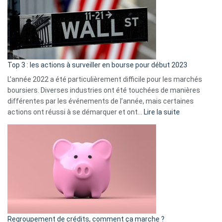
dé
cou
et
gui
d’a
ass
Top 3 : les actions à surveiller en bourse pour début 2023
L’année 2022 a été particulièrement difficile pour les marchés
boursiers. Diverses industries ont été touchées de manières
différentes par les événements de l’année, mais certaines
:
actions ont réussi à se démarquer et ont…
Lire la suite
Top
3
:
les
actions
à
surveiller
en
bourse
Regroupement de crédits, comment ça marche ?
pour