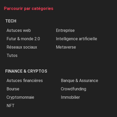
tue
Parcourir par catégories
les
chrétiens
TECH
»
Astuces web
Entreprise
Futur & monde 2.0
Intelligence artificielle
Réseaux sociaux
Metaverse
Tutos
FINANCE & CRYPTOS
Astuces financières
Banque & Assurance
Bourse
Crowdfunding
Cryptomonnaie
Immobilier
NFT