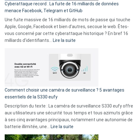
Cyberattaque record : La fuite de 16 milliards de données
comparer
menace Facebook, Telegram et GitHub
vos
goûts
Une fuite massive de 16 milliards de mots de passe qui touche
musicaux
Apple, Google, Facebook et bien d’autres, secoue le web. Êtes-
avec
vous concerné par cette cyberattaque historique ? En bref 16
9
:
milliards d’identifiants…
Lire la suite
amis
Cyberattaque
!
record
:
La
fuite
de
16
Comment choisir une caméra de surveillance ? 5 avantages
milliards
essentiels de la S330 eufy
de
Description du texte : La caméra de surveillance S330 eufy offre
données
aux utilisateurs une sécurité tous temps et tous azimuts grâce
menace
à ses cinq avantages principaux, notamment une autonomie de
Facebook,
:
batterie illimitée, une…
Lire la suite
Telegram
Comment
et
choisir