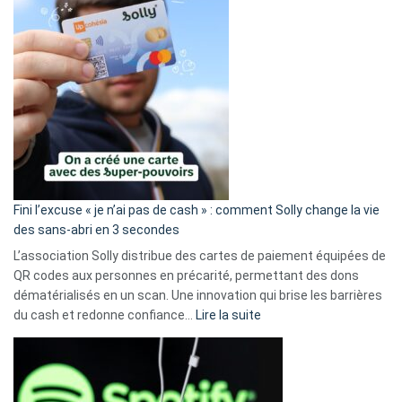
Fini l’excuse « je n’ai pas de cash » : comment Solly change la vie
des sans-abri en 3 secondes
L’association Solly distribue des cartes de paiement équipées de
QR codes aux personnes en précarité, permettant des dons
dématérialisés en un scan. Une innovation qui brise les barrières
:
du cash et redonne confiance…
Lire la suite
Fini
l’excuse
«
je