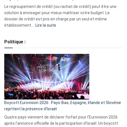
début
Le regroupement de crédit (ou rachat de crédit) peut être une
2023
solution à envisager pour mieux maîtriser votre budget. Le
dossier de crédit est pris en charge par un seul et même
:
établissement.…
Lire la suite
Regroupement
de
Politique :
crédits,
comment
ça
marche
?
Boycott Eurovision 2026 : Pays-Bas, Espagne, Irlande et Slovénie
rejettent la présence d’Israël
Quatre pays viennent de déclarer forfait pour l’Eurovision 2026
après l’annonce officielle de la participation d’Israël. Un boycott