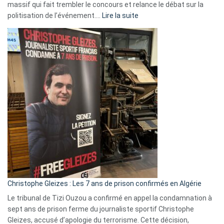
massif qui fait trembler le concours et relance le débat sur la
:
politisation de l’événement.…
Lire la suite
Boycott
Eurovision
2026
:
Pays-
Bas,
Espagne,
Irlande
et
Slovénie
rejettent
la
présence
d’Israël
Christophe Gleizes : Les 7 ans de prison confirmés en Algérie
Le tribunal de Tizi Ouzou a confirmé en appel la condamnation à
sept ans de prison ferme du journaliste sportif Christophe
Gleizes, accusé d’apologie du terrorisme. Cette décision,