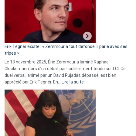
d’alliance
secrète
avec
le
RN
:
«
Erik Tegnér exulte : « Zemmour a tout défoncé, il parle avec ses
C’est
tripes »
une
Le 18 novembre 2025, Éric Zemmour a laminé Raphaël
fake
Glucksmann lors d’un débat particulièrement tendu sur LCI, Ce
news
duel verbal, animé par un David Pujadas dépassé, est bien
»
:
apprécié par Erik Tegnér. En…
Lire la suite
Erik
Tegnér
exulte
:
« Zemmour
a
tout
défoncé,