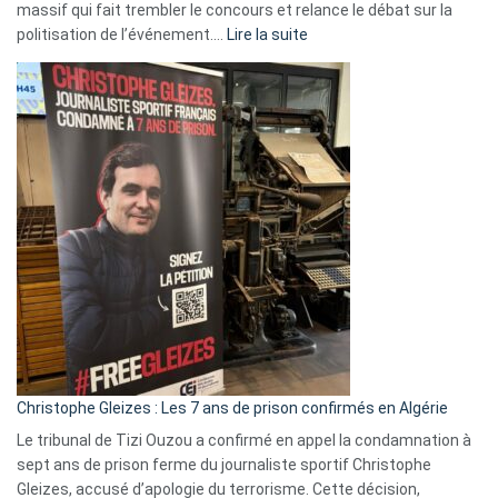
massif qui fait trembler le concours et relance le débat sur la
:
politisation de l’événement.…
Lire la suite
Boycott
Eurovision
2026
:
Pays-
Bas,
Espagne,
Irlande
et
Slovénie
rejettent
la
présence
d’Israël
Christophe Gleizes : Les 7 ans de prison confirmés en Algérie
Le tribunal de Tizi Ouzou a confirmé en appel la condamnation à
sept ans de prison ferme du journaliste sportif Christophe
Gleizes, accusé d’apologie du terrorisme. Cette décision,