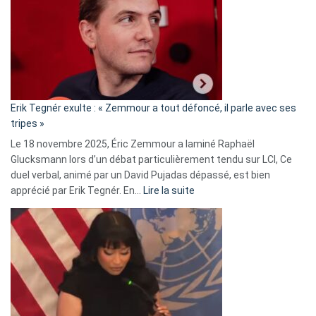
d’alliance
secrète
avec
le
RN
:
«
Erik Tegnér exulte : « Zemmour a tout défoncé, il parle avec ses
C’est
tripes »
une
Le 18 novembre 2025, Éric Zemmour a laminé Raphaël
fake
Glucksmann lors d’un débat particulièrement tendu sur LCI, Ce
news
duel verbal, animé par un David Pujadas dépassé, est bien
»
:
apprécié par Erik Tegnér. En…
Lire la suite
Erik
Tegnér
exulte
:
« Zemmour
a
tout
défoncé,