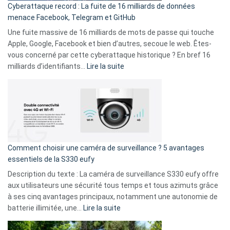
Cyberattaque record : La fuite de 16 milliards de données
comparer
menace Facebook, Telegram et GitHub
vos
goûts
Une fuite massive de 16 milliards de mots de passe qui touche
musicaux
Apple, Google, Facebook et bien d’autres, secoue le web. Êtes-
avec
vous concerné par cette cyberattaque historique ? En bref 16
9
:
milliards d’identifiants…
Lire la suite
amis
Cyberattaque
!
record
:
La
fuite
de
16
Comment choisir une caméra de surveillance ? 5 avantages
milliards
essentiels de la S330 eufy
de
Description du texte : La caméra de surveillance S330 eufy offre
données
aux utilisateurs une sécurité tous temps et tous azimuts grâce
menace
à ses cinq avantages principaux, notamment une autonomie de
Facebook,
:
batterie illimitée, une…
Lire la suite
Telegram
Comment
et
choisir