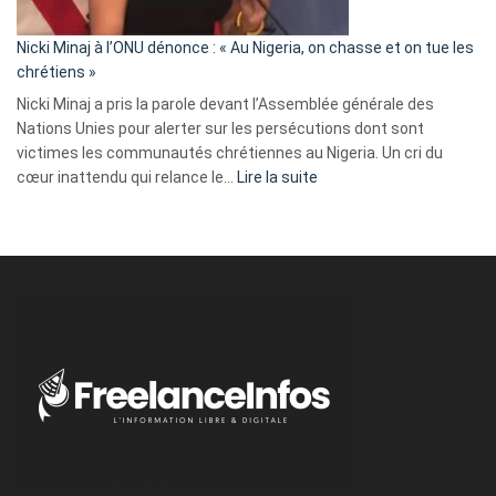
il
parle
Nicki Minaj à l’ONU dénonce : « Au Nigeria, on chasse et on tue les
avec
chrétiens »
ses
Nicki Minaj a pris la parole devant l’Assemblée générale des
tripes »
Nations Unies pour alerter sur les persécutions dont sont
victimes les communautés chrétiennes au Nigeria. Un cri du
:
cœur inattendu qui relance le…
Lire la suite
Nicki
Minaj
à
l’ONU
dénonce
:
«
Au
Nigeria,
on
chasse
et
on