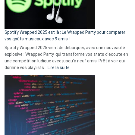
n’ai
pas
de
cash
»
Spotify Wrapped 2025 est là : Le Wrapped Party pour comparer
:
vos goûts musicaux avec 9 amis !
comment
Spotify Wrapped 2025 vient de débarquer, avec une nouveauté
Solly
explosive : Wrapped Party, qui transforme vos stats d’écoute en
change
une compétition ludique avec jusqu’à neuf amis. Prêt à voir qui
la
:
domine vos playlists…
Lire la suite
vie
Spotify
des
Wrapped
sans-
2025
abri
est
en
là
3
:
secondes
Le
Wrapped
Party
pour