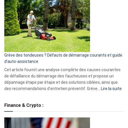
GitHub
une
caméra
de
surveillance
?
5
avantages
essentiels
Grève des tondeuses ? Défauts de démarrage courants et guide
de
d’auto-assistance
la
S330
Cet article fournit une analyse complète des causes courantes
eufy
de défaillance du démarrage des faucheuses et propose un
dépannage étape par étape et des solutions ciblées, ainsi que
:
des recommandations d’entretien préventif. Grève…
Lire la suite
Grè
de
Finance & Crypto :
to
?
Déf
de