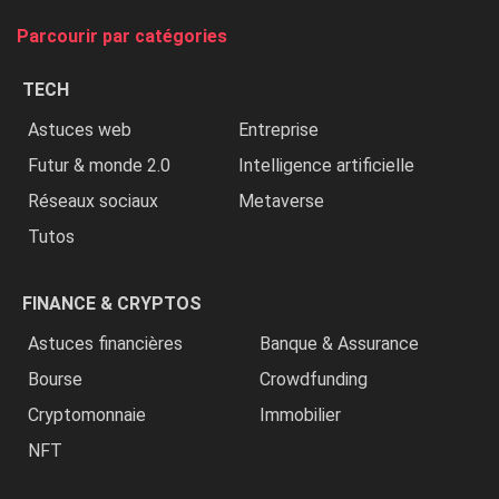
tue
Parcourir par catégories
les
chrétiens
TECH
»
Astuces web
Entreprise
Futur & monde 2.0
Intelligence artificielle
Réseaux sociaux
Metaverse
Tutos
FINANCE & CRYPTOS
Astuces financières
Banque & Assurance
Bourse
Crowdfunding
Cryptomonnaie
Immobilier
NFT