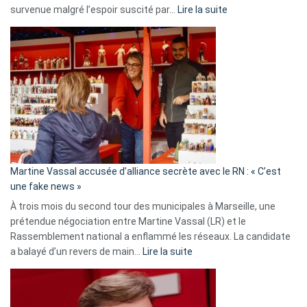
:
survenue malgré l’espoir suscité par…
Lire la suite
Christophe
Gleizes
:
Les
7
ans
de
prison
confirmés
en
Martine Vassal accusée d’alliance secrète avec le RN : « C’est
Algérie
une fake news »
À trois mois du second tour des municipales à Marseille, une
prétendue négociation entre Martine Vassal (LR) et le
Rassemblement national a enflammé les réseaux. La candidate
:
a balayé d’un revers de main…
Lire la suite
Martine
Vassal
accusée