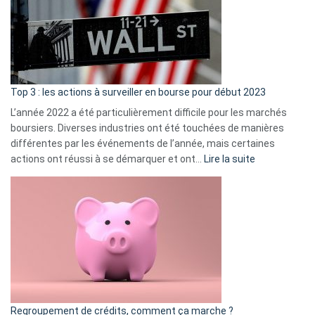
dé
cou
et
gui
d’a
ass
Top 3 : les actions à surveiller en bourse pour début 2023
L’année 2022 a été particulièrement difficile pour les marchés
boursiers. Diverses industries ont été touchées de manières
différentes par les événements de l’année, mais certaines
:
actions ont réussi à se démarquer et ont…
Lire la suite
Top
3
:
les
actions
à
surveiller
en
bourse
Regroupement de crédits, comment ça marche ?
pour