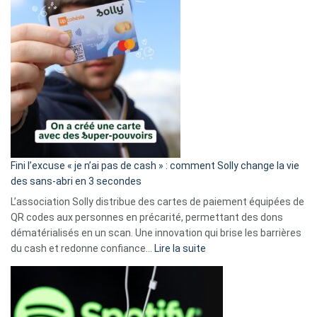
Fini l’excuse « je n’ai pas de cash » : comment Solly change la vie
des sans-abri en 3 secondes
L’association Solly distribue des cartes de paiement équipées de
QR codes aux personnes en précarité, permettant des dons
dématérialisés en un scan. Une innovation qui brise les barrières
:
du cash et redonne confiance…
Lire la suite
Fini
l’excuse
«
je