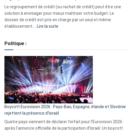
début
Le regroupement de crédit (ou rachat de crédit) peut être une
2023
solution à envisager pour mieux maîtriser votre budget. Le
dossier de crédit est pris en charge par un seul et même
:
établissement.…
Lire la suite
Regroupement
de
Politique :
crédits,
comment
ça
marche
?
Boycott Eurovision 2026 : Pays-Bas, Espagne, Irlande et Slovénie
rejettent la présence d’Israël
Quatre pays viennent de déclarer forfait pour l’Eurovision 2026
après l’annonce officielle de la participation d’Israël. Un boycott