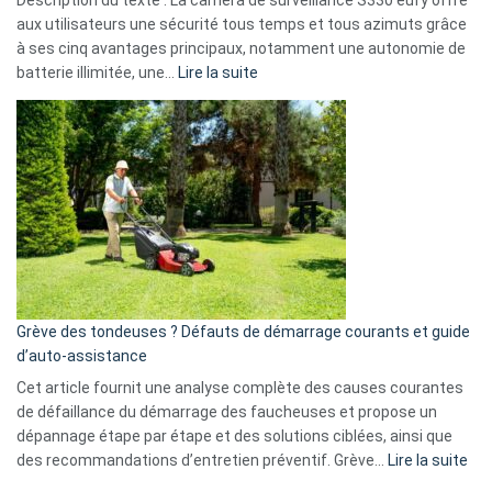
Description du texte : La caméra de surveillance S330 eufy offre
données
aux utilisateurs une sécurité tous temps et tous azimuts grâce
menace
à ses cinq avantages principaux, notamment une autonomie de
Facebook,
:
batterie illimitée, une…
Lire la suite
Telegram
Comment
et
choisir
GitHub
une
caméra
de
surveillance
?
5
avantages
essentiels
Grève des tondeuses ? Défauts de démarrage courants et guide
de
d’auto-assistance
la
S330
Cet article fournit une analyse complète des causes courantes
eufy
de défaillance du démarrage des faucheuses et propose un
dépannage étape par étape et des solutions ciblées, ainsi que
:
des recommandations d’entretien préventif. Grève…
Lire la suite
Grè