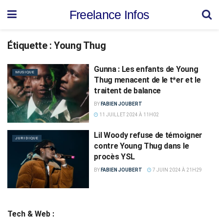
Freelance Infos
Étiquette :
Young Thug
Gunna : Les enfants de Young
MUSIQUE
Thug menacent de le t*er et le
traitent de balance
BY
FABIEN JOUBERT
11 JUILLET 2024 À 11H02
Lil Woody refuse de témoigner
JURIDIQUE
contre Young Thug dans le
procès YSL
BY
FABIEN JOUBERT
7 JUIN 2024 À 21H29
Tech & Web :