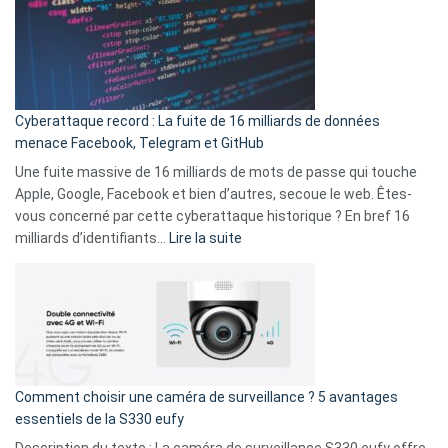
3
:
secondes
Le
Wrapped
Party
pour
Cyberattaque record : La fuite de 16 milliards de données
comparer
menace Facebook, Telegram et GitHub
vos
goûts
Une fuite massive de 16 milliards de mots de passe qui touche
musicaux
Apple, Google, Facebook et bien d’autres, secoue le web. Êtes-
avec
vous concerné par cette cyberattaque historique ? En bref 16
9
:
milliards d’identifiants…
Lire la suite
amis
Cyberattaque
!
record
:
La
fuite
de
16
Comment choisir une caméra de surveillance ? 5 avantages
milliards
essentiels de la S330 eufy
de