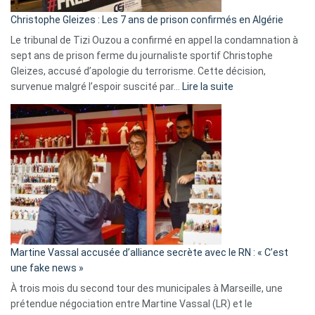
Christophe Gleizes : Les 7 ans de prison confirmés en Algérie
Le tribunal de Tizi Ouzou a confirmé en appel la condamnation à
sept ans de prison ferme du journaliste sportif Christophe
Gleizes, accusé d’apologie du terrorisme. Cette décision,
:
survenue malgré l’espoir suscité par…
Lire la suite
Christophe
Gleizes
:
Les
7
ans
de
prison
confirmés
en
Martine Vassal accusée d’alliance secrète avec le RN : « C’est
Algérie
une fake news »
À trois mois du second tour des municipales à Marseille, une
prétendue négociation entre Martine Vassal (LR) et le