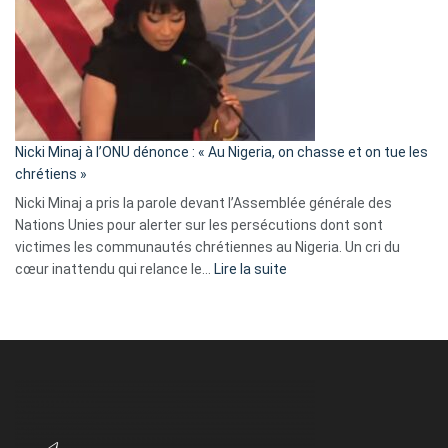
:
« Zemmour
a
tout
défoncé,
il
parle
Nicki Minaj à l’ONU dénonce : « Au Nigeria, on chasse et on tue les
avec
chrétiens »
ses
Nicki Minaj a pris la parole devant l’Assemblée générale des
tripes »
Nations Unies pour alerter sur les persécutions dont sont
victimes les communautés chrétiennes au Nigeria. Un cri du
:
cœur inattendu qui relance le…
Lire la suite
Nicki
Minaj
à
l’ONU
dénonce
:
«
Au