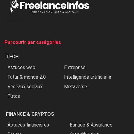
Nigeria,
on
chasse
et
on
tue
Parcourir par catégories
les
chrétiens
TECH
»
Astuces web
Entreprise
Futur & monde 2.0
Intelligence artificielle
Réseaux sociaux
Metaverse
Tutos
FINANCE & CRYPTOS
Astuces financières
Banque & Assurance