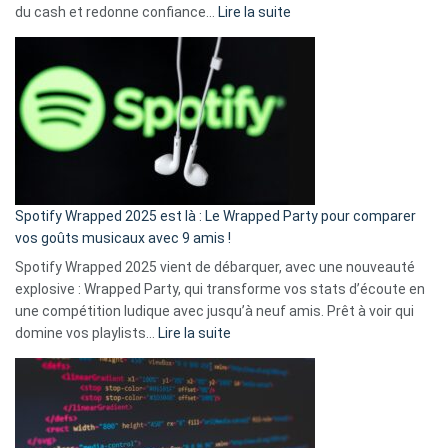
:
du cash et redonne confiance…
Lire la suite
Fini
l’excuse
«
je
n’ai
pas
de
cash
»
Spotify Wrapped 2025 est là : Le Wrapped Party pour comparer
:
vos goûts musicaux avec 9 amis !
comment
Spotify Wrapped 2025 vient de débarquer, avec une nouveauté
Solly
explosive : Wrapped Party, qui transforme vos stats d’écoute en
change
une compétition ludique avec jusqu’à neuf amis. Prêt à voir qui
la
:
domine vos playlists…
Lire la suite
vie
Spotify
des
Wrapped
sans-
2025
abri
est
en
là