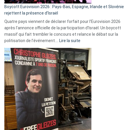
Boycott Eurovision 2026 : Pays-Bas, Espagne, Irlande et Slovénie
rejettent la présence d’Israël
Quatre pays viennent de déclarer forfait pour l’Eurovision 2026
après l’annonce officielle de la participation d’Israël. Un boycott
massif qui fait trembler le concours et relance le débat sur la
:
politisation de l’événement.…
Lire la suite
Boycott
Eurovision
2026
:
Pays-
Bas,
Espagne,
Irlande
et
Slovénie
rejettent
la
présence
d’Israël