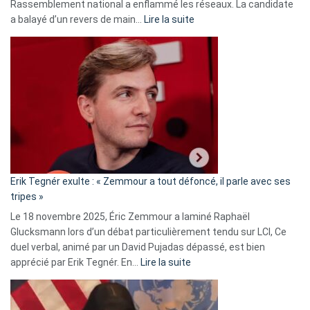
Rassemblement national a enflammé les réseaux. La candidate
:
a balayé d’un revers de main…
Lire la suite
Martine
Vassal
accusée
d’alliance
secrète
avec
le
RN
:
«
Erik Tegnér exulte : « Zemmour a tout défoncé, il parle avec ses
C’est
tripes »
une
Le 18 novembre 2025, Éric Zemmour a laminé Raphaël
fake
Glucksmann lors d’un débat particulièrement tendu sur LCI, Ce
news
duel verbal, animé par un David Pujadas dépassé, est bien
»
:
apprécié par Erik Tegnér. En…
Lire la suite
Erik
Tegnér
exulte