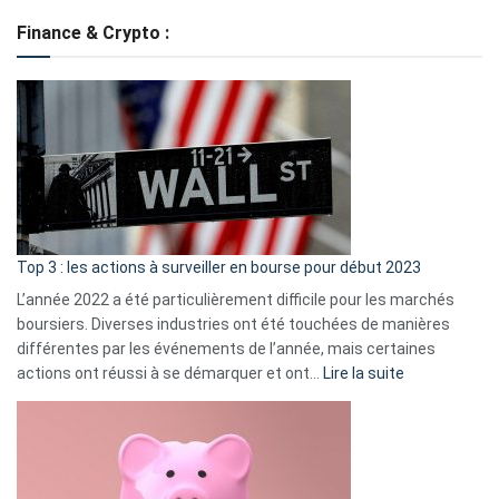
de
Finance & Crypto :
to
?
Déf
de
dé
cou
et
gui
d’a
ass
Top 3 : les actions à surveiller en bourse pour début 2023
L’année 2022 a été particulièrement difficile pour les marchés
boursiers. Diverses industries ont été touchées de manières
différentes par les événements de l’année, mais certaines
:
actions ont réussi à se démarquer et ont…
Lire la suite
Top
3
:
les
actions