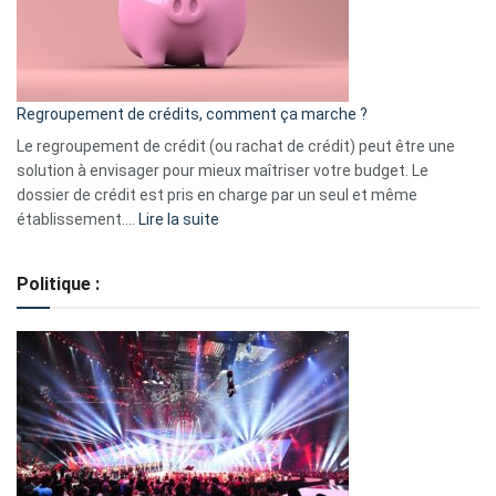
à
surveiller
en
bourse
Regroupement de crédits, comment ça marche ?
pour
début
Le regroupement de crédit (ou rachat de crédit) peut être une
2023
solution à envisager pour mieux maîtriser votre budget. Le
dossier de crédit est pris en charge par un seul et même
:
établissement.…
Lire la suite
Regroupement
de
Politique :
crédits,
comment
ça
marche
?